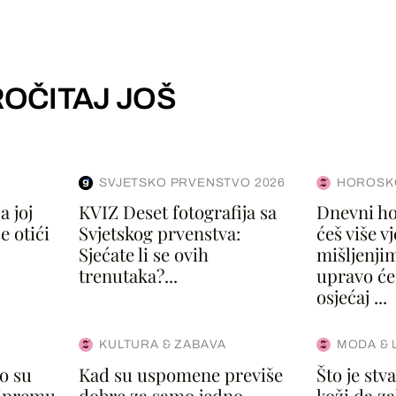
OČITAJ JOŠ
SVJETSKO PRVENSTVO 2026
HOROSK
a joj
KVIZ Deset fotografija sa
Dnevni ho
e otići
Svjetskog prvenstva:
ćeš više v
Sjećate li se ovih
mišljenji
trenutaka?...
upravo će 
osjećaj ...
KULTURA & ZABAVA
MODA & 
ko su
Kad su uspomene previše
Što je st
ripremu
dobre za samo jedno
koži da za