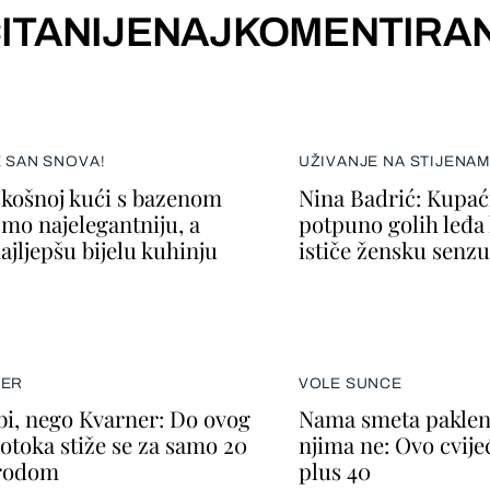
ITANIJE
NAJKOMENTIRAN
E SAN SNOVA!
UŽIVANJE NA STIJENA
skošnoj kući s bazenom
Nina Badrić: Kupać
smo najelegantniju, a
potpuno golih leđa k
ajljepšu bijelu kuhinju
ističe žensku senzu
SER
VOLE SUNCE
bi, nego Kvarner: Do ovog
Nama smeta paklena
 otoka stiže se za samo 20
njima ne: Ovo cvije
rodom
plus 40