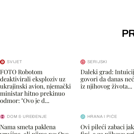
PR
SVIJET
SERIJSKI
FOTO Robotom
Daleki grad: Intuicij
deaktivirali eksploziv uz
govori da danas neć
ukrajinski avion, njemački
iz njihovog života...
ministar hitno prekinuo
odmor: "Ovo je d...
DOM & UREĐENJE
HRANA I PIĆE
Nama smeta paklena
Ovi pileći zabaci ja
vrućina, ali njima ne: Ovo
fini, a za njihovu p