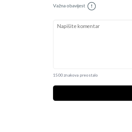
Važna obavijest
!
1500 znakova preostalo