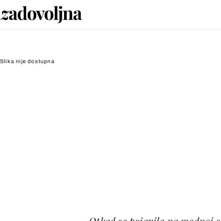
Slika nije dostupna
Otkad se pojavila na modnoj 