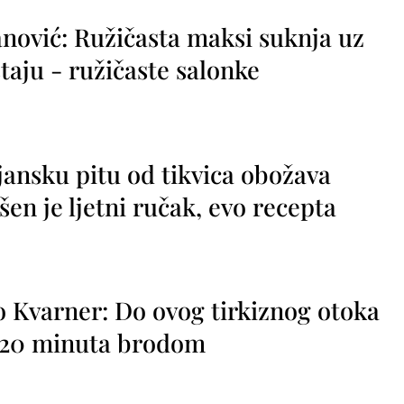
nović: Ružičasta maksi suknja uz
taju - ružičaste salonke
jansku pitu od tikvica obožava
vršen je ljetni ručak, evo recepta
o Kvarner: Do ovog tirkiznog otoka
o 20 minuta brodom