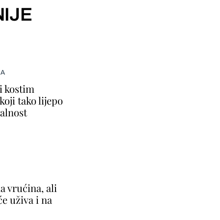
IJE
MA
i kostim
oji tako lijepo
alnost
 vrućina, ali
će uživa i na