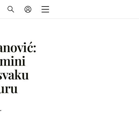
anović:
 mini
 svaku
uru
r