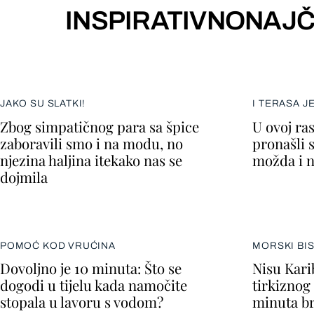
INSPIRATIVNO
NAJČ
JAKO SU SLATKI!
I TERASA J
Zbog simpatičnog para sa špice
U ovoj ra
zaboravili smo i na modu, no
pronašli 
njezina haljina itekako nas se
možda i n
dojmila
POMOĆ KOD VRUĆINA
MORSKI BI
Dovoljno je 10 minuta: Što se
Nisu Kari
dogodi u tijelu kada namočite
tirkiznog
stopala u lavoru s vodom?
minuta b