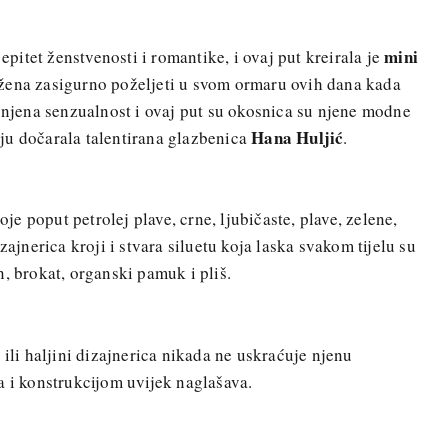
mini
 epitet ženstvenosti i romantike, i ovaj put kreirala je
žena zasigurno poželjeti u svom ormaru ovih dana kada
i njena senzualnost i ovaj put su okosnica su njene modne
Hana Huljić
ju dočarala talentirana glazbenica
.
 poput petrolej plave, crne, ljubičaste, plave, zelene,
zajnerica kroji i stvara siluetu koja laska svakom tijelu su
, brokat, organski pamuk i pliš.
 ili haljini dizajnerica nikada ne uskraćuje njenu
a i konstrukcijom uvijek naglašava.