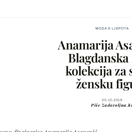
MODA & LJEPOTA
Anamarija As
Blagdanska
kolekcija za
Facebook
žensku fig
X
20-12-2019
Piše
Zadovoljna.h
WhatsApp
Viber
scenu dizajnerica Anamarija Asanović