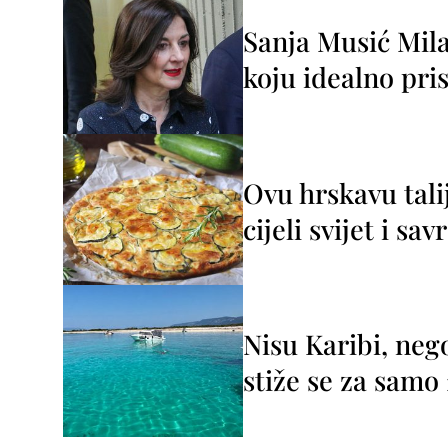
Sanja Musić Mila
koju idealno pris
Ovu hrskavu tali
cijeli svijet i sa
Nisu Karibi, neg
stiže se za sam