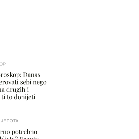
OP
roskop: Danas
jerovati sebi nego
ma drugih i
ti to donijeti
LJEPOTA
varno potrebno
blista? Beauty