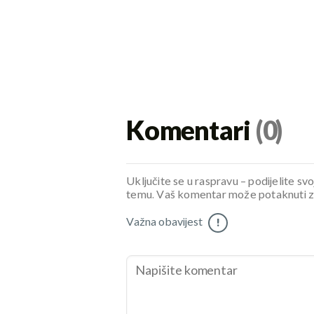
Komentari
(0)
Uključite se u raspravu – podijelite svo
temu. Vaš komentar može potaknuti zani
Važna obavijest
!