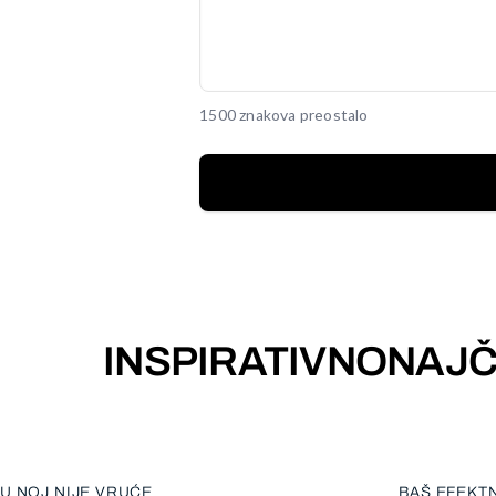
1500 znakova preostalo
INSPIRATIVNO
NAJČ
U NOJ NIJE VRUĆE
BAŠ EFEKT