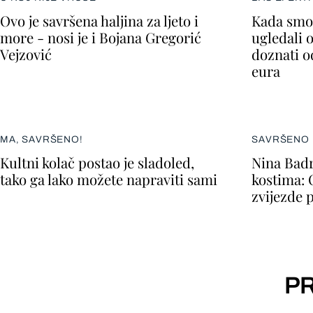
Ovo je savršena haljina za ljeto i
Kada smo 
more - nosi je i Bojana Gregorić
ugledali 
Vejzović
doznati o
eura
MA, SAVRŠENO!
SAVRŠENO 
Kultni kolač postao je sladoled,
Nina Badr
tako ga lako možete napraviti sami
kostima: 
zvijezde 
PR