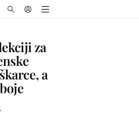
ekciji za
tenske
škarce, a
 boje
r