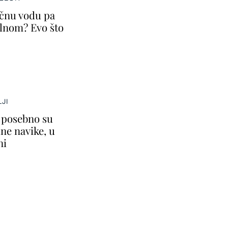
ičnu vodu pa
lnom? Evo što
JI
i posebno su
ne navike, u
ni