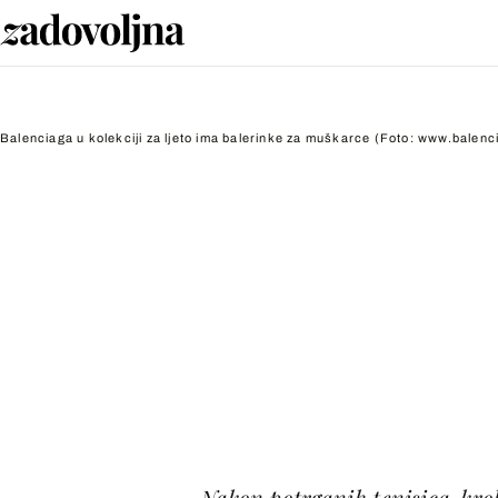
Balenciaga u kolekciji za ljeto ima balerinke za muškarce
(Foto: www.balenc
Nakon potrganih tenisica, krok