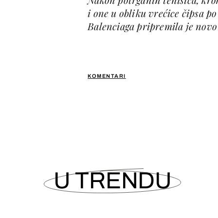
i one u obliku vrećice čipsa p
Balenciaga pripremila je novo 
KOMENTARI
U TRENDU