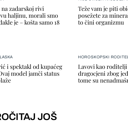
na zadarskoj rivi
Teže vam je piti ob
ovu haljinu, morali smo
posežete za minera
dakle je – košta samo 18
to čini organizmu
LASKA
HOROSKOPSKI RODITEL
ić i spektakl od kupaćeg
Lavovi kao roditelj
Ovaj model jamči status
dragocjeni zbog jed
plaže
tome su nenadmaš
OČITAJ JOŠ