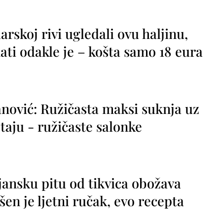
rskoj rivi ugledali ovu haljinu,
ti odakle je – košta samo 18 eura
nović: Ružičasta maksi suknja uz
taju - ružičaste salonke
jansku pitu od tikvica obožava
vršen je ljetni ručak, evo recepta