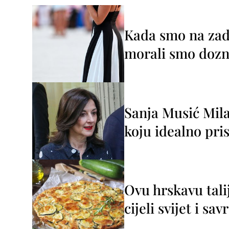
Kada smo na zada
morali smo dozna
Sanja Musić Mila
koju idealno pris
Ovu hrskavu tali
cijeli svijet i sa