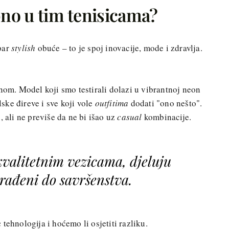
bno u tim tenisicama?
par
stylish
obuće – to je spoj inovacije, mode i zdravlja.
jnom. Model koji smo testirali dolazi u vibrantnoj neon
alske đireve i sve koji vole
outfitima
dodati "ono nešto".
, ali ne previše da ne bi išao uz
casual
kombinacije.
 kvalitetnim vezicama, djeluju
orađeni do savršenstva.
c
tehnologija i hoćemo li osjetiti razliku.