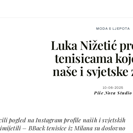
MODA & LJEPOTA
Luka Nižetić pr
tenisicama koj
naše i svjetske
Facebook
X
10-06-2025
Piše
Nova Studio
WhatsApp
ili pogled na Instagram profile naših i svjetskih
Viber
rimijetili – BBack tenisice iz Milana su doslovno