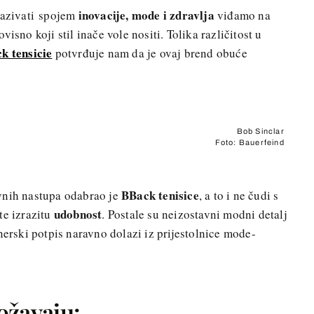
inovacije, mode i zdravlja
nazivati spojem
viđamo na
isno koji stil inače vole nositi. Tolika različitost u
k tensicie
potvrđuje nam da je ovaj brend obuće
Bob Sinclar
Foto: Bauerfeind
BBack tenisice
vnih nastupa odabrao je
, a to i ne čudi s
udobnost
te izrazitu
. Postale su neizostavni modni detalj
nerski potpis naravno dolazi iz prijestolnice mode-
ožavaju: