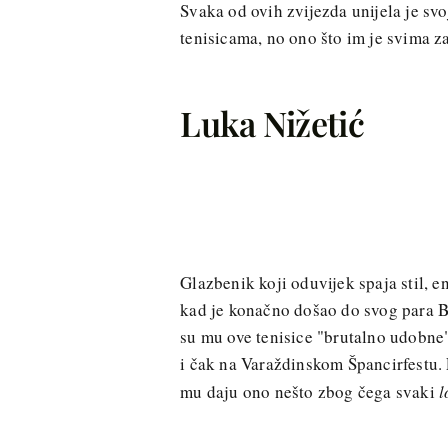
Svaka od ovih zvijezda unijela je sv
tenisicama, no ono što im je svima 
Luka Nižetić
Glazbenik koji oduvijek spaja stil, e
kad je konačno došao do svog para B
su mu ove tenisice "brutalno udobne"
i čak na Varaždinskom Špancirfestu.
mu daju ono nešto zbog čega svaki
l