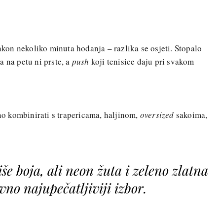
nakon nekoliko minuta hodanja – razlika se osjeti. Stopalo
a na petu ni prste, a
push
koji tenisice daju pri svakom
vno kombinirati s trapericama, haljinom,
oversized
sakoima,
še boja, ali neon žuta i zeleno zlatna
vno najupečatljiviji izbor.