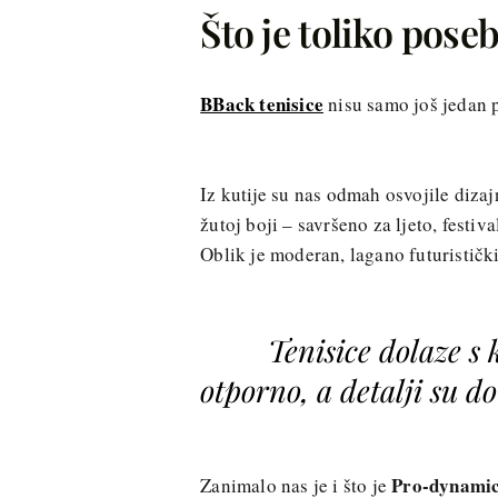
Što je toliko pose
BBack tenisice
nisu samo još jedan 
Iz kutije su nas odmah osvojile diza
žutoj boji – savršeno za ljeto, festiv
Oblik je moderan, lagano futuristički
Tenisice dolaze s
otporno, a detalji su d
Pro-dynami
Zanimalo nas je i što je