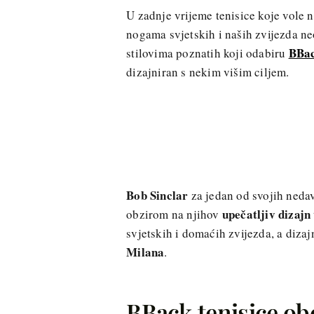
U zadnje vrijeme tenisice koje vole 
nogama svjetskih i naših zvijezda neov
BBac
stilovima poznatih koji odabiru
dizajniran s nekim višim ciljem.
Bob Sinclar
za jedan od svojih neda
upečatljiv dizajn
obzirom na njihov
svjetskih i domaćih zvijezda, a dizaj
Milana
.
BBack tenisice ob