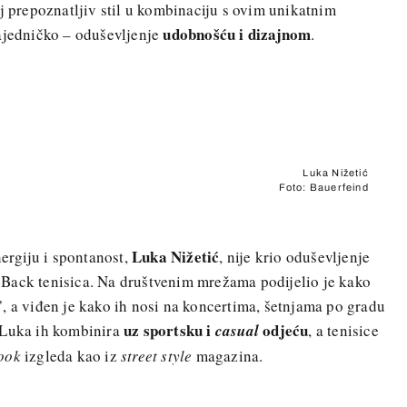
oj prepoznatljiv stil u kombinaciju s ovim unikatnim
udobnošću i dizajnom
zajedničko – oduševljenje
.
Luka Nižetić
Foto: Bauerfeind
Luka Nižetić
nergiju i spontanost,
, nije krio oduševljenje
Back tenisica. Na društvenim mrežama podijelio je kako
, a viđen je kako ih nosi na koncertima, šetnjama po gradu
uz sportsku i
odjeću
 Luka ih kombinira
casual
, a tenisice
ook
izgleda kao iz
street style
magazina.