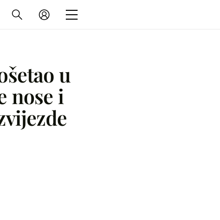
ošetao u
e nose i
 zvijezde