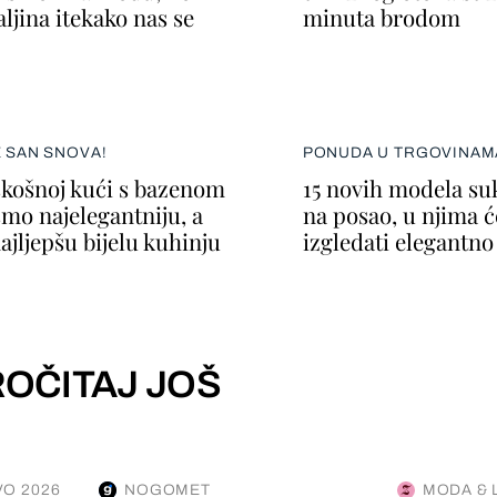
ljina itekako nas se
minuta brodom
E SAN SNOVA!
PONUDA U TRGOVINAM
skošnoj kući s bazenom
15 novih modela su
smo najelegantniju, a
na posao, u njima ć
ajljepšu bijelu kuhinju
izgledati elegantno
OČITAJ JOŠ
O 2026
NOGOMET
MODA & 