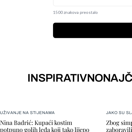
1500 znakova preostalo
INSPIRATIVNO
NAJČ
UŽIVANJE NA STIJENAMA
JAKO SU SL
Nina Badrić: Kupaći kostim
Zbog simp
potpuno golih leđa koji tako lijepo
zaboravil