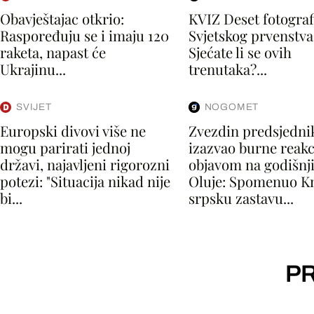
Obavještajac otkrio:
KVIZ Deset fotografi
Raspoređuju se i imaju 120
Svjetskog prvenstva
raketa, napast će
Sjećate li se ovih
Ukrajinu...
trenutaka?...
SVIJET
NOGOMET
Europski divovi više ne
Zvezdin predsjedni
mogu parirati jednoj
izazvao burne reakc
državi, najavljeni rigorozni
objavom na godišnj
potezi: "Situacija nikad nije
Oluje: Spomenuo Kn
bi...
srpsku zastavu...
PR