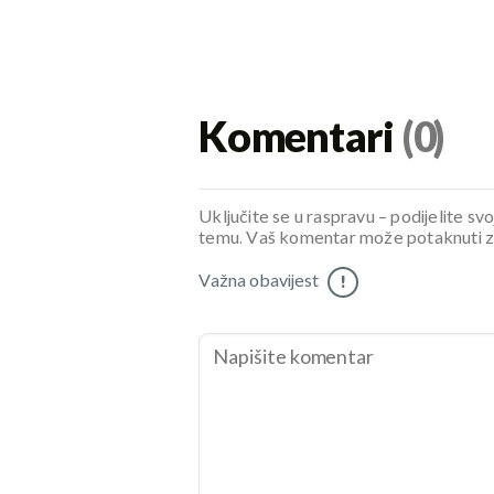
Komentari
(0)
Uključite se u raspravu – podijelite svo
temu. Vaš komentar može potaknuti zani
Važna obavijest
!