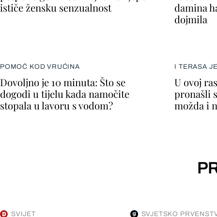
ističe žensku senzualnost
damina ha
dojmila
POMOĆ KOD VRUĆINA
I TERASA J
Dovoljno je 10 minuta: Što se
U ovoj ra
dogodi u tijelu kada namočite
pronašli 
stopala u lavoru s vodom?
možda i n
PR
SVIJET
SVJETSKO PRVENSTV