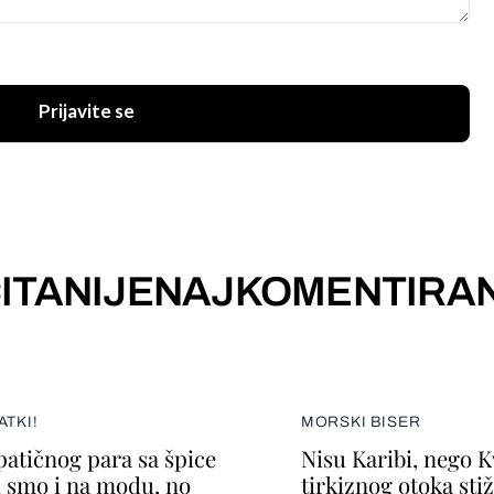
Prijavite se
ITANIJE
NAJKOMENTIRAN
ATKI!
MORSKI BISER
atičnog para sa špice
Nisu Karibi, nego 
i smo i na modu, no
tirkiznog otoka sti