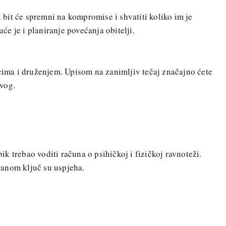
vi bit će spremni na kompromise i shvatiti koliko im je
e je i planiranje povećanja obitelji.
scima i druženjem. Upisom na zanimljiv tečaj značajno ćete
vog.
 bik trebao voditi računa o psihičkoj i fizičkoj ravnoteži.
anom ključ su uspjeha.