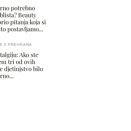
varno potrebno
blista? Beauty
rio pitanja koja si
to postavljamo...
E & PREHRANA
algiju: Ako ste
em tri od ovih
e djetinjstvo bilo
rno...