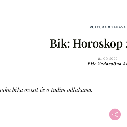
KULTURA & ZABAVA
Bik: Horoskop 
01-09-2022
Piše
Zadovoljna.h
Facebook
X
naku bika ovisit će o tuđim odlukama.
WhatsApp
Viber