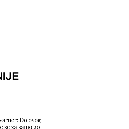
IJE
Kvarner: Do ovog
že se za samo 20