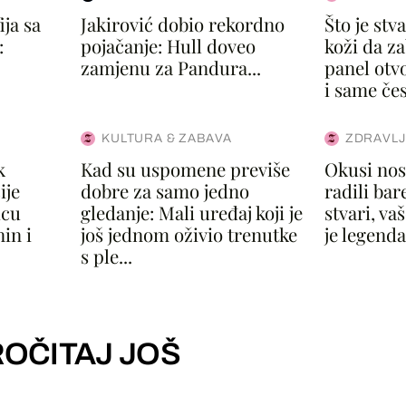
ja sa
Jakirović dobio rekordno
Što je st
:
pojačanje: Hull doveo
koži da za
zamjenu za Pandura...
panel otvo
i same čes
KULTURA & ZABAVA
ZDRAVLJ
k
Kad su uspomene previše
Okusi nost
ije
dobre za samo jedno
radili bar
icu
gledanje: Mali uređaj koji je
stvari, vaš
in i
još jednom oživio trenutke
je legenda
s ple...
OČITAJ JOŠ