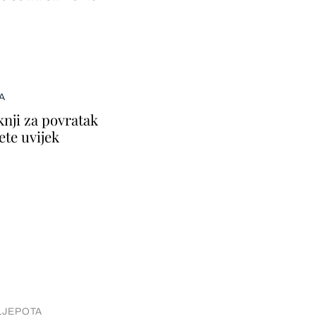
A
knji za povratak
ete uvijek
LJEPOTA