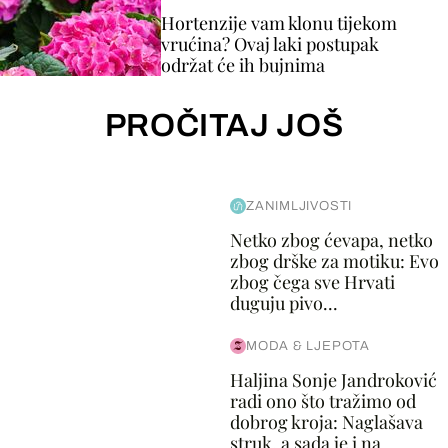
Hortenzije vam klonu tijekom
vrućina? Ovaj laki postupak
održat će ih bujnima
PROČITAJ JOŠ
ZANIMLJIVOSTI
Netko zbog ćevapa, netko
zbog drške za motiku: Evo
zbog čega sve Hrvati
duguju pivo...
MODA & LJEPOTA
Haljina Sonje Jandroković
radi ono što tražimo od
dobrog kroja: Naglašava
struk, a sada je i na