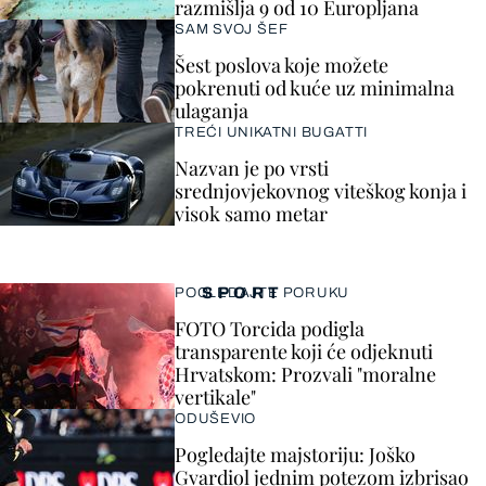
razmišlja 9 od 10 Europljana
SAM SVOJ ŠEF
Šest poslova koje možete
pokrenuti od kuće uz minimalna
ulaganja
TREĆI UNIKATNI BUGATTI
Nazvan je po vrsti
srednjovjekovnog viteškog konja i
visok samo metar
SPORT
POGLEDAJTE PORUKU
FOTO Torcida podigla
transparente koji će odjeknuti
Hrvatskom: Prozvali "moralne
vertikale"
ODUŠEVIO
Pogledajte majstoriju: Joško
Gvardiol jednim potezom izbrisao