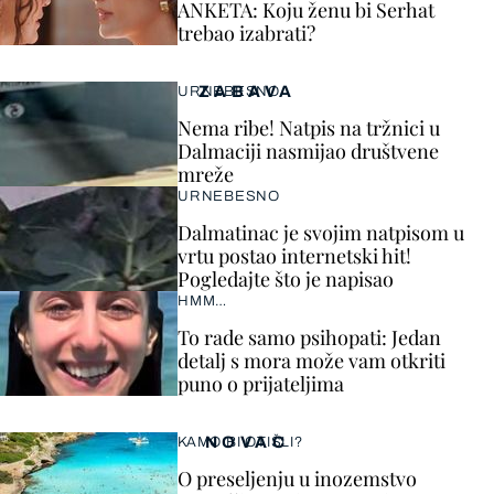
ANKETA: Koju ženu bi Serhat
trebao izabrati?
ZABAVA
URNEBESNO
Nema ribe! Natpis na tržnici u
Dalmaciji nasmijao društvene
mreže
URNEBESNO
Dalmatinac je svojim natpisom u
vrtu postao internetski hit!
Pogledajte što je napisao
HMM…
To rade samo psihopati: Jedan
detalj s mora može vam otkriti
puno o prijateljima
NOVAC
KAMO BI OTIŠLI?
O preseljenju u inozemstvo