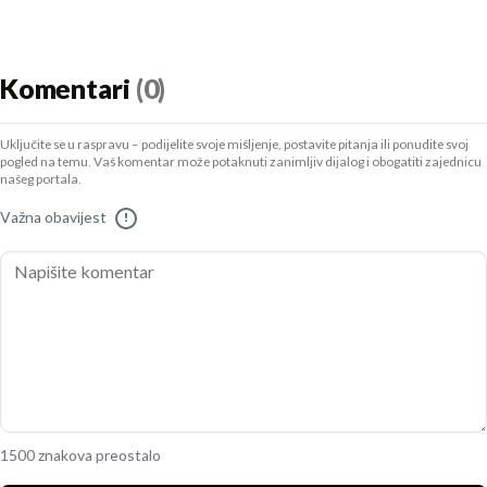
Komentari
(0)
Uključite se u raspravu – podijelite svoje mišljenje, postavite pitanja ili ponudite svoj
pogled na temu. Vaš komentar može potaknuti zanimljiv dijalog i obogatiti zajednicu
našeg portala.
Važna obavijest
!
1500 znakova preostalo