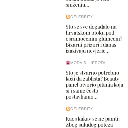
sniženju...
CELEBRITY
Što se sve događalo na
hrvatskom otoku pod
osramoćenim glumcem?
Bizarni prizori i danas
izazivaju nevjeric...
MODA & LJEPOTA
Što je stvarno potrebno
koži da zablista? Beauty
panel otvorio pitanja koja
si i same često
postavljamo...
CELEBRITY
Kaos kakav se ne pamti:
Zbog suludog poteza