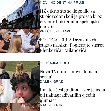
NOVI INCIDENT NA PRUZI
HŽ otkrio što se dogodilo sa
strojovođom koji je prošao kroz
crveno: Pokrenut inspekcijski
nadzor
KREĆE SPEKTAKL
FOTOGALERIJA Državni vrh
stigao na Alku: Pogledajte susret
Plenkovića i Milanovića
TV
SLUČAJNA OBITELJ
Nova TV donosi novu domaću
seriju!
DALEKI GRAD
Ima tek šest godina, a već je jedan
od najnagrađivanijih dječjih
glumaca
NASLJEDNIK