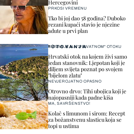
Hercegovini
PRKOSI VREMENU
Tko bi joj dao 58 godina? Duboko
rezani kupaći stavio je njezine
adute u prvi plan
PUTOVANJA
UŽIVANJE NA "PRIVATNOM" OTOKU
Hrvatski otok na kojem živi samo
jedan stanovnik: Ljepotan koji je
diljem svijeta poznat po svojem
"bijelom zlatu"
NEVJEROJATNO OPASNO
Otrovno drvo: Tihi ubojica koji je
najopasniji kada padne kiša
MA, SAVRŠENSTVO!
Kolač s limunom i sirom: Recept
za božanstvenu slasticu koja se
topi u ustima