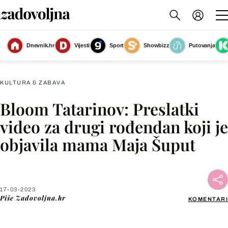
Dnevnik.hr
Vijesti
Sport
Showbizz
Putovanja
Slika nije dostupna
KULTURA & ZABAVA
Bloom Tatarinov: Preslatki
Facebook
video za drugi rođendan koji je
objavila mama Maja Šuput
X
WhatsApp
17-03-2023
Piše
Zadovoljna.hr
KOMENTARI
Viber