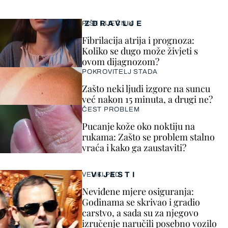
ZDRAVLJE
PIŠE LIJEČNIK
Fibrilacija atrija i prognoza:
Koliko se dugo može živjeti s
ovom dijagnozom?
POKROVITELJ STADA
Zašto neki ljudi izgore na suncu
već nakon 15 minuta, a drugi ne?
ČEST PROBLEM
Pucanje kože oko noktiju na
rukama: Zašto se problem stalno
vraća i kako ga zaustaviti?
VIJESTI
VELIKI PAD
Neviđene mjere osiguranja:
Godinama se skrivao i gradio
carstvo, a sada su za njegovo
izručenje naručili posebno vozilo