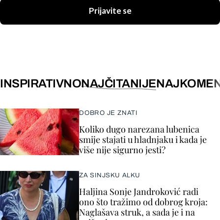
Prijavite se
INSPIRATIVNO
NAJČITANIJE
NAJKOMEN
DOBRO JE ZNATI
Koliko dugo narezana lubenica
smije stajati u hladnjaku i kada je
više nije sigurno jesti?
ZA SINJSKU ALKU
Haljina Sonje Jandroković radi
ono što tražimo od dobrog kroja:
Naglašava struk, a sada je i na