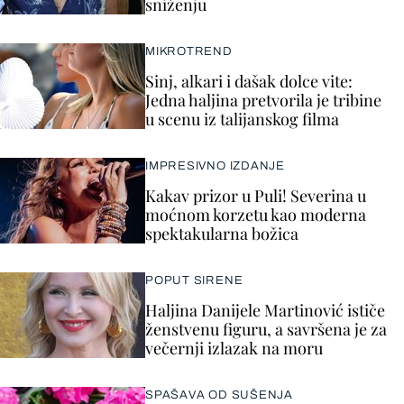
sniženju
MIKROTREND
Sinj, alkari i dašak dolce vite:
Jedna haljina pretvorila je tribine
u scenu iz talijanskog filma
IMPRESIVNO IZDANJE
Kakav prizor u Puli! Severina u
moćnom korzetu kao moderna
spektakularna božica
POPUT SIRENE
Haljina Danijele Martinović ističe
ženstvenu figuru, a savršena je za
večernji izlazak na moru
SPAŠAVA OD SUŠENJA