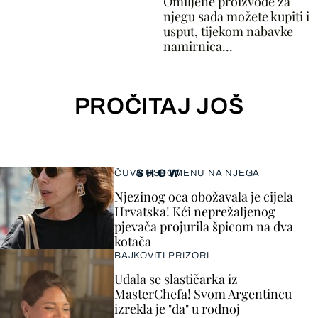
Omiljene proizvode za
njegu sada možete kupiti i
usput, tijekom nabavke
namirnica...
PROČITAJ JOŠ
SHOW
ČUVA USPOMENU NA NJEGA
Njezinog oca obožavala je cijela
Hrvatska! Kći neprežaljenog
pjevača projurila špicom na dva
kotača
BAJKOVITI PRIZORI
Udala se slastičarka iz
MasterChefa! Svom Argentincu
izrekla je "da" u rodnoj