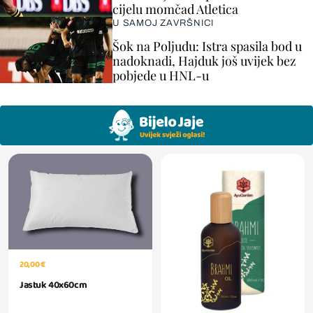
cijelu momčad Atletica
U SAMOJ ZAVRŠNICI
Šok na Poljudu: Istra spasila bod u
nadoknadi, Hajduk još uvijek bez
pobjede u HNL-u
20,00 €
Jastuk 40x60cm