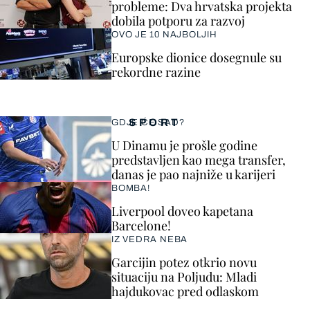
probleme: Dva hrvatska projekta
dobila potporu za razvoj
OVO JE 10 NAJBOLJIH
Europske dionice dosegnule su
rekordne razine
SPORT
GDJE ĆE SAD?
U Dinamu je prošle godine
predstavljen kao mega transfer,
danas je pao najniže u karijeri
BOMBA!
Liverpool doveo kapetana
Barcelone!
IZ VEDRA NEBA
Garcijin potez otkrio novu
situaciju na Poljudu: Mladi
hajdukovac pred odlaskom