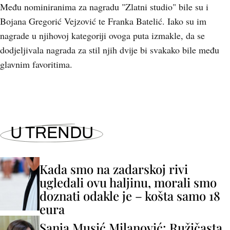
Među nominiranima za nagradu "Zlatni studio" bile su i
Bojana Gregorić Vejzović te Franka Batelić. Iako su im
nagrade u njihovoj kategoriji ovoga puta izmakle, da se
dodjeljivala nagrada za stil njih dvije bi svakako bile među
glavnim favoritima.
U TRENDU
Kada smo na zadarskoj rivi
ugledali ovu haljinu, morali smo
doznati odakle je – košta samo 18
eura
Sanja Musić Milanović: Ružičasta