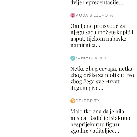
dvije reprezentacije...
MODA & LJEPOTA
Omiljene proizvode za
njegu sada možete kupiti i
usput, tijekom nabavke
namirnica...
ZANIMLJIVOSTI
Netko zbog ćevapa, netko
zbog drške za motiku: Evo
zbog čega sve Hrvati
duguju pivo...
CELEBRITY
Malo tko zna da je bila
misica! Badić je istaknuo
besprijekornu figuru
zgodne voditeljice...