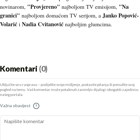
"Provjereno"
"Na
novinarom,
najboljom TV emisijom,
granici"
Janko Popović-
najboljom domaćom TV serijom, a
Volarić
Nadia Cvitanović
i
najboljim glumcima.
Komentari
(0)
Uključite se u raspravu – podijelite svoje mišljenje, postavite pitanja ili ponudite svoj
pogled na temu. Vaš komentar može potaknuti zanimljiv dijalog i obogatiti zajednicu
našeg portala.
Važna obavijest
!