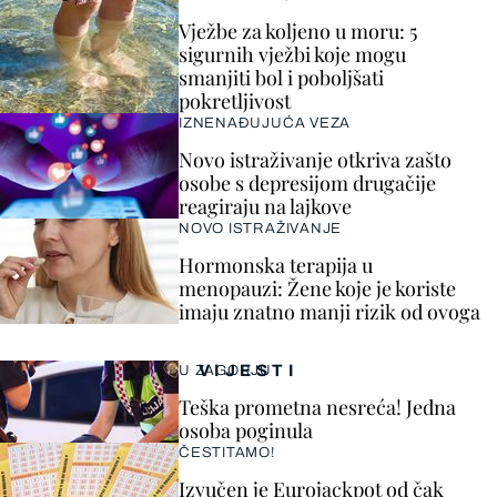
Vježbe za koljeno u moru: 5
sigurnih vježbi koje mogu
smanjiti bol i poboljšati
pokretljivost
IZNENAĐUJUĆA VEZA
Novo istraživanje otkriva zašto
osobe s depresijom drugačije
reagiraju na lajkove
NOVO ISTRAŽIVANJE
Hormonska terapija u
menopauzi: Žene koje je koriste
imaju znatno manji rizik od ovoga
VIJESTI
U ZAGORJU
Teška prometna nesreća! Jedna
osoba poginula
ČESTITAMO!
Izvučen je Eurojackpot od čak