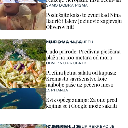
SAMO DOBRA PISMA
Poslušajte kako to zvuči kad Nina
Badrić i Jakov Jozinović zapjevaju
Oliverov hit!
PUTOVANJA
NAJMANJA NA SVIJETU
Čudo prirode: Predivna pješčana
plaža na 100 metara od mora
OBVEZNO PROBATI!
Prefina ljetna salata od kupusa:
Kremasto savršenstvo koje
najbolje paše uz pečeno meso
15 PITANJA
Kviz općeg znanja: Za one pred
kojima se i Google može sakriti
ZDRAVLJE
NAJSIGURNIJI OBLIK REKREACIJE