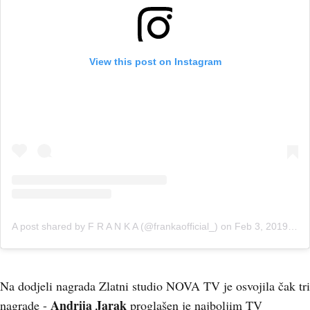
View this post on Instagram
A post shared by F R A N K A (@frankaofficial_)
on
Feb 3, 2019 at 2:38am PST
Na dodjeli nagrada Zlatni studio NOVA TV je osvojila čak tri
Andrija Jarak
nagrade -
proglašen je najboljim TV