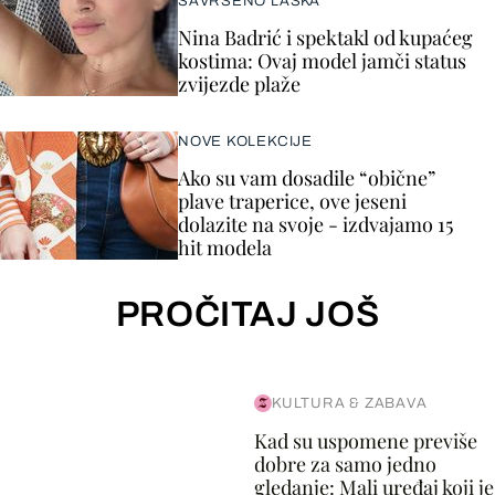
SAVRŠENO LASKA
Nina Badrić i spektakl od kupaćeg
kostima: Ovaj model jamči status
zvijezde plaže
NOVE KOLEKCIJE
Ako su vam dosadile “obične”
plave traperice, ove jeseni
dolazite na svoje - izdvajamo 15
hit modela
PROČITAJ JOŠ
KULTURA & ZABAVA
Kad su uspomene previše
dobre za samo jedno
gledanje: Mali uređaj koji je