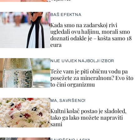
BAŠ EFEKTNA
Kada smo na zadarskoj rivi
ugledali ovu haljinu, morali smo
doznati odakle je – košta samo 18
eura
NIJE UVIJEK NAJBOLJI IZBOR
Teže vam je piti običnu vodu pa
posežete za mineralnom? Evo što
to čini organizmu
MA, SAVRŠENO!
Kultni kolač postao je sladoled,
tako ga lako možete napraviti
sami