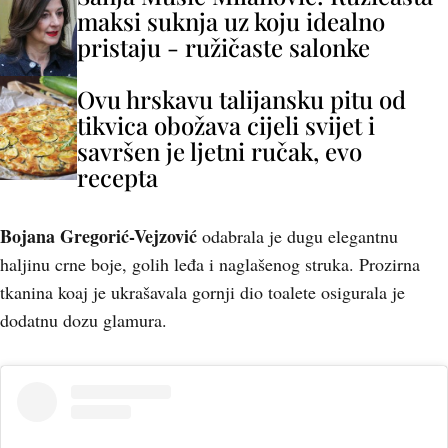
maksi suknja uz koju idealno
pristaju - ružičaste salonke
Ovu hrskavu talijansku pitu od
tikvica obožava cijeli svijet i
savršen je ljetni ručak, evo
recepta
Bojana Gregorić-Vejzović
odabrala je dugu elegantnu
haljinu crne boje, golih leđa i naglašenog struka. Prozirna
tkanina koaj je ukrašavala gornji dio toalete osigurala je
dodatnu dozu glamura.