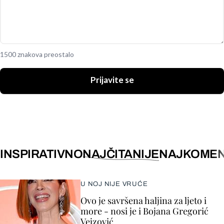
1500 znakova preostalo
Prijavite se
INSPIRATIVNO
NAJČITANIJE
NAJKOMEN
U NOJ NIJE VRUĆE
Ovo je savršena haljina za ljeto i
more - nosi je i Bojana Gregorić
Vejzović