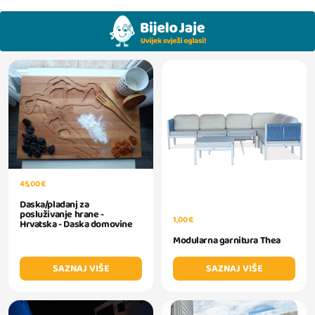
45,00 €
Daska/pladanj za
posluživanje hrane -
1,00 €
Hrvatska - Daska domovine
Modularna garnitura Thea
SAZNAJ VIŠE
SAZNAJ VIŠE