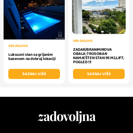
599.000,00 €
495.000,00 €
ZADAR/BRANIMIROVA
OBALA-TROSOBAN
Luksuzni stan sa grijanim
NAMJEŠTEN STAN 95 M2,LIFT,
bazenom na dobroj lokaciji
POGLED !!!
SAZNAJ VIŠE
SAZNAJ VIŠE