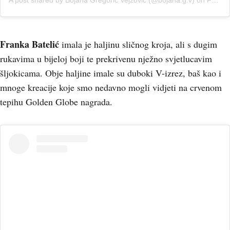
A post shared by Bojana Gregorić Vejzović (@bojana.g.v)
on
Feb 3, 2019 at 1:38am PST
Franka Batelić
imala je haljinu sličnog kroja, ali s dugim
rukavima u bijeloj boji te prekrivenu nježno svjetlucavim
šljokicama. Obje haljine imale su duboki V-izrez, baš kao i
mnoge kreacije koje smo nedavno mogli vidjeti na crvenom
tepihu Golden Globe nagrada.