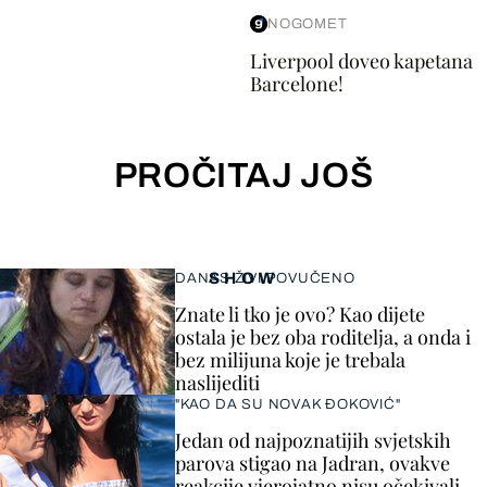
NOGOMET
Liverpool doveo kapetana
Barcelone!
PROČITAJ JOŠ
SHOW
DANAS ŽIVI POVUČENO
Znate li tko je ovo? Kao dijete
ostala je bez oba roditelja, a onda i
bez milijuna koje je trebala
naslijediti
"KAO DA SU NOVAK ĐOKOVIĆ"
Jedan od najpoznatijih svjetskih
parova stigao na Jadran, ovakve
reakcije vjerojatno nisu očekivali