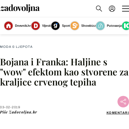
Dnevnik.hr
Vijesti
Sport
Showbizz
Putovanja
Slika nije dostupna
MODA & LJEPOTA
Bojana i Franka: Haljine s
Facebook
"wow" efektom kao stvorene za
kraljice crvenog tepiha
X
WhatsApp
03-02-2019
Piše
Zadovoljna.hr
KOMENTARI
Viber