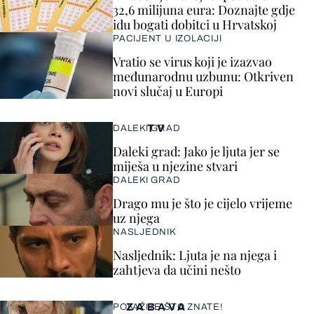
32,6 milijuna eura: Doznajte gdje
idu bogati dobitci u Hrvatskoj
PACIJENT U IZOLACIJI
Vratio se virus koji je izazvao
međunarodnu uzbunu: Otkriven
novi slučaj u Europi
TV
DALEKI GRAD
Daleki grad: Jako je ljuta jer se
miješa u njezine stvari
DALEKI GRAD
Drago mu je što je cijelo vrijeme
uz njega
NASLJEDNIK
Nasljednik: Ljuta je na njega i
zahtjeva da učini nešto
ZABAVA
POKAŽITE ŠTO ZNATE!