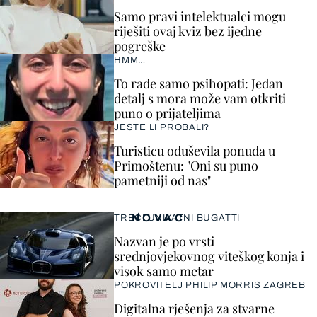
Samo pravi intelektualci mogu
riješiti ovaj kviz bez ijedne
pogreške
HMM…
To rade samo psihopati: Jedan
detalj s mora može vam otkriti
puno o prijateljima
JESTE LI PROBALI?
Turisticu oduševila ponuda u
Primoštenu: "Oni su puno
pametniji od nas"
NOVAC
TREĆI UNIKATNI BUGATTI
Nazvan je po vrsti
srednjovjekovnog viteškog konja i
visok samo metar
POKROVITELJ PHILIP MORRIS ZAGREB
Digitalna rješenja za stvarne