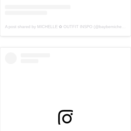
A post shared by MICHELLE ✿ OUTFIT INSPO (@baybemichelle)