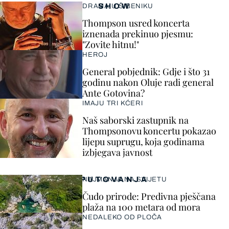
SHOW
DRAMA U ŠIBENIKU
Thompson usred koncerta
iznenada prekinuo pjesmu:
"Zovite hitnu!"
HEROJ
General pobjednik: Gdje i što 31
godinu nakon Oluje radi general
Ante Gotovina?
IMAJU TRI KĆERI
Naš saborski zastupnik na
Thompsonovu koncertu pokazao
lijepu suprugu, koja godinama
izbjegava javnost
PUTOVANJA
NAJMANJA NA SVIJETU
Čudo prirode: Predivna pješčana
plaža na 100 metara od mora
NEDALEKO OD PLOČA