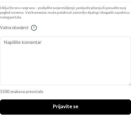
Uključite se u raspravu – podijelite svoje mišljenje, postavite pitanja ili ponudite svoj
pogled na temu. Vaš komentar može potaknuti zanimljiv dijalog i obogatiti zajednicu
našeg portala.
Važna obavijest
!
1500 znakova preostalo
Prijavite se