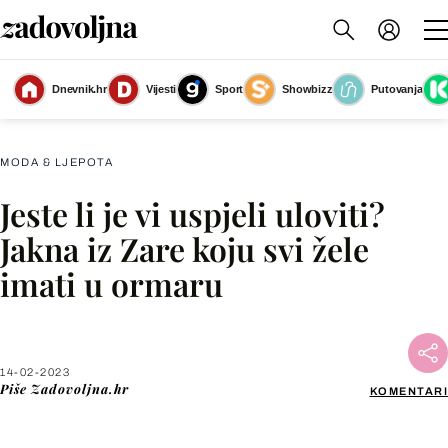
Dnevnik.hr
Vijesti
Sport
Showbizz
Putovanja
Bomber jakna iz Zare
(Foto: Internetska stranica proizvođača)
MODA & LJEPOTA
Jeste li je vi uspjeli uloviti?
Facebook
Jakna iz Zare koju svi žele
imati u ormaru
X
WhatsApp
14-02-2023
Piše
Zadovoljna.hr
KOMENTARI
Viber