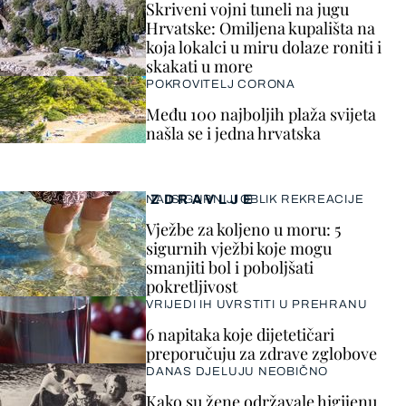
Skriveni vojni tuneli na jugu
Hrvatske: Omiljena kupališta na
koja lokalci u miru dolaze roniti i
skakati u more
POKROVITELJ CORONA
Među 100 najboljih plaža svijeta
našla se i jedna hrvatska
ZDRAVLJE
NAJSIGURNIJI OBLIK REKREACIJE
Vježbe za koljeno u moru: 5
sigurnih vježbi koje mogu
smanjiti bol i poboljšati
pokretljivost
VRIJEDI IH UVRSTITI U PREHRANU
6 napitaka koje dijetetičari
preporučuju za zdrave zglobove
DANAS DJELUJU NEOBIČNO
Kako su žene održavale higijenu