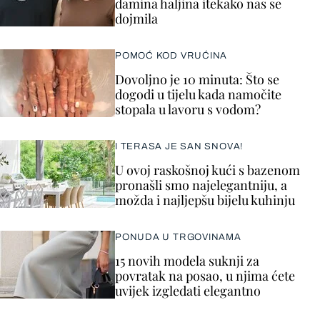
damina haljina itekako nas se
dojmila
POMOĆ KOD VRUĆINA
Dovoljno je 10 minuta: Što se
dogodi u tijelu kada namočite
stopala u lavoru s vodom?
I TERASA JE SAN SNOVA!
U ovoj raskošnoj kući s bazenom
pronašli smo najelegantniju, a
možda i najljepšu bijelu kuhinju
PONUDA U TRGOVINAMA
15 novih modela suknji za
povratak na posao, u njima ćete
uvijek izgledati elegantno