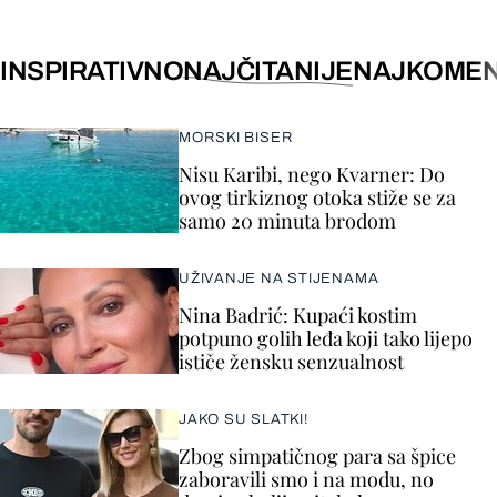
INSPIRATIVNO
NAJČITANIJE
NAJKOMEN
MORSKI BISER
Nisu Karibi, nego Kvarner: Do
ovog tirkiznog otoka stiže se za
samo 20 minuta brodom
UŽIVANJE NA STIJENAMA
Nina Badrić: Kupaći kostim
potpuno golih leđa koji tako lijepo
ističe žensku senzualnost
JAKO SU SLATKI!
Zbog simpatičnog para sa špice
zaboravili smo i na modu, no