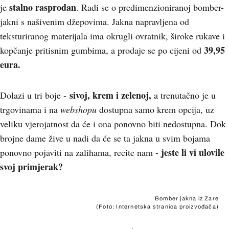
stalno rasprodan
je
. Radi se o predimenzioniranoj bomber-
jakni s našivenim džepovima. Jakna napravljena od
teksturiranog materijala ima okrugli ovratnik, široke rukave i
39,95
kopčanje pritisnim gumbima, a prodaje se po cijeni od
eura.
sivoj, krem i zelenoj,
Dolazi u tri boje -
a trenutačno je u
trgovinama i na
webshopu
dostupna samo krem opcija, uz
veliku vjerojatnost da će i ona ponovno biti nedostupna. Dok
brojne dame žive u nadi da će se ta jakna u svim bojama
jeste li vi ulovile
ponovno pojaviti na zalihama, recite nam -
svoj primjerak?
Bomber jakna iz Zare
(Foto: Internetska stranica proizvođača)