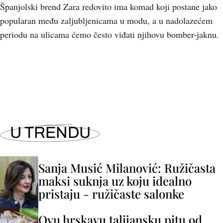
Španjolski brend Zara redovito ima komad koji postane jako
popularan među zaljubljenicama u modu, a u nadolazećem
periodu na ulicama ćemo često viđati njihovu bomber-jaknu.
+
3
U TRENDU
Sanja Musić Milanović: Ružičasta
maksi suknja uz koju idealno
pristaju - ružičaste salonke
Ovu hrskavu talijansku pitu od