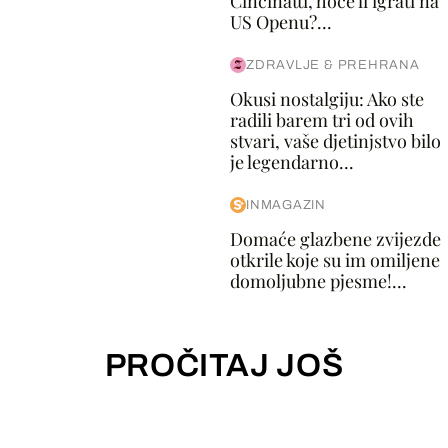
Cincinatti, hoće li igrati na
US Openu?...
ZDRAVLJE & PREHRANA
Okusi nostalgiju: Ako ste
radili barem tri od ovih
stvari, vaše djetinjstvo bilo
je legendarno...
INMAGAZIN
Domaće glazbene zvijezde
otkrile koje su im omiljene
domoljubne pjesme!...
PROČITAJ JOŠ