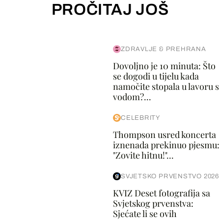
PROČITAJ JOŠ
ZDRAVLJE & PREHRANA
Dovoljno je 10 minuta: Što
se dogodi u tijelu kada
namočite stopala u lavoru s
vodom?...
CELEBRITY
Thompson usred koncerta
iznenada prekinuo pjesmu:
"Zovite hitnu!"...
SVJETSKO PRVENSTVO 2026
KVIZ Deset fotografija sa
Svjetskog prvenstva:
Sjećate li se ovih