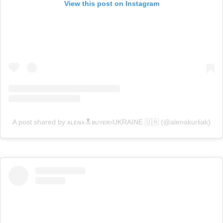
View this post on Instagram
A post shared by ᴀʟᴇɴᴀ🔝ʙᴜʏᴇʀ▫️UKRAINE 🇺🇦 (@alenakurliak)