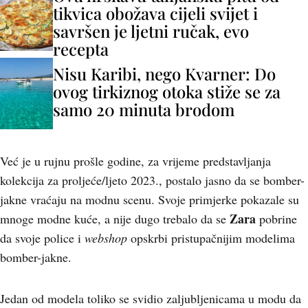
tikvica obožava cijeli svijet i
savršen je ljetni ručak, evo
recepta
Nisu Karibi, nego Kvarner: Do
ovog tirkiznog otoka stiže se za
samo 20 minuta brodom
Već je u rujnu prošle godine, za vrijeme predstavljanja
kolekcija za proljeće/ljeto 2023., postalo jasno da se bomber-
jakne vraćaju na modnu scenu. Svoje primjerke pokazale su
Zara
mnoge modne kuće, a nije dugo trebalo da se
pobrine
da svoje police i
webshop
opskrbi pristupačnijim modelima
bomber-jakne.
Jedan od modela toliko se svidio zaljubljenicama u modu da