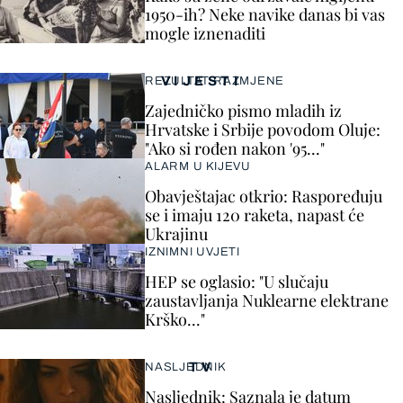
1950-ih? Neke navike danas bi vas
mogle iznenaditi
VIJESTI
REZULTAT RAZMJENE
Zajedničko pismo mladih iz
Hrvatske i Srbije povodom Oluje:
"Ako si rođen nakon '95..."
ALARM U KIJEVU
Obavještajac otkrio: Raspoređuju
se i imaju 120 raketa, napast će
Ukrajinu
IZNIMNI UVJETI
HEP se oglasio: "U slučaju
zaustavljanja Nuklearne elektrane
Krško..."
TV
NASLJEDNIK
Nasljednik: Saznala je datum