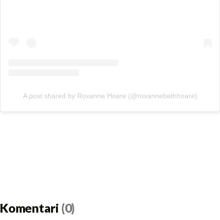
A post shared by Roxanne Hoare (@roxannebethhoare)
Komentari
(0)