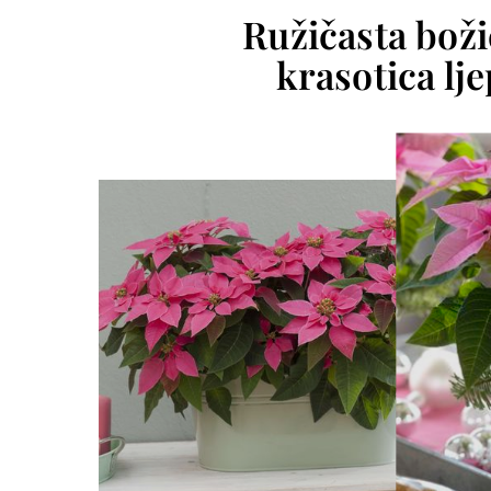
Ružičasta boži
krasotica lj