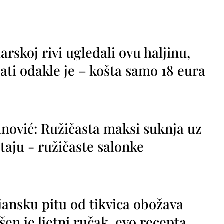
rskoj rivi ugledali ovu haljinu,
ti odakle je – košta samo 18 eura
nović: Ružičasta maksi suknja uz
taju - ružičaste salonke
jansku pitu od tikvica obožava
vršen je ljetni ručak, evo recepta