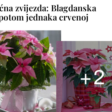
ćna zvijezda: Blagdanska
epotom jednaka crvenoj
+
2