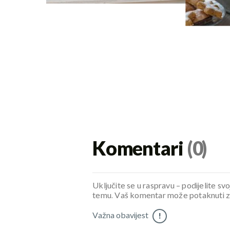
Komentari
(0)
Uključite se u raspravu – podijelite svo
temu. Vaš komentar može potaknuti zani
Važna obavijest
!