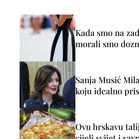
Kada smo na zada
morali smo dozna
Sanja Musić Mila
koju idealno pris
Ovu hrskavu tali
cijeli svijet i sa