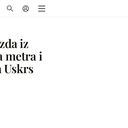
zda iz
a metra i
a Uskrs