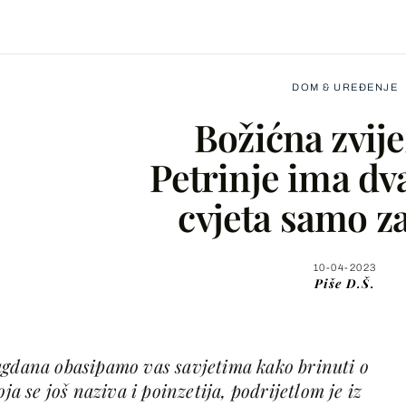
DOM & UREĐENJE
Božićna zvije
Petrinje ima dv
cvjeta samo z
Facebook
X
10-04-2023
Piše
D.Š.
WhatsApp
agdana obasipamo vas savjetima kako brinuti o
Viber
ja se još naziva i poinzetija, podrijetlom je iz