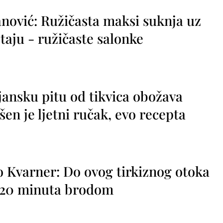
nović: Ružičasta maksi suknja uz
taju - ružičaste salonke
jansku pitu od tikvica obožava
vršen je ljetni ručak, evo recepta
o Kvarner: Do ovog tirkiznog otoka
o 20 minuta brodom