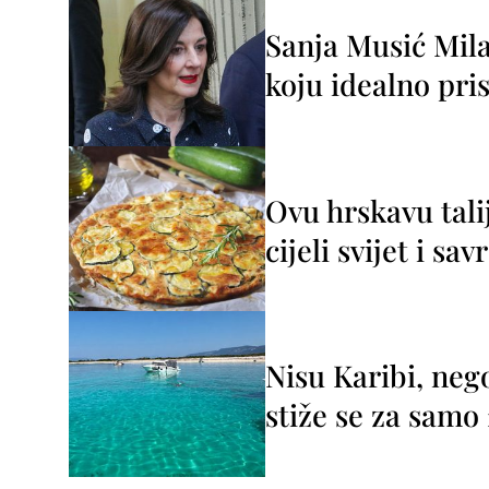
Sanja Musić Mila
koju idealno pris
Ovu hrskavu tali
cijeli svijet i sa
Nisu Karibi, neg
stiže se za sam