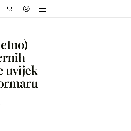
jetno)
 crnih
 uvijek
u ormaru
r