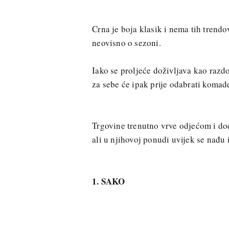
Crna je boja klasik i nema tih trendov
neovisno o sezoni.
Iako se proljeće doživljava kao razdo
za sebe će ipak prije odabrati komad
Trgovine trenutno vrve odjećom i dod
ali u njihovoj ponudi uvijek se nađu
1. SAKO