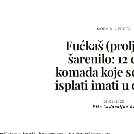
MODA & LJEPOTA
Fućkaš (prol
šarenilo: 12
komada koje se
Facebook
isplati imati 
X
19-02-2020
Piše
Zadovoljna.h
WhatsApp
Viber
uvijek na kraju posegnemo za provjerenom