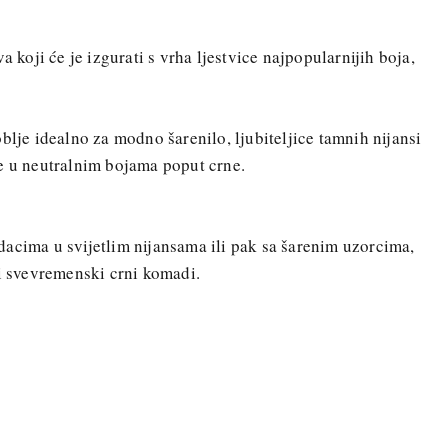
a koji će je izgurati s vrha ljestvice najpopularnijih boja,
blje idealno za modno šarenilo, ljubiteljice tamnih nijansi
e u neutralnim bojama poput crne.
acima u svijetlim nijansama ili pak sa šarenim uzorcima,
 i svevremenski crni komadi.