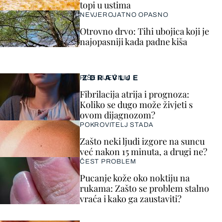
topi u ustima
NEVJEROJATNO OPASNO
Otrovno drvo: Tihi ubojica koji je
najopasniji kada padne kiša
ZDRAVLJE
PIŠE LIJEČNIK
Fibrilacija atrija i prognoza:
Koliko se dugo može živjeti s
ovom dijagnozom?
POKROVITELJ STADA
Zašto neki ljudi izgore na suncu
već nakon 15 minuta, a drugi ne?
ČEST PROBLEM
Pucanje kože oko noktiju na
rukama: Zašto se problem stalno
vraća i kako ga zaustaviti?