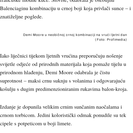
Balenciaginu kombinaciju u crnoj boji koja privlači sunce – i
znatiželjne poglede.
Demi Moore u neobičnoj crnoj kombinaciji na vrući ljetni dan
(Foto: Profimedia)
Iako liječnici tijekom ljetnih vrućina preporučuju nošenje
svijetle odjeće od prirodnih materijala koja pomaže tijelu u
prirodnom hlađenju, Demi Moore odabrala je čistu
suprotnost – maksi crnu suknju s volanima i odgovarajuću
košulju s dugim predimenzioniranim rukavima balon-kroja.
Izdanje je dopunila velikim crnim sunčanim naočalama i
crnom torbicom. Jedini koloristički odmak ponudile su tek
cipele s potpeticom u boji limete.