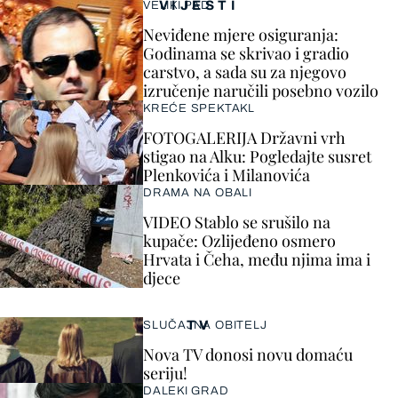
VIJESTI
VELIKI PAD
Neviđene mjere osiguranja:
Godinama se skrivao i gradio
carstvo, a sada su za njegovo
izručenje naručili posebno vozilo
KREĆE SPEKTAKL
FOTOGALERIJA Državni vrh
stigao na Alku: Pogledajte susret
Plenkovića i Milanovića
DRAMA NA OBALI
VIDEO Stablo se srušilo na
kupače: Ozlijeđeno osmero
Hrvata i Čeha, među njima ima i
djece
TV
SLUČAJNA OBITELJ
Nova TV donosi novu domaću
seriju!
DALEKI GRAD