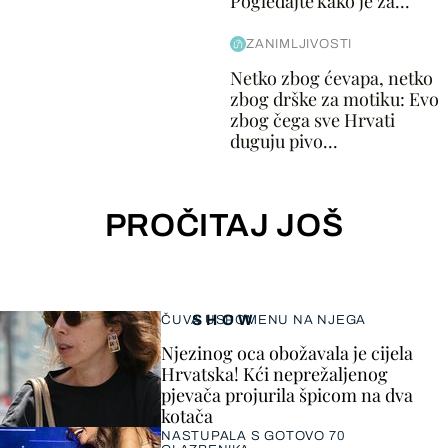
Pogledajte kako je za...
ZANIMLJIVOSTI
Netko zbog ćevapa, netko
zbog drške za motiku: Evo
zbog čega sve Hrvati
duguju pivo...
PROČITAJ JOŠ
SHOW
ČUVA USPOMENU NA NJEGA
Njezinog oca obožavala je cijela
Hrvatska! Kći neprežaljenog
pjevača projurila špicom na dva
kotača
NASTUPALA S GOTOVO 70