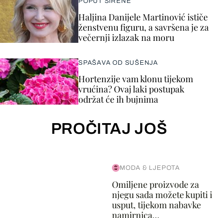
POPUT SIRENE
Haljina Danijele Martinović ističe
ženstvenu figuru, a savršena je za
večernji izlazak na moru
SPAŠAVA OD SUŠENJA
Hortenzije vam klonu tijekom
vrućina? Ovaj laki postupak
održat će ih bujnima
PROČITAJ JOŠ
MODA & LJEPOTA
Omiljene proizvode za
njegu sada možete kupiti i
usput, tijekom nabavke
namirnica...