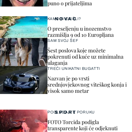
puno o prijateljima
NOVAC
KAMO BI OTIŠLI?
O preseljenju u inozemstvo
razmišlja 9 od 10 Europljana
SAM SVOJ ŠEF
Šest poslova koje možete
pokrenuti od kuće uz minimalna
ulaganja
TREĆI UNIKATNI BUGATTI
Nazvan je po vrsti
srednjovjekovnog viteškog konja i
visok samo metar
SPORT
POGLEDAJTE PORUKU
FOTO Torcida podigla
transparente koji će odjeknuti