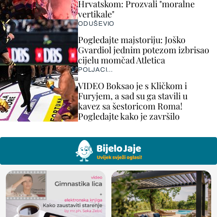
Hrvatskom: Prozvali "moralne
vertikale"
ODUŠEVIO
Pogledajte majstoriju: Joško
Gvardiol jednim potezom izbrisao
cijelu momčad Atletica
POLJACI...
VIDEO Boksao je s Kličkom i
Furyjem, a sad su ga stavili u
kavez sa šestoricom Roma!
Pogledajte kako je završilo