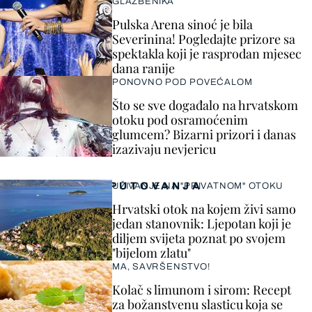
GLAZBENIKA
Pulska Arena sinoć je bila
Severinina! Pogledajte prizore sa
spektakla koji je rasprodan mjesec
dana ranije
PONOVNO POD POVEĆALOM
Što se sve događalo na hrvatskom
otoku pod osramoćenim
glumcem? Bizarni prizori i danas
izazivaju nevjericu
PUTOVANJA
UŽIVANJE NA "PRIVATNOM" OTOKU
Hrvatski otok na kojem živi samo
jedan stanovnik: Ljepotan koji je
diljem svijeta poznat po svojem
"bijelom zlatu"
MA, SAVRŠENSTVO!
Kolač s limunom i sirom: Recept
za božanstvenu slasticu koja se