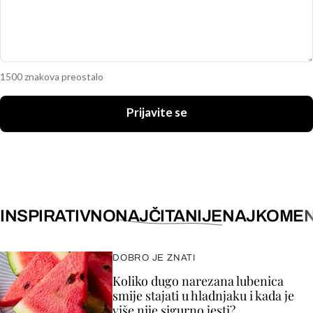
1500 znakova preostalo
Prijavite se
INSPIRATIVNO
NAJČITANIJE
NAJKOMEN
DOBRO JE ZNATI
Koliko dugo narezana lubenica
smije stajati u hladnjaku i kada je
više nije sigurno jesti?