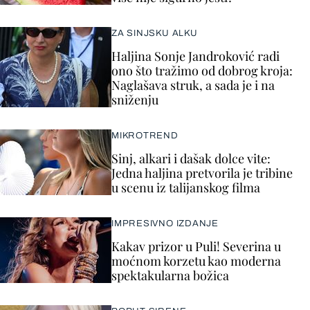
ZA SINJSKU ALKU
Haljina Sonje Jandroković radi
ono što tražimo od dobrog kroja:
Naglašava struk, a sada je i na
sniženju
MIKROTREND
Sinj, alkari i dašak dolce vite:
Jedna haljina pretvorila je tribine
u scenu iz talijanskog filma
IMPRESIVNO IZDANJE
Kakav prizor u Puli! Severina u
moćnom korzetu kao moderna
spektakularna božica