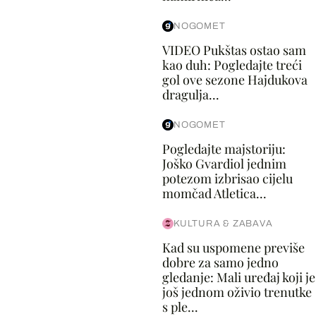
NOGOMET
VIDEO Pukštas ostao sam
kao duh: Pogledajte treći
gol ove sezone Hajdukova
dragulja...
NOGOMET
Pogledajte majstoriju:
Joško Gvardiol jednim
potezom izbrisao cijelu
momčad Atletica...
KULTURA & ZABAVA
Kad su uspomene previše
dobre za samo jedno
gledanje: Mali uređaj koji je
još jednom oživio trenutke
s ple...