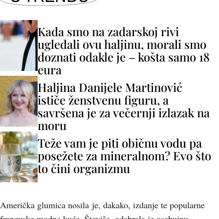
Kada smo na zadarskoj rivi
ugledali ovu haljinu, morali smo
doznati odakle je – košta samo 18
eura
Haljina Danijele Martinović
ističe ženstvenu figuru, a
savršena je za večernji izlazak na
moru
Teže vam je piti običnu vodu pa
posežete za mineralnom? Evo što
to čini organizmu
Američka glumica nosila je, dakako, izdanje te popularne
francuske modne kuće. Štoviše, odabrala je osebujnu