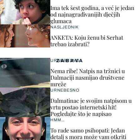
Ima tek šest godina, a već je jedan
od najnagrađivanijih dječjih
glumaca
NASLJEDNIK
ANKETA: Koju ženu bi Serhat
trebao izabrati?
ZABAVA
URNEBESNO
Nema ribe! Natpis na tržnici u
Dalmaciji nasmijao društvene
mreže
URNEBESNO
Dalmatinac je svojim natpisom u
vrtu postao internetski hit!
Pogledajte što je napisao
HMM…
To rade samo psihopati: Jedan
detalj s mora može vam otkriti