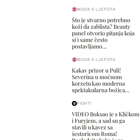
MODA & LJEPOTA
Što je stvarno potrebno
koži da zablista? Beauty
panel otvorio pitanja koja
si i same često
postavljamo...
MODA & LJEPOTA
Kakav prizor u Puli!
Severina u moćnom
korzetu kao moderna
spektakularna božica...
FIGHT!
VIDEO Boksao je s Kličkom
i Furyjem, a sad su ga
stavili u kavez sa
šestoricom Roma!