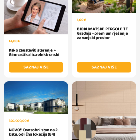
1,00 €
BIOKLIMATSKE PERGOLE TT
Gradnja - premium rješenje
za vanjski prostor
14,00 €
Kako zaustaviti starenje +
Gimnastika lica elektronski
SAZNAJ VIŠE
SAZNAJ VIŠE
320.000,00 €
NOVO!! Dvosobni stan na 2.
katu, odlična lokacija (E4)