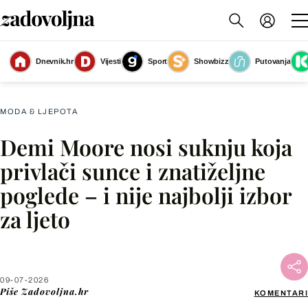
Dnevnik.hr
Vijesti
Sport
Showbizz
Putovanja
Demi Moore
(Foto: Profimedia)
MODA & LJEPOTA
Demi Moore nosi suknju koja
Facebook
privlači sunce i znatiželjne
poglede – i nije najbolji izbor
X
za ljeto
WhatsApp
Viber
09-07-2026
Piše
Zadovoljna.hr
KOMENTARI