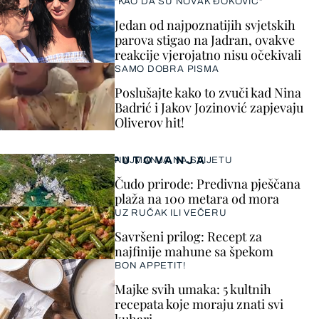
"KAO DA SU NOVAK ĐOKOVIĆ"
Jedan od najpoznatijih svjetskih
parova stigao na Jadran, ovakve
reakcije vjerojatno nisu očekivali
SAMO DOBRA PISMA
Poslušajte kako to zvuči kad Nina
Badrić i Jakov Jozinović zapjevaju
Oliverov hit!
PUTOVANJA
NAJMANJA NA SVIJETU
Čudo prirode: Predivna pješčana
plaža na 100 metara od mora
UZ RUČAK ILI VEČERU
Savršeni prilog: Recept za
najfinije mahune sa špekom
BON APPETIT!
Majke svih umaka: 5 kultnih
recepata koje moraju znati svi