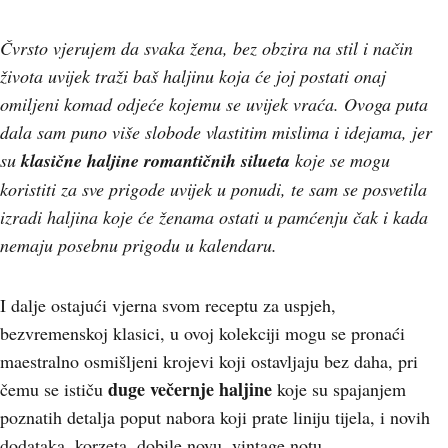
Čvrsto vjerujem da svaka žena, bez obzira na stil i način
života uvijek traži baš haljinu koja će joj postati onaj
omiljeni komad odjeće kojemu se uvijek vraća. Ovoga puta
dala sam puno više slobode vlastitim mislima i idejama, jer
su
klasične haljine romantičnih silueta
koje se mogu
koristiti za sve prigode uvijek u ponudi, te sam se posvetila
izradi haljina koje će ženama ostati u pamćenju čak i kada
nemaju posebnu prigodu u kalendaru.
I dalje ostajući vjerna svom receptu za uspjeh,
bezvremenskoj klasici, u ovoj kolekciji mogu se pronaći
maestralno osmišljeni krojevi koji ostavljaju bez daha, pri
duge večernje haljine
čemu se ističu
koje su spajanjem
poznatih detalja poput nabora koji prate liniju tijela, i novih
dodataka, korzeta, dobile novu, vintage notu.