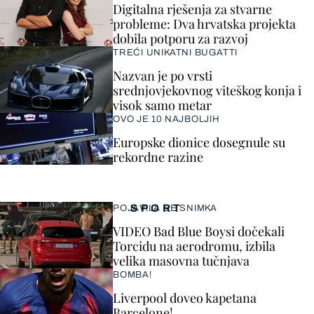
Digitalna rješenja za stvarne
probleme: Dva hrvatska projekta
dobila potporu za razvoj
TREĆI UNIKATNI BUGATTI
Nazvan je po vrsti
srednjovjekovnog viteškog konja i
visok samo metar
OVO JE 10 NAJBOLJIH
Europske dionice dosegnule su
rekordne razine
SPORT
POJAVILA SE SNIMKA
VIDEO Bad Blue Boysi dočekali
Torcidu na aerodromu, izbila
velika masovna tučnjava
BOMBA!
Liverpool doveo kapetana
Barcelone!