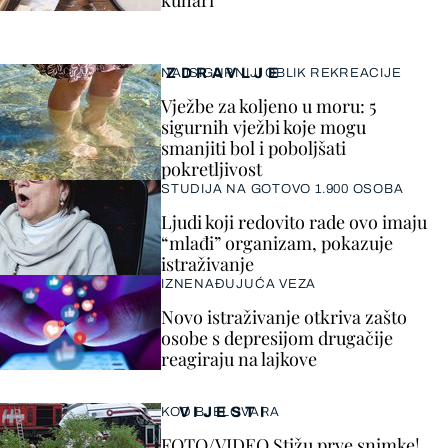
kuhari
ZDRAVLJE
NAJSIGURNIJI OBLIK REKREACIJE
Vježbe za koljeno u moru: 5
sigurnih vježbi koje mogu
smanjiti bol i poboljšati
pokretljivost
STUDIJA NA GOTOVO 1.900 OSOBA
Ljudi koji redovito rade ovo imaju
“mlađi” organizam, pokazuje
istraživanje
IZNENAĐUJUĆA VEZA
Novo istraživanje otkriva zašto
osobe s depresijom drugačije
reagiraju na lajkove
VIJESTI
KOD BJELOVARA
FOTO/VIDEO Stižu prve snimke!