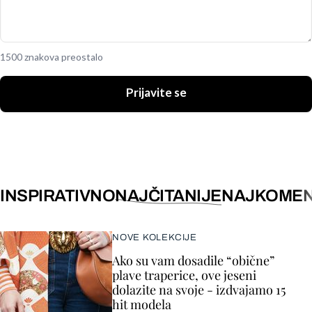
1500 znakova preostalo
Prijavite se
INSPIRATIVNO
NAJČITANIJE
NAJKOMEN
NOVE KOLEKCIJE
Ako su vam dosadile “obične”
plave traperice, ove jeseni
dolazite na svoje - izdvajamo 15
hit modela