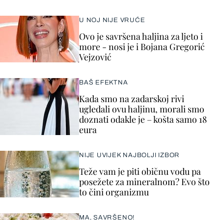
U NOJ NIJE VRUĆE
Ovo je savršena haljina za ljeto i
more - nosi je i Bojana Gregorić
Vejzović
BAŠ EFEKTNA
Kada smo na zadarskoj rivi
ugledali ovu haljinu, morali smo
doznati odakle je – košta samo 18
eura
NIJE UVIJEK NAJBOLJI IZBOR
Teže vam je piti običnu vodu pa
posežete za mineralnom? Evo što
to čini organizmu
MA, SAVRŠENO!