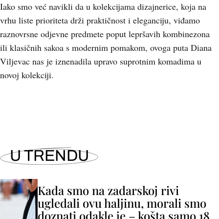
Iako smo već navikli da u kolekcijama dizajnerice, koja na
vrhu liste prioriteta drži praktičnost i eleganciju, viđamo
raznovrsne odjevne predmete poput lepršavih kombinezona
ili klasičnih sakoa s modernim pomakom, ovoga puta Diana
Viljevac nas je iznenadila upravo suprotnim komadima u
novoj kolekciji.
U TRENDU
Kada smo na zadarskoj rivi
ugledali ovu haljinu, morali smo
doznati odakle je – košta samo 18