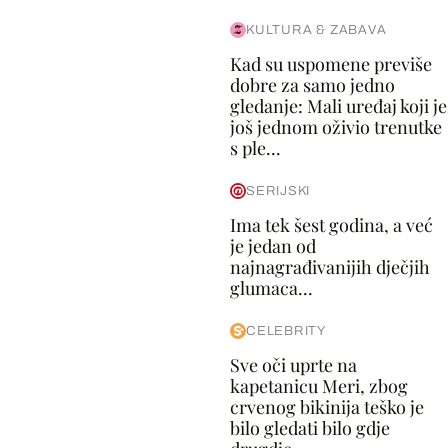
KULTURA & ZABAVA
Kad su uspomene previše
dobre za samo jedno
gledanje: Mali uređaj koji je
još jednom oživio trenutke
s ple...
SERIJSKI
Ima tek šest godina, a već
je jedan od
najnagrađivanijih dječjih
glumaca...
CELEBRITY
Sve oči uprte na
kapetanicu Meri, zbog
crvenog bikinija teško je
bilo gledati bilo gdje