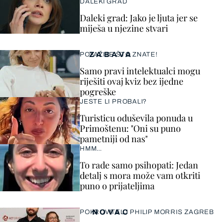
DALEKI GRAD
Daleki grad: Jako je ljuta jer se
miješa u njezine stvari
ZABAVA
POKAŽITE ŠTO ZNATE!
Samo pravi intelektualci mogu
riješiti ovaj kviz bez ijedne
pogreške
JESTE LI PROBALI?
Turisticu oduševila ponuda u
Primoštenu: "Oni su puno
pametniji od nas"
HMM…
To rade samo psihopati: Jedan
detalj s mora može vam otkriti
puno o prijateljima
NOVAC
POKROVITELJ PHILIP MORRIS ZAGREB