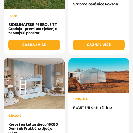
Srebrne naušnice Roxana
1,00 €
BIOKLIMATSKE PERGOLE TT
Gradnja - premium rješenje
za vanjski prostor
SAZNAJ VIŠE
SAZNAJ VIŠE
1.785,00 €
PLASTENIK - 5m širine
439,00 €
Krevet na kat za djecu 16080
Dominik Praktične dječje
sobe