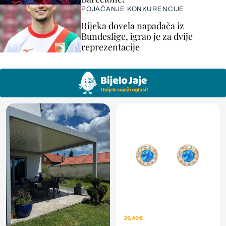
POJAČANJE KONKURENCIJE
Rijeka dovela napadača iz
Bundeslige, igrao je za dvije
reprezentacije
29,40 €