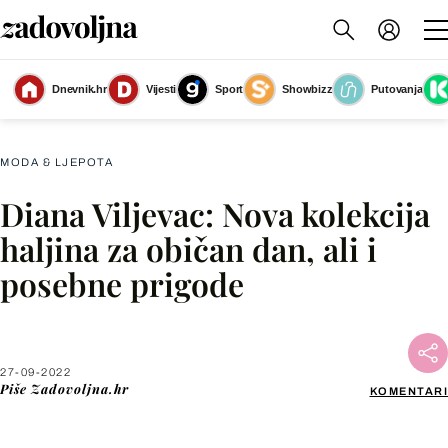
Dnevnik.hr
Vijesti
Sport
Showbizz
Putovanja
Slika nije dostupna
MODA & LJEPOTA
Diana Viljevac: Nova kolekcija
Facebook
haljina za običan dan, ali i
posebne prigode
X
WhatsApp
27-09-2022
Piše
Zadovoljna.hr
KOMENTARI
Viber