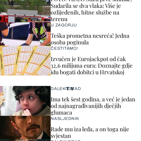
Sudarila se dva vlaka: Više je
ozlijeđenih, hitne službe na
terenu
U ZAGORJU
Teška prometna nesreća! Jedna
osoba poginula
ČESTITAMO!
Izvučen je Eurojackpot od čak
32,6 milijuna eura: Doznajte gdje
idu bogati dobitci u Hrvatskoj
TV
DALEKI GRAD
Ima tek šest godina, a već je jedan
od najnagrađivanijih dječjih
glumaca
NASLJEDNIK
Rade mu iza leđa, a on toga nije
svjestan