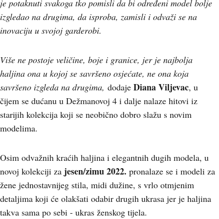
je potaknuti svakoga tko pomisli da bi određeni model bolje
izgledao na drugima, da isproba, zamisli i odvaži se na
inovaciju u svojoj garderobi.
Više ne postoje veličine, boje i granice, jer je najbolja
haljina ona u kojoj se savršeno osjećate, ne ona koja
Diana Viljevac
savršeno izgleda na drugima,
dodaje
, u
čijem se dućanu u Dežmanovoj 4 i dalje nalaze hitovi iz
starijih kolekcija koji se neobično dobro slažu s novim
modelima.
Osim odvažnih kraćih haljina i elegantnih dugih modela, u
jesen/zimu 2022.
novoj kolekciji za
pronalaze se i modeli za
žene jednostavnijeg stila, midi dužine, s vrlo otmjenim
detaljima koji će olakšati odabir drugih ukrasa jer je haljina
takva sama po sebi - ukras ženskog tijela.