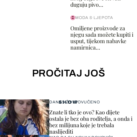
duguju pivo...
MODA & LJEPOTA
Omiljene proizvode za
njegu sada možete kupiti i
usput, tijekom nabavke
namirnica...
PROČITAJ JOŠ
SHOW
DANAS ŽIVI POVUČENO
Znate li tko je ovo? Kao dijete
ostala je bez oba roditelja, a onda i
bez milijuna koje je trebala
naslijediti