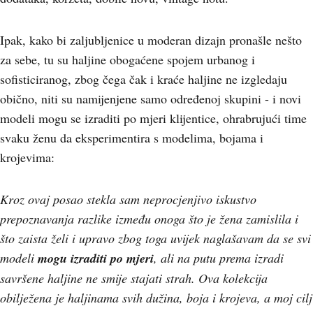
Ipak, kako bi zaljubljenice u moderan dizajn pronašle nešto
za sebe, tu su haljine obogaćene spojem urbanog i
sofisticiranog, zbog čega čak i kraće haljine ne izgledaju
obično, niti su namijenjene samo određenoj skupini - i novi
modeli mogu se izraditi po mjeri klijentice, ohrabrujući time
svaku ženu da eksperimentira s modelima, bojama i
krojevima:
Kroz ovaj posao stekla sam neprocjenjivo iskustvo
prepoznavanja razlike između onoga što je žena zamislila i
što zaista želi i upravo zbog toga uvijek naglašavam da se svi
modeli
mogu izraditi po mjeri
, ali na putu prema izradi
savršene haljine ne smije stajati strah. Ova kolekcija
obilježena je haljinama svih dužina, boja i krojeva, a moj cilj