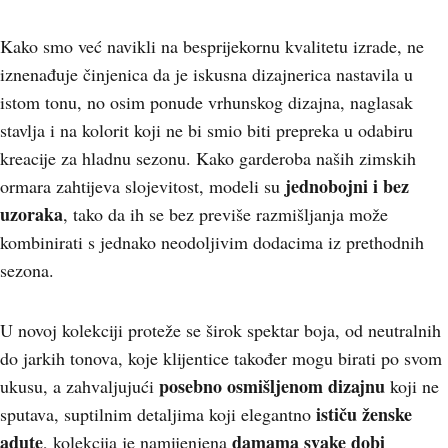
Kako smo već navikli na besprijekornu kvalitetu izrade, ne
iznenađuje činjenica da je iskusna dizajnerica nastavila u
istom tonu, no osim ponude vrhunskog dizajna, naglasak
stavlja i na kolorit koji ne bi smio biti prepreka u odabiru
kreacije za hladnu sezonu. Kako garderoba naših zimskih
jednobojni i bez
ormara zahtijeva slojevitost, modeli su
uzoraka
, tako da ih se bez previše razmišljanja može
kombinirati s jednako neodoljivim dodacima iz prethodnih
sezona.
U novoj kolekciji proteže se širok spektar boja, od neutralnih
do jarkih tonova, koje klijentice također mogu birati po svom
posebno osmišljenom dizajnu
ukusu, a zahvaljujući
koji ne
ističu ženske
sputava, suptilnim detaljima koji elegantno
adute
damama svake dobi
, kolekcija je namijenjena