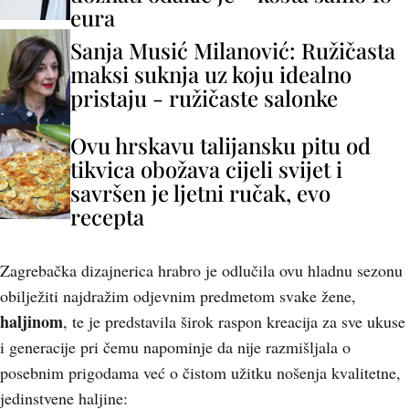
eura
Sanja Musić Milanović: Ružičasta
maksi suknja uz koju idealno
pristaju - ružičaste salonke
Ovu hrskavu talijansku pitu od
tikvica obožava cijeli svijet i
savršen je ljetni ručak, evo
recepta
Zagrebačka dizajnerica hrabro je odlučila ovu hladnu sezonu
obilježiti najdražim odjevnim predmetom svake žene,
haljinom
, te je predstavila širok raspon kreacija za sve ukuse
i generacije pri čemu napominje da nije razmišljala o
posebnim prigodama već o čistom užitku nošenja kvalitetne,
jedinstvene haljine: