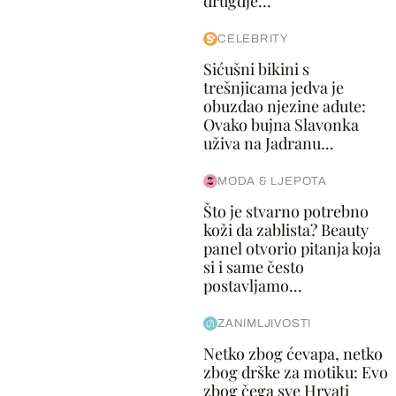
drugdje...
CELEBRITY
Sićušni bikini s
trešnjicama jedva je
obuzdao njezine adute:
Ovako bujna Slavonka
uživa na Jadranu...
MODA & LJEPOTA
Što je stvarno potrebno
koži da zablista? Beauty
panel otvorio pitanja koja
si i same često
postavljamo...
ZANIMLJIVOSTI
Netko zbog ćevapa, netko
zbog drške za motiku: Evo
zbog čega sve Hrvati