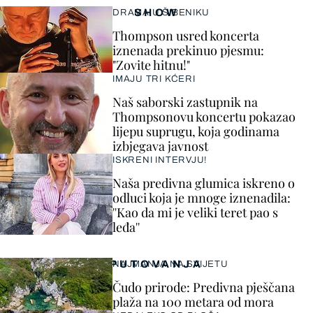
SHOW
DRAMA U ŠIBENIKU
Thompson usred koncerta
iznenada prekinuo pjesmu:
"Zovite hitnu!"
IMAJU TRI KĆERI
Naš saborski zastupnik na
Thompsonovu koncertu pokazao
lijepu suprugu, koja godinama
izbjegava javnost
ISKRENI INTERVJU!
Naša predivna glumica iskreno o
odluci koja je mnoge iznenadila:
''Kao da mi je veliki teret pao s
leđa''
PUTOVANJA
NAJMANJA NA SVIJETU
Čudo prirode: Predivna pješčana
plaža na 100 metara od mora