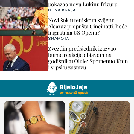
pokazao novu Lukinu frizuru
NEMA KRAJA
Novi šok u teniskom svijetu:
Alcaraz propušta Cincinatti, hoće
li igrati na US Openu?
SRAMOTA
Zvezdin predsjednik izazvao
burne reakcije objavom na
godišnjicu Oluje: Spomenuo Knin
i srpsku zastavu