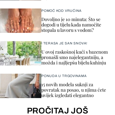
POMOĆ KOD VRUĆINA
Dovoljno je 10 minuta: Što se
dogodi u tijelu kada namočite
stopala u lavoru s vodom?
I TERASA JE SAN SNOVA!
U ovoj raskošnoj kući s bazenom
pronašli smo najelegantniju, a
možda i najljepšu bijelu kuhinju
PONUDA U TRGOVINAMA
15 novih modela suknji za
povratak na posao, u njima ćete
uvijek izgledati elegantno
PROČITAJ JOŠ