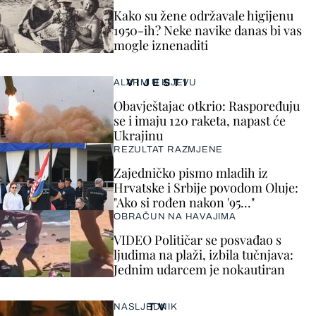
Kako su žene održavale higijenu
1950-ih? Neke navike danas bi vas
mogle iznenaditi
VIJESTI
ALARM U KIJEVU
Obavještajac otkrio: Raspoređuju
se i imaju 120 raketa, napast će
Ukrajinu
REZULTAT RAZMJENE
Zajedničko pismo mladih iz
Hrvatske i Srbije povodom Oluje:
"Ako si rođen nakon '95..."
OBRAČUN NA HAVAJIMA
VIDEO Političar se posvađao s
ljudima na plaži, izbila tučnjava:
Jednim udarcem je nokautiran
TV
NASLJEDNIK