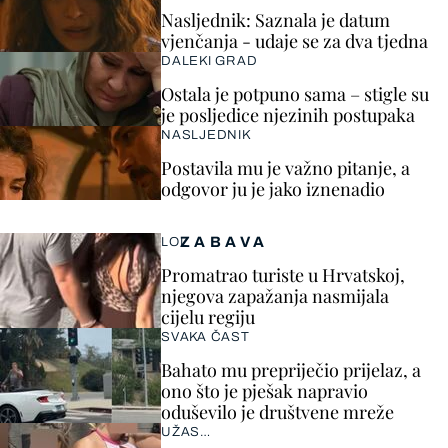
Nasljednik: Saznala je datum
vjenčanja - udaje se za dva tjedna
DALEKI GRAD
Ostala je potpuno sama – stigle su
je posljedice njezinih postupaka
NASLJEDNIK
Postavila mu je važno pitanje, a
odgovor ju je jako iznenadio
ZABAVA
LOL
Promatrao turiste u Hrvatskoj,
njegova zapažanja nasmijala
cijelu regiju
SVAKA ČAST
Bahato mu prepriječio prijelaz, a
ono što je pješak napravio
oduševilo je društvene mreže
UŽAS…