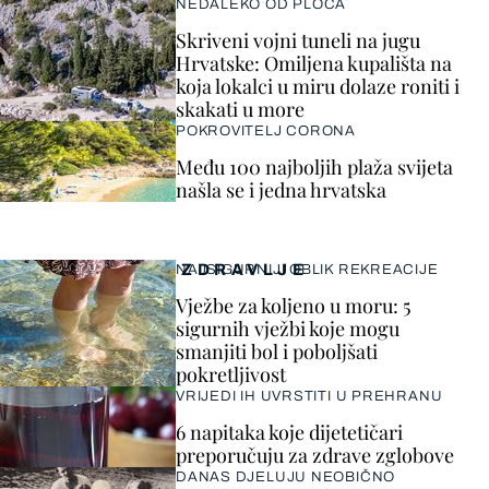
NEDALEKO OD PLOČA
Skriveni vojni tuneli na jugu
Hrvatske: Omiljena kupališta na
koja lokalci u miru dolaze roniti i
skakati u more
POKROVITELJ CORONA
Među 100 najboljih plaža svijeta
našla se i jedna hrvatska
ZDRAVLJE
NAJSIGURNIJI OBLIK REKREACIJE
Vježbe za koljeno u moru: 5
sigurnih vježbi koje mogu
smanjiti bol i poboljšati
pokretljivost
VRIJEDI IH UVRSTITI U PREHRANU
6 napitaka koje dijetetičari
preporučuju za zdrave zglobove
DANAS DJELUJU NEOBIČNO