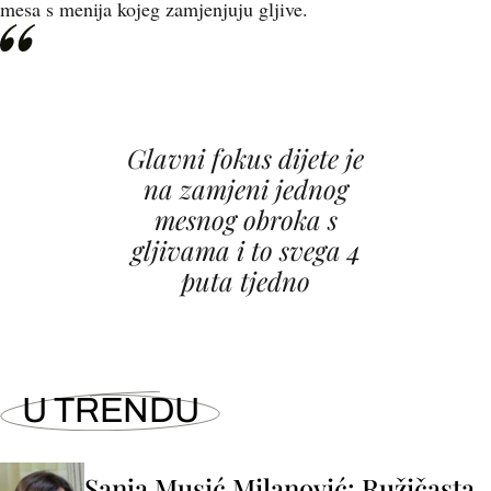
mesa s menija kojeg zamjenjuju gljive.
Glavni fokus dijete je
na zamjeni jednog
mesnog obroka s
gljivama i to svega 4
puta tjedno
U TRENDU
Sanja Musić Milanović: Ružičasta