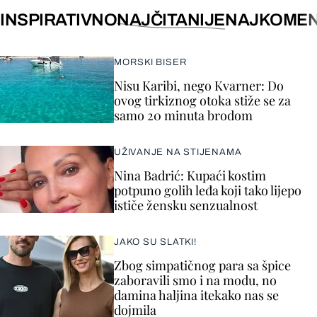
INSPIRATIVNO
NAJČITANIJE
NAJKOMEN
MORSKI BISER
Nisu Karibi, nego Kvarner: Do
ovog tirkiznog otoka stiže se za
samo 20 minuta brodom
UŽIVANJE NA STIJENAMA
Nina Badrić: Kupaći kostim
potpuno golih leđa koji tako lijepo
ističe žensku senzualnost
JAKO SU SLATKI!
Zbog simpatičnog para sa špice
zaboravili smo i na modu, no
damina haljina itekako nas se
dojmila