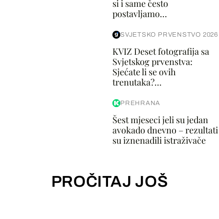
si i same često
postavljamo...
SVJETSKO PRVENSTVO 2026
KVIZ Deset fotografija sa
Svjetskog prvenstva:
Sjećate li se ovih
trenutaka?...
PREHRANA
Šest mjeseci jeli su jedan
avokado dnevno – rezultati
su iznenadili istraživače
PROČITAJ JOŠ