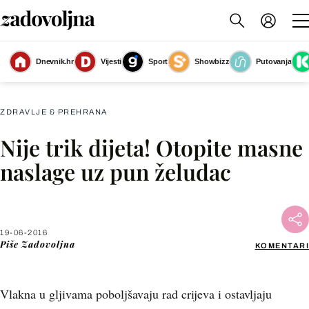
Dnevnik.hr
Vijesti
Sport
Showbizz
Putovanja
Slika nije dostupna
ZDRAVLJE & PREHRANA
Nije trik dijeta! Otopite masne
Facebook
naslage uz pun želudac
X
19-06-2016
WhatsApp
Piše
Zadovoljna
KOMENTARI
Viber
Vlakna u gljivama poboljšavaju rad crijeva i ostavljaju