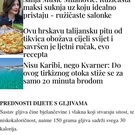
maksi suknja uz koju idealno
pristaju - ružičaste salonke
Ovu hrskavu talijansku pitu od
tikvica obožava cijeli svijet i
savršen je ljetni ručak, evo
recepta
Nisu Karibi, nego Kvarner: Do
ovog tirkiznog otoka stiže se za
samo 20 minuta brodom
PREDNOSTI DIJETE S GLJIVAMA
Sastav gljiva čine bjelančevine i vlakna koji stvaraju sitost, te
niskokaloričnost, naime 150 grama gljiva sadrži svega 30
kalorija.