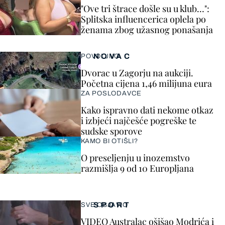
"Ove tri štrace došle su u klub…":
Splitska influencerica oplela po
ženama zbog užasnog ponašanja
NOVAC
POVOLJNO
Dvorac u Zagorju na aukciji.
Početna cijena 1,46 milijuna eura
ZA POSLODAVCE
Kako ispravno dati nekome otkaz
i izbjeći najčešće pogreške te
sudske sporove
KAMO BI OTIŠLI?
O preseljenju u inozemstvo
razmišlja 9 od 10 Europljana
SPORT
SVE OBJAVIO
VIDEO Australac ošišao Modrića i