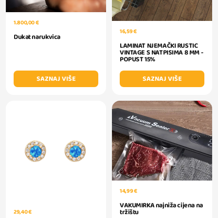
1.800,00 €
16,59 €
Dukat narukvica
LAMINAT NJEMAČKI RUSTIC
VINTAGE S NATPISIMA 8 MM -
POPUST 15%
SAZNAJ VIŠE
SAZNAJ VIŠE
14,99 €
VAKUMIRKA najniža cijena na
tržištu
29,40 €