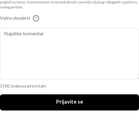
pogled na temu. Vaš komentar može potaknuti zanimljiv dijalog i obogatiti zajednicu
našeg portala.
Važna obavijest
!
1500 znakova preostalo
Prijavite se