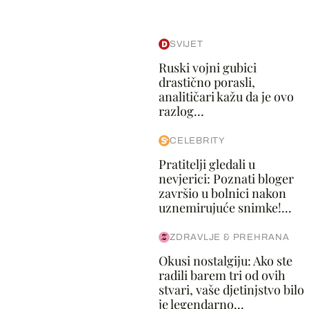
SVIJET
Ruski vojni gubici
drastično porasli,
analitičari kažu da je ovo
razlog...
CELEBRITY
Pratitelji gledali u
nevjerici: Poznati bloger
završio u bolnici nakon
uznemirujuće snimke!...
ZDRAVLJE & PREHRANA
Okusi nostalgiju: Ako ste
radili barem tri od ovih
stvari, vaše djetinjstvo bilo
je legendarno...