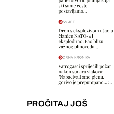
panel otvorio pitanja koja
si i same često
postavljamo...
SVIJET
Dron s eksplozivom ušao u
članicu NATO-a i
eksplodirao: Pao blizu
važnog plinovoda...
CRNA KRONIKA
Vatrogasci spriječili požar
nakon sudara vlakova:
"Nabacivali smo pjenu,
gorivo je prepumpano..."...
PROČITAJ JOŠ