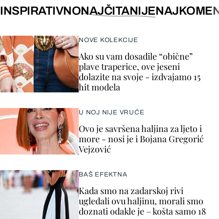
INSPIRATIVNO
NAJČITANIJE
NAJKOMEN
NOVE KOLEKCIJE
Ako su vam dosadile “obične”
plave traperice, ove jeseni
dolazite na svoje - izdvajamo 15
hit modela
U NOJ NIJE VRUĆE
Ovo je savršena haljina za ljeto i
more - nosi je i Bojana Gregorić
Vejzović
BAŠ EFEKTNA
Kada smo na zadarskoj rivi
ugledali ovu haljinu, morali smo
doznati odakle je – košta samo 18