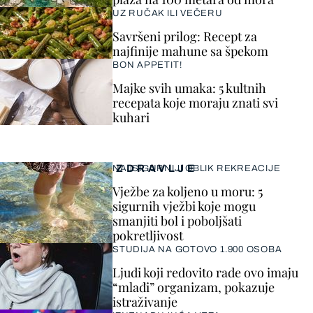
UZ RUČAK ILI VEČERU
Savršeni prilog: Recept za
najfinije mahune sa špekom
BON APPETIT!
Majke svih umaka: 5 kultnih
recepata koje moraju znati svi
kuhari
ZDRAVLJE
NAJSIGURNIJI OBLIK REKREACIJE
Vježbe za koljeno u moru: 5
sigurnih vježbi koje mogu
smanjiti bol i poboljšati
pokretljivost
STUDIJA NA GOTOVO 1.900 OSOBA
Ljudi koji redovito rade ovo imaju
“mlađi” organizam, pokazuje
istraživanje