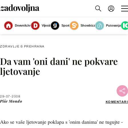
Dnevnik.hr
Vijesti
Sport
Showbizz
Putovanja
Slika nije dostupna
ZDRAVLJE & PREHRANA
Da vam 'oni dani' ne pokvare
Facebook
ljetovanje
X
29-07-2008
WhatsApp
Piše
Mondo
KOMENTARI
Viber
Ako se vaše ljetovanje poklapa s 'onim danima' ne tugujte -