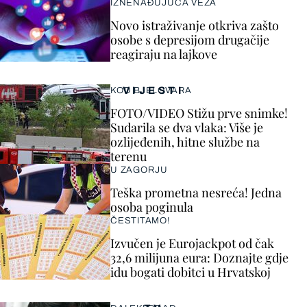
IZNENAĐUJUĆA VEZA
Novo istraživanje otkriva zašto
osobe s depresijom drugačije
reagiraju na lajkove
VIJESTI
KOD BJELOVARA
FOTO/VIDEO Stižu prve snimke!
Sudarila se dva vlaka: Više je
ozlijeđenih, hitne službe na
terenu
U ZAGORJU
Teška prometna nesreća! Jedna
osoba poginula
ČESTITAMO!
Izvučen je Eurojackpot od čak
32,6 milijuna eura: Doznajte gdje
idu bogati dobitci u Hrvatskoj