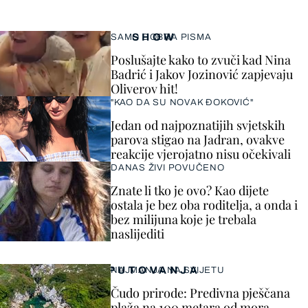
SHOW
SAMO DOBRA PISMA
Poslušajte kako to zvuči kad Nina
Badrić i Jakov Jozinović zapjevaju
Oliverov hit!
"KAO DA SU NOVAK ĐOKOVIĆ"
Jedan od najpoznatijih svjetskih
parova stigao na Jadran, ovakve
reakcije vjerojatno nisu očekivali
DANAS ŽIVI POVUČENO
Znate li tko je ovo? Kao dijete
ostala je bez oba roditelja, a onda i
bez milijuna koje je trebala
naslijediti
PUTOVANJA
NAJMANJA NA SVIJETU
Čudo prirode: Predivna pješčana
plaža na 100 metara od mora