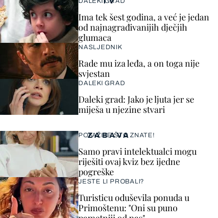
TV
DALEKI GRAD
Ima tek šest godina, a već je jedan
od najnagrađivanijih dječjih
glumaca
NASLJEDNIK
Rade mu iza leđa, a on toga nije
svjestan
DALEKI GRAD
Daleki grad: Jako je ljuta jer se
miješa u njezine stvari
ZABAVA
POKAŽITE ŠTO ZNATE!
Samo pravi intelektualci mogu
riješiti ovaj kviz bez ijedne
pogreške
JESTE LI PROBALI?
Turisticu oduševila ponuda u
Primoštenu: "Oni su puno