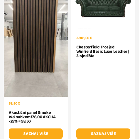
2.901,00 €
Chesterfield Trosjed
Winfield Basic Luxe Leather |
3-sjedišta
58,50 €
Akustični panel Smoke
Walnut kom/78,00 AKCIJA
-25% = 58,50
SAZNAJ VIŠE
SAZNAJ VIŠE