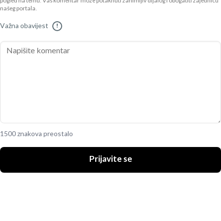
pogled na temu. Vaš komentar može potaknuti zanimljiv dijalog i obogatiti zajednicu
našeg portala.
Važna obavijest
!
1500 znakova preostalo
Prijavite se