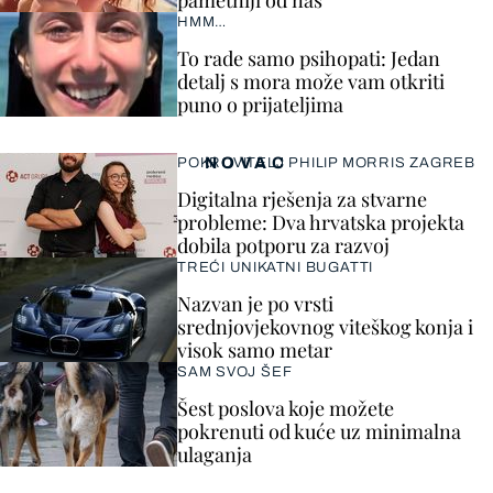
pametniji od nas"
HMM…
To rade samo psihopati: Jedan
detalj s mora može vam otkriti
puno o prijateljima
NOVAC
POKROVITELJ PHILIP MORRIS ZAGREB
Digitalna rješenja za stvarne
probleme: Dva hrvatska projekta
dobila potporu za razvoj
TREĆI UNIKATNI BUGATTI
Nazvan je po vrsti
srednjovjekovnog viteškog konja i
visok samo metar
SAM SVOJ ŠEF
Šest poslova koje možete
pokrenuti od kuće uz minimalna
ulaganja