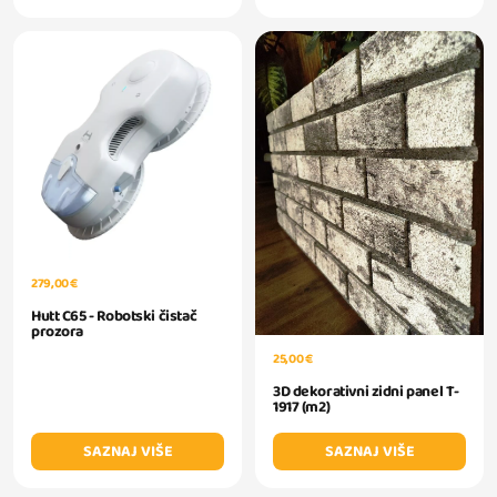
279,00 €
Hutt C65 - Robotski čistač
prozora
25,00 €
3D dekorativni zidni panel T-
1917 (m2)
SAZNAJ VIŠE
SAZNAJ VIŠE