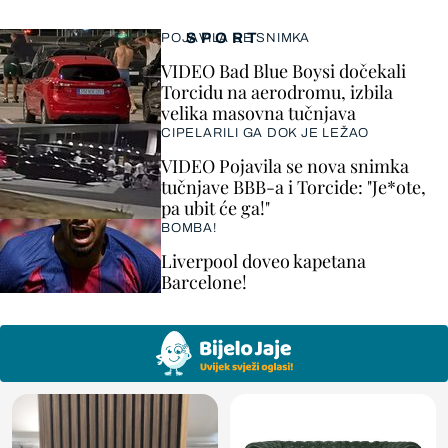
SPORT
POJAVILA SE SNIMKA
VIDEO Bad Blue Boysi dočekali
Torcidu na aerodromu, izbila
velika masovna tučnjava
CIPELARILI GA DOK JE LEŽAO
VIDEO Pojavila se nova snimka
tučnjave BBB-a i Torcide: "Je*ote,
pa ubit će ga!"
BOMBA!
Liverpool doveo kapetana
Barcelone!