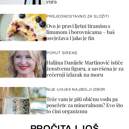
eura
PREJEDNOSTAVNO ZA SLOŽITI
Ovo je pravi ljetni tiramisu s
limunom i borovnicama – baš
osvježava i jako je fin
POPUT SIRENE
Haljina Danijele Martinović ističe
ženstvenu figuru, a savršena je za
večernji izlazak na moru
NIJE UVIJEK NAJBOLJI IZBOR
Teže vam je piti običnu vodu pa
posežete za mineralnom? Evo što
to čini organizmu
PROČITAJ JOŠ