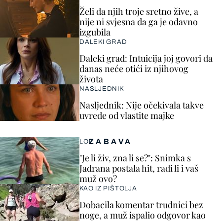
Želi da njih troje sretno žive, a
nije ni svjesna da ga je odavno
izgubila
DALEKI GRAD
Daleki grad: Intuicija joj govori da
danas neće otići iz njihovog
života
NASLJEDNIK
Nasljednik: Nije očekivala takve
uvrede od vlastite majke
ZABAVA
LOL
"Je li živ, zna li se?": Snimka s
Jadrana postala hit, radi li i vaš
muž ovo?
KAO IZ PIŠTOLJA
Dobacila komentar trudnici bez
noge, a muž ispalio odgovor kao