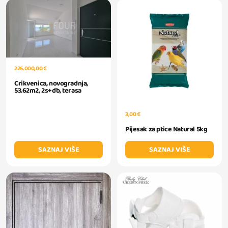
225.000,00 €
Crikvenica, novogradnja,
53.62m2, 2s+db, terasa
3,00 €
Pijesak za ptice Natural 5kg
SAZNAJ VIŠE
SAZNAJ VIŠE