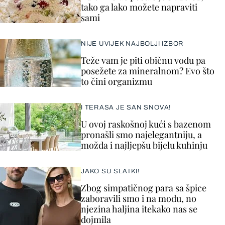
tako ga lako možete napraviti
sami
NIJE UVIJEK NAJBOLJI IZBOR
Teže vam je piti običnu vodu pa
posežete za mineralnom? Evo što
to čini organizmu
I TERASA JE SAN SNOVA!
U ovoj raskošnoj kući s bazenom
pronašli smo najelegantniju, a
možda i najljepšu bijelu kuhinju
JAKO SU SLATKI!
Zbog simpatičnog para sa špice
zaboravili smo i na modu, no
njezina haljina itekako nas se
dojmila