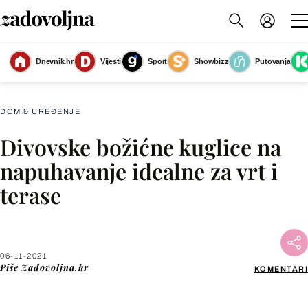
Dnevnik.hr
Vijesti
Sport
Showbizz
Putovanja
Slika nije dostupna
DOM & UREĐENJE
Divovske božićne kuglice na
Facebook
napuhavanje idealne za vrt i
terase
X
WhatsApp
06-11-2021
Piše
Zadovoljna.hr
KOMENTARI
Viber