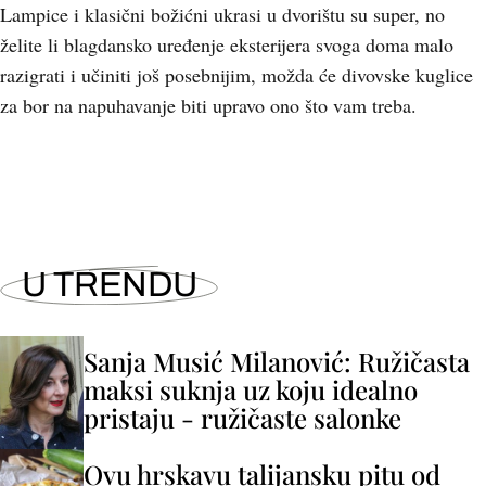
Lampice i klasični božićni ukrasi u dvorištu su super, no
želite li blagdansko uređenje eksterijera svoga doma malo
razigrati i učiniti još posebnijim, možda će divovske kuglice
za bor na napuhavanje biti upravo ono što vam treba.
U TRENDU
Sanja Musić Milanović: Ružičasta
maksi suknja uz koju idealno
pristaju - ružičaste salonke
Ovu hrskavu talijansku pitu od