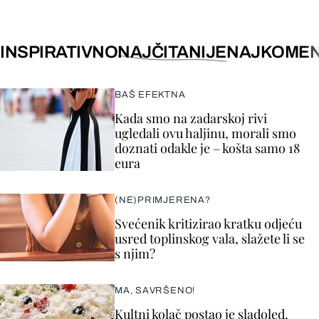
INSPIRATIVNO
NAJČITANIJE
NAJKOMEN
BAŠ EFEKTNA
Kada smo na zadarskoj rivi
ugledali ovu haljinu, morali smo
doznati odakle je – košta samo 18
eura
(NE)PRIMJERENA?
Svećenik kritizirao kratku odjeću
usred toplinskog vala, slažete li se
s njim?
MA, SAVRŠENO!
Kultni kolač postao je sladoled,