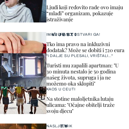
Ljudi koji redovito rade ovo imaju
“mlađi” organizam, pokazuje
istraživanje
VIJESTI
IMAŠ PRAVO, OSTVARI GA!
Tko ima pravo na inkluzivni
dodatak? Može se dobiti i 720 eura
"I DALJE SU PLESALI, VRIŠTALI..."
Turisti mu zapalili apartman: "U
30 minuta nestalo je 50 godina
našeg života, supruga i ja ne
možemo oka sklopiti"
KAOS U CEUTI
Na stotine maloljetnika lutaju
ulicama: "Očajne obitelji traže
svoju djecu"
TV
NASLJEDNIK