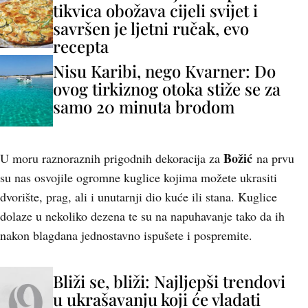
tikvica obožava cijeli svijet i
savršen je ljetni ručak, evo
recepta
Nisu Karibi, nego Kvarner: Do
ovog tirkiznog otoka stiže se za
samo 20 minuta brodom
Božić
U moru raznoraznih prigodnih dekoracija za
na prvu
su nas osvojile ogromne kuglice kojima možete ukrasiti
dvorište, prag, ali i unutarnji dio kuće ili stana. Kuglice
dolaze u nekoliko dezena te su na napuhavanje tako da ih
nakon blagdana jednostavno ispušete i pospremite.
Bliži se, bliži: Najljepši trendovi
u ukrašavanju koji će vladati