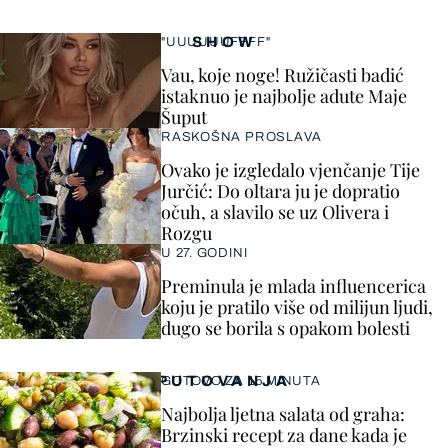
SHOW
"UUUUUUFFFF"
Vau, koje noge! Ružičasti badić
istaknuo je najbolje adute Maje
Šuput
RASKOŠNA PROSLAVA
Ovako je izgledalo vjenčanje Tije
Jurčić: Do oltara ju je dopratio
očuh, a slavilo se uz Olivera i
Rozgu
U 27. GODINI
Preminula je mlada influencerica
koju je pratilo više od milijun ljudi,
dugo se borila s opakom bolesti
PUTOVANJA
GOTOVO ZA 15 MINUTA
Najbolja ljetna salata od graha:
Brzinski recept za dane kada je