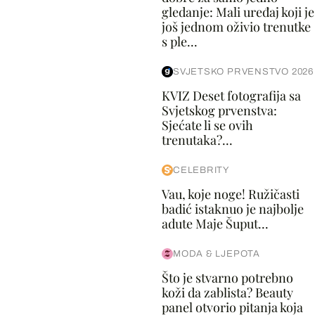
gledanje: Mali uređaj koji je
još jednom oživio trenutke
s ple...
SVJETSKO PRVENSTVO 2026
KVIZ Deset fotografija sa
Svjetskog prvenstva:
Sjećate li se ovih
trenutaka?...
CELEBRITY
Vau, koje noge! Ružičasti
badić istaknuo je najbolje
adute Maje Šuput...
MODA & LJEPOTA
Što je stvarno potrebno
koži da zablista? Beauty
panel otvorio pitanja koja