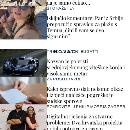
da je samo čekao…
ŠTO KAŽETE?
Isključio komentare: Par iz Srbije
preporučio spravicu za plažu s
Temua, čini li vam se ovo
sigurnim?
NOVAC
TREĆI UNIKATNI BUGATTI
Nazvan je po vrsti
srednjovjekovnog viteškog konja i
visok samo metar
ZA POSLODAVCE
Kako ispravno dati nekome otkaz
i izbjeći najčešće pogreške te
sudske sporove
POKROVITELJ PHILIP MORRIS ZAGREB
Digitalna rješenja za stvarne
probleme: Dva hrvatska projekta
dobila potporu za razvoj