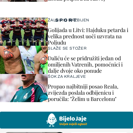
SPORT
ŽALGIRIS RAZBIJEN
Golijada u Litvi: Hajduku petarda i
velika prednost uoči uzvrata na
Poljudu
SLAŽE SE STOŽER
Daliću će se pridružiti jedan od
omiljenih Vatrenih, pomoćnici i
dalje dvoje oko ponude
ŠOK ZA KRALJEVE
Propao najbitniji posao Reala,
zvijezda poslala odbijenicu i
poručila: "Želim u Barcelonu"