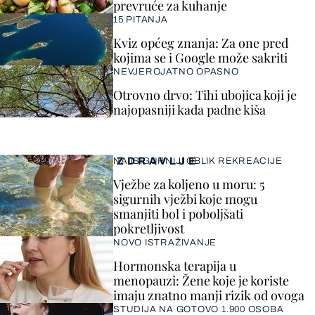
prevruće za kuhanje
15 PITANJA
Kviz općeg znanja: Za one pred
kojima se i Google može sakriti
NEVJEROJATNO OPASNO
Otrovno drvo: Tihi ubojica koji je
najopasniji kada padne kiša
ZDRAVLJE
NAJSIGURNIJI OBLIK REKREACIJE
Vježbe za koljeno u moru: 5
sigurnih vježbi koje mogu
smanjiti bol i poboljšati
pokretljivost
NOVO ISTRAŽIVANJE
Hormonska terapija u
menopauzi: Žene koje je koriste
imaju znatno manji rizik od ovoga
STUDIJA NA GOTOVO 1.900 OSOBA