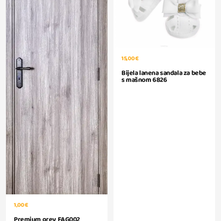
15,00 €
Bijela lanena sandala za bebe
s mašnom 6826
1,00 €
Premium grey FAG002