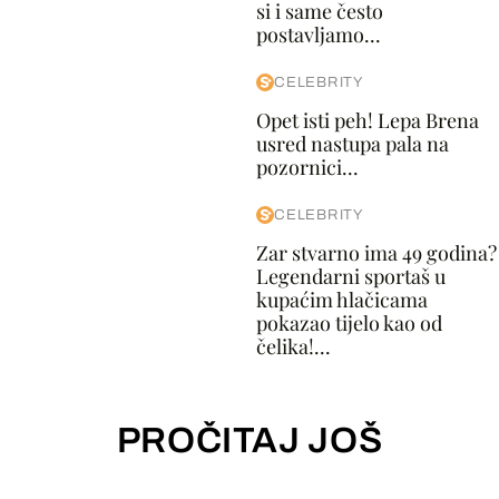
si i same često
postavljamo...
CELEBRITY
Opet isti peh! Lepa Brena
usred nastupa pala na
pozornici...
CELEBRITY
Zar stvarno ima 49 godina?
Legendarni sportaš u
kupaćim hlačicama
pokazao tijelo kao od
čelika!...
PROČITAJ JOŠ