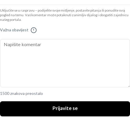
Uključite se u raspravu – podijelite svoje mišljenje, postavite pitanja ili ponudite svoj
pogled na temu. Vaš komentar može potaknuti zanimljiv dijalog i obogatiti zajednicu
našeg portala.
Važna obavijest
!
1500 znakova preostalo
Prijavite se