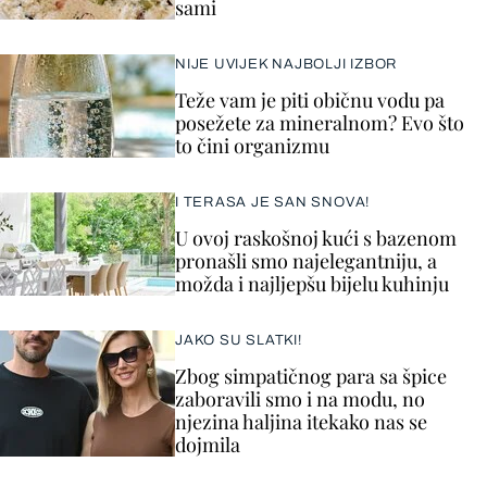
sami
NIJE UVIJEK NAJBOLJI IZBOR
Teže vam je piti običnu vodu pa
posežete za mineralnom? Evo što
to čini organizmu
I TERASA JE SAN SNOVA!
U ovoj raskošnoj kući s bazenom
pronašli smo najelegantniju, a
možda i najljepšu bijelu kuhinju
JAKO SU SLATKI!
Zbog simpatičnog para sa špice
zaboravili smo i na modu, no
njezina haljina itekako nas se
dojmila