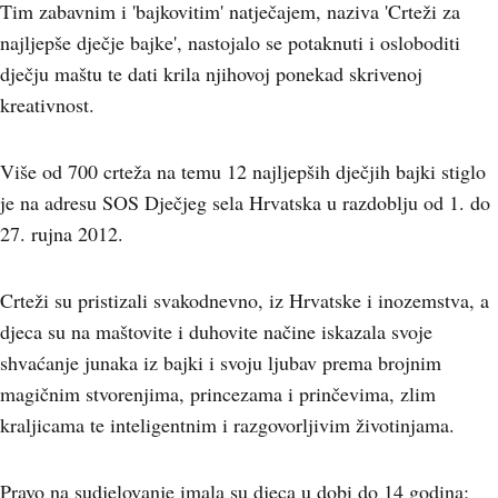
Tim zabavnim i 'bajkovitim' natječajem, naziva 'Crteži za
najljepše dječje bajke', nastojalo se potaknuti i osloboditi
dječju maštu te dati krila njihovoj ponekad skrivenoj
kreativnost.
Više od 700 crteža na temu 12 najljepših dječjih bajki stiglo
je na adresu SOS Dječjeg sela Hrvatska u razdoblju od 1. do
27. rujna 2012.
Crteži su pristizali svakodnevno, iz Hrvatske i inozemstva, a
djeca su na maštovite i duhovite načine iskazala svoje
shvaćanje junaka iz bajki i svoju ljubav prema brojnim
magičnim stvorenjima, princezama i prinčevima, zlim
kraljicama te inteligentnim i razgovorljivim životinjama.
Pravo na sudjelovanje imala su djeca u dobi do 14 godina;