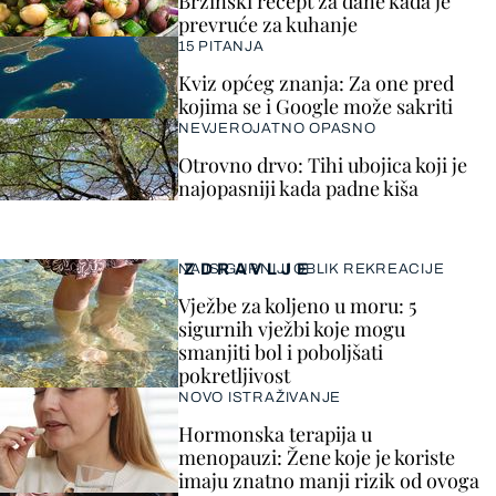
Brzinski recept za dane kada je
prevruće za kuhanje
15 PITANJA
Kviz općeg znanja: Za one pred
kojima se i Google može sakriti
NEVJEROJATNO OPASNO
Otrovno drvo: Tihi ubojica koji je
najopasniji kada padne kiša
ZDRAVLJE
NAJSIGURNIJI OBLIK REKREACIJE
Vježbe za koljeno u moru: 5
sigurnih vježbi koje mogu
smanjiti bol i poboljšati
pokretljivost
NOVO ISTRAŽIVANJE
Hormonska terapija u
menopauzi: Žene koje je koriste
imaju znatno manji rizik od ovoga