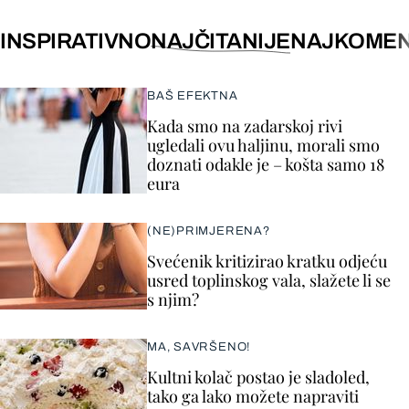
INSPIRATIVNO
NAJČITANIJE
NAJKOMEN
BAŠ EFEKTNA
Kada smo na zadarskoj rivi
ugledali ovu haljinu, morali smo
doznati odakle je – košta samo 18
eura
(NE)PRIMJERENA?
Svećenik kritizirao kratku odjeću
usred toplinskog vala, slažete li se
s njim?
MA, SAVRŠENO!
Kultni kolač postao je sladoled,
tako ga lako možete napraviti