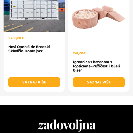
5.700,00 €
Novi Open Side Brodski
Skladišni Kontejner
242,00 €
Igraonica s bazenom s
lopticama - ružičasti i bijeli
biser
SAZNAJ VIŠE
SAZNAJ VIŠE