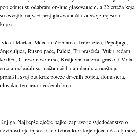
pobjednici su odabrani on-line glasovanjem, a 32 crteža koja
su osvojila najveći broj glasova našla su svoje mjesto u
knjizi.
Ivica i Marica, Mačak u čizmama, Trnoružica, Pepeljuga,
Snjeguljica, Ružno pače, Palčić, Tri praščića, Vuk i sedam
kozlića, Carevo novo ruho, Kraljevna na zrnu graška i Mala
sirena razbudili su maštu naših najmlađih, a mašta je
pronašla svoj put kroz poteze drvenih bojica, flomastera,
olovaka, tempera i vodenih boja.
Knjiga 'Najljepše dječje bajke' zapravo je svjedočanstvo o
nevinosti djetinjstva i motivima kroz koje djeca uče o ljubavi,