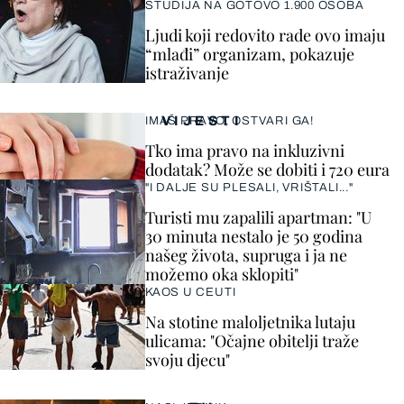
STUDIJA NA GOTOVO 1.900 OSOBA
Ljudi koji redovito rade ovo imaju
“mlađi” organizam, pokazuje
istraživanje
VIJESTI
IMAŠ PRAVO, OSTVARI GA!
Tko ima pravo na inkluzivni
dodatak? Može se dobiti i 720 eura
"I DALJE SU PLESALI, VRIŠTALI..."
Turisti mu zapalili apartman: "U
30 minuta nestalo je 50 godina
našeg života, supruga i ja ne
možemo oka sklopiti"
KAOS U CEUTI
Na stotine maloljetnika lutaju
ulicama: "Očajne obitelji traže
svoju djecu"