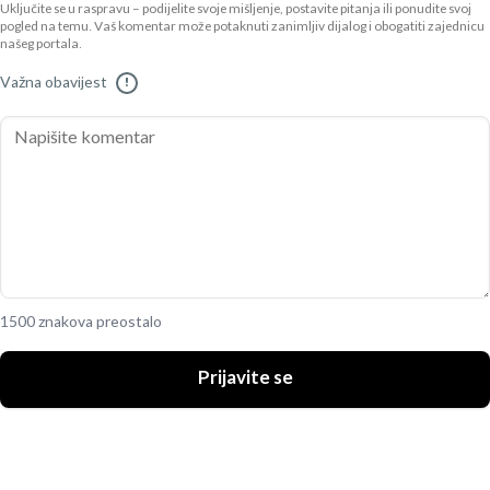
Uključite se u raspravu – podijelite svoje mišljenje, postavite pitanja ili ponudite svoj
pogled na temu. Vaš komentar može potaknuti zanimljiv dijalog i obogatiti zajednicu
našeg portala.
Važna obavijest
!
1500 znakova preostalo
Prijavite se