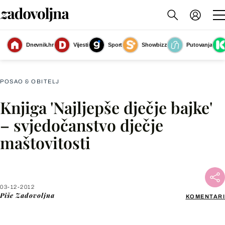
Dnevnik.hr
Vijesti
Sport
Showbizz
Putovanja
Slika nije dostupna
POSAO & OBITELJ
Knjiga 'Najljepše dječje bajke'
Facebook
– svjedočanstvo dječje
maštovitosti
X
WhatsApp
03-12-2012
Piše
Zadovoljna
KOMENTARI
Viber