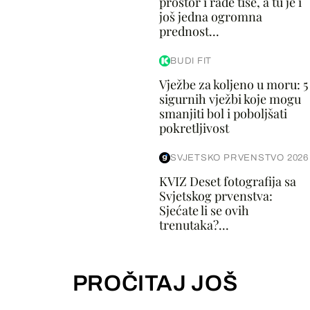
prostor i rade tiše, a tu je i
još jedna ogromna
prednost...
BUDI FIT
Vježbe za koljeno u moru: 5
sigurnih vježbi koje mogu
smanjiti bol i poboljšati
pokretljivost
SVJETSKO PRVENSTVO 2026
KVIZ Deset fotografija sa
Svjetskog prvenstva:
Sjećate li se ovih
trenutaka?...
PROČITAJ JOŠ