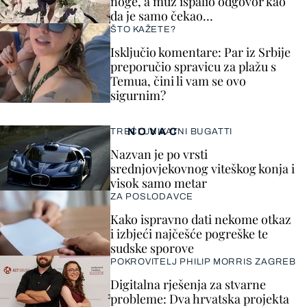
noge, a muž ispalio odgovor kao
da je samo čekao…
ŠTO KAŽETE?
Isključio komentare: Par iz Srbije
preporučio spravicu za plažu s
Temua, čini li vam se ovo
sigurnim?
NOVAC
TREĆI UNIKATNI BUGATTI
Nazvan je po vrsti
srednjovjekovnog viteškog konja i
visok samo metar
ZA POSLODAVCE
Kako ispravno dati nekome otkaz
i izbjeći najčešće pogreške te
sudske sporove
POKROVITELJ PHILIP MORRIS ZAGREB
Digitalna rješenja za stvarne
probleme: Dva hrvatska projekta