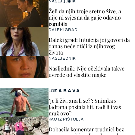
TV
NASLJEDNIK
Želi da njih troje sretno žive, a
nije ni svjesna da ga je odavno
izgubila
DALEKI GRAD
Daleki grad: Intuicija joj govori da
danas neće otići iz njihovog
života
NASLJEDNIK
Nasljednik: Nije očekivala takve
uvrede od vlastite majke
ZABAVA
LOL
"Je li živ, zna li se?": Snimka s
Jadrana postala hit, radi li i vaš
muž ovo?
KAO IZ PIŠTOLJA
Dobacila komentar trudnici bez