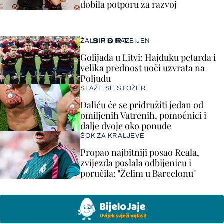
dobila potporu za razvoj
SPORT
ŽALGIRIS RAZBIJEN
Golijada u Litvi: Hajduku petarda i
velika prednost uoči uzvrata na
Poljudu
SLAŽE SE STOŽER
Daliću će se pridružiti jedan od
omiljenih Vatrenih, pomoćnici i
dalje dvoje oko ponude
ŠOK ZA KRALJEVE
Propao najbitniji posao Reala,
zvijezda poslala odbijenicu i
poručila: "Želim u Barcelonu"