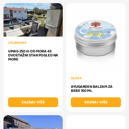
273.000,00 €
UMAG 250 m OD MORA 4S
DVOETAŽNI STAN POGLED NA
MORE
26,90 €
AYUGARDEN BALZAM ZA
BEBE 150 ML
SAZNAJ VIŠE
SAZNAJ VIŠE