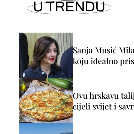
U TRENDU
Sanja Musić Mila
koju idealno pris
Ovu hrskavu tali
cijeli svijet i sa