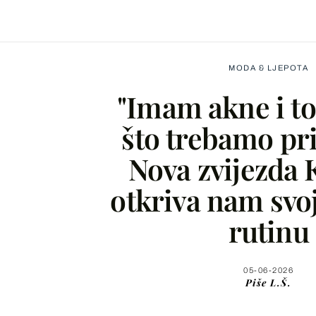
MODA & LJEPOTA
"Imam akne i to
što trebamo pri
Nova zvijezda
Facebook
otkriva nam svo
X
rutinu
WhatsApp
05-06-2026
Piše
L.Š.
Viber