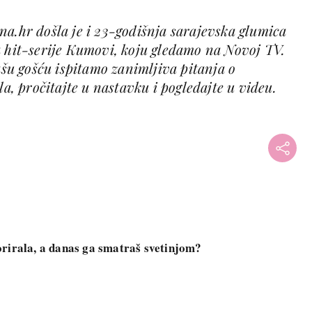
na.hr došla je i 23-godišnja sarajevska glumica
a hit-serije Kumovi, koju gledamo na Novoj TV.
našu gošću ispitamo zanimljiva pitanja o
la, pročitajte u nastavku i pogledajte u videu.
rirala, a danas ga smatraš svetinjom?