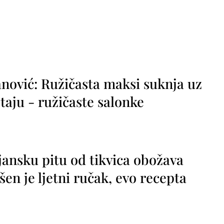
nović: Ružičasta maksi suknja uz
taju - ružičaste salonke
jansku pitu od tikvica obožava
vršen je ljetni ručak, evo recepta