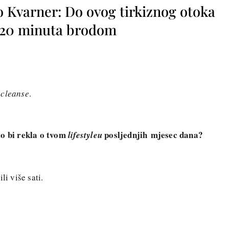
o Kvarner: Do ovog tirkiznog otoka
o 20 minuta brodom
 cleanse
.
to bi rekla o tvom
posljednjih mjesec dana?
lifestyleu
li više sati.