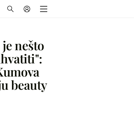
 je nešto
hvatiti":
 Kumova
ju beauty