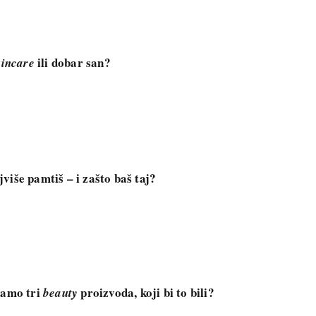
ili dobar san?
kincare
više pamtiš – i zašto baš taj?
samo tri
proizvoda, koji bi to bili?
beauty