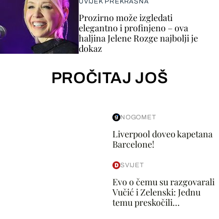
UVIJEK PREKRASNA
Prozirno može izgledati
elegantno i profinjeno – ova
haljina Jelene Rozge najbolji je
dokaz
PROČITAJ JOŠ
NOGOMET
Liverpool doveo kapetana
Barcelone!
SVIJET
Evo o čemu su razgovarali
Vučić i Zelenski: Jednu
temu preskočili...