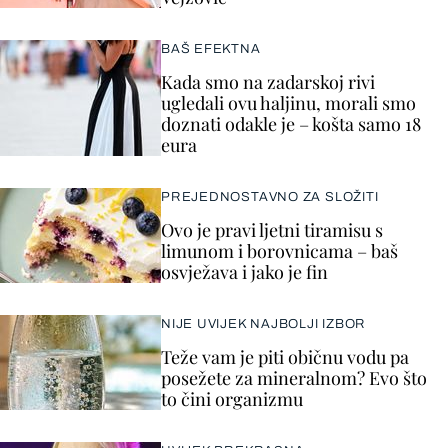
BAŠ EFEKTNA
Kada smo na zadarskoj rivi
ugledali ovu haljinu, morali smo
doznati odakle je – košta samo 18
eura
PREJEDNOSTAVNO ZA SLOŽITI
Ovo je pravi ljetni tiramisu s
limunom i borovnicama – baš
osvježava i jako je fin
NIJE UVIJEK NAJBOLJI IZBOR
Teže vam je piti običnu vodu pa
posežete za mineralnom? Evo što
to čini organizmu