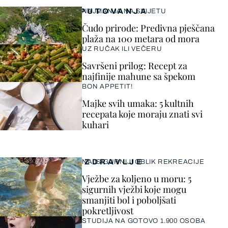
PUTOVANJA
NAJMANJA NA SVIJETU
Čudo prirode: Predivna pješčana
plaža na 100 metara od mora
UZ RUČAK ILI VEČERU
Savršeni prilog: Recept za
najfinije mahune sa špekom
BON APPETIT!
Majke svih umaka: 5 kultnih
recepata koje moraju znati svi
kuhari
ZDRAVLJE
NAJSIGURNIJI OBLIK REKREACIJE
Vježbe za koljeno u moru: 5
sigurnih vježbi koje mogu
smanjiti bol i poboljšati
pokretljivost
STUDIJA NA GOTOVO 1.900 OSOBA