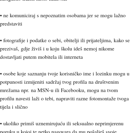
• ne komuniciraj s nepoznatim osobama jer se mogu lažno
predstaviti
• fotografije i podatke o sebi, obitelji ili prijateljima, kako se
prezivaš, gdje živiš i u koju školu ideš nemoj nikome
dostavljati putem mobitela ili interneta
• osobe koje saznanju tvoje korisničko ime i lozinku mogu u
potpunosti izmijeniti sadržaj tvog profila na društvenim
mrežama npr. na MSN-u ili Facebooku, mogu na tvom
profilu navesti laži o tebi, napraviti razne fotomontaže tvoga
tijela i slično
• ukoliko primiš uznemirujuću ili seksualno neprimjerenu
poruku u kojoj te netko nagovara da mu pošalješ svoje