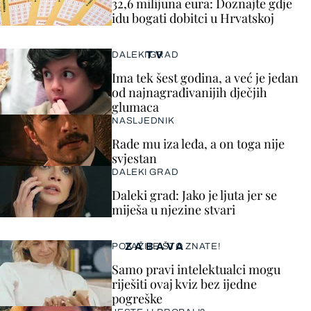
32,6 milijuna eura: Doznajte gdje
idu bogati dobitci u Hrvatskoj
TV
DALEKI GRAD
Ima tek šest godina, a već je jedan
od najnagrađivanijih dječjih
glumaca
NASLJEDNIK
Rade mu iza leđa, a on toga nije
svjestan
DALEKI GRAD
Daleki grad: Jako je ljuta jer se
miješa u njezine stvari
ZABAVA
POKAŽITE ŠTO ZNATE!
Samo pravi intelektualci mogu
riješiti ovaj kviz bez ijedne
pogreške