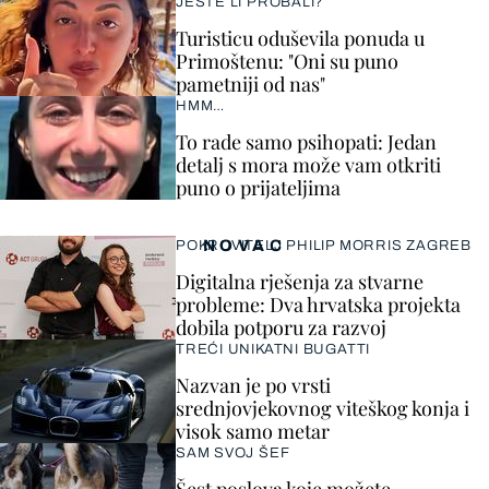
JESTE LI PROBALI?
Turisticu oduševila ponuda u
Primoštenu: "Oni su puno
pametniji od nas"
HMM…
To rade samo psihopati: Jedan
detalj s mora može vam otkriti
puno o prijateljima
NOVAC
POKROVITELJ PHILIP MORRIS ZAGREB
Digitalna rješenja za stvarne
probleme: Dva hrvatska projekta
dobila potporu za razvoj
TREĆI UNIKATNI BUGATTI
Nazvan je po vrsti
srednjovjekovnog viteškog konja i
visok samo metar
SAM SVOJ ŠEF