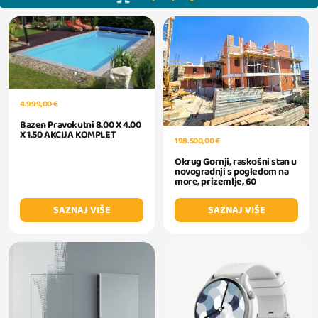
4.999,00 €
Bazen Pravokutni 8.00 X 4.00
X 1.50 AKCIJA KOMPLET
198.500,00 €
Okrug Gornji, raskošni stan u
novogradnji s pogledom na
more, prizemlje, 60
SAZNAJ VIŠE
SAZNAJ VIŠE