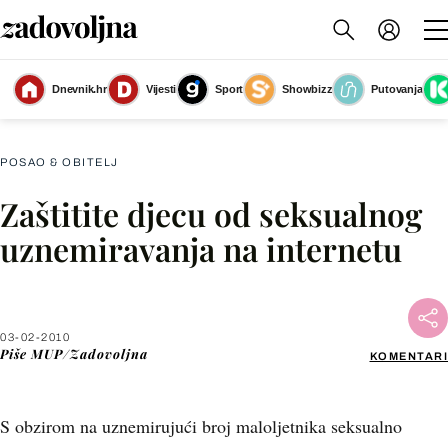
Dnevnik.hr
Vijesti
Sport
Showbizz
Putovanja
Slika nije dostupna
POSAO & OBITELJ
Zaštitite djecu od seksualnog
Facebook
uznemiravanja na internetu
X
03-02-2010
WhatsApp
Piše
MUP/Zadovoljna
KOMENTARI
Viber
S obzirom na uznemirujući broj maloljetnika seksualno