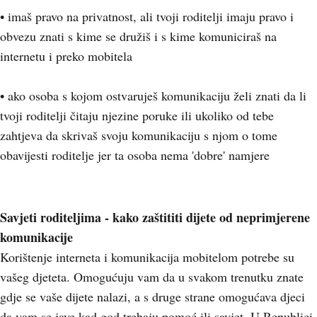
• imaš pravo na privatnost, ali tvoji roditelji imaju pravo i
obvezu znati s kime se družiš i s kime komuniciraš na
internetu i preko mobitela
• ako osoba s kojom ostvaruješ komunikaciju želi znati da li
tvoji roditelji čitaju njezine poruke ili ukoliko od tebe
zahtjeva da skrivaš svoju komunikaciju s njom o tome
obavijesti roditelje jer ta osoba nema 'dobre' namjere
Savjeti roditeljima - kako zaštititi dijete od neprimjerene
komunikacije
Korištenje interneta i komunikacija mobitelom potrebe su
vašeg djeteta. Omogućuju vam da u svakom trenutku znate
gdje se vaše dijete nalazi, a s druge strane omogućava djeci
da vam se jave kad god trebaju pomoć ili savjet. U Republici