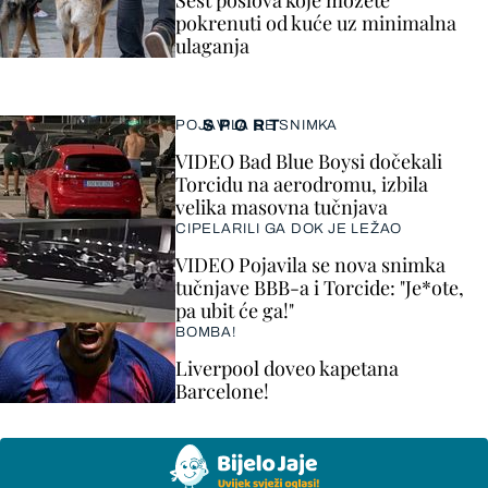
Šest poslova koje možete
pokrenuti od kuće uz minimalna
ulaganja
SPORT
POJAVILA SE SNIMKA
VIDEO Bad Blue Boysi dočekali
Torcidu na aerodromu, izbila
velika masovna tučnjava
CIPELARILI GA DOK JE LEŽAO
VIDEO Pojavila se nova snimka
tučnjave BBB-a i Torcide: "Je*ote,
pa ubit će ga!"
BOMBA!
Liverpool doveo kapetana
Barcelone!