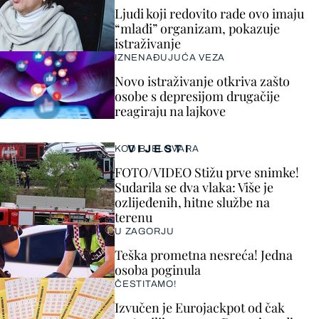
Ljudi koji redovito rade ovo imaju
“mlađi” organizam, pokazuje
istraživanje
IZNENAĐUJUĆA VEZA
Novo istraživanje otkriva zašto
osobe s depresijom drugačije
reagiraju na lajkove
VIJESTI
KOD BJELOVARA
FOTO/VIDEO Stižu prve snimke!
Sudarila se dva vlaka: Više je
ozlijeđenih, hitne službe na
terenu
U ZAGORJU
Teška prometna nesreća! Jedna
osoba poginula
ČESTITAMO!
Izvučen je Eurojackpot od čak