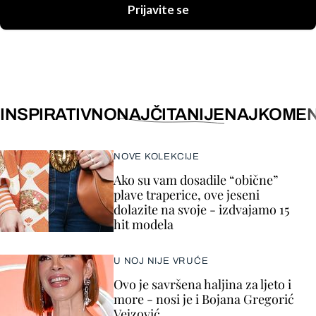
Prijavite se
INSPIRATIVNO
NAJČITANIJE
NAJKOMEN
NOVE KOLEKCIJE
Ako su vam dosadile “obične”
plave traperice, ove jeseni
dolazite na svoje - izdvajamo 15
hit modela
U NOJ NIJE VRUĆE
Ovo je savršena haljina za ljeto i
more - nosi je i Bojana Gregorić
Vejzović