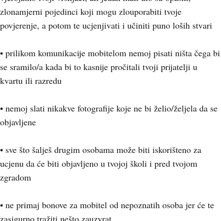
zlonamjerni pojedinci koji mogu zlouporabiti tvoje
povjerenje, a potom te ucjenjivati i učiniti puno loših stvari
• prilikom komunikacije mobitelom nemoj pisati ništa čega bi
se sramilo/a kada bi to kasnije pročitali tvoji prijatelji u
kvartu ili razredu
• nemoj slati nikakve fotografije koje ne bi želio/željela da se
objavljene
• sve što šalješ drugim osobama može biti iskorišteno za
ucjenu da će biti objavljeno u tvojoj školi i pred tvojom
zgradom
• ne primaj bonove za mobitel od nepoznatih osoba jer će te
zasigurno tražiti nešto zauzvrat