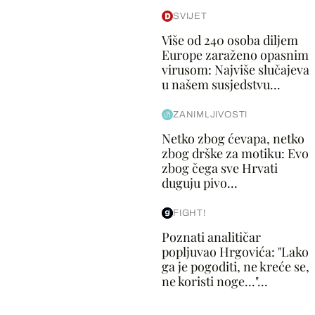
SVIJET
Više od 240 osoba diljem
Europe zaraženo opasnim
virusom: Najviše slučajeva
u našem susjedstvu...
ZANIMLJIVOSTI
Netko zbog ćevapa, netko
zbog drške za motiku: Evo
zbog čega sve Hrvati
duguju pivo...
FIGHT!
Poznati analitičar
popljuvao Hrgovića: "Lako
ga je pogoditi, ne kreće se,
ne koristi noge..."...