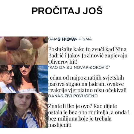
PROČITAJ JOŠ
SHOW
SAMO DOBRA PISMA
Poslušajte kako to zvuči kad Nina
Badrić i Jakov Jozinović zapjevaju
Oliverov hit!
"KAO DA SU NOVAK ĐOKOVIĆ"
Jedan od najpoznatijih svjetskih
parova stigao na Jadran, ovakve
reakcije vjerojatno nisu očekivali
DANAS ŽIVI POVUČENO
Znate li tko je ovo? Kao dijete
ostala je bez oba roditelja, a onda i
bez milijuna koje je trebala
naslijediti