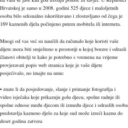
Hrvatskoj je samo u 2008. godini 525 djece i maloljetnih
osoba bilo seksualno iskorištavano i zlostavljano od čega je
169 kaznenih djela počinjeno putem mobitela ili interneta.
Mnogi od vas već su naučili da računalo koje koristi vaše
dijete mora biti smješteno u prostoriji u kojoj borave i odrasli
članovi obitelji te kako je potrebno s vremena na vrijeme
provjeravati popis web stranica koje je vaše dijete
posjećivalo, no imajte na umu:
• znate li da posjedovanje, slanje i primanje fotografija i
video isječaka koje prikazuju golu djecu, spolne radnje ili
spolne odnose među djecom ili između djece i odraslih osoba
predstavlja kazneno djelo za koje sud može izreći kaznu do
deset godina zatvora