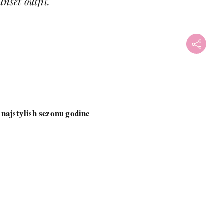
unset outfit.
a najstylish sezonu godine