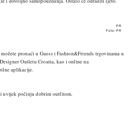
kle i dovoljno samopouzdanja. Ostalo će odraditi ljeto.
PR
Foto: PR
e možete pronaći u Guess i Fashion&Friends trgovinama u
 Designer Outletu Croatia, kao i online na
ilne aplikacije.
ovi uvijek počinju dobrim outfitom.