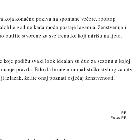
tura koja konačno poziva na spontane večere, rooftop
azdoblje godine kada moda postaje laganija, ženstvenija i
outfite stvorene za sve trenutke koji mirišu na ljeto.
ikle koje podižu svaki look idealan su duo za sezonu u kojoj
anje pravila. Bilo da birate minimalistički styling za city
ji izlazak, želite onaj poznati osjećaj ženstvenosti,
PR
Foto: PR