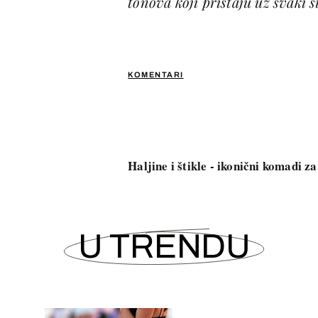
tonova koji pristaju uz svaki s
KOMENTARI
Haljine i štikle - ikonični komadi z
U TRENDU