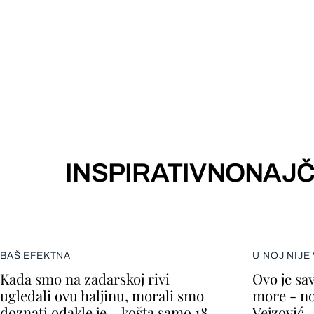
INSPIRATIVNO
NAJČ
BAŠ EFEKTNA
U NOJ NIJE
Kada smo na zadarskoj rivi
Ovo je sav
ugledali ovu haljinu, morali smo
more - no
doznati odakle je – košta samo 18
Vejzović