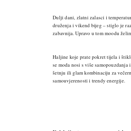
Dulji dani, zlatni zalasci i tempera
druženja i vikend bijeg – stiglo je r
zabavnija. Upravo u tom moodu želimo 
Haljine koje prate pokret tijela i št
se moda nosi s više samopouzdanja i m
šetnju ili glam kombinaciju za večern
samouvjerenosti i trendy energije.