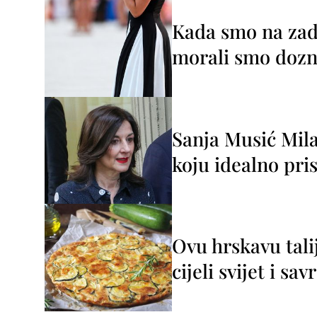
Kada smo na zada
morali smo dozna
Sanja Musić Mila
koju idealno pris
Ovu hrskavu tali
cijeli svijet i sa