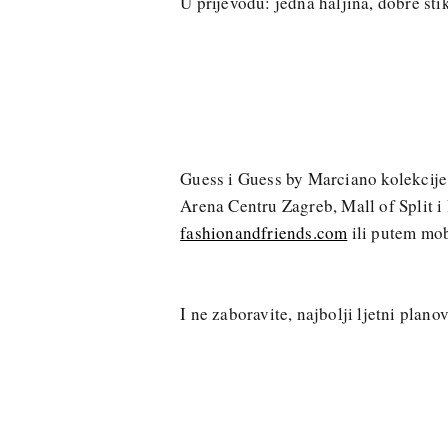
U prijevodu: jedna haljina, dobre šti
Guess i Guess by Marciano kolekcij
Arena Centru Zagreb, Mall of Split i
fashionandfriends.com
ili putem mob
I ne zaboravite, najbolji ljetni plan