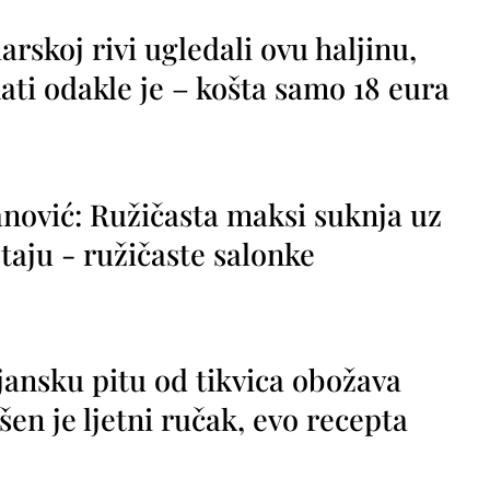
rskoj rivi ugledali ovu haljinu,
ti odakle je – košta samo 18 eura
nović: Ružičasta maksi suknja uz
taju - ružičaste salonke
jansku pitu od tikvica obožava
vršen je ljetni ručak, evo recepta