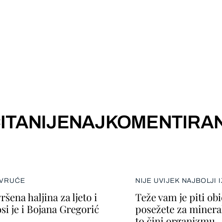
ITANIJE
NAJKOMENTIRAN
 VRUĆE
NIJE UVIJEK NAJBOLJI 
ršena haljina za ljeto i
Teže vam je piti ob
si je i Bojana Gregorić
posežete za minera
to čini organizmu