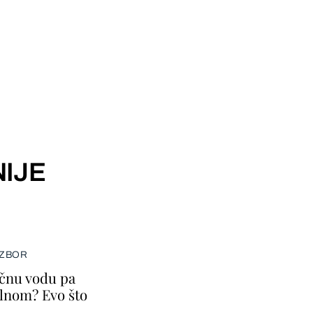
IJE
IZBOR
ičnu vodu pa
lnom? Evo što