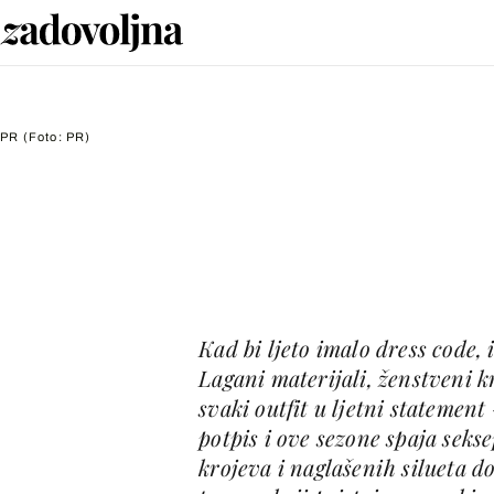
PR
(Foto: PR)
Kad bi ljeto imalo dress code,
Lagani materijali, ženstveni kr
svaki outfit u ljetni statemen
potpis i ove sezone spaja sekse
krojeva i naglašenih silueta d