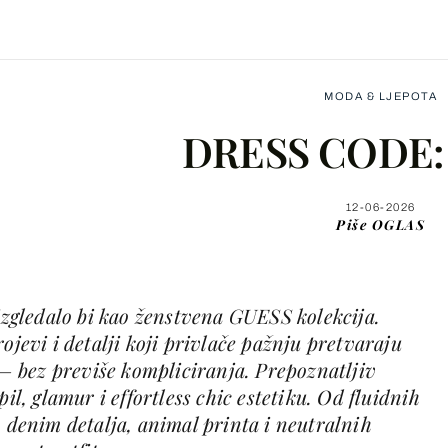
MODA & LJEPOTA
DRESS CODE:
12-06-2026
Piše
OGLAS
Facebook
X
 izgledalo bi kao ženstvena GUESS kolekcija.
ojevi i detalji koji privlače pažnju pretvaraju
WhatsApp
t – bez previše kompliciranja. Prepoznatljiv
pil, glamur i effortless chic estetiku. Od fluidnih
o denim detalja, animal printa i neutralnih
Viber