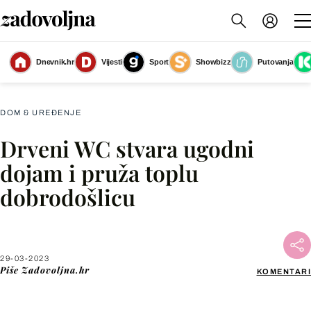
Dnevnik.hr
Vijesti
Sport
Showbizz
Putovanja
Slika nije dostupna
DOM & UREĐENJE
Drveni WC stvara ugodni
Facebook
dojam i pruža toplu
dobrodošlicu
X
WhatsApp
29-03-2023
Piše
Zadovoljna.hr
KOMENTARI
Viber