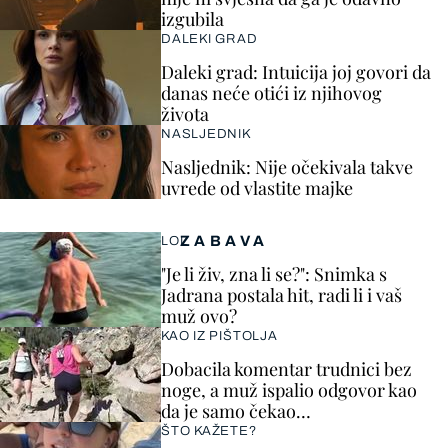
izgubila
DALEKI GRAD
Daleki grad: Intuicija joj govori da
danas neće otići iz njihovog
života
NASLJEDNIK
Nasljednik: Nije očekivala takve
uvrede od vlastite majke
ZABAVA
LOL
"Je li živ, zna li se?": Snimka s
Jadrana postala hit, radi li i vaš
muž ovo?
KAO IZ PIŠTOLJA
Dobacila komentar trudnici bez
noge, a muž ispalio odgovor kao
da je samo čekao…
ŠTO KAŽETE?