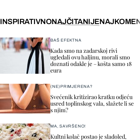
INSPIRATIVNO
NAJČITANIJE
NAJKOMEN
BAŠ EFEKTNA
Kada smo na zadarskoj rivi
ugledali ovu haljinu, morali smo
doznati odakle je – košta samo 18
eura
(NE)PRIMJERENA?
Svećenik kritizirao kratku odjeću
usred toplinskog vala, slažete li se
s njim?
MA, SAVRŠENO!
Kultni kolač postao je sladoled,