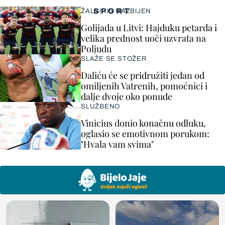
SPORT
ŽALGIRIS RAZBIJEN
Golijada u Litvi: Hajduku petarda i
velika prednost uoči uzvrata na
Poljudu
SLAŽE SE STOŽER
Daliću će se pridružiti jedan od
omiljenih Vatrenih, pomoćnici i
dalje dvoje oko ponude
SLUŽBENO
Vinicius donio konačnu odluku,
oglasio se emotivnom porukom:
"Hvala vam svima"