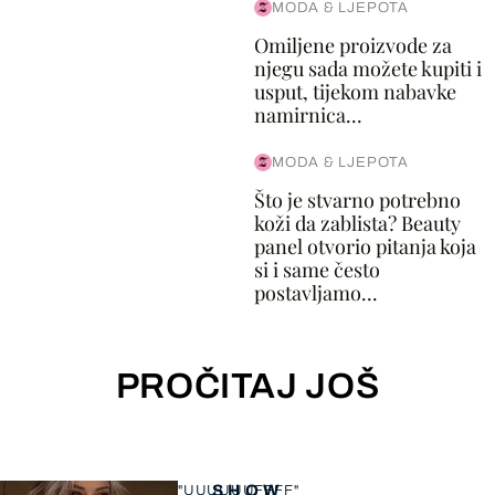
MODA & LJEPOTA
Omiljene proizvode za
njegu sada možete kupiti i
usput, tijekom nabavke
namirnica...
MODA & LJEPOTA
Što je stvarno potrebno
koži da zablista? Beauty
panel otvorio pitanja koja
si i same često
postavljamo...
PROČITAJ JOŠ
SHOW
"UUUUUUFFFF"