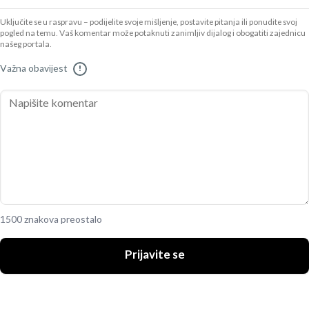
Uključite se u raspravu – podijelite svoje mišljenje, postavite pitanja ili ponudite svoj
pogled na temu. Vaš komentar može potaknuti zanimljiv dijalog i obogatiti zajednicu
našeg portala.
Važna obavijest
!
1500 znakova preostalo
Prijavite se