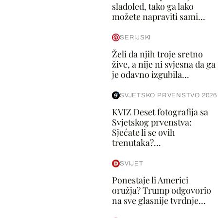
sladoled, tako ga lako
možete napraviti sami...
SERIJSKI
Želi da njih troje sretno
žive, a nije ni svjesna da ga
je odavno izgubila...
SVJETSKO PRVENSTVO 2026
KVIZ Deset fotografija sa
Svjetskog prvenstva:
Sjećate li se ovih
trenutaka?...
SVIJET
Ponestaje li Americi
oružja? Trump odgovorio
na sve glasnije tvrdnje...