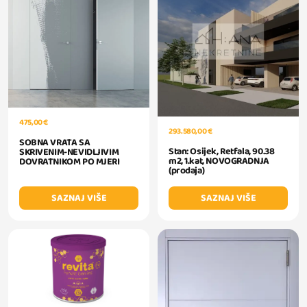
475,00 €
293.580,00 €
SOBNA VRATA SA
Stan: Osijek, Retfala, 90.38
SKRIVENIM-NEVIDLJIVIM
m2, 1.kat, NOVOGRADNJA
DOVRATNIKOM PO MJERI
(prodaja)
SAZNAJ VIŠE
SAZNAJ VIŠE