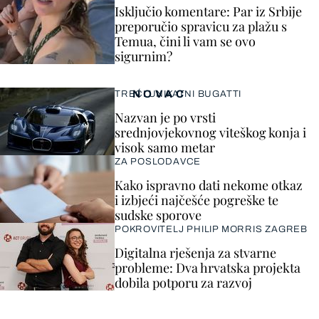
Isključio komentare: Par iz Srbije
preporučio spravicu za plažu s
Temua, čini li vam se ovo
sigurnim?
NOVAC
TREĆI UNIKATNI BUGATTI
Nazvan je po vrsti
srednjovjekovnog viteškog konja i
visok samo metar
ZA POSLODAVCE
Kako ispravno dati nekome otkaz
i izbjeći najčešće pogreške te
sudske sporove
POKROVITELJ PHILIP MORRIS ZAGREB
Digitalna rješenja za stvarne
probleme: Dva hrvatska projekta
dobila potporu za razvoj