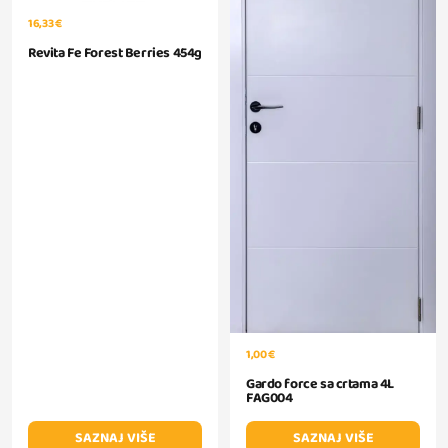
16,33 €
Revita Fe Forest Berries 454g
1,00 €
Gardo force sa crtama 4L
FAG004
SAZNAJ VIŠE
SAZNAJ VIŠE