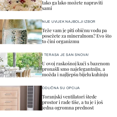
tako ga lako možete napraviti
sami
NIJE UVIJEK NAJBOLJI IZBOR
Teže vam je piti običnu vodu pa
posežete za mineralnom? Evo što
to čini organizmu
I TERASA JE SAN SNOVA!
U ovoj raskošnoj kući s bazenom
pronašli smo najelegantniju, a
možda i najljepšu bijelu kuhinju
ODLIČNA SU OPCIJA
Toranjski ventilatori štede
prostor i rade tiše, a tu je i još
jedna ogromna prednost