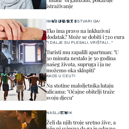
“mlađi” organizam, pokazuje
istraživanje
VIJESTI
IMAŠ PRAVO, OSTVARI GA!
Tko ima pravo na inkluzivni
dodatak? Može se dobiti i 720 eura
"I DALJE SU PLESALI, VRIŠTALI..."
Turisti mu zapalili apartman: "U
30 minuta nestalo je 50 godina
našeg života, supruga i ja ne
možemo oka sklopiti"
KAOS U CEUTI
Na stotine maloljetnika lutaju
ulicama: "Očajne obitelji traže
svoju djecu"
TV
NASLJEDNIK
Želi da njih troje sretno žive, a
nije ni svjesna da ga je odavno