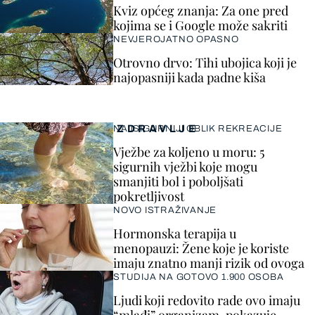
Kviz općeg znanja: Za one pred
kojima se i Google može sakriti
NEVJEROJATNO OPASNO
Otrovno drvo: Tihi ubojica koji je
najopasniji kada padne kiša
ZDRAVLJE
NAJSIGURNIJI OBLIK REKREACIJE
Vježbe za koljeno u moru: 5
sigurnih vježbi koje mogu
smanjiti bol i poboljšati
pokretljivost
NOVO ISTRAŽIVANJE
Hormonska terapija u
menopauzi: Žene koje je koriste
imaju znatno manji rizik od ovoga
STUDIJA NA GOTOVO 1.900 OSOBA
Ljudi koji redovito rade ovo imaju