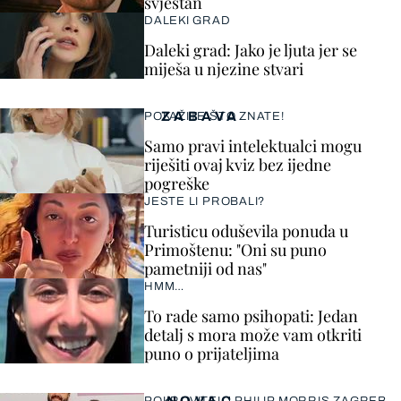
svjestan
DALEKI GRAD
Daleki grad: Jako je ljuta jer se
miješa u njezine stvari
ZABAVA
POKAŽITE ŠTO ZNATE!
Samo pravi intelektualci mogu
riješiti ovaj kviz bez ijedne
pogreške
JESTE LI PROBALI?
Turisticu oduševila ponuda u
Primoštenu: "Oni su puno
pametniji od nas"
HMM…
To rade samo psihopati: Jedan
detalj s mora može vam otkriti
puno o prijateljima