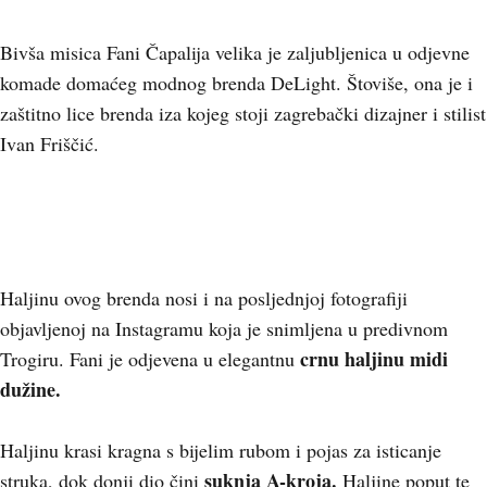
Bivša misica Fani Čapalija velika je zaljubljenica u odjevne
komade domaćeg modnog brenda DeLight. Štoviše, ona je i
zaštitno lice brenda iza kojeg stoji zagrebački dizajner i stilist
Ivan Friščić.
Haljinu ovog brenda nosi i na posljednjoj fotografiji
objavljenoj na Instagramu koja je snimljena u predivnom
crnu haljinu midi
Trogiru. Fani je odjevena u elegantnu
dužine.
Haljinu krasi kragna s bijelim rubom i pojas za isticanje
suknja A-kroja.
struka, dok donji dio čini
Haljine poput te