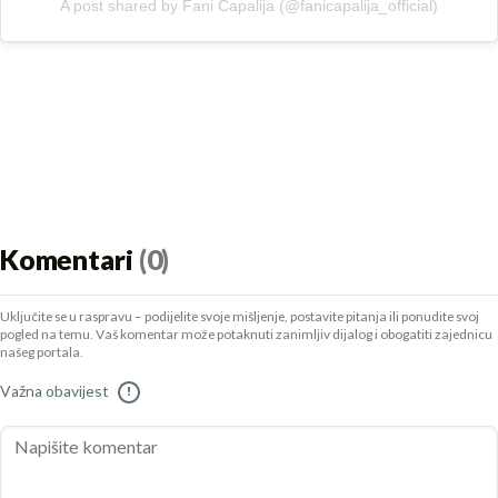
A post shared by Fani Čapalija (@fanicapalija_official)
Komentari
(0)
Uključite se u raspravu – podijelite svoje mišljenje, postavite pitanja ili ponudite svoj
pogled na temu. Vaš komentar može potaknuti zanimljiv dijalog i obogatiti zajednicu
našeg portala.
Važna obavijest
!