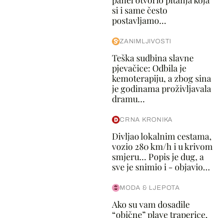
panel otvorio pitanja koja
si i same često
postavljamo...
ZANIMLJIVOSTI
Teška sudbina slavne
pjevačice: Odbila je
kemoterapiju, a zbog sina
je godinama proživljavala
dramu...
CRNA KRONIKA
Divljao lokalnim cestama,
vozio 280 km/h i u krivom
smjeru... Popis je dug, a
sve je snimio i - objavio...
MODA & LJEPOTA
Ako su vam dosadile
“obične” plave traperice,