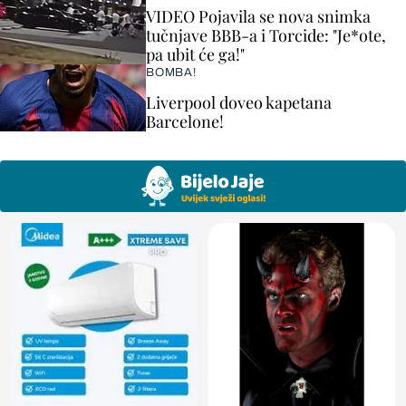
VIDEO Pojavila se nova snimka
tučnjave BBB-a i Torcide: "Je*ote,
pa ubit će ga!"
BOMBA!
Liverpool doveo kapetana
Barcelone!