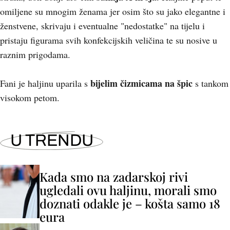
omiljene su mnogim ženama jer osim što su jako elegantne i
ženstvene, skrivaju i eventualne "nedostatke" na tijelu i
pristaju figurama svih konfekcijskih veličina te su nosive u
raznim prigodama.
bijelim čizmicama na špic
Fani je haljinu uparila s
s tankom
visokom petom.
U TRENDU
Kada smo na zadarskoj rivi
ugledali ovu haljinu, morali smo
doznati odakle je – košta samo 18
eura