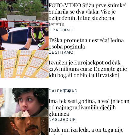
FOTO/VIDEO Stižu prve snimke!
Sudarila se dva vlaka: Više je
ozlijeđenih, hitne službe na
terenu
U ZAGORJU
Teška prometna nesreća! Jedna
osoba poginula
ČESTITAMO!
Izvučen je Eurojackpot od čak
32,6 milijuna eura: Doznajte gdje
idu bogati dobitci u Hrvatskoj
TV
DALEKI GRAD
Ima tek šest godina, a već je jedan
od najnagrađivanijih dječjih
glumaca
NASLJEDNIK
Rade mu iza leđa, a on toga nije