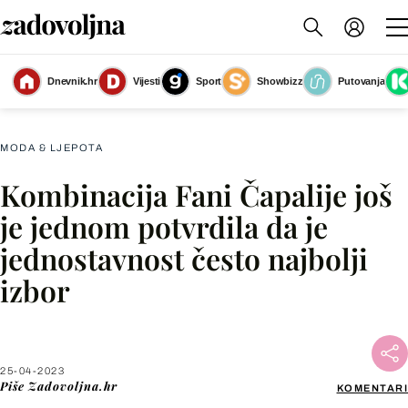
Dnevnik.hr
Vijesti
Sport
Showbizz
Putovanja
Fani Čapalija
(Foto: Tom Dubravec/Cropix)
MODA & LJEPOTA
Kombinacija Fani Čapalije još
Facebook
je jednom potvrdila da je
jednostavnost često najbolji
X
izbor
WhatsApp
Viber
25-04-2023
Piše
Zadovoljna.hr
KOMENTARI