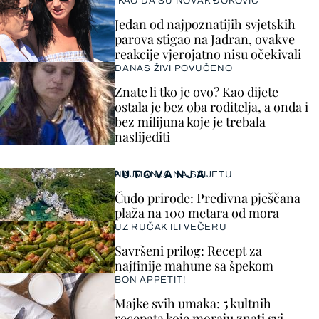
"KAO DA SU NOVAK ĐOKOVIĆ"
Jedan od najpoznatijih svjetskih
parova stigao na Jadran, ovakve
reakcije vjerojatno nisu očekivali
DANAS ŽIVI POVUČENO
Znate li tko je ovo? Kao dijete
ostala je bez oba roditelja, a onda i
bez milijuna koje je trebala
naslijediti
PUTOVANJA
NAJMANJA NA SVIJETU
Čudo prirode: Predivna pješčana
plaža na 100 metara od mora
UZ RUČAK ILI VEČERU
Savršeni prilog: Recept za
najfinije mahune sa špekom
BON APPETIT!
Majke svih umaka: 5 kultnih
recepata koje moraju znati svi