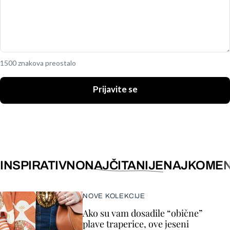
1500 znakova preostalo
Prijavite se
INSPIRATIVNO
NAJČITANIJE
NAJKOMEN
NOVE KOLEKCIJE
Ako su vam dosadile “obične”
plave traperice, ove jeseni