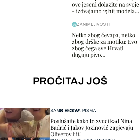
ove jeseni dolazite na svoje
- izdvajamo 15 hit modela...
ZANIMLJIVOSTI
Netko zbog ćevapa, netko
zbog drške za motiku: Evo
zbog čega sve Hrvati
duguju pivo...
PROČITAJ JOŠ
SHOW
SAMO DOBRA PISMA
Poslušajte kako to zvuči kad Nina
Badrić i Jakov Jozinović zapjevaju
Oliverov hit!