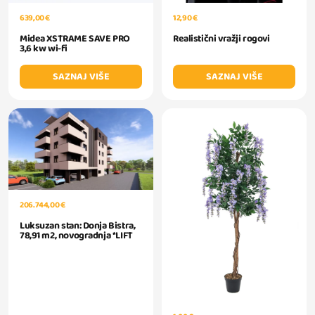
639,00 €
12,90 €
Midea XSTRAME SAVE PRO
Realistični vražji rogovi
3,6 kw wi-fi
SAZNAJ VIŠE
SAZNAJ VIŠE
206.744,00 €
Luksuzan stan: Donja Bistra,
78,91 m2, novogradnja *LIFT