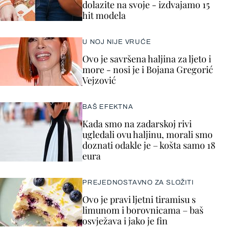
dolazite na svoje - izdvajamo 15
hit modela
U NOJ NIJE VRUĆE
Ovo je savršena haljina za ljeto i
more - nosi je i Bojana Gregorić
Vejzović
BAŠ EFEKTNA
Kada smo na zadarskoj rivi
ugledali ovu haljinu, morali smo
doznati odakle je – košta samo 18
eura
PREJEDNOSTAVNO ZA SLOŽITI
Ovo je pravi ljetni tiramisu s
limunom i borovnicama – baš
osvježava i jako je fin