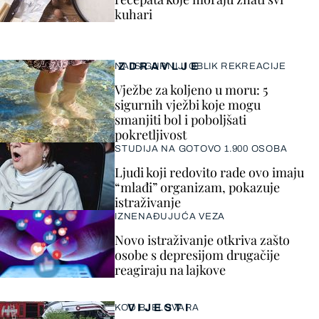
kuhari
ZDRAVLJE
NAJSIGURNIJI OBLIK REKREACIJE
Vježbe za koljeno u moru: 5
sigurnih vježbi koje mogu
smanjiti bol i poboljšati
pokretljivost
STUDIJA NA GOTOVO 1.900 OSOBA
Ljudi koji redovito rade ovo imaju
“mlađi” organizam, pokazuje
istraživanje
IZNENAĐUJUĆA VEZA
Novo istraživanje otkriva zašto
osobe s depresijom drugačije
reagiraju na lajkove
VIJESTI
KOD BJELOVARA