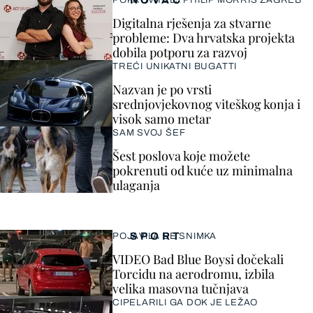
NOVAC
POKROVITELJ PHILIP MORRIS ZAGREB
Digitalna rješenja za stvarne
probleme: Dva hrvatska projekta
dobila potporu za razvoj
TREĆI UNIKATNI BUGATTI
Nazvan je po vrsti
srednjovjekovnog viteškog konja i
visok samo metar
SAM SVOJ ŠEF
Šest poslova koje možete
pokrenuti od kuće uz minimalna
ulaganja
SPORT
POJAVILA SE SNIMKA
VIDEO Bad Blue Boysi dočekali
Torcidu na aerodromu, izbila
velika masovna tučnjava
CIPELARILI GA DOK JE LEŽAO