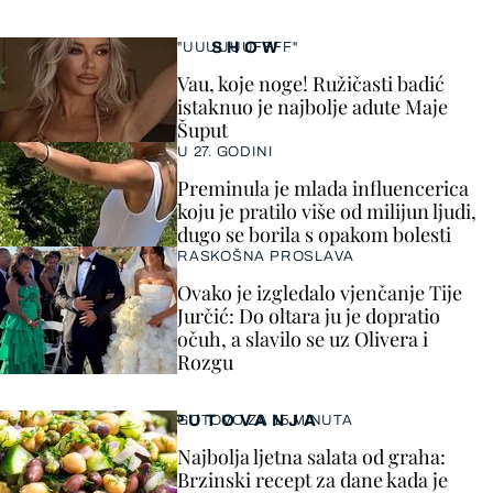
SHOW
"UUUUUUFFFF"
Vau, koje noge! Ružičasti badić
istaknuo je najbolje adute Maje
Šuput
U 27. GODINI
Preminula je mlada influencerica
koju je pratilo više od milijun ljudi,
dugo se borila s opakom bolesti
RASKOŠNA PROSLAVA
Ovako je izgledalo vjenčanje Tije
Jurčić: Do oltara ju je dopratio
očuh, a slavilo se uz Olivera i
Rozgu
PUTOVANJA
GOTOVO ZA 15 MINUTA
Najbolja ljetna salata od graha:
Brzinski recept za dane kada je