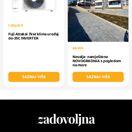
1.180,00 €
Fuji Attakai 7kW klima uređaj
do-35C INVERTER
68,30 €
Novalja- namještena
NOVOGRADNJA s pogledom
na more
SAZNAJ VIŠE
SAZNAJ VIŠE