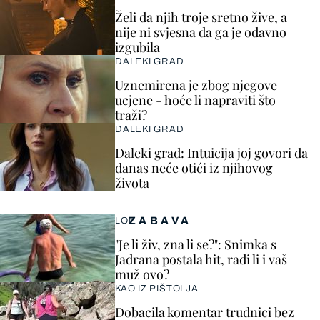
Želi da njih troje sretno žive, a
nije ni svjesna da ga je odavno
izgubila
DALEKI GRAD
Uznemirena je zbog njegove
ucjene - hoće li napraviti što
traži?
DALEKI GRAD
Daleki grad: Intuicija joj govori da
danas neće otići iz njihovog
života
ZABAVA
LOL
"Je li živ, zna li se?": Snimka s
Jadrana postala hit, radi li i vaš
muž ovo?
KAO IZ PIŠTOLJA
Dobacila komentar trudnici bez