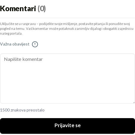
Komentari
(0)
Uključite se u raspravu – podijelite svoje mišljenje, postavite pitanja ili ponudite svoj
pogled na temu. Vaš komentar može potaknuti zanimljiv dijalog i obogatiti zajednicu
našeg portala.
Važna obavijest
!
1500 znakova preostalo
Prijavite se