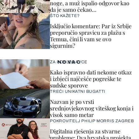
noge, a muž ispalio odgovor kao
da je samo čekao…
ŠTO KAŽETE?
Isključio komentare: Par iz Srbije
preporučio spravicu za plažu s
Temua, čini li vam se ovo
sigurnim?
NOVAC
ZA POSLODAVCE
Kako ispravno dati nekome otkaz
i izbjeći najčešće pogreške te
sudske sporove
TREĆI UNIKATNI BUGATTI
Nazvan je po vrsti
srednjovjekovnog viteškog konja i
visok samo metar
POKROVITELJ PHILIP MORRIS ZAGREB
Digitalna rješenja za stvarne
probleme: Dva hrvatska projekta