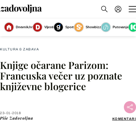
Poseban gost večeri bit će Michel Forissier koji će prisutnima približiti
francuske lokalitete u popularnoj literaturi (Foto: Zadovoljna.hr)
(Foto:
Dnevnik.hr
Vijesti
Sport
Showbizz
Putovanja
Zadovoljna.hr)
KULTURA & ZABAVA
Knjige očarane Parizom:
Facebook
Francuska večer uz poznate
književne blogerice
X
WhatsApp
23-01-2018
Piše
Zadovoljna
KOMENTARI
Viber