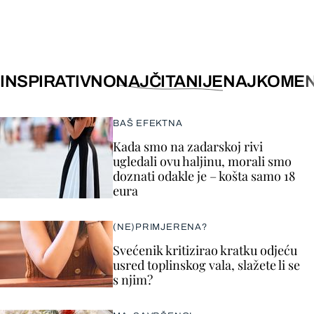
INSPIRATIVNO
NAJČITANIJE
NAJKOMEN
BAŠ EFEKTNA
Kada smo na zadarskoj rivi
ugledali ovu haljinu, morali smo
doznati odakle je – košta samo 18
eura
(NE)PRIMJERENA?
Svećenik kritizirao kratku odjeću
usred toplinskog vala, slažete li se
s njim?