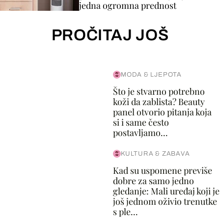
jedna ogromna prednost
PROČITAJ JOŠ
MODA & LJEPOTA
Što je stvarno potrebno
koži da zablista? Beauty
panel otvorio pitanja koja
si i same često
postavljamo...
KULTURA & ZABAVA
Kad su uspomene previše
dobre za samo jedno
gledanje: Mali uređaj koji je
još jednom oživio trenutke
s ple...