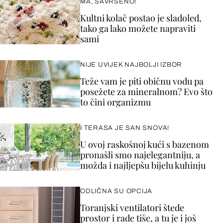
MA, SAVRŠENO!
Kultni kolač postao je sladoled,
tako ga lako možete napraviti
sami
NIJE UVIJEK NAJBOLJI IZBOR
Teže vam je piti običnu vodu pa
posežete za mineralnom? Evo što
to čini organizmu
I TERASA JE SAN SNOVA!
U ovoj raskošnoj kući s bazenom
pronašli smo najelegantniju, a
možda i najljepšu bijelu kuhinju
ODLIČNA SU OPCIJA
Toranjski ventilatori štede
prostor i rade tiše, a tu je i još