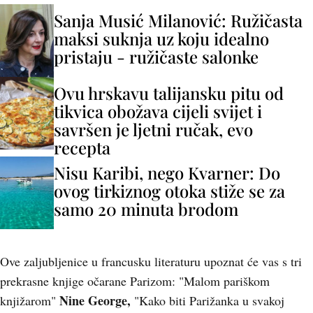
Sanja Musić Milanović: Ružičasta
maksi suknja uz koju idealno
pristaju - ružičaste salonke
Ovu hrskavu talijansku pitu od
tikvica obožava cijeli svijet i
savršen je ljetni ručak, evo
recepta
Nisu Karibi, nego Kvarner: Do
ovog tirkiznog otoka stiže se za
samo 20 minuta brodom
Ove zaljubljenice u francusku literaturu upoznat će vas s tri
prekrasne knjige očarane Parizom: "Malom pariškom
Nine George,
knjižarom"
"Kako biti Parižanka u svakoj