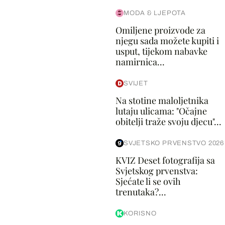
MODA & LJEPOTA
Omiljene proizvode za
njegu sada možete kupiti i
usput, tijekom nabavke
namirnica...
SVIJET
Na stotine maloljetnika
lutaju ulicama: "Očajne
obitelji traže svoju djecu"...
SVJETSKO PRVENSTVO 2026
KVIZ Deset fotografija sa
Svjetskog prvenstva:
Sjećate li se ovih
trenutaka?...
KORISNO