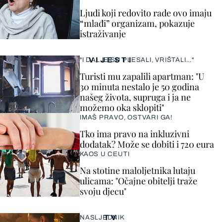
Ljudi koji redovito rade ovo imaju
“mlađi” organizam, pokazuje
istraživanje
VIJESTI
"I DALJE SU PLESALI, VRIŠTALI..."
Turisti mu zapalili apartman: "U
30 minuta nestalo je 50 godina
našeg života, supruga i ja ne
možemo oka sklopiti"
IMAŠ PRAVO, OSTVARI GA!
Tko ima pravo na inkluzivni
dodatak? Može se dobiti i 720 eura
KAOS U CEUTI
Na stotine maloljetnika lutaju
ulicama: "Očajne obitelji traže
svoju djecu"
TV
NASLJEDNIK