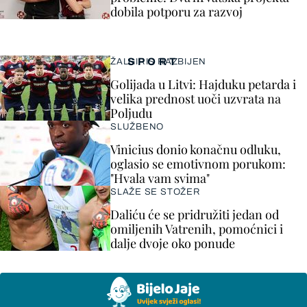
dobila potporu za razvoj
SPORT
ŽALGIRIS RAZBIJEN
Golijada u Litvi: Hajduku petarda i
velika prednost uoči uzvrata na
Poljudu
SLUŽBENO
Vinicius donio konačnu odluku,
oglasio se emotivnom porukom:
"Hvala vam svima"
SLAŽE SE STOŽER
Daliću će se pridružiti jedan od
omiljenih Vatrenih, pomoćnici i
dalje dvoje oko ponude