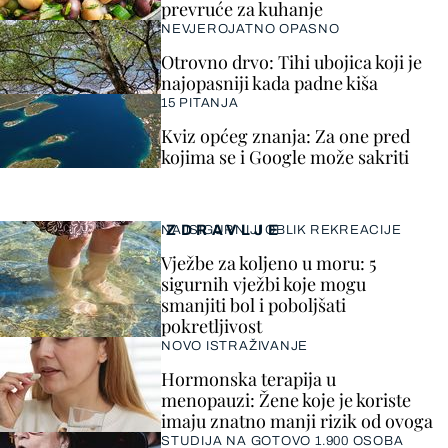
prevruće za kuhanje
NEVJEROJATNO OPASNO
Otrovno drvo: Tihi ubojica koji je
najopasniji kada padne kiša
15 PITANJA
Kviz općeg znanja: Za one pred
kojima se i Google može sakriti
ZDRAVLJE
NAJSIGURNIJI OBLIK REKREACIJE
Vježbe za koljeno u moru: 5
sigurnih vježbi koje mogu
smanjiti bol i poboljšati
pokretljivost
NOVO ISTRAŽIVANJE
Hormonska terapija u
menopauzi: Žene koje je koriste
imaju znatno manji rizik od ovoga
STUDIJA NA GOTOVO 1.900 OSOBA