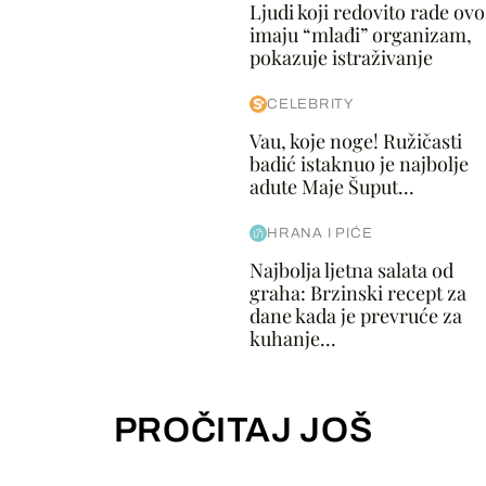
Ljudi koji redovito rade ovo
imaju “mlađi” organizam,
pokazuje istraživanje
CELEBRITY
Vau, koje noge! Ružičasti
badić istaknuo je najbolje
adute Maje Šuput...
HRANA I PIĆE
Najbolja ljetna salata od
graha: Brzinski recept za
dane kada je prevruće za
kuhanje...
PROČITAJ JOŠ