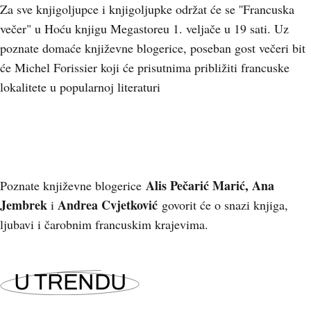
Za sve knjigoljupce i knjigoljupke održat će se ''Francuska
večer" u Hoću knjigu Megastoreu 1. veljače u 19 sati. Uz
poznate domaće književne blogerice, poseban gost večeri bit
će Michel Forissier koji će prisutnima približiti francuske
lokalitete u popularnoj literaturi
Alis Pečarić Marić, Ana
Poznate književne blogerice
Jembrek
Andrea Cvjetković
i
govorit će o snazi knjiga,
ljubavi i čarobnim francuskim krajevima.
U TRENDU