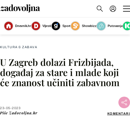
Dnevnik.hr
Vijesti
Sport
Showbizz
Putovanja
Slika nije dostupna
KULTURA & ZABAVA
U Zagreb dolazi Frizbijada,
Facebook
događaj za stare i mlade koji
će znanost učiniti zabavnom
X
WhatsApp
23-05-2023
Piše
Zadovoljna.hr
KOMENTARI
Viber