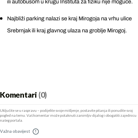
ili autobusom u krugu Instituta za fiziku nije moguće.
Najbliži parking nalazi se kraj Mirogoja na vrhu ulice
Srebrnjak ili kraj glavnog ulaza na groblje Mirogoj.
Komentari
(0)
Uključite se u raspravu – podijelite svoje mišljenje, postavite pitanja ili ponudite svoj
pogled na temu. Vaš komentar može potaknuti zanimljiv dijalog i obogatiti zajednicu
našeg portala.
Važna obavijest
!