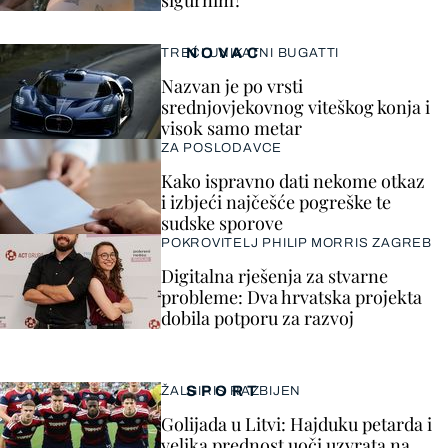
sigurnim?
NOVAC
TREĆI UNIKATNI BUGATTI
Nazvan je po vrsti
srednjovjekovnog viteškog konja i
visok samo metar
ZA POSLODAVCE
Kako ispravno dati nekome otkaz
i izbjeći najčešće pogreške te
sudske sporove
POKROVITELJ PHILIP MORRIS ZAGREB
Digitalna rješenja za stvarne
probleme: Dva hrvatska projekta
dobila potporu za razvoj
SPORT
ŽALGIRIS RAZBIJEN
Golijada u Litvi: Hajduku petarda i
velika prednost uoči uzvrata na