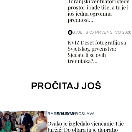
Toranjski ventilatori štede
prostor i rade tiše, a tu je i
još jedna ogromna
prednost...
SVJETSKO PRVENSTVO 2026
KVIZ Deset fotografija sa
Svjetskog prvenstva:
Sjećate li se ovih
trenutaka?...
PROČITAJ JOŠ
SHOW
RASKOŠNA PROSLAVA
Ovako je izgledalo vjenčanje Tije
Jurčić: Do oltara ju je dopratio