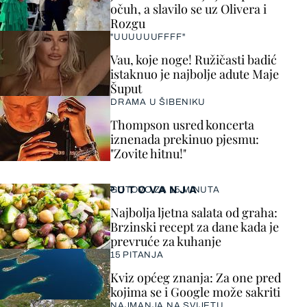
očuh, a slavilo se uz Olivera i
Rozgu
"UUUUUUFFFF"
Vau, koje noge! Ružičasti badić
istaknuo je najbolje adute Maje
Šuput
DRAMA U ŠIBENIKU
Thompson usred koncerta
iznenada prekinuo pjesmu:
"Zovite hitnu!"
PUTOVANJA
GOTOVO ZA 15 MINUTA
Najbolja ljetna salata od graha:
Brzinski recept za dane kada je
prevruće za kuhanje
15 PITANJA
Kviz općeg znanja: Za one pred
kojima se i Google može sakriti
NAJMANJA NA SVIJETU