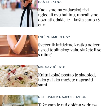
BAŠ EFEKTNA
Kada smo na zadarskoj rivi
ugledali ovu haljinu, morali smo
doznati odakle je – košta samo 18
eura
(NE)PRIMJERENA?
Svećenik kritizirao kratku odjeću
usred toplinskog vala, slažete li se
s njim?
MA, SAVRŠENO!
Kultni kolač postao je sladoled,
tako ga lako možete napraviti
sami
NIJE UVIJEK NAJBOLJI IZBOR
Teže vam je piti običnu vodu pa