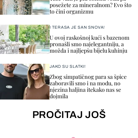
posežete za mineralnom? Evo što
to čini organizmu
I TERASA JE SAN SNOVA!
U ovoj raskošnoj kući s bazenom
pronašli smo najelegantniju, a
možda i najljepšu bijelu kuhinju
JAKO SU SLATKI!
Zbog simpatičnog para sa špice
zaboravili smo i na modu, no
njezina haljina itekako nas se
dojmila
PROČITAJ JOŠ