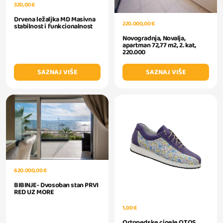
320,00 €
Drvena ležaljka MD Masivna
220.000,00 €
stabilnost i funkcionalnost
Novogradnja, Novalja,
apartman 72,77 m2, 2. kat,
220.000
SAZNAJ VIŠE
SAZNAJ VIŠE
620.000,00 €
BIBINJE- Dvosoban stan PRVI
RED UZ MORE
1,00 €
Ortopedske cipele OTOS