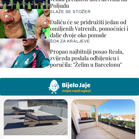
Poljudu
SLAŽE SE STOŽER
Daliću će se pridružiti jedan od
omiljenih Vatrenih, pomoćnici i
dalje dvoje oko ponude
ŠOK ZA KRALJEVE
Propao najbitniji posao Reala,
zvijezda poslala odbijenicu i
poručila: "Želim u Barcelonu"