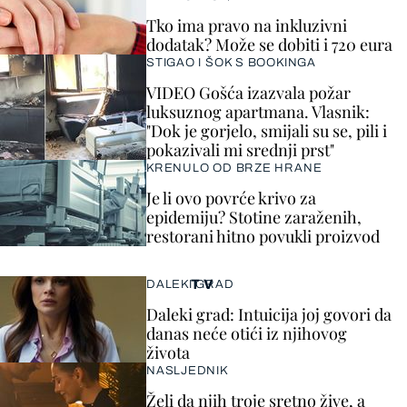
Tko ima pravo na inkluzivni
dodatak? Može se dobiti i 720 eura
STIGAO I ŠOK S BOOKINGA
VIDEO Gošća izazvala požar
luksuznog apartmana. Vlasnik:
"Dok je gorjelo, smijali su se, pili i
pokazivali mi srednji prst"
KRENULO OD BRZE HRANE
Je li ovo povrće krivo za
epidemiju? Stotine zaraženih,
restorani hitno povukli proizvod
TV
DALEKI GRAD
Daleki grad: Intuicija joj govori da
danas neće otići iz njihovog
života
NASLJEDNIK
Želi da njih troje sretno žive, a