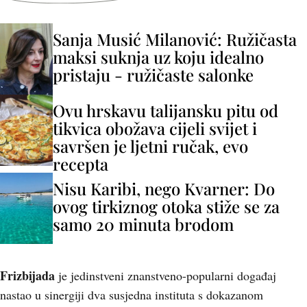
Sanja Musić Milanović: Ružičasta
maksi suknja uz koju idealno
pristaju - ružičaste salonke
Ovu hrskavu talijansku pitu od
tikvica obožava cijeli svijet i
savršen je ljetni ručak, evo
recepta
Nisu Karibi, nego Kvarner: Do
ovog tirkiznog otoka stiže se za
samo 20 minuta brodom
Frizbijada
je jedinstveni znanstveno-popularni događaj
nastao u sinergiji dva susjedna instituta s dokazanom