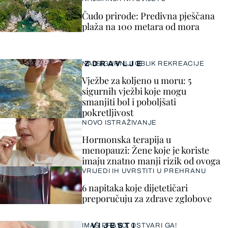
Čudo prirode: Predivna pješčana
plaža na 100 metara od mora
ZDRAVLJE
NAJSIGURNIJI OBLIK REKREACIJE
Vježbe za koljeno u moru: 5
sigurnih vježbi koje mogu
smanjiti bol i poboljšati
pokretljivost
NOVO ISTRAŽIVANJE
Hormonska terapija u
menopauzi: Žene koje je koriste
imaju znatno manji rizik od ovoga
VRIJEDI IH UVRSTITI U PREHRANU
6 napitaka koje dijetetičari
preporučuju za zdrave zglobove
VIJESTI
IMAŠ PRAVO, OSTVARI GA!