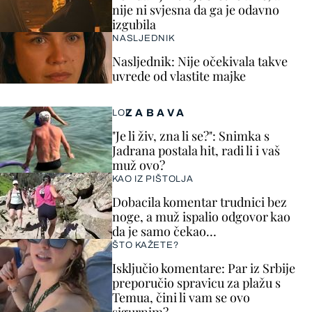
nije ni svjesna da ga je odavno
izgubila
NASLJEDNIK
Nasljednik: Nije očekivala takve
uvrede od vlastite majke
ZABAVA
LOL
"Je li živ, zna li se?": Snimka s
Jadrana postala hit, radi li i vaš
muž ovo?
KAO IZ PIŠTOLJA
Dobacila komentar trudnici bez
noge, a muž ispalio odgovor kao
da je samo čekao…
ŠTO KAŽETE?
Isključio komentare: Par iz Srbije
preporučio spravicu za plažu s
Temua, čini li vam se ovo