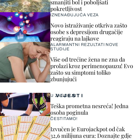
smanjiti bol i poboljšati
pokretljivost
IZNENAĐUJUĆA VEZA
Novo istraživanje otkriva zašto
osobe s depresijom drugačije
reagiraju na lajkove
ALARMANTNI REZULTATI NOVE
STUDIJE
Više od trećine žena ne zna da
prolazi kroz perimenopauzu! Evo
zašto su simptomi toliko
zbunjujući
VIJESTI
U ZAGORJU
Teška prometna nesreća! Jedna
osoba poginula
ČESTITAMO!
Izvučen je Eurojackpot od čak
32,6 milijuna eura: Doznajte gdje