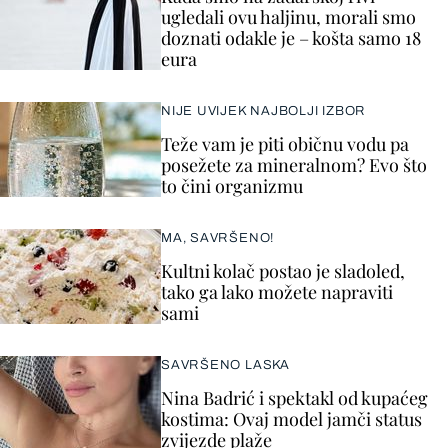
ugledali ovu haljinu, morali smo
doznati odakle je – košta samo 18
eura
NIJE UVIJEK NAJBOLJI IZBOR
Teže vam je piti običnu vodu pa
posežete za mineralnom? Evo što
to čini organizmu
MA, SAVRŠENO!
Kultni kolač postao je sladoled,
tako ga lako možete napraviti
sami
SAVRŠENO LASKA
Nina Badrić i spektakl od kupaćeg
kostima: Ovaj model jamči status
zvijezde plaže