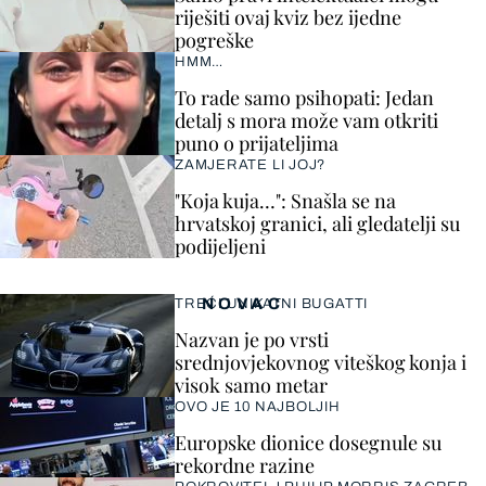
riješiti ovaj kviz bez ijedne
pogreške
HMM…
To rade samo psihopati: Jedan
detalj s mora može vam otkriti
puno o prijateljima
ZAMJERATE LI JOJ?
"Koja kuja…": Snašla se na
hrvatskoj granici, ali gledatelji su
podijeljeni
NOVAC
TREĆI UNIKATNI BUGATTI
Nazvan je po vrsti
srednjovjekovnog viteškog konja i
visok samo metar
OVO JE 10 NAJBOLJIH
Europske dionice dosegnule su
rekordne razine