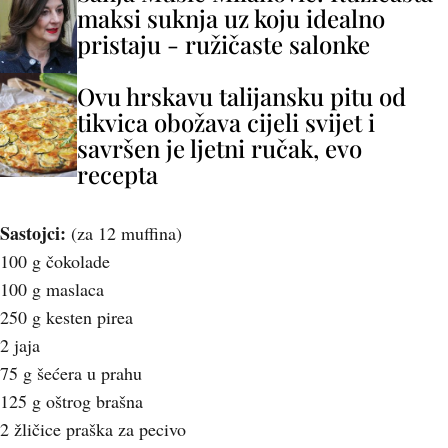
maksi suknja uz koju idealno
pristaju - ružičaste salonke
Ovu hrskavu talijansku pitu od
tikvica obožava cijeli svijet i
savršen je ljetni ručak, evo
recepta
Sastojci:
(za 12 muffina)
100 g čokolade
100 g maslaca
250 g kesten pirea
2 jaja
75 g šećera u prahu
125 g oštrog brašna
2 žličice praška za pecivo