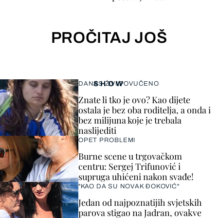
PROČITAJ JOŠ
SHOW
DANAS ŽIVI POVUČENO
Znate li tko je ovo? Kao dijete
ostala je bez oba roditelja, a onda i
bez milijuna koje je trebala
naslijediti
OPET PROBLEMI
Burne scene u trgovačkom
centru: Sergej Trifunović i
supruga uhićeni nakon svađe!
"KAO DA SU NOVAK ĐOKOVIĆ"
Jedan od najpoznatijih svjetskih
parova stigao na Jadran, ovakve