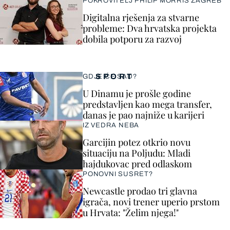
POKROVITELJ PHILIP MORRIS ZAGREB
Digitalna rješenja za stvarne
probleme: Dva hrvatska projekta
dobila potporu za razvoj
SPORT
GDJE ĆE SAD?
U Dinamu je prošle godine
predstavljen kao mega transfer,
danas je pao najniže u karijeri
IZ VEDRA NEBA
Garcijin potez otkrio novu
situaciju na Poljudu: Mladi
hajdukovac pred odlaskom
PONOVNI SUSRET?
Newcastle prodao tri glavna
igrača, novi trener uperio prstom
u Hrvata: "Želim njega!"