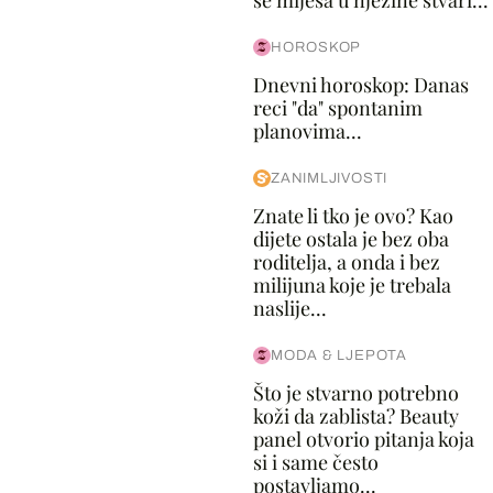
se miješa u njezine stvari...
HOROSKOP
Dnevni horoskop: Danas
reci "da" spontanim
planovima...
ZANIMLJIVOSTI
Znate li tko je ovo? Kao
dijete ostala je bez oba
roditelja, a onda i bez
milijuna koje je trebala
naslije...
MODA & LJEPOTA
Što je stvarno potrebno
koži da zablista? Beauty
panel otvorio pitanja koja
si i same često
postavljamo...