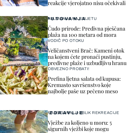
reakcije vjerojatno nisu očekivali
PUTOVANJA
NAJMANJA NA SVIJETU
Čudo prirode: Predivna pješčana
plaža na 100 metara od mora
VODIČ PO OTOKU
Veličanstveni Brač: Kameni otok
na kojem ćete pronaći pustinju,
predivne plaže i uzbudljivu hranu
OBVEZNO PROBATI!
Prefina ljetna salata od kupusa:
Kremasto savršenstvo koje
najbolje paše uz pečeno meso
ZDRAVLJE
NAJSIGURNIJI OBLIK REKREACIJE
Vježbe za koljeno u moru: 5
sigurnih vježbi koje mogu