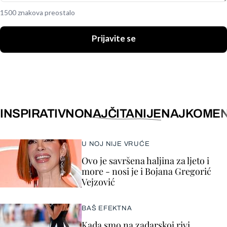
1500 znakova preostalo
Prijavite se
INSPIRATIVNO
NAJČITANIJE
NAJKOMEN
U NOJ NIJE VRUĆE
Ovo je savršena haljina za ljeto i
more - nosi je i Bojana Gregorić
Vejzović
BAŠ EFEKTNA
Kada smo na zadarskoj rivi