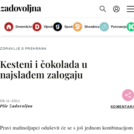
Dnevnik.hr
Vijesti
Sport
Showbizz
Putovanja
Slika nije dostupna
ZDRAVLJE & PREHRANA
Kesteni i čokolada u
Facebook
najslađem zalogaju
X
09-11-2011
WhatsApp
Piše
Zadovoljna
KOMENTARI
Viber
Pravi mafinoljupci oduševit će se s još jednom kombinacijom