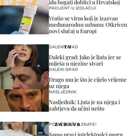
idu bogati dobitci u Hrvatskoj
PACIJENT U IZOLACIJI
Vratio se virus koji je izazvao
međunarodnu uzbunu: Otkriven
novi slučaj u Europi
TV
DALEKI GRAD
Daleki grad: Jako je ljuta jer se
miješa u njezine stvari
DALEKI GRAD
Drago mu je što je cijelo vrijeme
uz njega
NASLJEDNIK
Nasljednik: Ljuta je na njega i
zahtjeva da učini nešto
ZABAVA
POKAŽITE ŠTO ZNATE!
Samo pravi intelektualci mogu