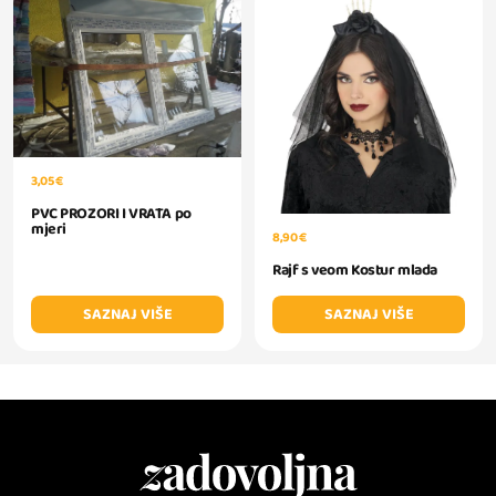
3,05 €
PVC PROZORI I VRATA po
mjeri
8,90 €
Rajf s veom Kostur mlada
SAZNAJ VIŠE
SAZNAJ VIŠE