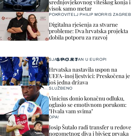
srednjovjekovnog viteškog konja i
visok samo metar
POKROVITELJ PHILIP MORRIS ZAGREB
Digitalna rješenja za stvarne
probleme: Dva hrvatska projekta
dobila potporu za razvoj
SPORT
SJAJAN TJEDAN U EUROPI
Hrvatska nastavila uspon na
UEFA-inoj ljestvici: Preskočena je
još jedna država
SLUŽBENO
Vinicius donio konačnu odluku,
oglasio se emotivnom porukom:
"Hvala vam svima"
OPA!
Josip Šutalo radi transfer u redove
nogometnog diva i bivšeg prvaka