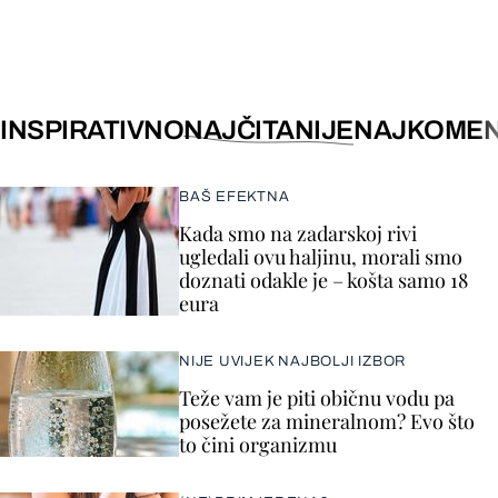
INSPIRATIVNO
NAJČITANIJE
NAJKOMEN
BAŠ EFEKTNA
Kada smo na zadarskoj rivi
ugledali ovu haljinu, morali smo
doznati odakle je – košta samo 18
eura
NIJE UVIJEK NAJBOLJI IZBOR
Teže vam je piti običnu vodu pa
posežete za mineralnom? Evo što
to čini organizmu