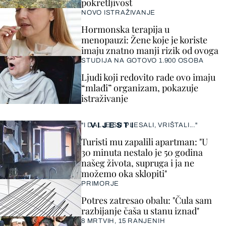
pokretljivost
NOVO ISTRAŽIVANJE
Hormonska terapija u
menopauzi: Žene koje je koriste
imaju znatno manji rizik od ovoga
STUDIJA NA GOTOVO 1.900 OSOBA
Ljudi koji redovito rade ovo imaju
“mlađi” organizam, pokazuje
istraživanje
VIJESTI
"I DALJE SU PLESALI, VRIŠTALI..."
Turisti mu zapalili apartman: "U
30 minuta nestalo je 50 godina
našeg života, supruga i ja ne
možemo oka sklopiti"
PRIMORJE
Potres zatresao obalu: "Čula sam
razbijanje čaša u stanu iznad"
8 MRTVIH, 15 RANJENIH