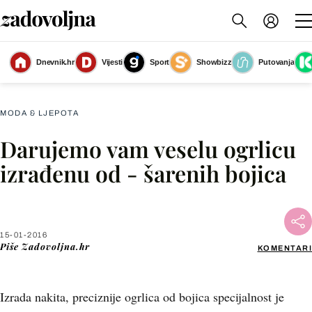
Dnevnik.hr
Vijesti
Sport
Showbizz
Putovanja
Slika nije dostupna
MODA & LJEPOTA
Darujemo vam veselu ogrlicu
Facebook
izrađenu od - šarenih bojica
X
15-01-2016
WhatsApp
Piše
Zadovoljna.hr
KOMENTARI
Viber
Izrada nakita, preciznije ogrlica od bojica specijalnost je