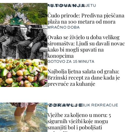
PUTOVANJA
NAJMANJA NA SVIJETU
Čudo prirode: Predivna pješčana
plaža na 100 metara od mora
MRAČNO DOBA
Ovako se živjelo u doba velikog
siromaštva: Ljudi su davali novac
kako bi mogli spavati na
konopcima
GOTOVO ZA 15 MINUTA
Najbolja ljetna salata od graha:
Brzinski recept za dane kada je
prevruće za kuhanje
ZDRAVLJE
NAJSIGURNIJI OBLIK REKREACIJE
Vježbe za koljeno u moru: 5
sigurnih vježbi koje mogu
smanjiti bol i poboljšati