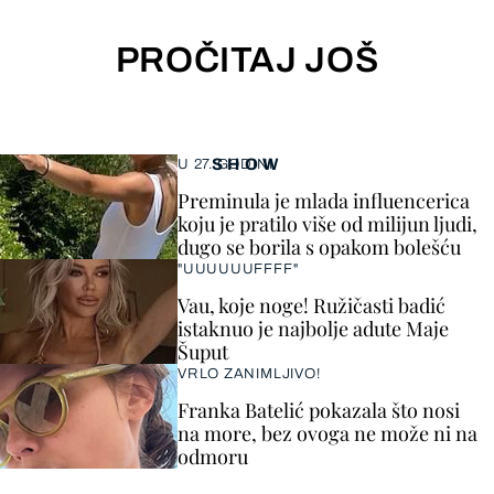
PROČITAJ JOŠ
SHOW
U 27. GODINI
Preminula je mlada influencerica
koju je pratilo više od milijun ljudi,
dugo se borila s opakom bolešću
"UUUUUUFFFF"
Vau, koje noge! Ružičasti badić
istaknuo je najbolje adute Maje
Šuput
VRLO ZANIMLJIVO!
Franka Batelić pokazala što nosi
na more, bez ovoga ne može ni na
odmoru