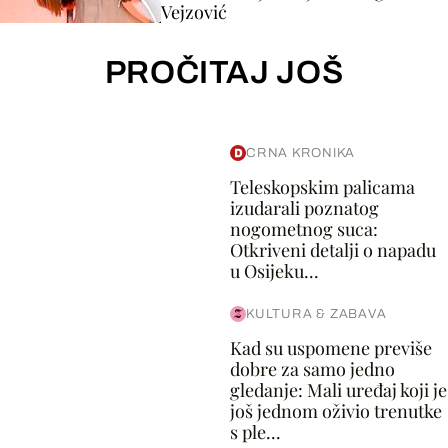
Vejzović
PROČITAJ JOŠ
CRNA KRONIKA
Teleskopskim palicama
izudarali poznatog
nogometnog suca:
Otkriveni detalji o napadu
u Osijeku...
KULTURA & ZABAVA
Kad su uspomene previše
dobre za samo jedno
gledanje: Mali uređaj koji je
još jednom oživio trenutke
s ple...