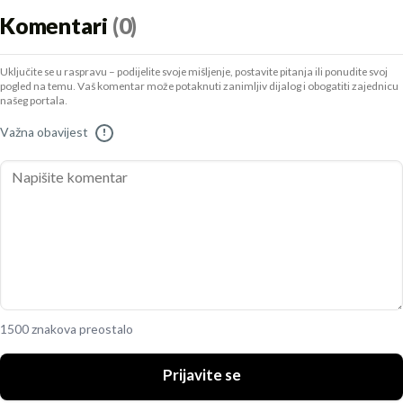
Komentari
(0)
Uključite se u raspravu – podijelite svoje mišljenje, postavite pitanja ili ponudite svoj
pogled na temu. Vaš komentar može potaknuti zanimljiv dijalog i obogatiti zajednicu
našeg portala.
Važna obavijest
!
1500 znakova preostalo
Prijavite se