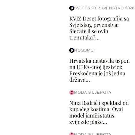
SVJETSKO PRVENSTVO 2026
KVIZ Deset fotografija sa
Svjetskog prvenstva:
Sjećate li se ovih
trenutaka?...
NOGOMET
Hrvatska nastavila uspon
na UEFA-inoj ljestvici:
Preskočena je još jedna
država...
MODA & LJEPOTA
Nina Badrić i spektakl od
kupaćeg kostima: Ovaj
model jamči status
zvijezde plaže...
MODA & LJEPOTA