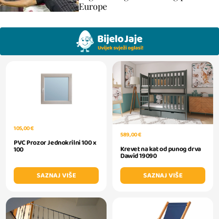
Europe
105,00 €
589,00 €
PVC Prozor Jednokrilni 100 x
Krevet na kat od punog drva
100
Dawid 19090
SAZNAJ VIŠE
SAZNAJ VIŠE