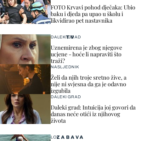
FOTO Krvavi pohod dječaka: Ubio
baku i djeda pa upao u školu i
likvidirao pet nastavnika
TV
DALEKI GRAD
Uznemirena je zbog njegove
ucjene - hoće li napraviti što
traži?
NASLJEDNIK
Želi da njih troje sretno žive, a
nije ni svjesna da ga je odavno
izgubila
DALEKI GRAD
Daleki grad: Intuicija joj govori da
danas neće otići iz njihovog
života
ZABAVA
LOL