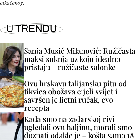
otkačenog.
U TRENDU
Sanja Musić Milanović: Ružičasta
maksi suknja uz koju idealno
pristaju - ružičaste salonke
Ovu hrskavu talijansku pitu od
tikvica obožava cijeli svijet i
savršen je ljetni ručak, evo
recepta
Kada smo na zadarskoj rivi
ugledali ovu haljinu, morali smo
doznati odakle je – košta samo 18