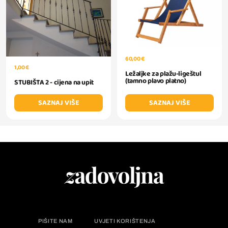
60,00 €
1,00 €
Ležaljke za plažu-ligeštul
(tamno plavo platno)
STUBIŠTA 2 - cijena na upit
SAZNAJ VIŠE
SAZNAJ VIŠE
PIŠITE NAM
UVJETI KORIŠTENJA