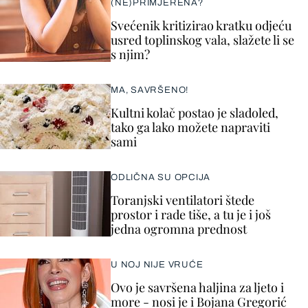
(NE)PRIMJERENA?
Svećenik kritizirao kratku odjeću
usred toplinskog vala, slažete li se
s njim?
MA, SAVRŠENO!
Kultni kolač postao je sladoled,
tako ga lako možete napraviti
sami
ODLIČNA SU OPCIJA
Toranjski ventilatori štede
prostor i rade tiše, a tu je i još
jedna ogromna prednost
U NOJ NIJE VRUĆE
Ovo je savršena haljina za ljeto i
more - nosi je i Bojana Gregorić