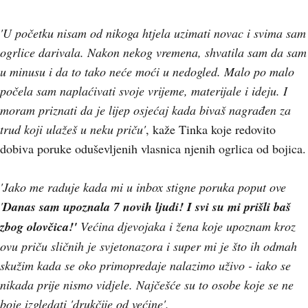
'U početku nisam od nikoga htjela uzimati novac i svima sam
ogrlice darivala. Nakon nekog vremena, shvatila sam da sam
u minusu i da to tako neće moći u nedogled. Malo po malo
počela sam naplaćivati svoje vrijeme, materijale i ideju. I
moram priznati da je lijep osjećaj kada bivaš nagrađen za
trud koji ulažeš u neku priču'
, kaže Tinka koje redovito
dobiva poruke oduševljenih vlasnica njenih ogrlica od bojica.
'Jako me raduje kada mi u inbox stigne poruka poput ove
'
Danas sam upoznala 7 novih ljudi! I svi su mi prišli baš
zbog olovčica!'
Većina djevojaka i žena koje upoznam kroz
ovu priču sličnih je svjetonazora i super mi je što ih odmah
skužim kada se oko primopredaje nalazimo uživo - iako se
nikada prije nismo vidjele. Najčešće su to osobe koje se ne
boje izgledati 'drukčije od većine'.