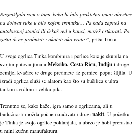
Razmišljala sam o tome kako bi bilo praktično imati olovčice
na dohvat ruke u bilo kojem trenutku… Pa kada zapneš na
autobusnoj stanici ili čekaš red u banci, možeš crtkarati. Pa
zašto ih ne probušiti i okačiti oko vrata?'
, priča Tinka.
U svoje ogrlica Tinka kombinira i perlice koje je skupila na
Meksiko, Costa Ricu, Indiju
svojim putovanjima u
i druge
zemlje, kvačice te druge predmete 'iz pernice' poput šiljila. U
izradi ogrlica služi se alatom kao što su bušilica s ultra
tankim svrdlom i velika pila.
Trenutno se, kako kaže, igra samo s ogrlicama, ali u
nakit
budućnosti možda počne izrađivati i drugi
. U početku
je Tinka je svoje ogrlice poklanjala, a ubrzo je hobi prerastao
u mini kućnu manufakturu.