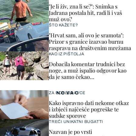
"Je li živ, zna li se?": Snimka s
Jadrana postala hit, radi li i vaš
muž ovo?
ŠTO KAŽETE?
"Hrvat sam, ali ovo je sramota":
Prizor s granice izazvao burnu
raspravu na društvenim mrežama
KAO IZ PIŠTOLJA
Dobacila komentar trudnici bez
noge, a muž ispalio odgovor kao
da je samo čekao…
NOVAC
ZA POSLODAVCE
Kako ispravno dati nekome otkaz
i izbjeći najčešće pogreške te
sudske sporove
TREĆI UNIKATNI BUGATTI
Nazvan je po vrsti