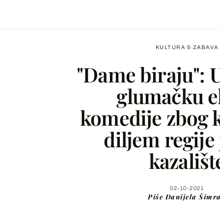
KULTURA & ZABAVA
"Dame biraju": 
glumačku e
komedije zbog k
Facebook
diljem regije
X
kazališt
WhatsApp
02-10-2021
Piše
Danijela Šimr
Viber