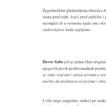
Zagrebačkim gledateljima obećava d
stane pred njih:
Izaći pred publiku i 
nasmijati ih u vremenu kada smo okru
zadovoljstvo kada uspijemo.
Davor Sabo
još je jedan član origin
njegovih prvih profesionalnih preds
se rado vraćam i zaista uživam u sva
načine da predstavu osvježimo i obo
I više nego uspješno, sudeći po reak