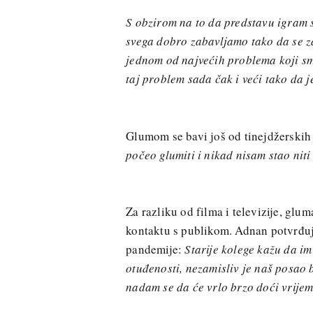
S obzirom na to da predstavu igram s 
svega dobro zabavljamo tako da se za
jednom od najvećih problema koji smo
taj problem sada čak i veći tako da j
Glumom se bavi još od tinejdžerskih 
počeo glumiti i nikad nisam stao niti
Za razliku od filma i televizije, glum
kontaktu s publikom. Adnan potvrđuj
pandemije:
Starije kolege kažu da im 
otuđenosti, nezamisliv je naš posao 
nadam se da će vrlo brzo doći vrije