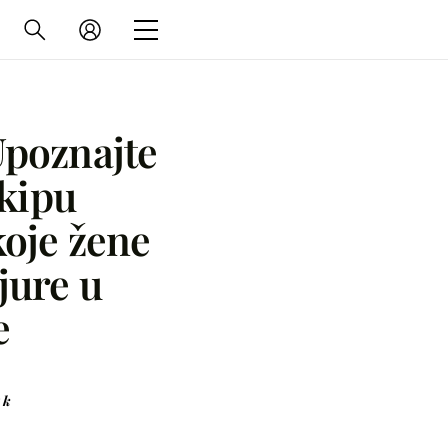
Upoznajte
kipu
oje žene
 jure u
e
ak