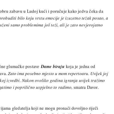
obru zabavu u Ludoj kući i poručuje kako jedva čeka da
probuditi bilo koju vrstu emocije je izuzetno težak posao, a
ženi samo problemima još teži, ali je zato nevjerojatno
alne glumačke postave
Dame biraju
koja je jedna od
tava.
Zato ima posebno mjesto u mom repertoaru. Uvijek joj
koj izvedbi. Nakon ovoliko godina igranja uvijek tražimo
gatimo i poprilično uspješno to radimo,
smatra Davor.
cijama gledatelja koji ne mogu pronaći dovoljno riječi