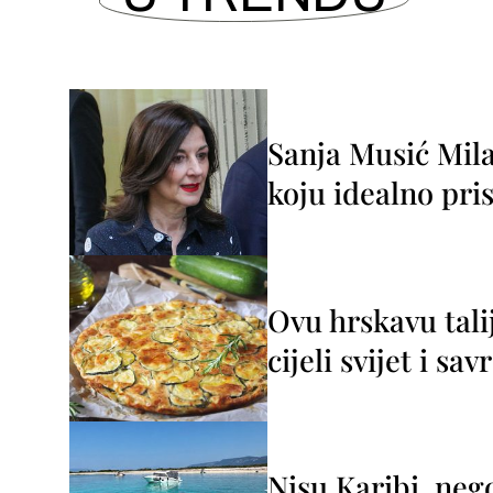
Sanja Musić Mila
koju idealno pris
Ovu hrskavu tali
cijeli svijet i sa
Nisu Karibi, neg