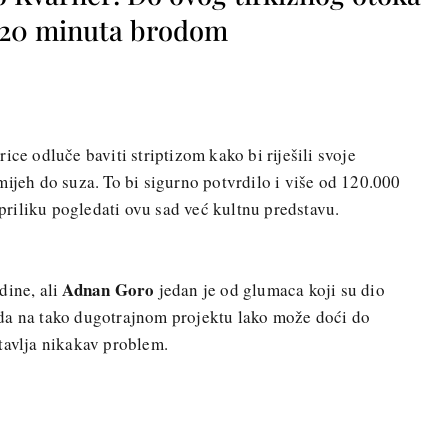
o 20 minuta brodom
ice odluče baviti striptizom kako bi riješili svoje
mijeh do suza. To bi sigurno potvrdilo i više od 120.000
i priliku pogledati ovu sad već kultnu predstavu.
Adnan Goro
dine, ali
jedan je od glumaca koji su dio
da na tako dugotrajnom projektu lako može doći do
tavlja nikakav problem.