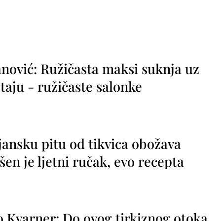
nović: Ružičasta maksi suknja uz
taju - ružičaste salonke
jansku pitu od tikvica obožava
vršen je ljetni ručak, evo recepta
o Kvarner: Do ovog tirkiznog otoka