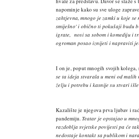
hvale za predstavu. Davor se slaže s
napominje kako su sve uloge zapravo
zahtjevna, mnogo je zamki u koje se 
smiješno' i obično ti pokušaji budu 
igrate, nosi sa sobom i komediju i t
ogroman posao iznijeti i napraviti je
I on je, poput mnogih svojih kolega
se ta ideja stvarala u meni od malih 
želju i potrebu i kasnije su stvari iš
Kazalište je njegova prva ljubav i ra
pandemiju.
Teatar je opstajao u mno
razdoblja svjetske povijesti pa će ta
nedostaje kontakt sa publikom i nar