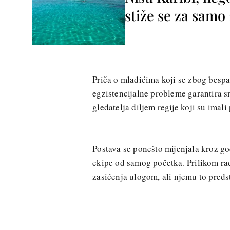
stiže se za sam
Priča o mladićima koji se zbog bespar
egzistencijalne probleme garantira s
gledatelja diljem regije koji su imal
Postava se ponešto mijenjala kroz go
ekipe od samog početka. Prilikom ra
zasićenja ulogom, ali njemu to preds