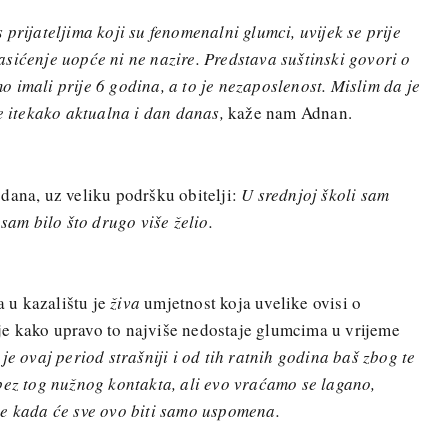
prijateljima koji su fenomenalni glumci, uvijek se prije
sićenje uopće ni ne nazire. Predstava suštinski govori o
 imali prije 6 godina, a to je nezaposlenost. Mislim da je
e itekako aktualna i dan danas,
kaže nam Adnan.
dana, uz veliku podršku obitelji:
U srednjoj školi sam
 sam bilo što drugo više želio.
a u kazalištu je
živa
umjetnost koja uvelike ovisi o
e kako upravo to najviše nedostaje glumcima u vrijeme
je ovaj period strašniji i od tih ratnih godina baš zbog te
bez tog nužnog kontakta, ali evo vraćamo se lagano,
me kada će sve ovo biti samo uspomena.