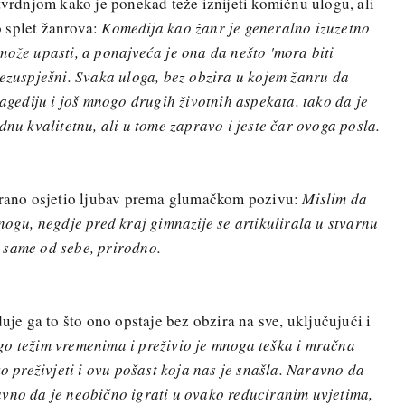
 tvrdnjom kako je ponekad teže iznijeti komičnu ulogu, ali
 splet žanrova:
Komedija kao žanr je generalno izuzetno
može upasti, a ponajveća je ona da nešto 'mora biti
bezuspješni. Svaka uloga, bez obzira u kojem žanru da
ragediju i još mnogo drugih životnih aspekata, tako da je
dnu kvalitetnu, ali u tome zapravo i jeste čar ovoga posla.
, rano osjetio ljubav prema glumačkom pozivu:
Mislim da
nogu, negdje pred kraj gimnazije se artikulirala u stvarnu
le same od sebe, prirodno.
duje ga to što ono opstaje bez obzira na sve, uključujući i
go težim vremenima i preživio je mnoga teška i mračna
ko preživjeti i ovu pošast koja nas je snašla. Naravno da
avno da je neobično igrati u ovako reduciranim uvjetima,