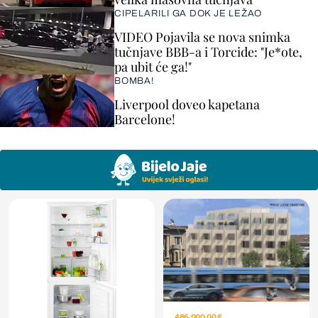
CIPELARILI GA DOK JE LEŽAO
VIDEO Pojavila se nova snimka
tučnjave BBB-a i Torcide: "Je*ote,
pa ubit će ga!"
BOMBA!
Liverpool doveo kapetana
Barcelone!
486.000,00 €