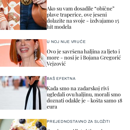
Ako su vam dosadile “obične”
plave traperice, ove jeseni
dolazite na svoje - izdvajamo 15
hit modela
U NOJ NIJE VRUĆE
Ovo je savršena haljina za ljeto i
more - nosi je i Bojana Gregorić
Vejzović
BAŠ EFEKTNA
Kada smo na zadarskoj rivi
ugledali ovu haljinu, morali smo
doznati odakle je – košta samo 18
eura
PREJEDNOSTAVNO ZA SLOŽITI