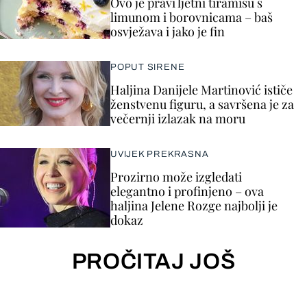
Ovo je pravi ljetni tiramisu s
limunom i borovnicama – baš
osvježava i jako je fin
POPUT SIRENE
Haljina Danijele Martinović ističe
ženstvenu figuru, a savršena je za
večernji izlazak na moru
UVIJEK PREKRASNA
Prozirno može izgledati
elegantno i profinjeno – ova
haljina Jelene Rozge najbolji je
dokaz
PROČITAJ JOŠ