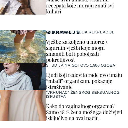
recepata koje moraju znati svi
kuhari
ZDRAVLJE
NAJSIGURNIJI OBLIK REKREACIJE
Vježbe za koljeno u moru: 5
sigurnih vježbi koje mogu
smanjiti bol i poboljšati
pokretljivost
STUDIJA NA GOTOVO 1.900 OSOBA
Ljudi koji redovito rade ovo imaju
“mlađi” organizam, pokazuje
istraživanje
"VRHUNAC" ŽENSKOG SEKSUALNOG
ISKUSTVA
Kako do vaginalnog orgazma?
Samo 18 % žena može ga doživjeti
isključivo na ovaj način