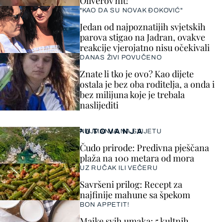
Oliverov hit!
"KAO DA SU NOVAK ĐOKOVIĆ"
Jedan od najpoznatijih svjetskih
parova stigao na Jadran, ovakve
reakcije vjerojatno nisu očekivali
DANAS ŽIVI POVUČENO
Znate li tko je ovo? Kao dijete
ostala je bez oba roditelja, a onda i
bez milijuna koje je trebala
naslijediti
PUTOVANJA
NAJMANJA NA SVIJETU
Čudo prirode: Predivna pješčana
plaža na 100 metara od mora
UZ RUČAK ILI VEČERU
Savršeni prilog: Recept za
najfinije mahune sa špekom
BON APPETIT!
Majke svih umaka: 5 kultnih