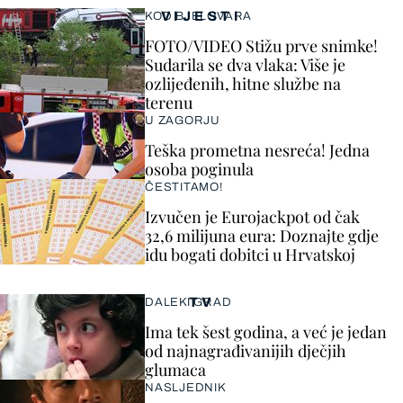
VIJESTI
KOD BJELOVARA
FOTO/VIDEO Stižu prve snimke!
Sudarila se dva vlaka: Više je
ozlijeđenih, hitne službe na
terenu
U ZAGORJU
Teška prometna nesreća! Jedna
osoba poginula
ČESTITAMO!
Izvučen je Eurojackpot od čak
32,6 milijuna eura: Doznajte gdje
idu bogati dobitci u Hrvatskoj
TV
DALEKI GRAD
Ima tek šest godina, a već je jedan
od najnagrađivanijih dječjih
glumaca
NASLJEDNIK