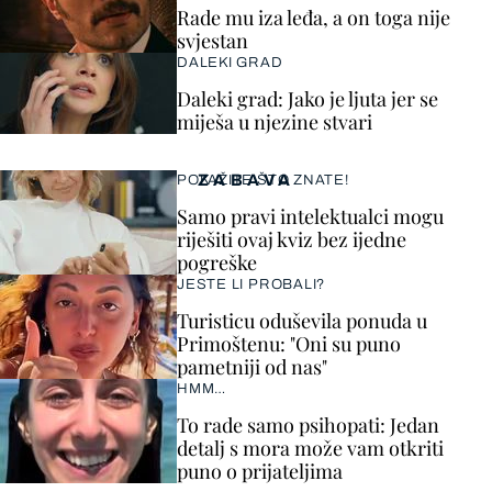
Rade mu iza leđa, a on toga nije
svjestan
DALEKI GRAD
Daleki grad: Jako je ljuta jer se
miješa u njezine stvari
ZABAVA
POKAŽITE ŠTO ZNATE!
Samo pravi intelektualci mogu
riješiti ovaj kviz bez ijedne
pogreške
JESTE LI PROBALI?
Turisticu oduševila ponuda u
Primoštenu: "Oni su puno
pametniji od nas"
HMM…
To rade samo psihopati: Jedan
detalj s mora može vam otkriti
puno o prijateljima