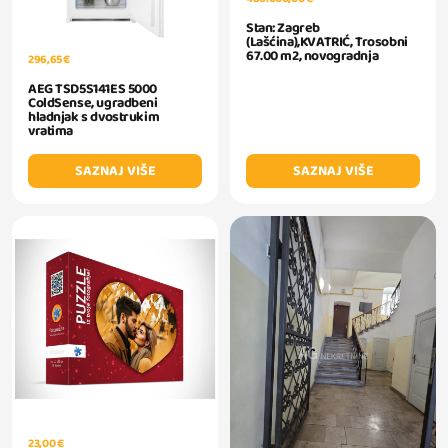
Stan: Zagreb
(Lašćina),KVATRIĆ, Trosobni
67.00 m2, novogradnja
296,65 €
AEG TSD5S141ES 5000
ColdSense, ugradbeni
hladnjak s dvostrukim
vratima
SAZNAJ VIŠE
SAZNAJ VIŠE
23,00 €