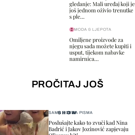
gledanje: Mali uređaj koji je
još jednom oživio trenutke
s ple...
MODA & LJEPOTA
Omiljene proizvode za
njegu sada možete kupiti i
usput, tijekom nabavke
namirnica...
PROČITAJ JOŠ
SHOW
SAMO DOBRA PISMA
Poslušajte kako to zvuči kad Nina
Badrić i Jakov Jozinović zapjevaju