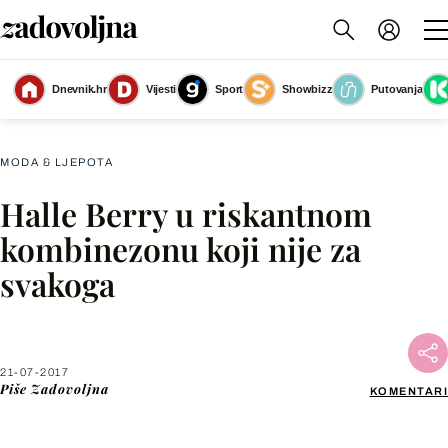
Dnevnik.hr
Vijesti
Sport
Showbizz
Putovanja
Slika nije dostupna
MODA & LJEPOTA
Halle Berry u riskantnom
Facebook
kombinezonu koji nije za
svakoga
X
WhatsApp
21-07-2017
Piše
Zadovoljna
KOMENTARI
Viber