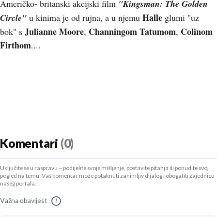
Američko- britanski akcijski film
"Kingsman: The Golden
Halle
Circle"
u kinima je od rujna, a u njemu
glumi "uz
Julianne Moore
Channingom Tatumom
Colinom
bok" s
,
,
Firthom
....
Komentari
(0)
Uključite se u raspravu – podijelite svoje mišljenje, postavite pitanja ili ponudite svoj
pogled na temu. Vaš komentar može potaknuti zanimljiv dijalog i obogatiti zajednicu
našeg portala.
Važna obavijest
!