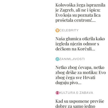
Kolovoška žega ispraznila
je Zagreb, ali ne i špicu:
Evo koja su poznata lica
prošetala centrom!...
CELEBRITY
Naša glumica otkrila kako
izgleda njezin odmor s
dečkom na Korčuli...
ZANIMLJIVOSTI
Netko zbog ćevapa, netko
zbog drške za motiku: Evo
zbog čega sve Hrvati
duguju pivo...
KULTURA & ZABAVA
Kad su uspomene previše
dobre za samo jedno