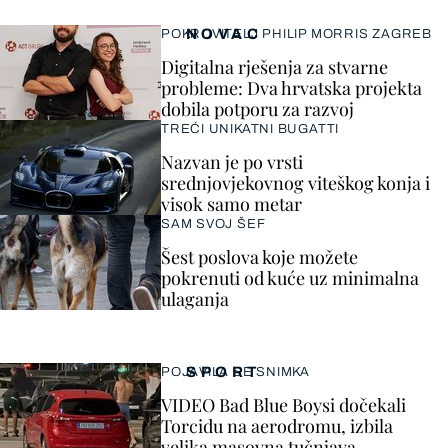
NOVAC
POKROVITELJ PHILIP MORRIS ZAGREB
Digitalna rješenja za stvarne
probleme: Dva hrvatska projekta
dobila potporu za razvoj
TREĆI UNIKATNI BUGATTI
Nazvan je po vrsti
srednjovjekovnog viteškog konja i
visok samo metar
SAM SVOJ ŠEF
Šest poslova koje možete
pokrenuti od kuće uz minimalna
ulaganja
SPORT
POJAVILA SE SNIMKA
VIDEO Bad Blue Boysi dočekali
Torcidu na aerodromu, izbila
velika masovna tučnjava