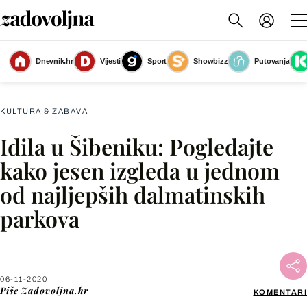
Dnevnik.hr
Vijesti
Sport
Showbizz
Putovanja
Slika nije dostupna
KULTURA & ZABAVA
Idila u Šibeniku: Pogledajte
Facebook
kako jesen izgleda u jednom
od najljepših dalmatinskih
X
parkova
WhatsApp
Viber
06-11-2020
Piše
Zadovoljna.hr
KOMENTARI