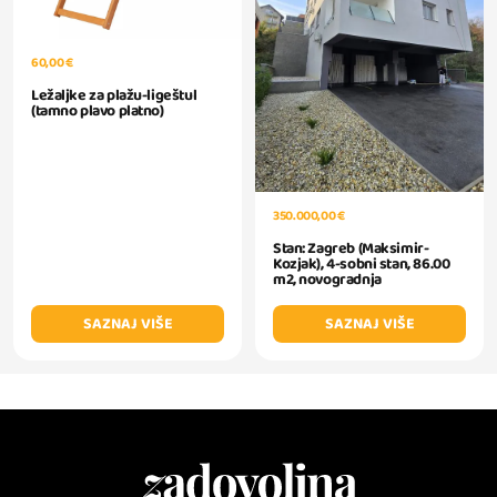
60,00 €
Ležaljke za plažu-ligeštul
(tamno plavo platno)
350.000,00 €
Stan: Zagreb (Maksimir-
Kozjak), 4-sobni stan, 86.00
m2, novogradnja
SAZNAJ VIŠE
SAZNAJ VIŠE