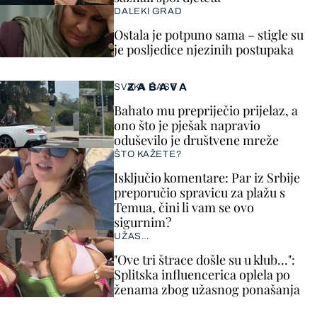
DALEKI GRAD
Ostala je potpuno sama – stigle su
je posljedice njezinih postupaka
ZABAVA
SVAKA ČAST
Bahato mu prepriječio prijelaz, a
ono što je pješak napravio
oduševilo je društvene mreže
ŠTO KAŽETE?
Isključio komentare: Par iz Srbije
preporučio spravicu za plažu s
Temua, čini li vam se ovo
sigurnim?
UŽAS…
"Ove tri štrace došle su u klub…":
Splitska influencerica oplela po
ženama zbog užasnog ponašanja