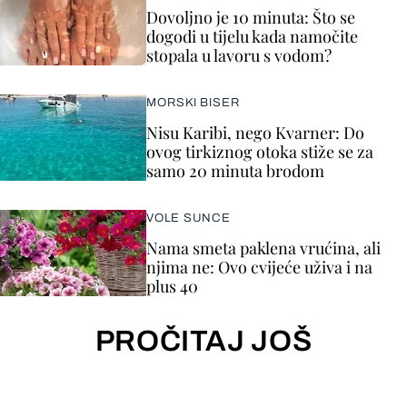
Dovoljno je 10 minuta: Što se
dogodi u tijelu kada namočite
stopala u lavoru s vodom?
MORSKI BISER
Nisu Karibi, nego Kvarner: Do
ovog tirkiznog otoka stiže se za
samo 20 minuta brodom
VOLE SUNCE
Nama smeta paklena vrućina, ali
njima ne: Ovo cvijeće uživa i na
plus 40
PROČITAJ JOŠ