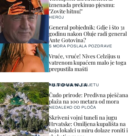
iznenada prekinuo pjesmu:
"Zovite hitnu!"
HEROJ
General pobjednik: Gdje i što 31
godinu nakon Oluje radi general
Ante Gotovina?
S MORA POSLALA POZDRAVE
Vruće, vruće! Nives Celzijus u
vatrenom kupaćem malo je toga
prepustila mašti
PUTOVANJA
NAJMANJA NA SVIJETU
Čudo prirode: Predivna pješčana
plaža na 100 metara od mora
NEDALEKO OD PLOČA
Skriveni vojni tuneli na jugu
Hrvatske: Omiljena kupališta na
koja lokalci u miru dolaze roniti i