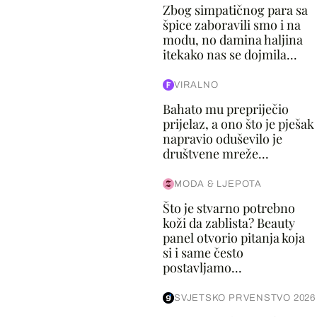
Zbog simpatičnog para sa
špice zaboravili smo i na
modu, no damina haljina
itekako nas se dojmila...
VIRALNO
Bahato mu prepriječio
prijelaz, a ono što je pješak
napravio oduševilo je
društvene mreže...
MODA & LJEPOTA
Što je stvarno potrebno
koži da zablista? Beauty
panel otvorio pitanja koja
si i same često
postavljamo...
SVJETSKO PRVENSTVO 2026