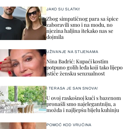
JAKO SU SLATKI!
Zbog simpatičnog para sa špice
zaboravili smo i na modu, no
njezina haljina itekako nas se
dojmila
UŽIVANJE NA STIJENAMA
Nina Badrić: Kupaći kostim
potpuno golih leđa koji tako lijepo
ističe žensku senzualnost
I TERASA JE SAN SNOVA!
U ovoj raskošnoj kući s bazenom
pronašli smo najelegantniju, a
možda i najljepšu bijelu kuhinju
POMOĆ KOD VRUĆINA