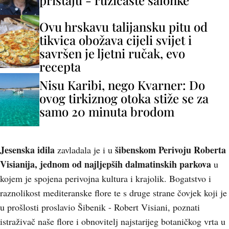
pristaju - ružičaste salonke
Ovu hrskavu talijansku pitu od
tikvica obožava cijeli svijet i
savršen je ljetni ručak, evo
recepta
Nisu Karibi, nego Kvarner: Do
ovog tirkiznog otoka stiže se za
samo 20 minuta brodom
Jesenska idila
šibenskom Perivoju Roberta
zavladala je i u
Visianija
, jednom od najljepših dalmatinskih parkova
u
kojem je spojena perivojna kultura i krajolik. Bogatstvo i
raznolikost mediteranske flore te s druge strane čovjek koji je
u prošlosti proslavio Šibenik - Robert Visiani, poznati
istraživač naše flore i obnovitelj najstarijeg botaničkog vrta u