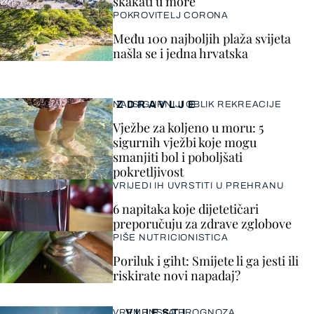
skakati u more
POKROVITELJ CORONA
Među 100 najboljih plaža svijeta
našla se i jedna hrvatska
ZDRAVLJE
NAJSIGURNIJI OBLIK REKREACIJE
Vježbe za koljeno u moru: 5
sigurnih vježbi koje mogu
smanjiti bol i poboljšati
pokretljivost
VRIJEDI IH UVRSTITI U PREHRANU
6 napitaka koje dijetetičari
preporučuju za zdrave zglobove
PIŠE NUTRICIONISTICA
Poriluk i giht: Smijete li ga jesti ili
riskirate novi napadaj?
VIJESTI
VREMENSKA PROGNOZA