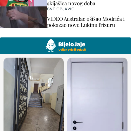
skijašica novog doba
SVE OBJAVIO
VIDEO Australac ošišao Modrića i
pokazao novu Lukinu frizuru