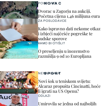
NOVAC
POVOLJNO
Dvorac u Zagorju na aukciji.
Početna cijena 1,46 milijuna eura
ZA POSLODAVCE
Kako ispravno dati nekome otkaz
i izbjeći najčešće pogreške te
sudske sporove
KAMO BI OTIŠLI?
O preseljenju u inozemstvo
razmišlja 9 od 10 Europljana
SPORT
NEMA KRAJA
Novi šok u teniskom svijetu:
Alcaraz propušta Cincinatti, hoće
li igrati na US Openu?
ODLAZI
Umirovila se jedna od najboljih