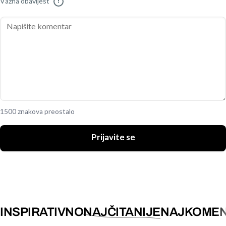
Važna obavijest
!
1500 znakova preostalo
Prijavite se
INSPIRATIVNO
NAJČITANIJE
NAJKOMEN