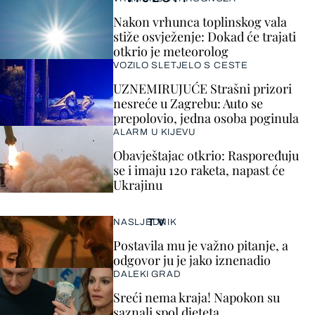
Nakon vrhunca toplinskog vala
stiže osvježenje: Dokad će trajati
otkrio je meteorolog
VOZILO SLETJELO S CESTE
UZNEMIRUJUĆE Strašni prizori
nesreće u Zagrebu: Auto se
prepolovio, jedna osoba poginula
ALARM U KIJEVU
Obavještajac otkrio: Raspoređuju
se i imaju 120 raketa, napast će
Ukrajinu
TV
NASLJEDNIK
Postavila mu je važno pitanje, a
odgovor ju je jako iznenadio
DALEKI GRAD
Sreći nema kraja! Napokon su
saznali spol djeteta