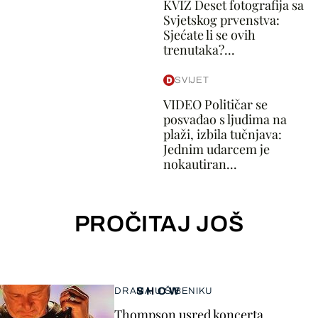
KVIZ Deset fotografija sa
Svjetskog prvenstva:
Sjećate li se ovih
trenutaka?...
SVIJET
VIDEO Političar se
posvađao s ljudima na
plaži, izbila tučnjava:
Jednim udarcem je
nokautiran...
PROČITAJ JOŠ
SHOW
DRAMA U ŠIBENIKU
Thompson usred koncerta