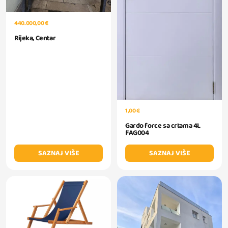
440.000,00 €
Rijeka, Centar
1,00 €
Gardo force sa crtama 4L
FAG004
SAZNAJ VIŠE
SAZNAJ VIŠE