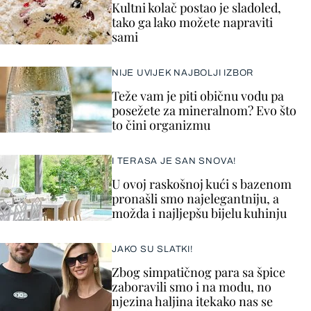
Kultni kolač postao je sladoled,
tako ga lako možete napraviti
sami
NIJE UVIJEK NAJBOLJI IZBOR
Teže vam je piti običnu vodu pa
posežete za mineralnom? Evo što
to čini organizmu
I TERASA JE SAN SNOVA!
U ovoj raskošnoj kući s bazenom
pronašli smo najelegantniju, a
možda i najljepšu bijelu kuhinju
JAKO SU SLATKI!
Zbog simpatičnog para sa špice
zaboravili smo i na modu, no
njezina haljina itekako nas se