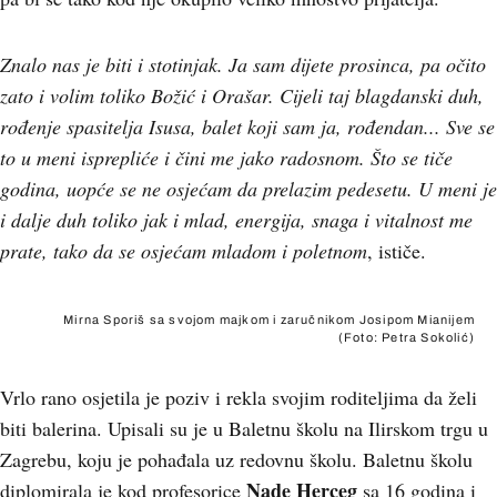
Znalo nas je biti i stotinjak. Ja sam dijete prosinca, pa očito
zato i volim toliko Božić i Orašar. Cijeli taj blagdanski duh,
rođenje spasitelja Isusa, balet koji sam ja, rođendan... Sve se
to u meni isprepliće i čini me jako radosnom. Što se tiče
godina, uopće se ne osjećam da prelazim pedesetu. U meni je
i dalje duh toliko jak i mlad, energija, snaga i vitalnost me
prate, tako da se osjećam mladom i poletnom
, ističe.
Mirna Sporiš sa svojom majkom i zaručnikom Josipom Mianijem
(Foto: Petra Sokolić)
Vrlo rano osjetila je poziv i rekla svojim roditeljima da želi
biti balerina. Upisali su je u Baletnu školu na Ilirskom trgu u
Zagrebu, koju je pohađala uz redovnu školu. Baletnu školu
Nade Herceg
diplomirala je kod profesorice
sa 16 godina i