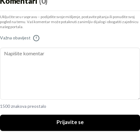
Komentari
(0)
Uključite se u raspravu – podijelite svoje mišljenje, postavite pitanja ili ponudite svoj
pogled na temu. Vaš komentar može potaknuti zanimljiv dijalog i obogatiti zajednicu
našeg portala.
Važna obavijest
!
1500 znakova preostalo
Prijavite se