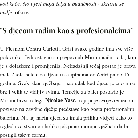
kod kuće, što i jest moja želja u budućnosti - skrasiti se
ovdje
, otkriva.
"S djecom radim kao s profesionalcima"
U Plesnom Centru Carlotta Grisi svake godine ima sve više
polaznika. Jednostavno su prepoznali Mirnin način rada, koji
je s dolaskom i promijenila. Nekadašnji tečaj postao je prava
mala škola baleta za djecu u skupinama od četiri pa do 15
godina. Svaki dan vježbaju i napredak kod djece je enormno
brz i velik te vidljiv svima. Temelje za balet postavio je
Nicolae Vasc,
Mirnin bivši kolega
koji ju je svojevremeno i
pozivao na završne dječje predstave kao gosta profesionalnu
balerinu. Na taj način djeca su imala priliku vidjeti kako to
izgleda za stvarno i koliko još puno moraju vježbati da bi
postigli takvu formu.