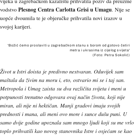
vijeka u zagrebačkom kazalištu prihvatila poziv da preuzme
Plesnog Centra Carlotta Grisi u Umagu
vodstvo
. Nije se
uopće dvoumila te je objeručke prihvatila novi izazov u
svojoj karijeri.
'Božić ćemo proslaviti u zagrebačkom stanu s borom od gotovo četiri
metra i ukrasima iz cijelog svijeta'
(Foto: Petra Sokolić)
Život u Istri doista
je
predivno nestvaran. Oduvijek sam
maštala da živim na moru i, eto, ostvario mi se i taj san.
Metropola i Umag zaista
su
dva različita svijeta i meni u
potpunosti trenutno odgovara ovaj način života, koji nije
miran, ali nije ni hektičan. Manji gradovi imaju svojih
prednosti i mana, ali meni ovo more i sunce dušu puni. U
samo dvije godine upoznala sam mnogo ljudi koji su me vrlo
toplo prihvatili kao novog stanovnika Istre i osjećam se kao