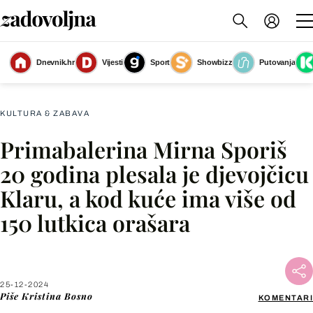
Primabalerina Mirna Sporiš pokazala nam je svoj prekrasan zagrebački stan
Dnevnik.hr
Vijesti
Sport
Showbizz
Putovanja
u kojem ima vitrinu s preko 150 lutkica orašara
(Foto: Petra Sokolić)
KULTURA & ZABAVA
Primabalerina Mirna Sporiš
Facebook
20 godina plesala je djevojčicu
Klaru, a kod kuće ima više od
X
150 lutkica orašara
WhatsApp
Viber
25-12-2024
Piše
Kristina Bosno
KOMENTARI