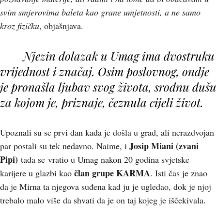
svim smjerovima baleta kao grane umjetnosti, a ne samo
kroz fizičku
, objašnjava.
Njezin dolazak u Umag ima dvostruku
vrijednost i značaj. Osim poslovnog, ondje
je pronašla ljubav svog života, srodnu dušu
za kojom je, priznaje, čeznula cijeli život.
Upoznali su se prvi dan kada je došla u grad, ali nerazdvojan
Josip Miani (zvani
par postali su tek nedavno. Naime, i
Pipi)
tada se vratio u Umag nakon 20 godina svjetske
član grupe KARMA
karijere u glazbi kao
. Isti čas je znao
da je Mirna ta njegova suđena kad ju je ugledao, dok je njoj
trebalo malo više da shvati da je on taj kojeg je iščekivala.