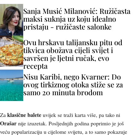
Sanja Musić Milanović: Ružičasta
maksi suknja uz koju idealno
pristaju - ružičaste salonke
Ovu hrskavu talijansku pitu od
tikvica obožava cijeli svijet i
savršen je ljetni ručak, evo
recepta
Nisu Karibi, nego Kvarner: Do
ovog tirkiznog otoka stiže se za
samo 20 minuta brodom
klasične balete
Za
uvijek se traži karta više, pa tako ni
Orašar
nije izuzetak. Posljednjih godina poprimio je još
veću popularizaciju u cijelome svijetu, a to samo pokazuje