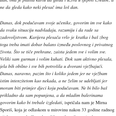
ne da gleda kako neki plesač ima loš dan.
Danas, dok podučavam svoje učenike, govorim im sve kako
da svaku situaciju nadvladaju, razumiju i da rade sa
zadovoljstvom. Karijera plesača vrlo
je
kratka i baš zbog
toga treba imati dobar balans između poslovnog i privatnog
života. Što se tiče prehrane, zaista jedem sve i volim sve.
Veliki sam gurman i volim kuhati. Dok sam aktivno plesala,
jela bih obilno i sve bih potrošila u dvorani vježbajući.
Danas, naravno, pazim što i koliko jedem jer ne vježbam
istim intenzitetom kao nekada, a ne želim se udebljati jer
moram biti primjer djeci koju podučavam. Ne bi bilo baš
prikladno da sam popunjena, a da mladim balerinama
govorim kako bi trebale izgledati
, ispričala nam je Mirna
Sporiš, koja je odlaskom u mirovinu nakon 33 godine radnog