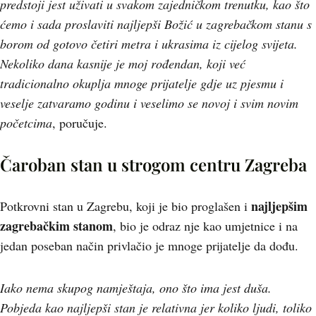
predstoji jest uživati u svakom zajedničkom trenutku, kao što
ćemo i sada proslaviti najljepši Božić u zagrebačkom stanu s
borom od gotovo četiri metra i ukrasima iz cijelog svijeta.
Nekoliko dana kasnije je moj rođendan, koji već
tradicionalno okuplja mnoge prijatelje gdje uz pjesmu i
veselje zatvaramo godinu i veselimo se novoj i svim novim
početcima
, poručuje.
Čaroban stan u strogom centru Zagreba
najljepšim
Potkrovni stan u Zagrebu, koji je bio proglašen i
zagrebačkim stanom
, bio je odraz nje kao umjetnice i na
jedan poseban način privlačio je mnoge prijatelje da dođu.
Iako nema skupog namještaja, ono što ima jest duša.
Pobjeda kao najljepši stan je relativna jer koliko ljudi, toliko