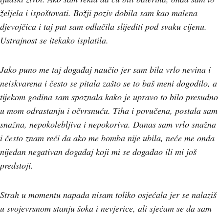
željela i ispoštovati. Božji poziv dobila sam kao malena
djevojčica i taj put sam odlučila slijediti pod svaku cijenu.
Ustrajnost se itekako isplatila.
Jako puno me taj događaj naučio jer sam bila vrlo nevina i
neiskvarena i često se pitala zašto se to baš meni dogodilo, a
tijekom godina sam spoznala kako je upravo to bilo presudno
u mom odrastanju i očvrsnuću. Tiha i povučena, postala sam
snažna, nepokolebljiva i nepokoriva. Danas sam vrlo snažna
i često znam reći da ako me bomba nije ubila, neće me onda
nijedan negativan događaj koji mi se događao ili mi još
predstoji.
Strah u momentu napada nisam toliko osjećala jer se nalaziš
u svojevrsnom stanju šoka i nevjerice, ali sjećam se da sam