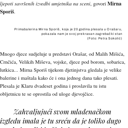
Mirna
ljepoti savršenih izvedbi umjetnika na sceni
, govori
Sporiš
.
Primabalerina Mirna Sporiš, koja je 20 godina plesala u Orašaru,
pokazala nam je svoj prekrasan zagrebački stan
(Foto: Petra Sokolić)
Mnogo djece sudjeluje u predstavi Orašar, od Malih Mišića,
Crnčića, Velikih Miševa, vojske, djece pod borom, sobarica,
lutkica... Mirna Sporiš tijekom djetinjstva gledala je velike
balerine i maštala kako će i ona jednog dana tako plesati.
Plesala je Klaru dvadeset godina i proslavila tu istu
obljetnicu te se oprostila od uloge djevojčice.
Zahvaljujući svom mladenačkom
izgledu imala je tu sreću da je toliko dugo