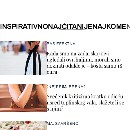
INSPIRATIVNO
NAJČITANIJE
NAJKOMEN
BAŠ EFEKTNA
Kada smo na zadarskoj rivi
ugledali ovu haljinu, morali smo
doznati odakle je – košta samo 18
eura
(NE)PRIMJERENA?
Svećenik kritizirao kratku odjeću
usred toplinskog vala, slažete li se
s njim?
MA, SAVRŠENO!