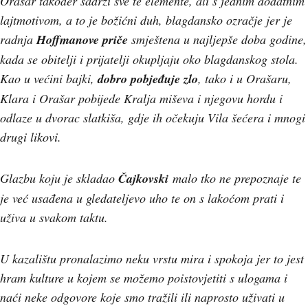
Orašar također sadrži sve te elemente, ali s jednim dodatnim
lajtmotivom, a to je božićni duh, blagdansko ozračje jer je
radnja
Hoffmanove priče
smještena u najljepše doba godine,
kada se obitelji i prijatelji okupljaju oko blagdanskog stola.
Kao u većini bajki,
dobro pobjeđuje zlo
, tako i u Orašaru,
Klara i Orašar pobijede Kralja miševa i njegovu hordu i
odlaze u dvorac slatkiša, gdje ih očekuju Vila šećera i mnogi
drugi likovi.
Glazbu koju je skladao
Čajkovski
malo tko ne prepoznaje te
je već usađena u gledateljevo uho te on s lakoćom prati i
uživa u svakom taktu.
U kazalištu pronalazimo neku vrstu mira i spokoja jer to jest
hram kulture u kojem se možemo poistovjetiti s ulogama i
naći neke odgovore koje smo tražili ili naprosto uživati u