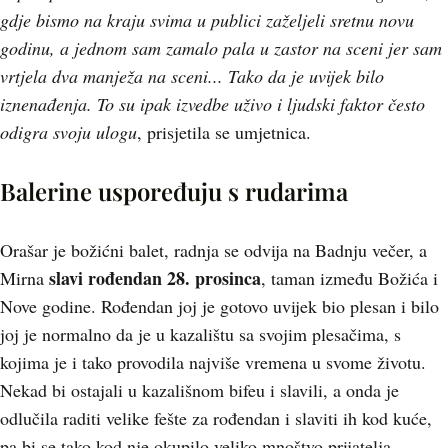
gdje bismo na kraju svima u publici zaželjeli sretnu novu
godinu, a jednom sam zamalo pala u zastor na sceni jer sam
vrtjela dva manježa na sceni... Tako da je uvijek bilo
iznenađenja. To su ipak izvedbe uživo i ljudski faktor često
odigra svoju ulogu
, prisjetila se umjetnica.
Balerine uspoređuju s rudarima
Orašar je božićni balet, radnja se odvija na Badnju večer, a
slavi rođendan 28. prosinca
Mirna
, taman između Božića i
Nove godine. Rođendan joj je gotovo uvijek bio plesan i bilo
joj je normalno da je u kazalištu sa svojim plesačima, s
kojima je i tako provodila najviše vremena u svome životu.
Nekad bi ostajali u kazališnom bifeu i slavili, a onda je
odlučila raditi velike fešte za rođendan i slaviti ih kod kuće,
pa bi se tako kod nje okupilo veliko mnoštvo prijatelja.