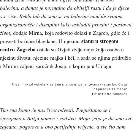
balerina, a danas je normalno da obitelji rastu i da je djece
sve više. Rekla bih da smo se mi balerine naučile svojom
organiziranošću i disciplini kako uskladiti privatni i poslovni
život
, dodaje Mirna, koja redovito dolazi u Zagreb, gdje će i
stanu u strogom
provesti božićne blagdane. U njezinu
centru Zagreba
ostale su živjeti dvije najvažnije osobe u
njezinu životu, njezine majka i kći, a sada se njima pridružio
i Mirnin voljeni zaručnik Josip, s kojim je u Umagu.
'Nisam nikad voljela klasične stanove, pa je tavanski stan bio čista
inspiracija za mene'
(Foto: Petra Sokolić)
Tko zna kamo će nas život odvesti. Prepuštamo se i
vjerujemo u Božju pomoć i vodstvo. Moja želja je da smo svi
zajedno, pogotovo u ovo posljednje vrijeme, a sve što nam