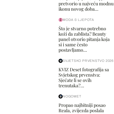
pretvorio u najveću modnu
ikonu novog doba...
MODA & LJEPOTA
Što je stvarno potrebno
koži da zablista? Beauty
panel otvorio pitanja koja
si i same često
postavljamo...
SVJETSKO PRVENSTVO 2026
KVIZ Deset fotografija sa
Svjetskog prvenstva:
Sjećate li se ovih
trenutaka?...
NOGOMET
Propao najbitniji posao
Reala, zvijezda poslala