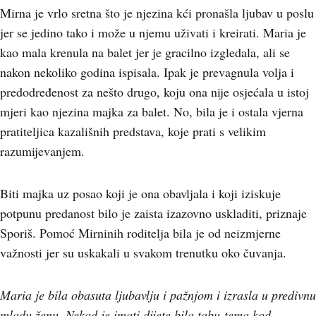
Mirna je vrlo sretna što je njezina kći pronašla ljubav u poslu
jer se jedino tako i može u njemu uživati i kreirati. Maria je
kao mala krenula na balet jer je gracilno izgledala, ali se
nakon nekoliko godina ispisala. Ipak je prevagnula volja i
predodređenost za nešto drugo, koju ona nije osjećala u istoj
mjeri kao njezina majka za balet. No, bila je i ostala vjerna
pratiteljica kazališnih predstava, koje prati s velikim
razumijevanjem.
Biti majka uz posao koji je ona obavljala i koji iziskuje
potpunu predanost bilo je zaista izazovno uskladiti, priznaje
Sporiš. Pomoć Mirninih roditelja bila je od neizmjerne
važnosti jer su uskakali u svakom trenutku oko čuvanja.
Maria je bila obasuta ljubavlju i pažnjom i izrasla u predivnu
mladu ženu. Nekad je imati dijete bila tabu-tema kod