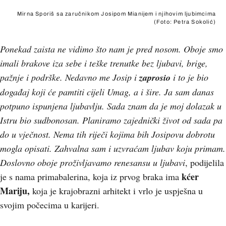
Mirna Sporiš sa zaručnikom Josipom Mianijem i njihovim ljubimcima
(Foto: Petra Sokolić)
Ponekad zaista ne vidimo što nam je pred nosom. Oboje smo
imali brakove iza sebe i teške trenutke bez ljubavi, brige,
pažnje i podrške. Nedavno me Josip i
zaprosio
i to je bio
događaj koji će pamtiti cijeli Umag, a i šire. Ja sam danas
potpuno ispunjena ljubavlju. Sada znam da je moj dolazak u
Istru bio sudbonosan. Planiramo zajednički život od sada pa
do u vječnost. Nema tih riječi kojima bih Josipovu dobrotu
mogla opisati. Zahvalna sam i uzvraćam ljubav koju primam.
Doslovno oboje proživljavamo renesansu u ljubavi
, podijelila
kćer
je s nama primabalerina, koja iz prvog braka ima
Mariju,
koja je krajobrazni arhitekt i vrlo je uspješna u
svojim počecima u karijeri.