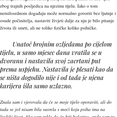
zbog trajnih posljedica na njezinu tijelu. Iako o tom
nemilosrdnom događaju može normalno govoriti bez ljutnje i
osude počinitelja, nastaviti živjeti dalje za nju je bilo pitanje
života ili smrti, ali ne toliko fizičke koliko psihičke.
Unatoč brojnim ozljedama po cijelom
tijelu, u samo mjesec dana vratila se u
dvoranu i nastavila svoj zacrtani put
prema uspjehu. Nastavila je plesati kao da
se ništa dogodilo nije i od tada je njena
karijera išla samo uzlazno.
Znala sam i vjerovala da će se moje tijelo oporaviti, ali do
tada se još nisam bila susrela s moći koju psiha ima na
ljudski život. Ako sam rekla da ću biti balerina, onda sam to