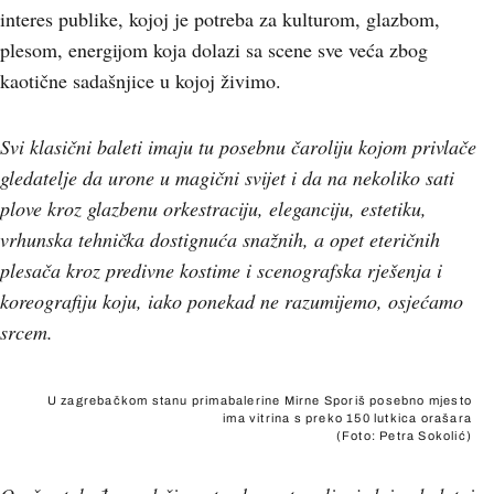
interes publike, kojoj je potreba za kulturom, glazbom,
plesom, energijom koja dolazi sa scene sve veća zbog
kaotične sadašnjice u kojoj živimo.
Svi klasični baleti imaju tu posebnu čaroliju kojom privlače
gledatelje da urone u magični svijet i da na nekoliko sati
plove kroz glazbenu orkestraciju, eleganciju, estetiku,
vrhunska tehnička dostignuća snažnih, a opet eteričnih
plesača kroz predivne kostime i scenografska rješenja i
koreografiju koju, iako ponekad ne razumijemo, osjećamo
srcem.
U zagrebačkom stanu primabalerine Mirne Sporiš posebno mjesto
ima vitrina s preko 150 lutkica orašara
(Foto: Petra Sokolić)