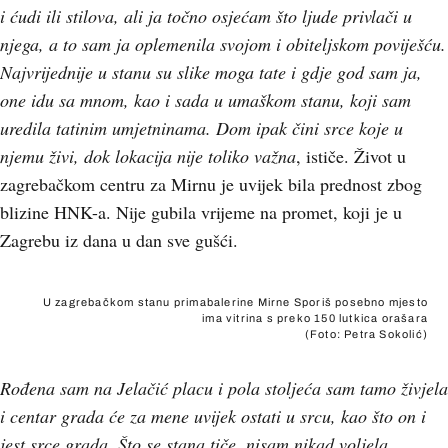
i ćudi ili stilova, ali ja točno osjećam što ljude privlači u
njega, a to sam ja oplemenila svojom i obiteljskom poviješću.
Najvrijednije u stanu su slike moga tate i gdje god sam ja,
one idu sa mnom, kao i sada u umaškom stanu, koji sam
uredila tatinim umjetninama. Dom ipak čini srce koje u
njemu živi, dok lokacija nije toliko važna
, ističe. Život u
zagrebačkom centru za Mirnu je uvijek bila prednost zbog
blizine HNK-a. Nije gubila vrijeme na promet, koji je u
Zagrebu iz dana u dan sve gušći.
U zagrebačkom stanu primabalerine Mirne Sporiš posebno mjesto
ima vitrina s preko 150 lutkica orašara
(Foto: Petra Sokolić)
Rođena sam na Jelačić placu i pola stoljeća sam tamo živjela
i centar grada će za mene uvijek ostati u srcu, kao što on i
jest srce grada. Što se stana tiče, nisam nikad voljela