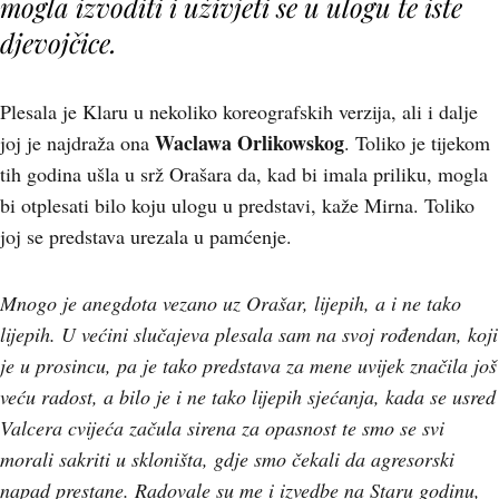
mogla izvoditi i uživjeti se u ulogu te iste
djevojčice.
Plesala je Klaru u nekoliko koreografskih verzija, ali i dalje
Waclawa Orlikowskog
joj je najdraža ona
. Toliko je tijekom
tih godina ušla u srž Orašara da, kad bi imala priliku, mogla
bi otplesati bilo koju ulogu u predstavi, kaže Mirna. Toliko
joj se predstava urezala u pamćenje.
Mnogo je anegdota vezano uz Orašar, lijepih, a i ne tako
lijepih. U većini slučajeva plesala sam na svoj rođendan, koji
je u prosincu, pa je tako predstava za mene uvijek značila još
veću radost, a bilo je i ne tako lijepih sjećanja, kada se usred
Valcera cvijeća začula sirena za opasnost te smo se svi
morali sakriti u skloništa, gdje smo čekali da agresorski
napad prestane. Radovale su me i izvedbe na Staru godinu,