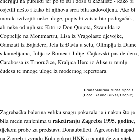
energiju na publiku jer po to su i došli u kazalište - kako bi
osjetili nešto i kako bi njihova srca bila zadovoljena. Ako bi
morala izdvojiti neke uloge, popis bi zaista bio podugačak,
ali neke od njih su: Kitri iz Don Quijota, Swanilda iz
Coppelije na Montmartru, Lisa iz Vragolaste djevojke,
Gamzati iz Bajadere, Jela iz Đavla u selu, Olimpija iz Dame
s kamelijama, Julija iz Romea i Julije, Cajkovski pas de deux,
Carabossa iz Trnoružice, Kraljica Herc iz Alise u zemlji
čudesa te mnoge uloge iz modernog repertoara.
Primabalerina Mirna Sporiš
(Foto: Ranko Suvar/Cropix)
Zagrebačka balerina veliku snagu pokazala je i nakon što je
raketiranju Zagreba 1995. godine
bila među ranjenima u
,
tijekom probe za predstavu Donauballett. Agresorski napad
na Zagreb i zgradu Kola pokraj HNK-a pamtit će zauvijek