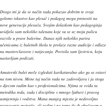
Drago mi je da se način rada pokazao dobrim te svoje
golemo iskustvo kao plesač i pedagog mogu prenositi na
nove generacije plesača. Svojim dolaskom kao pedagoginja
uvidjela sam nekoliko talenata koje su se uz moju palicu
razvile u prave balerine. Danas njih nekoliko parira
učenicama iz baletnih škola te prolaze razne audicije i odlaze
na masterclassove i natjecanja. Povisila sam ljestvicu, koju
nastavljam podizati.
Amaterski balet može izgledati karikaturalno ako ga se ostavi
na tom nivou. Mene taj način rada ne zadovoljava i ja stoga
s djecom radim kao s profesionalcima. Njima se sviđa ta
metodika reda, rada i discipline s mnogo ljubavi i pravog
usmjerenja i vodstva. Mana manjeg mjesta je nedovoljno
poznavanje materije, ali radim i na tome da ih obučavam u