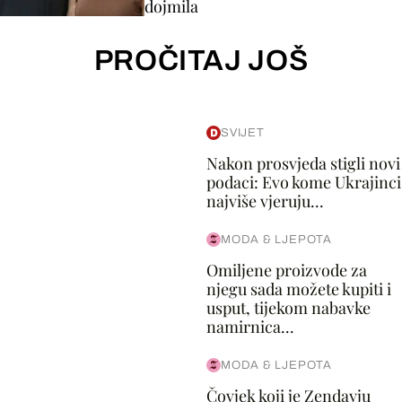
dojmila
PROČITAJ JOŠ
SVIJET
Nakon prosvjeda stigli novi
podaci: Evo kome Ukrajinci
najviše vjeruju...
MODA & LJEPOTA
Omiljene proizvode za
njegu sada možete kupiti i
usput, tijekom nabavke
namirnica...
MODA & LJEPOTA
Čovjek koji je Zendayju