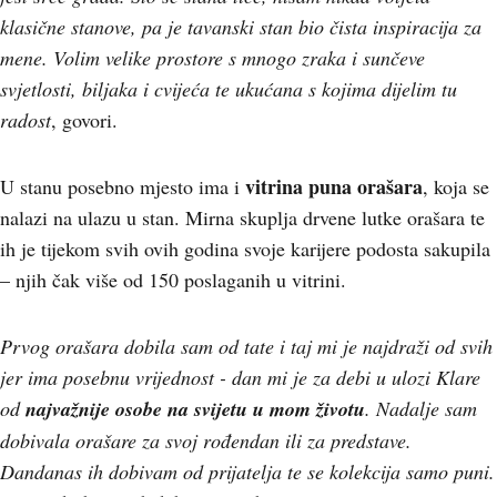
klasične stanove, pa je tavanski stan bio čista inspiracija za
mene. Volim velike prostore s mnogo zraka i sunčeve
svjetlosti, biljaka i cvijeća te ukućana s kojima dijelim tu
radost
, govori.
vitrina puna orašara
U stanu posebno mjesto ima i
, koja se
nalazi na ulazu u stan. Mirna skuplja drvene lutke orašara te
ih je tijekom svih ovih godina svoje karijere podosta sakupila
– njih čak više od 150 poslaganih u vitrini.
Prvog orašara dobila sam od tate i taj mi je najdraži od svih
jer ima posebnu vrijednost - dan mi je za debi u ulozi Klare
od
najvažnije osobe na svijetu u mom životu
. Nadalje sam
dobivala orašare za svoj rođendan ili za predstave.
Dandanas ih dobivam od prijatelja te se kolekcija samo puni.