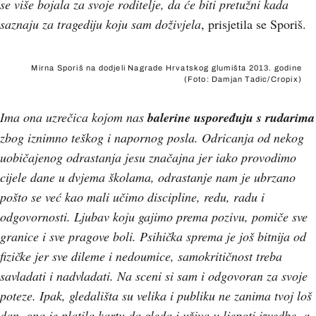
se više bojala za svoje roditelje, da će biti pretužni kada
saznaju za tragediju koju sam doživjela
, prisjetila se Sporiš.
Mirna Sporiš na dodjeli Nagrade Hrvatskog glumišta 2013. godine
(Foto: Damjan Tadic/Cropix)
Ima ona uzrečica kojom nas
balerine uspoređuju s rudarima
zbog iznimno teškog i napornog posla. Odricanja od nekog
uobičajenog odrastanja jesu značajna jer iako provodimo
cijele dane u dvjema školama, odrastanje nam je ubrzano
pošto se već kao mali učimo discipline, redu, radu i
odgovornosti. Ljubav koju gajimo prema pozivu, pomiče sve
granice i sve pragove boli. Psihička sprema je još bitnija od
fizičke jer sve dileme i nedoumice, samokritičnost treba
savladati i nadvladati. Na sceni si sam i odgovoran za svoje
poteze. Ipak, gledališta su velika i publiku ne zanima tvoj loš
dan, ona je platila kartu da gleda i uživa u ljepoti izvedbe, a