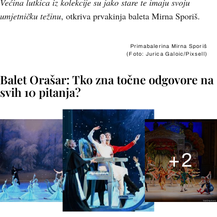
Većina lutkica iz kolekcije su jako stare te imaju svoju
umjetničku težinu
, otkriva prvakinja baleta Mirna Sporiš.
Primabalerina Mirna Sporiš
(Foto: Jurica Galoic/Pixsell)
Balet Orašar: Tko zna točne odgovore na
svih 10 pitanja?
+
2