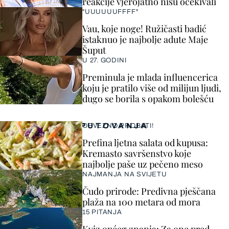
reakcije vjerojatno nisu očekivali
"UUUUUUFFFF"
Vau, koje noge! Ružičasti badić
istaknuo je najbolje adute Maje
Šuput
U 27. GODINI
Preminula je mlada influencerica
koju je pratilo više od milijun ljudi,
dugo se borila s opakom bolešću
PUTOVANJA
OBVEZNO PROBATI!
Prefina ljetna salata od kupusa:
Kremasto savršenstvo koje
najbolje paše uz pečeno meso
NAJMANJA NA SVIJETU
Čudo prirode: Predivna pješčana
plaža na 100 metara od mora
15 PITANJA