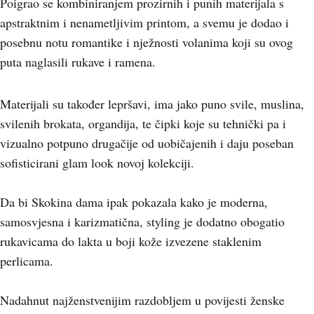
Poigrao se kombiniranjem prozirnih i punih materijala s
apstraktnim i nenametljivim printom, a svemu je dodao i
posebnu notu romantike i nježnosti volanima koji su ovog
puta naglasili rukave i ramena.
Materijali su također lepršavi, ima jako puno svile, muslina,
svilenih brokata, organdija, te čipki koje su tehnički pa i
vizualno potpuno drugačije od uobičajenih i daju poseban
sofisticirani glam look novoj kolekciji.
Da bi Skokina dama ipak pokazala kako je moderna,
samosvjesna i karizmatična, styling je dodatno obogatio
rukavicama do lakta u boji kože izvezene staklenim
perlicama.
Nadahnut najženstvenijim razdobljem u povijesti ženske