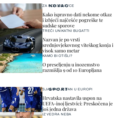
NOVAC
ZA POSLODAVCE
Kako ispravno dati nekome otkaz
i izbjeći najčešće pogreške te
sudske sporove
TREĆI UNIKATNI BUGATTI
Nazvan je po vrsti
srednjovjekovnog viteškog konja i
visok samo metar
KAMO BI OTIŠLI?
O preseljenju u inozemstvo
razmišlja 9 od 10 Europljana
SPORT
SJAJAN TJEDAN U EUROPI
Hrvatska nastavila uspon na
UEFA-inoj ljestvici: Preskočena je
još jedna država
IZ VEDRA NEBA