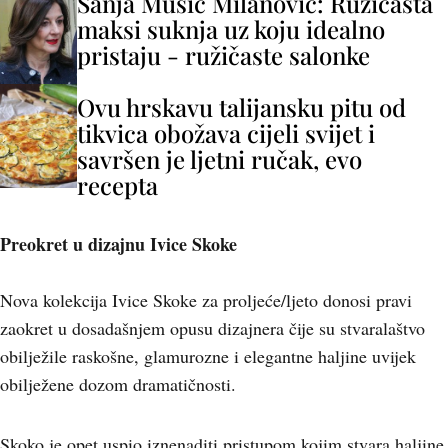
Sanja Musić Milanović: Ružičasta
maksi suknja uz koju idealno
pristaju - ružičaste salonke
Ovu hrskavu talijansku pitu od
tikvica obožava cijeli svijet i
savršen je ljetni ručak, evo
recepta
Preokret u dizajnu Ivice Skoke
Nova kolekcija Ivice Skoke za proljeće/ljeto donosi pravi
zaokret u dosadašnjem opusu dizajnera čije su stvaralaštvo
obilježile raskošne, glamurozne i elegantne haljine uvijek
obilježene dozom dramatičnosti.
Skoko je opet uspio iznenaditi pristupom kojim stvara haljine