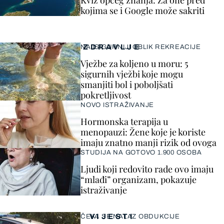
Kviz općeg znanja: Za one pred
kojima se i Google može sakriti
ZDRAVLJE
NAJSIGURNIJI OBLIK REKREACIJE
Vježbe za koljeno u moru: 5
sigurnih vježbi koje mogu
smanjiti bol i poboljšati
pokretljivost
NOVO ISTRAŽIVANJE
Hormonska terapija u
menopauzi: Žene koje je koriste
imaju znatno manji rizik od ovoga
STUDIJA NA GOTOVO 1.900 OSOBA
Ljudi koji redovito rade ovo imaju
“mlađi” organizam, pokazuje
istraživanje
VIJESTI
ČEKA SE NALAZ OBDUKCIJE