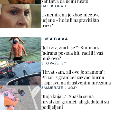
zahtjeva da učini nešto
DALEKI GRAD
Uznemirena je zbog njegove
ucjene - hoće li napraviti što
traži?
ZABAVA
LOL
"Je li živ, zna li se?": Snimka s
Jadrana postala hit, radi li i vaš
muž ovo?
ŠTO KAŽETE?
"Hrvat sam, ali ovo je sramota":
Prizor s granice izazvao burnu
raspravu na društvenim mrežama
ZAMJERATE LI JOJ?
"Koja kuja…": Snašla se na
hrvatskoj granici, ali gledatelji su
podijeljeni