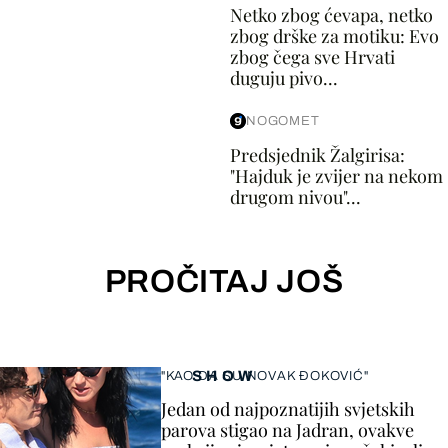
Netko zbog ćevapa, netko
zbog drške za motiku: Evo
zbog čega sve Hrvati
duguju pivo...
NOGOMET
Predsjednik Žalgirisa:
"Hajduk je zvijer na nekom
drugom nivou"...
PROČITAJ JOŠ
SHOW
"KAO DA SU NOVAK ĐOKOVIĆ"
Jedan od najpoznatijih svjetskih
parova stigao na Jadran, ovakve