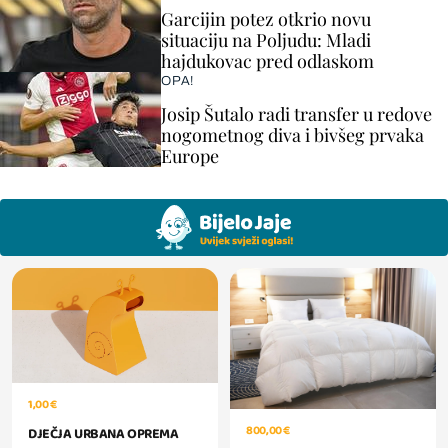
Garcijin potez otkrio novu
situaciju na Poljudu: Mladi
hajdukovac pred odlaskom
OPA!
Josip Šutalo radi transfer u redove
nogometnog diva i bivšeg prvaka
Europe
1,00 €
800,00 €
DJEČJA URBANA OPREMA