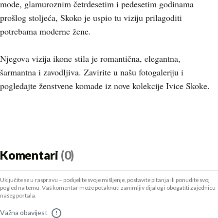
mode, glamuroznim četrdesetim i pedesetim godinama
prošlog stoljeća, Skoko je uspio tu viziju prilagoditi
potrebama moderne žene.
Njegova vizija ikone stila je romantična, elegantna,
šarmantna i zavodljiva. Zavirite u našu fotogaleriju i
pogledajte ženstvene komade iz nove kolekcije Ivice Skoke.
Komentari
(0)
Uključite se u raspravu – podijelite svoje mišljenje, postavite pitanja ili ponudite svoj
pogled na temu. Vaš komentar može potaknuti zanimljiv dijalog i obogatiti zajednicu
našeg portala.
Važna obavijest
!