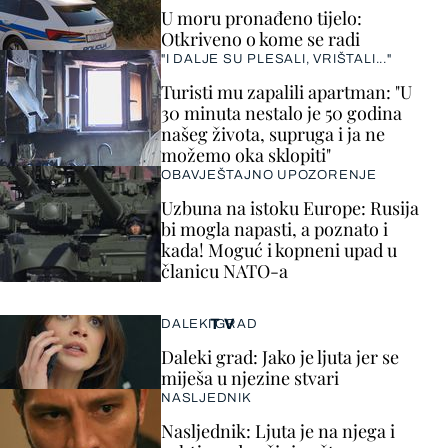
U moru pronađeno tijelo:
Otkriveno o kome se radi
"I DALJE SU PLESALI, VRIŠTALI..."
Turisti mu zapalili apartman: "U
30 minuta nestalo je 50 godina
našeg života, supruga i ja ne
možemo oka sklopiti"
OBAVJEŠTAJNO UPOZORENJE
Uzbuna na istoku Europe: Rusija
bi mogla napasti, a poznato i
kada! Moguć i kopneni upad u
članicu NATO-a
TV
DALEKI GRAD
Daleki grad: Jako je ljuta jer se
miješa u njezine stvari
NASLJEDNIK
Nasljednik: Ljuta je na njega i