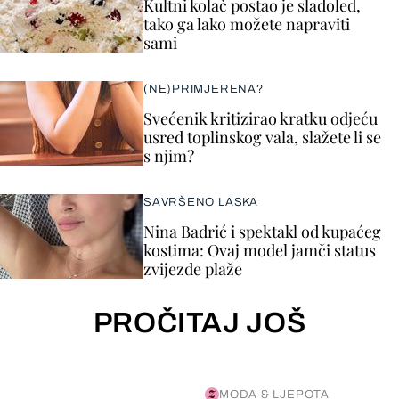
Kultni kolač postao je sladoled,
tako ga lako možete napraviti
sami
(NE)PRIMJERENA?
Svećenik kritizirao kratku odjeću
usred toplinskog vala, slažete li se
s njim?
SAVRŠENO LASKA
Nina Badrić i spektakl od kupaćeg
kostima: Ovaj model jamči status
zvijezde plaže
PROČITAJ JOŠ
MODA & LJEPOTA