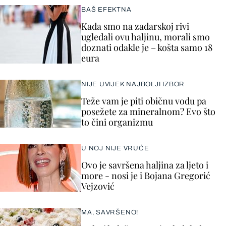
BAŠ EFEKTNA
Kada smo na zadarskoj rivi
ugledali ovu haljinu, morali smo
doznati odakle je – košta samo 18
eura
NIJE UVIJEK NAJBOLJI IZBOR
Teže vam je piti običnu vodu pa
posežete za mineralnom? Evo što
to čini organizmu
U NOJ NIJE VRUĆE
Ovo je savršena haljina za ljeto i
more - nosi je i Bojana Gregorić
Vejzović
MA, SAVRŠENO!