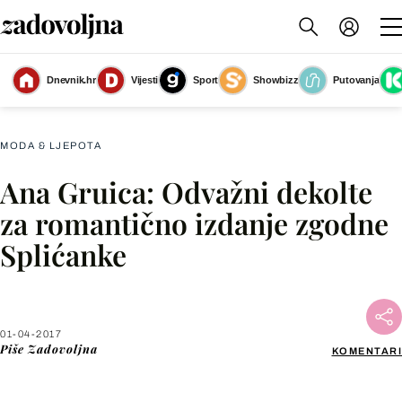
Dnevnik.hr
Vijesti
Sport
Showbizz
Putovanja
Slika nije dostupna
MODA & LJEPOTA
Ana Gruica: Odvažni dekolte
Facebook
za romantično izdanje zgodne
Splićanke
X
WhatsApp
01-04-2017
Piše
Zadovoljna
KOMENTARI
Viber