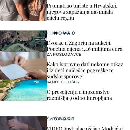
Promatrao turiste u Hrvatskoj,
njegova zapažanja nasmijala
cijelu regiju
NOVAC
POVOLJNO
Dvorac u Zagorju na aukciji.
Početna cijena 1,46 milijuna eura
ZA POSLODAVCE
Kako ispravno dati nekome otkaz
i izbjeći najčešće pogreške te
sudske sporove
KAMO BI OTIŠLI?
O preseljenju u inozemstvo
razmišlja 9 od 10 Europljana
SPORT
SVE OBJAVIO
VIDEO Australac ošišao Modrića i