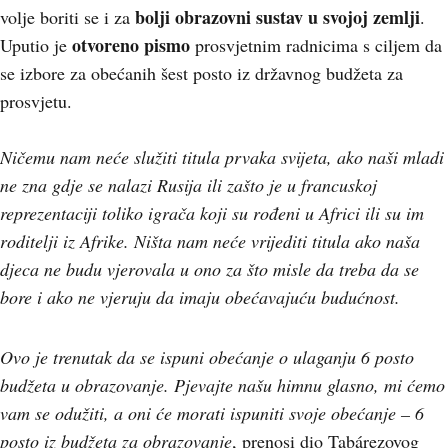
bolji obrazovni sustav u svojoj zemlji
volje boriti se i za
.
otvoreno pismo
Uputio je
prosvjetnim radnicima s ciljem da
se izbore za obećanih šest posto iz državnog budžeta za
prosvjetu.
Ničemu nam neće služiti titula prvaka svijeta, ako naši mladi
ne zna gdje se nalazi Rusija ili zašto je u francuskoj
reprezentaciji toliko igrača koji su rođeni u Africi ili su im
roditelji iz Afrike. Ništa nam neće vrijediti titula ako naša
djeca ne budu vjerovala u ono za što misle da treba da se
bore i ako ne vjeruju da imaju obećavajuću budućnost.
Ovo je trenutak da se ispuni obećanje o ulaganju 6 posto
budžeta u obrazovanje. Pjevajte našu himnu glasno, mi ćemo
vam se odužiti, a oni će morati ispuniti svoje obećanje – 6
posto iz budžeta za obrazovanje
, prenosi dio Tabárezovog