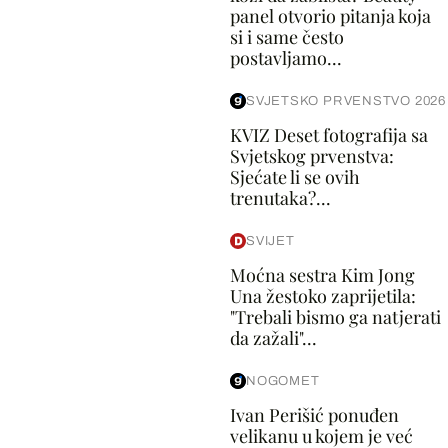
panel otvorio pitanja koja
si i same često
postavljamo...
SVJETSKO PRVENSTVO 2026
KVIZ Deset fotografija sa
Svjetskog prvenstva:
Sjećate li se ovih
trenutaka?...
SVIJET
Moćna sestra Kim Jong
Una žestoko zaprijetila:
"Trebali bismo ga natjerati
da zažali"...
NOGOMET
Ivan Perišić ponuđen
velikanu u kojem je već