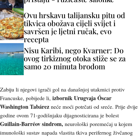
Ovu hrskavu talijansku pitu od
tikvica obožava cijeli svijet i
savršen je ljetni ručak, evo
recepta
Nisu Karibi, nego Kvarner: Do
ovog tirkiznog otoka stiže se za
samo 20 minuta brodom
Zabiju li njegovi igrači gol na današnjoj utakmici protiv
izbornik Urugvaja Óscar
Francuske, pobijede li,
Washington Tabárez
neće moći potrčati od sreće. Prije dvije
godine ovom 71-godišnjaku dijagnosticirana je bolest
Guillain-Barréov
sindrom,
neurološki poremećaj u kojem
imunološki sustav napada vlastita tkiva perifernog živčanog