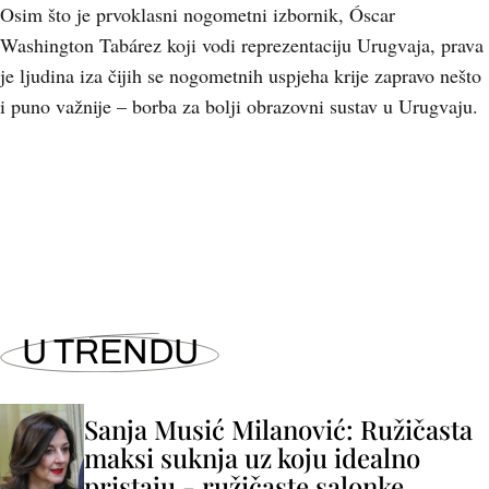
Osim što je prvoklasni nogometni izbornik, Óscar
Washington Tabárez koji vodi reprezentaciju Urugvaja, prava
je ljudina iza čijih se nogometnih uspjeha krije zapravo nešto
i puno važnije – borba za bolji obrazovni sustav u Urugvaju.
U TRENDU
Sanja Musić Milanović: Ružičasta
maksi suknja uz koju idealno
pristaju - ružičaste salonke