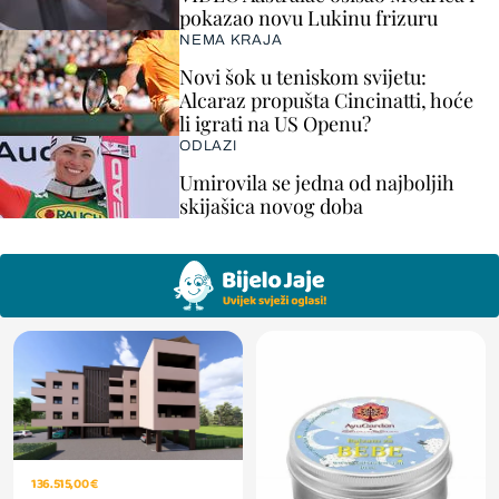
pokazao novu Lukinu frizuru
NEMA KRAJA
Novi šok u teniskom svijetu:
Alcaraz propušta Cincinatti, hoće
li igrati na US Openu?
ODLAZI
Umirovila se jedna od najboljih
skijašica novog doba
136.515,00 €