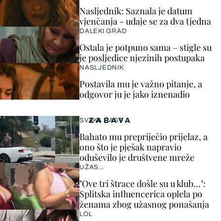
Nasljednik: Saznala je datum
vjenčanja - udaje se za dva tjedna
DALEKI GRAD
Ostala je potpuno sama – stigle su
je posljedice njezinih postupaka
NASLJEDNIK
Postavila mu je važno pitanje, a
odgovor ju je jako iznenadio
ZABAVA
SVAKA ČAST
Bahato mu prepriječio prijelaz, a
ono što je pješak napravio
oduševilo je društvene mreže
UŽAS…
"Ove tri štrace došle su u klub…":
Splitska influencerica oplela po
ženama zbog užasnog ponašanja
LOL