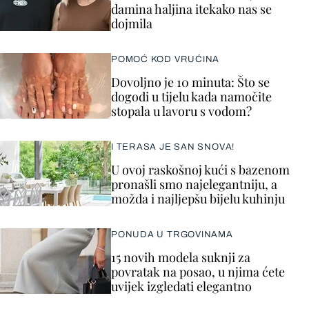
damina haljina itekako nas se
dojmila
POMOĆ KOD VRUĆINA
Dovoljno je 10 minuta: Što se
dogodi u tijelu kada namočite
stopala u lavoru s vodom?
I TERASA JE SAN SNOVA!
U ovoj raskošnoj kući s bazenom
pronašli smo najelegantniju, a
možda i najljepšu bijelu kuhinju
PONUDA U TRGOVINAMA
15 novih modela suknji za
povratak na posao, u njima ćete
uvijek izgledati elegantno