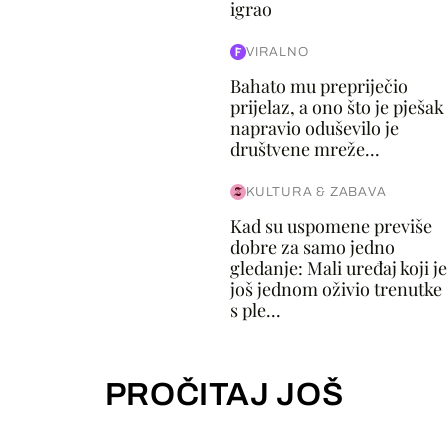
igrao
VIRALNO
Bahato mu prepriječio
prijelaz, a ono što je pješak
napravio oduševilo je
društvene mreže...
KULTURA & ZABAVA
Kad su uspomene previše
dobre za samo jedno
gledanje: Mali uređaj koji je
još jednom oživio trenutke
s ple...
PROČITAJ JOŠ