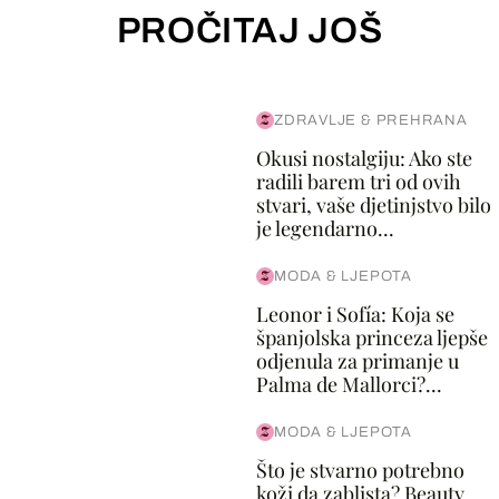
PROČITAJ JOŠ
ZDRAVLJE & PREHRANA
Okusi nostalgiju: Ako ste
radili barem tri od ovih
stvari, vaše djetinjstvo bilo
je legendarno...
MODA & LJEPOTA
Leonor i Sofía: Koja se
španjolska princeza ljepše
odjenula za primanje u
Palma de Mallorci?...
MODA & LJEPOTA
Što je stvarno potrebno
koži da zablista? Beauty