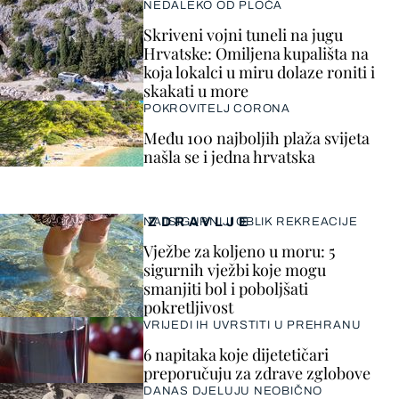
NEDALEKO OD PLOČA
Skriveni vojni tuneli na jugu
Hrvatske: Omiljena kupališta na
koja lokalci u miru dolaze roniti i
skakati u more
POKROVITELJ CORONA
Među 100 najboljih plaža svijeta
našla se i jedna hrvatska
ZDRAVLJE
NAJSIGURNIJI OBLIK REKREACIJE
Vježbe za koljeno u moru: 5
sigurnih vježbi koje mogu
smanjiti bol i poboljšati
pokretljivost
VRIJEDI IH UVRSTITI U PREHRANU
6 napitaka koje dijetetičari
preporučuju za zdrave zglobove
DANAS DJELUJU NEOBIČNO