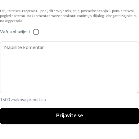
Uključite se u raspravu – podijelite svoje mišljenje, postavite pitanja ili ponudite svoj
pogled na temu. Vaš komentar može potaknuti zanimljiv dijalog i obogatiti zajednicu
našeg portala.
Važna obavijest
!
1500 znakova preostalo
Prijavite se