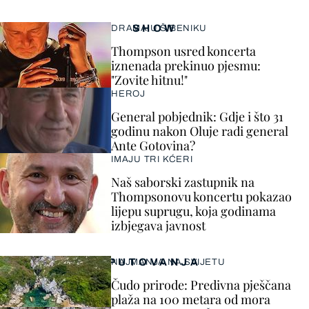
SHOW
DRAMA U ŠIBENIKU
Thompson usred koncerta
iznenada prekinuo pjesmu:
"Zovite hitnu!"
HEROJ
General pobjednik: Gdje i što 31
godinu nakon Oluje radi general
Ante Gotovina?
IMAJU TRI KĆERI
Naš saborski zastupnik na
Thompsonovu koncertu pokazao
lijepu suprugu, koja godinama
izbjegava javnost
PUTOVANJA
NAJMANJA NA SVIJETU
Čudo prirode: Predivna pješčana
plaža na 100 metara od mora