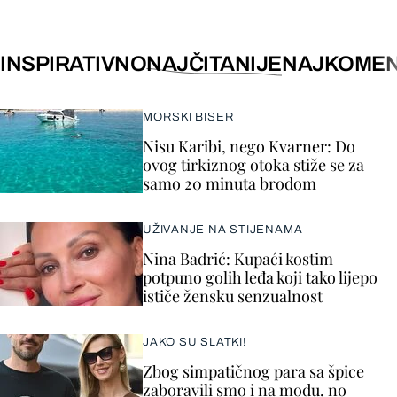
INSPIRATIVNO
NAJČITANIJE
NAJKOMEN
MORSKI BISER
Nisu Karibi, nego Kvarner: Do
ovog tirkiznog otoka stiže se za
samo 20 minuta brodom
UŽIVANJE NA STIJENAMA
Nina Badrić: Kupaći kostim
potpuno golih leđa koji tako lijepo
ističe žensku senzualnost
JAKO SU SLATKI!
Zbog simpatičnog para sa špice
zaboravili smo i na modu, no