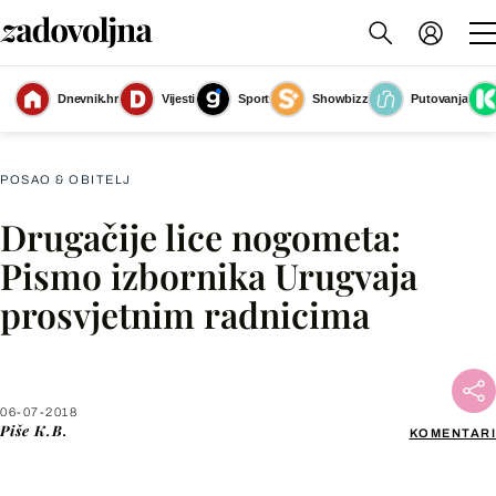
Oscar Washington Tabarez uspješno vodi nogometnu reprezentaciju
Dnevnik.hr
Vijesti
Sport
Showbizz
Putovanja
Urugvaja
(Foto: AFP)
POSAO & OBITELJ
Drugačije lice nogometa:
Facebook
Pismo izbornika Urugvaja
prosvjetnim radnicima
X
WhatsApp
06-07-2018
Piše
K.B.
KOMENTARI
Viber