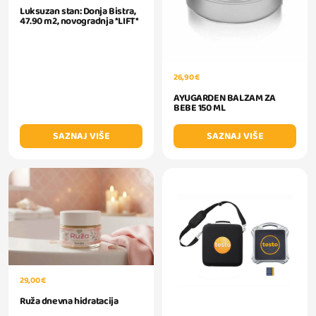
Luksuzan stan: Donja Bistra,
47.90 m2, novogradnja *LIFT*
26,90 €
AYUGARDEN BALZAM ZA
BEBE 150 ML
SAZNAJ VIŠE
SAZNAJ VIŠE
29,00 €
Ruža dnevna hidratacija