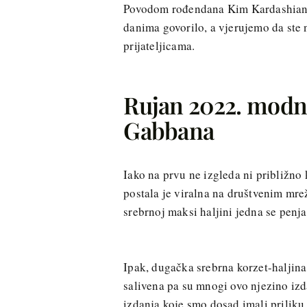
Povodom rođendana Kim Kardashian pr
danima govorilo, a vjerujemo da ste 
prijateljicama.
Rujan 2022. modna
Gabbana
Iako na prvu ne izgleda ni približno
postala je viralna na društvenim mrež
srebrnoj maksi haljini jedna se penja
Ipak, dugačka srebrna korzet-haljina 
salivena pa su mnogi ovo njezino izd
izdanja koje smo dosad imali prilik