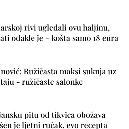
rskoj rivi ugledali ovu haljinu,
ti odakle je – košta samo 18 eura
nović: Ružičasta maksi suknja uz
taju - ružičaste salonke
jansku pitu od tikvica obožava
vršen je ljetni ručak, evo recepta