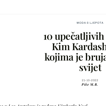
MODA & LJEPOTA
10 upečatljivih
Kim Kardash
kojima je bruja
Facebook
svijet
X
21-10-2022
Piše
M.B.
WhatsApp
Viber
ne u Los Angelesu je rođena Kimberly Noel