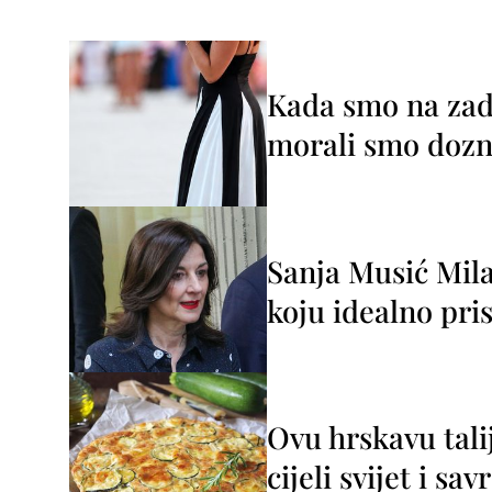
Kada smo na zada
morali smo dozna
Sanja Musić Mila
koju idealno pris
Ovu hrskavu tali
cijeli svijet i sa