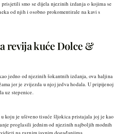
isjetili smo se dijela njezinih izdanja o kojima se
neka od njih i osobno prokomentirale na kavi s
 revija kuće Dolce &
 kao jedno od njezinih šokantnih izdanja, ova haljina
ama jer je zvijezda u njoj jedva hodala. U pripijenoj
la uz stepenice.
u koju je ušiveno tisuće šljokica pristajala joj je kao
anje proglasili jednim od njezinih najboljih modnih
u vidjeti na raznim javnim događanjima