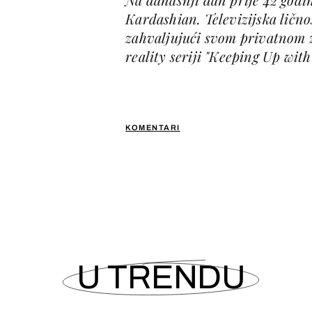
Kardashian. Televizijska ličn
zahvaljujući svom privatnom ži
reality seriji "Keeping Up wit
KOMENTARI
U TRENDU