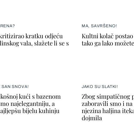
ERENA?
MA, SAVRŠENO!
kritizirao kratku odjeću
Kultni kolač postao 
inskog vala, slažete li se s
tako ga lako možete
E SAN SNOVA!
JAKO SU SLATKI!
skošnoj kući s bazenom
Zbog simpatičnog p
smo najelegantniju, a
zaboravili smo i n
ajljepšu bijelu kuhinju
njezina haljina itek
dojmila