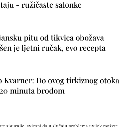
taju - ružičaste salonke
jansku pitu od tikvica obožava
vršen je ljetni ručak, evo recepta
o Kvarner: Do ovog tirkiznog otoka
o 20 minuta brodom
ate sigurnije, svjesni da u slučaju problema uvijek možete