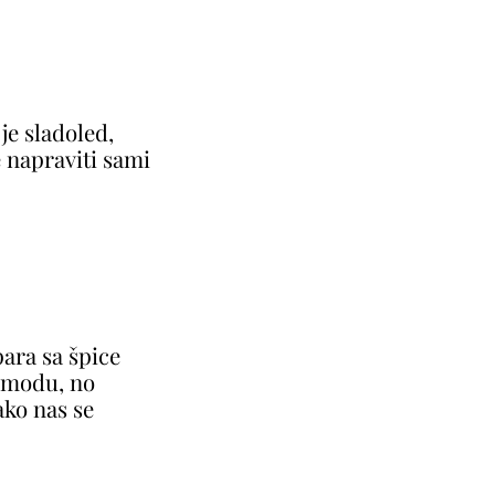
je sladoled,
 napraviti sami
ara sa špice
a modu, no
ako nas se