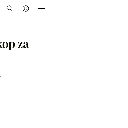
kop za
r