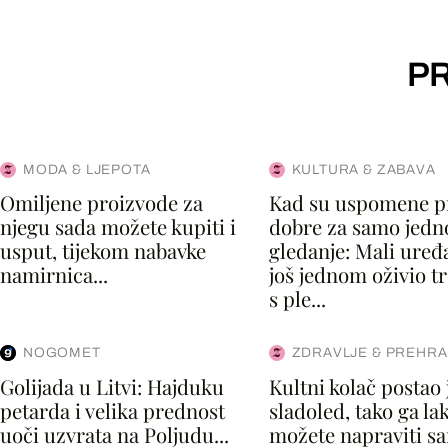
PR
MODA & LJEPOTA
KULTURA & ZABAVA
Omiljene proizvode za
Kad su uspomene p
njegu sada možete kupiti i
dobre za samo jedn
usput, tijekom nabavke
gledanje: Mali uređaj
namirnica...
još jednom oživio t
s ple...
NOGOMET
ZDRAVLJE & PREHR
Golijada u Litvi: Hajduku
Kultni kolač postao 
petarda i velika prednost
sladoled, tako ga la
uoči uzvrata na Poljudu...
možete napraviti sa