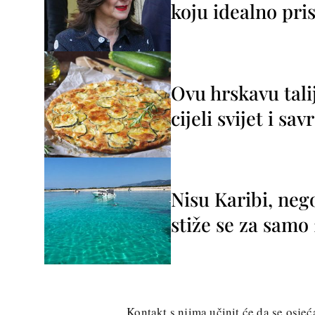
koju idealno pris
Ovu hrskavu tali
cijeli svijet i sa
Nisu Karibi, neg
stiže se za sam
Kontakt s njima učinit će da se osjeć