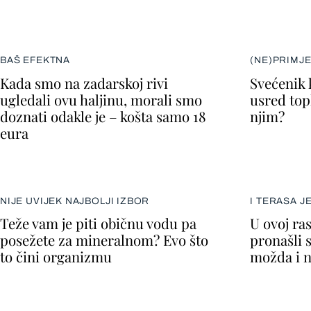
BAŠ EFEKTNA
(NE)PRIMJ
Kada smo na zadarskoj rivi
Svećenik 
ugledali ovu haljinu, morali smo
usred topl
doznati odakle je – košta samo 18
njim?
eura
NIJE UVIJEK NAJBOLJI IZBOR
I TERASA J
Teže vam je piti običnu vodu pa
U ovoj ra
posežete za mineralnom? Evo što
pronašli 
to čini organizmu
možda i n