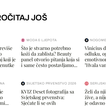
OČITAJ JOŠ
MODA & LJEPOTA
NOGOME
reviše
Što je stvarno potrebno
Vinicius 
o
koži da zablista? Beauty
odluku, og
 koji je
panel otvorio pitanja koja si
emotivno
renutke
i same često postavljamo...
"Hvala vam
ANA
SVJETSKO PRVENSTVO 2026
SERIJSK
je
KVIZ Deset fotografija sa
Želi da nj
ko
Svjetskog prvenstva:
žive, a ni
mi...
Sjećate li se ovih
je odavno 