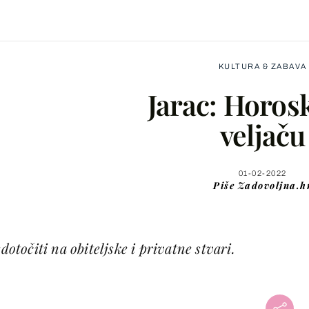
KULTURA & ZABAVA
Jarac: Horos
veljaču
Facebook
01-02-2022
Piše
Zadovoljna.h
X
dotočiti na obiteljske i privatne stvari.
WhatsApp
Viber