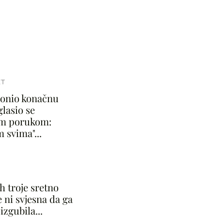
T
donio konačnu
lasio se
m porukom:
 svima"...
I
ih troje sretno
je ni svjesna da ga
izgubila...