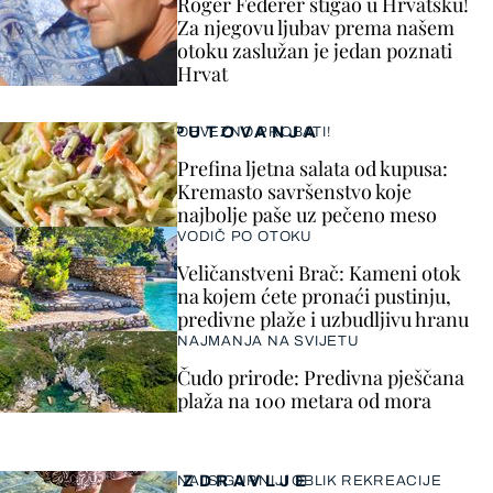
Roger Federer stigao u Hrvatsku!
Za njegovu ljubav prema našem
otoku zaslužan je jedan poznati
Hrvat
PUTOVANJA
OBVEZNO PROBATI!
Prefina ljetna salata od kupusa:
Kremasto savršenstvo koje
najbolje paše uz pečeno meso
VODIČ PO OTOKU
Veličanstveni Brač: Kameni otok
na kojem ćete pronaći pustinju,
predivne plaže i uzbudljivu hranu
NAJMANJA NA SVIJETU
Čudo prirode: Predivna pješčana
plaža na 100 metara od mora
ZDRAVLJE
NAJSIGURNIJI OBLIK REKREACIJE