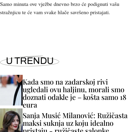
Samo minuta ove vježbe dnevno brzo će podignuti vašu
stražnjicu te će vam svake hlače savršeno pristajati.
+
5
U TRENDU
Kada smo na zadarskoj rivi
ugledali ovu haljinu, morali smo
doznati odakle je – košta samo 18
eura
Sanja Musić Milanović: Ružičasta
maksi suknja uz koju idealno
pristaju - ružičaste salonke