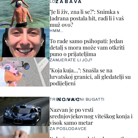
ZABAVA
LOL
"Je li živ, zna li se?": Snimka s
Jadrana postala hit, radi li i vaš
muž ovo?
HMM…
To rade samo psihopati: Jedan
detalj s mora može vam otkriti
puno o prijateljima
ZAMJERATE LI JOJ?
"Koja kuja…": Snašla se na
hrvatskoj granici, ali gledatelji su
podijeljeni
NOVAC
TREĆI UNIKATNI BUGATTI
Nazvan je po vrsti
srednjovjekovnog viteškog konja i
visok samo metar
ZA POSLODAVCE