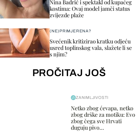
Nina Badrić i spektakl od kupaćeg
kostima: Ovaj model jamči status
zvijezde plaže
(NE)PRIMJERENA?
Svećenik kritizirao kratku odjeću
usred toplinskog vala, slažete li se
s njim?
PROČITAJ JOŠ
ZANIMLJIVOSTI
Netko zbog ćevapa, netko
zbog drške za motiku: Evo
zbog čega sve Hrvati
duguju pivo...