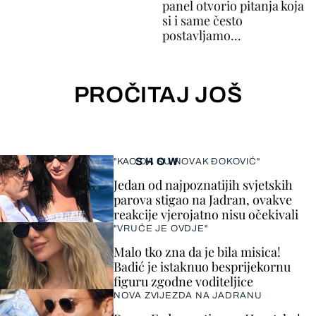
panel otvorio pitanja koja
si i same često
postavljamo...
PROČITAJ JOŠ
SHOW
"KAO DA SU NOVAK ĐOKOVIĆ"
Jedan od najpoznatijih svjetskih
parova stigao na Jadran, ovakve
reakcije vjerojatno nisu očekivali
"VRUĆE JE OVDJE"
Malo tko zna da je bila misica!
Badić je istaknuo besprijekornu
figuru zgodne voditeljice
NOVA ZVIJEZDA NA JADRANU