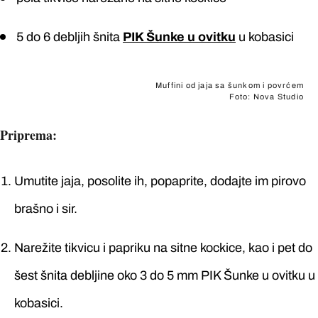
5 do 6 debljih šnita
PIK Šunke u ovitku
u kobasici
Muffini od jaja sa šunkom i povrćem
Foto: Nova Studio
Priprema:
Umutite jaja, posolite ih, popaprite, dodajte im pirovo
brašno i sir.
Narežite tikvicu i papriku na sitne kockice, kao i pet do
šest šnita debljine oko 3 do 5 mm PIK Šunke u ovitku u
kobasici.