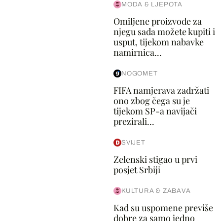
MODA & LJEPOTA
Omiljene proizvode za
njegu sada možete kupiti i
usput, tijekom nabavke
namirnica...
NOGOMET
FIFA namjerava zadržati
ono zbog čega su je
tijekom SP-a navijači
prezirali...
SVIJET
Zelenski stigao u prvi
posjet Srbiji
KULTURA & ZABAVA
Kad su uspomene previše
dobre za samo jedno