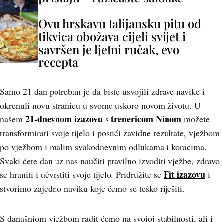
Ovu hrskavu talijansku pitu od
tikvica obožava cijeli svijet i
savršen je ljetni ručak, evo
recepta
Samo 21 dan potreban je da biste usvojili zdrave navike i
okrenuli novu stranicu u svome uskoro novom životu. U
21-dnevnom izazovu
trenericom Ninom
našem
s
možete
transformirati svoje tijelo i postići zavidne rezultate, vježbom
po vježbom i malim svakodnevnim odlukama i koracima.
Svaki ćete dan uz nas naučiti pravilno izvoditi vježbe, zdravo
Fit izazovu
se hraniti i učvrstiti svoje tijelo. Pridružite se
i
stvorimo zajedno naviku koje ćemo se teško riješiti.
S današnjom vježbom radit ćemo na svojoj stabilnosti, ali i