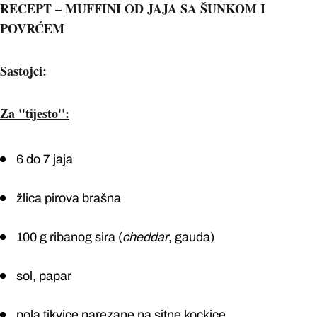
RECEPT – MUFFINI OD JAJA SA ŠUNKOM I
POVRĆEM
Sastojci:
Za ''tijesto'':
6 do 7 jaja
žlica pirova brašna
100 g ribanog sira (
cheddar
, gauda)
sol, papar
pola tikvice narezane na sitne kockice