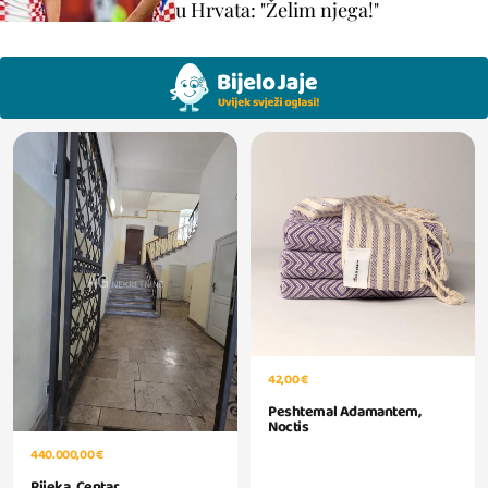
u Hrvata: "Želim njega!"
42,00 €
Peshtemal Adamantem,
Noctis
440.000,00 €
Rijeka, Centar