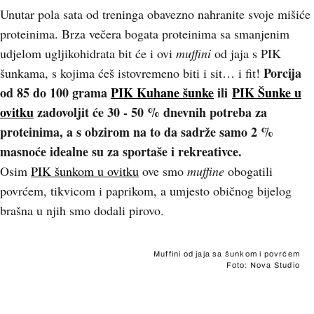
Unutar pola sata od treninga obavezno nahranite svoje mišiće
proteinima. Brza večera bogata proteinima sa smanjenim
udjelom ugljikohidrata bit će i ovi
muffini
od jaja s PIK
Porcija
šunkama, s kojima ćeš istovremeno biti i sit… i fit!
od 85 do 100 grama
PIK Kuhane šunke
ili
PIK Šunke u
ovitku
zadovoljit će 30 - 50 % dnevnih potreba za
proteinima, a s obzirom na to da sadrže samo 2 %
masnoće idealne su za sportaše i rekreativce.
Osim
PIK šunkom u ovitku
ove smo
muffine
obogatili
povrćem, tikvicom i paprikom, a umjesto običnog bijelog
brašna u njih smo dodali pirovo.
Muffini od jaja sa šunkom i povrćem
Foto: Nova Studio