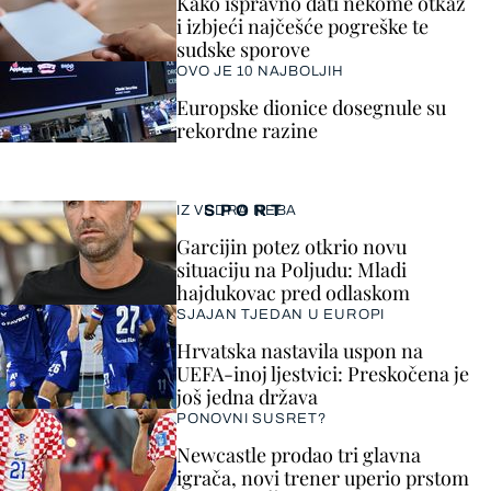
Kako ispravno dati nekome otkaz
i izbjeći najčešće pogreške te
sudske sporove
OVO JE 10 NAJBOLJIH
Europske dionice dosegnule su
rekordne razine
SPORT
IZ VEDRA NEBA
Garcijin potez otkrio novu
situaciju na Poljudu: Mladi
hajdukovac pred odlaskom
SJAJAN TJEDAN U EUROPI
Hrvatska nastavila uspon na
UEFA-inoj ljestvici: Preskočena je
još jedna država
PONOVNI SUSRET?
Newcastle prodao tri glavna
igrača, novi trener uperio prstom