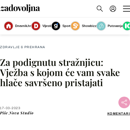
Dnevnik.hr
Vijesti
Sport
Showbizz
Putovanja
Jednonožni most
(Foto: pik,)
ZDRAVLJE & PREHRANA
Za podignutu stražnjicu:
Facebook
Vježba s kojom će vam svake
hlače savršeno pristajati
X
WhatsApp
17-03-2023
Piše
Nova Studio
KOMENTARI
Viber