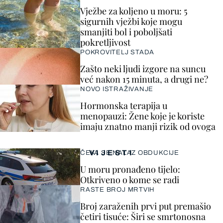
Vježbe za koljeno u moru: 5
sigurnih vježbi koje mogu
smanjiti bol i poboljšati
pokretljivost
POKROVITELJ STADA
Zašto neki ljudi izgore na suncu
već nakon 15 minuta, a drugi ne?
NOVO ISTRAŽIVANJE
Hormonska terapija u
menopauzi: Žene koje je koriste
imaju znatno manji rizik od ovoga
VIJESTI
ČEKA SE NALAZ OBDUKCIJE
U moru pronađeno tijelo:
Otkriveno o kome se radi
RASTE BROJ MRTVIH
Broj zaraženih prvi put premašio
četiri tisuće: Širi se smrtonosna