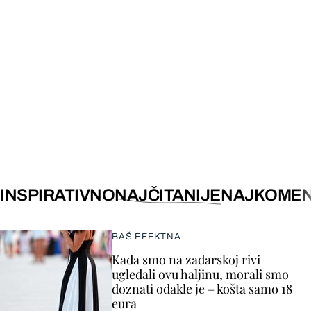
INSPIRATIVNO
NAJČITANIJE
NAJKOMEN
BAŠ EFEKTNA
Kada smo na zadarskoj rivi
ugledali ovu haljinu, morali smo
doznati odakle je – košta samo 18
eura