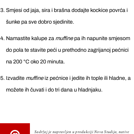
Smjesi od jaja, sira i brašna dodajte kockice povrća i
šunke pa sve dobro sjedinite.
Namastite kalupe za
muffine
pa ih napunite smjesom
do pola te stavite peći u prethodno zagrijanoj pećnici
na 200 °C oko 20 minuta.
Izvadite
muffine
iz pećnice i jedite ih tople ili hladne, a
možete ih čuvati i do tri dana u hladnjaku.
Sadržaj je napravljen u produkciji Nova Studija, native