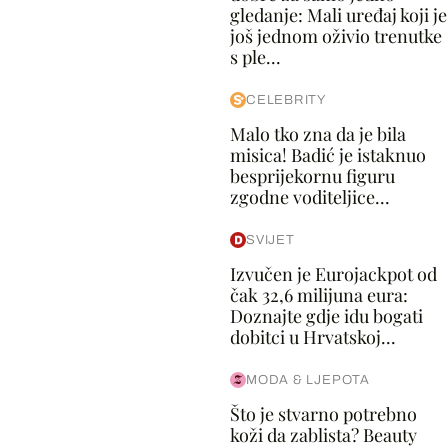
gledanje: Mali uređaj koji je
još jednom oživio trenutke
s ple...
CELEBRITY
Malo tko zna da je bila
misica! Badić je istaknuo
besprijekornu figuru
zgodne voditeljice...
SVIJET
Izvučen je Eurojackpot od
čak 32,6 milijuna eura:
Doznajte gdje idu bogati
dobitci u Hrvatskoj...
MODA & LJEPOTA
Što je stvarno potrebno
koži da zablista? Beauty