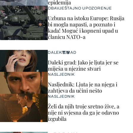
epidemija
OBAVJEŠTAJNO UPOZORENJE
Uzbuna na istoku Europe: Rusija
bi mogla napasti, a poznato i
kada! Moguć i kopneni upad u
članicu NATO-a
TV
DALEKI GRAD
Daleki grad: Jako je ljuta jer se
miješa u njezine stvari
NASLJEDNIK
Nasljednik: Ljuta je na njega i
zahtjeva da učini nešto
NASLJEDNIK
Želi da njih troje sretno žive, a
nije ni svjesna da ga je odavno
izgubila