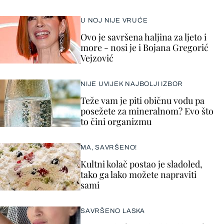
U NOJ NIJE VRUĆE
Ovo je savršena haljina za ljeto i
more - nosi je i Bojana Gregorić
Vejzović
NIJE UVIJEK NAJBOLJI IZBOR
Teže vam je piti običnu vodu pa
posežete za mineralnom? Evo što
to čini organizmu
MA, SAVRŠENO!
Kultni kolač postao je sladoled,
tako ga lako možete napraviti
sami
SAVRŠENO LASKA