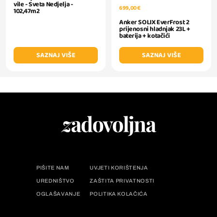
vile - Sveta Nedjelja -
699,00 €
102,47m2
Anker SOLIX EverFrost 2
prijenosni hladnjak 23L +
baterija + kotačići
SAZNAJ VIŠE
SAZNAJ VIŠE
PIŠITE NAM
UVJETI KORIŠTENJA
UREDNIŠTVO
ZAŠTITA PRIVATNOSTI
OGLAŠAVANJE
POLITIKA KOLAČIĆA