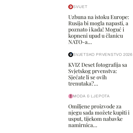
SVIJET
Uzbuna na istoku Europe:
Rusija bi mogla napasti, a
poznato i kada! Moguć i
kopneni upad u članicu
NATO-a...
SVJETSKO PRVENSTVO 2026
KVIZ Deset fotografija sa
Svjetskog prvenstva:
Sjećate li se ovih
trenutaka?...
MODA & LJEPOTA
Omiljene proizvode za
njegu sada možete kupiti i
usput, tijekom nabavke
namirnica...