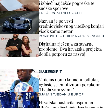
i izbjeći najčešće pogreške te
sudske sporove
TREĆI UNIKATNI BUGATTI
Nazvan je po vrsti
srednjovjekovnog viteškog konja i
visok samo metar
POKROVITELJ PHILIP MORRIS ZAGREB
Digitalna rješenja za stvarne
probleme: Dva hrvatska projekta
dobila potporu za razvoj
SPORT
SLUŽBENO
Vinicius donio konačnu odluku,
oglasio se emotivnom porukom:
"Hvala vam svima"
SJAJAN TJEDAN U EUROPI
Hrvatska nastavila uspon na
UEFA-inoj ljestvici: Preskočena je