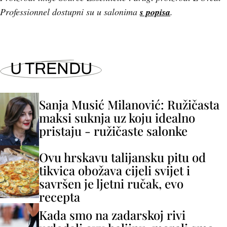
Professionnel dostupni su u salonima
s popisa
.
U TRENDU
Sanja Musić Milanović: Ružičasta
maksi suknja uz koju idealno
pristaju - ružičaste salonke
Ovu hrskavu talijansku pitu od
tikvica obožava cijeli svijet i
savršen je ljetni ručak, evo
recepta
Kada smo na zadarskoj rivi