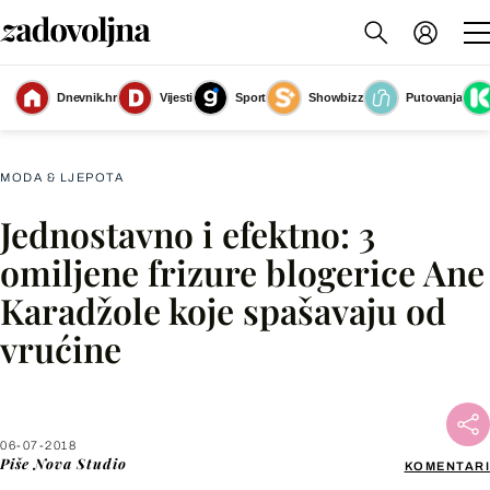
Dnevnik.hr
Vijesti
Sport
Showbizz
Putovanja
Omiljene ljetne frizure blogerice Ane Karadžole
(Foto: Sandro Sklepić)
MODA & LJEPOTA
Jednostavno i efektno: 3
Facebook
omiljene frizure blogerice Ane
Karadžole koje spašavaju od
X
vrućine
WhatsApp
Viber
06-07-2018
Piše
Nova Studio
KOMENTARI