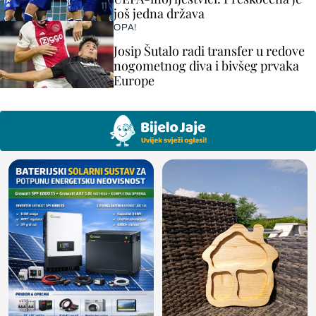
još jedna država
OPA!
Josip Šutalo radi transfer u redove
nogometnog diva i bivšeg prvaka
Europe