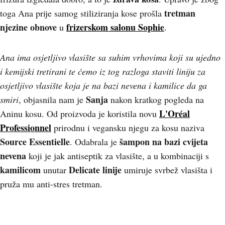
tretman
toga Ana prije samog stiliziranja kose prošla
njezine obnove
frizerskom salonu Sophie
u
.
Ana ima osjetljivo vlasište sa suhim vrhovima koji su ujedno
i kemijski tretirani te ćemo iz tog razloga staviti liniju za
osjetljivo vlasište koja je na bazi nevena i kamilice da ga
Sanja
smiri
, objasnila nam je
nakon kratkog pogleda na
L'Oréal
Aninu kosu. Od proizvoda je koristila novu
Professionnel
prirodnu i vegansku njegu za kosu naziva
Source Essentielle
šampon na bazi cvijeta
. Odabrala je
nevena
koji je jak antiseptik za vlasište, a u kombinaciji s
kamilicom
Delicate linije
unutar
umiruje svrbež vlasišta i
pruža mu anti-stres tretman.