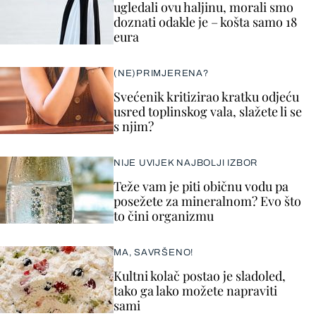
ugledali ovu haljinu, morali smo
doznati odakle je – košta samo 18
eura
(NE)PRIMJERENA?
Svećenik kritizirao kratku odjeću
usred toplinskog vala, slažete li se
s njim?
NIJE UVIJEK NAJBOLJI IZBOR
Teže vam je piti običnu vodu pa
posežete za mineralnom? Evo što
to čini organizmu
MA, SAVRŠENO!
Kultni kolač postao je sladoled,
tako ga lako možete napraviti
sami