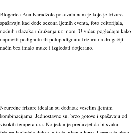
Blogerica Ana Karadžole pokazala nam je koje je frizure
spašavaju kad dođe sezona ljetnih eventa, foto editorijala,
noćnih izlazaka i druženja uz more. U videu pogledajte kako
napraviti podignutu ili polupodignutu frizuru na drugačiji
način bez imalo muke i izgledati dotjerano.
+
5
Neuredne frizure idealan su dodatak veselim ljetnim
kombinacijama. Jednostavne su, brzo gotove i spašavaju od
visokih temperatura. No jedan je preduvjet da bi svaka
zdrava kosa
frizura izgledala dobro, a to je
. Upravo je zbog