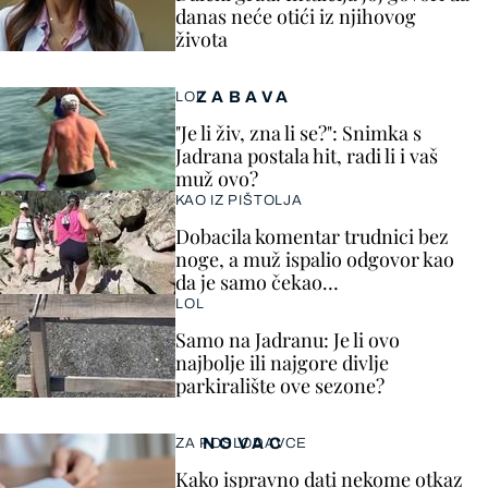
danas neće otići iz njihovog
života
ZABAVA
LOL
"Je li živ, zna li se?": Snimka s
Jadrana postala hit, radi li i vaš
muž ovo?
KAO IZ PIŠTOLJA
Dobacila komentar trudnici bez
noge, a muž ispalio odgovor kao
da je samo čekao…
LOL
Samo na Jadranu: Je li ovo
najbolje ili najgore divlje
parkiralište ove sezone?
NOVAC
ZA POSLODAVCE
Kako ispravno dati nekome otkaz