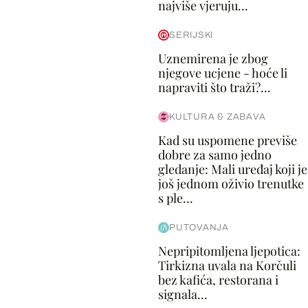
najviše vjeruju...
SERIJSKI
Uznemirena je zbog
njegove ucjene - hoće li
napraviti što traži?...
KULTURA & ZABAVA
Kad su uspomene previše
dobre za samo jedno
gledanje: Mali uređaj koji je
još jednom oživio trenutke
s ple...
PUTOVANJA
Nepripitomljena ljepotica:
Tirkizna uvala na Korčuli
bez kafića, restorana i
signala...