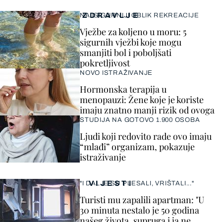
ZDRAVLJE
NAJSIGURNIJI OBLIK REKREACIJE
Vježbe za koljeno u moru: 5
sigurnih vježbi koje mogu
smanjiti bol i poboljšati
pokretljivost
NOVO ISTRAŽIVANJE
Hormonska terapija u
menopauzi: Žene koje je koriste
imaju znatno manji rizik od ovoga
STUDIJA NA GOTOVO 1.900 OSOBA
Ljudi koji redovito rade ovo imaju
“mlađi” organizam, pokazuje
istraživanje
VIJESTI
"I DALJE SU PLESALI, VRIŠTALI..."
Turisti mu zapalili apartman: "U
30 minuta nestalo je 50 godina
našeg života, supruga i ja ne