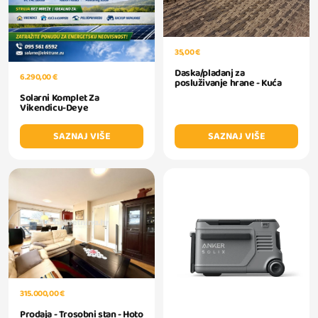
35,00 €
Daska/pladanj za
6.290,00 €
posluživanje hrane - Kuća
Solarni Komplet Za
Vikendicu-Deye
SAZNAJ VIŠE
SAZNAJ VIŠE
315.000,00 €
Prodaja - Trosobni stan - Hoto