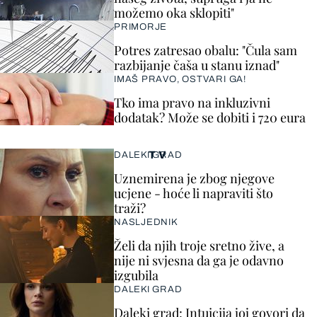
možemo oka sklopiti"
PRIMORJE
Potres zatresao obalu: "Čula sam
razbijanje čaša u stanu iznad"
IMAŠ PRAVO, OSTVARI GA!
Tko ima pravo na inkluzivni
dodatak? Može se dobiti i 720 eura
TV
DALEKI GRAD
Uznemirena je zbog njegove
ucjene - hoće li napraviti što
traži?
NASLJEDNIK
Želi da njih troje sretno žive, a
nije ni svjesna da ga je odavno
izgubila
DALEKI GRAD
Daleki grad: Intuicija joj govori da