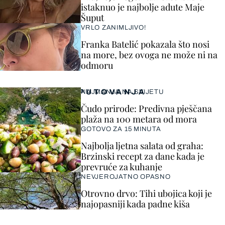
istaknuo je najbolje adute Maje
Šuput
VRLO ZANIMLJIVO!
Franka Batelić pokazala što nosi
na more, bez ovoga ne može ni na
odmoru
PUTOVANJA
NAJMANJA NA SVIJETU
Čudo prirode: Predivna pješčana
plaža na 100 metara od mora
GOTOVO ZA 15 MINUTA
Najbolja ljetna salata od graha:
Brzinski recept za dane kada je
prevruće za kuhanje
NEVJEROJATNO OPASNO
Otrovno drvo: Tihi ubojica koji je
najopasniji kada padne kiša