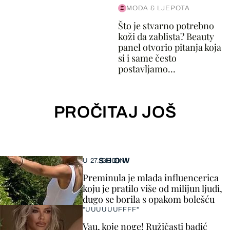
MODA & LJEPOTA
Što je stvarno potrebno
koži da zablista? Beauty
panel otvorio pitanja koja
si i same često
postavljamo...
PROČITAJ JOŠ
SHOW
U 27. GODINI
Preminula je mlada influencerica
koju je pratilo više od milijun ljudi,
dugo se borila s opakom bolešću
"UUUUUUFFFF"
Vau, koje noge! Ružičasti badić