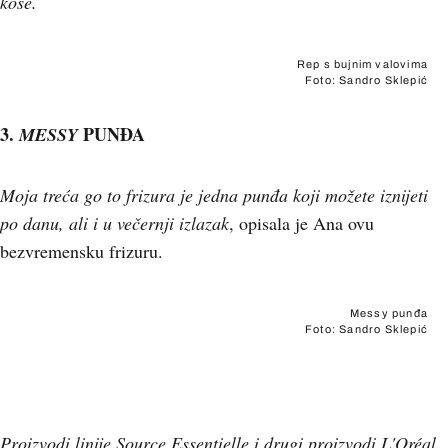
kose.
Rep s bujnim valovima
Foto: Sandro Sklepić
3.
PUNĐA
MESSY
Moja treća go to frizura je jedna punđa koji možete iznijeti
po danu, ali i u večernji izlazak
, opisala je Ana ovu
bezvremensku frizuru.
Messy punđa
Foto: Sandro Sklepić
Proizvodi linije Source Essentielle i drugi proizvodi L'Oréal