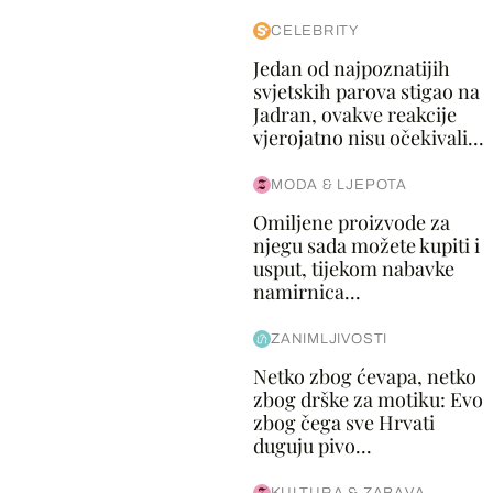
CELEBRITY
Jedan od najpoznatijih
svjetskih parova stigao na
Jadran, ovakve reakcije
vjerojatno nisu očekivali...
MODA & LJEPOTA
Omiljene proizvode za
njegu sada možete kupiti i
usput, tijekom nabavke
namirnica...
ZANIMLJIVOSTI
Netko zbog ćevapa, netko
zbog drške za motiku: Evo
zbog čega sve Hrvati
duguju pivo...