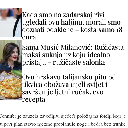
Kada smo na zadarskoj rivi
ugledali ovu haljinu, morali smo
doznati odakle je – košta samo 18
eura
Sanja Musić Milanović: Ružičasta
maksi suknja uz koju idealno
pristaju - ružičaste salonke
Ovu hrskavu talijansku pitu od
tikvica obožava cijeli svijet i
savršen je ljetni ručak, evo
recepta
Jennifer je zauzela zavodljivi sjedeći položaj na fotelji koji je
u prvi plan stavio njezine preplanule noge i bedra bez trunke