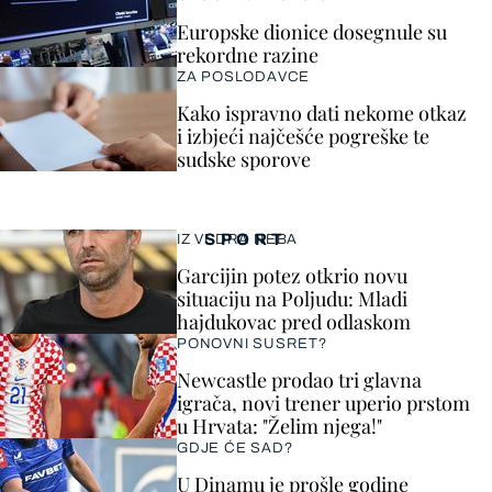
Europske dionice dosegnule su
rekordne razine
ZA POSLODAVCE
Kako ispravno dati nekome otkaz
i izbjeći najčešće pogreške te
sudske sporove
SPORT
IZ VEDRA NEBA
Garcijin potez otkrio novu
situaciju na Poljudu: Mladi
hajdukovac pred odlaskom
PONOVNI SUSRET?
Newcastle prodao tri glavna
igrača, novi trener uperio prstom
u Hrvata: "Želim njega!"
GDJE ĆE SAD?
U Dinamu je prošle godine