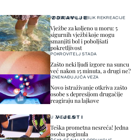
ZDRAVLJE
NAJSIGURNIJI OBLIK REKREACIJE
Vježbe za koljeno u moru: 5
sigurnih vježbi koje mogu
smanjiti bol i poboljšati
pokretljivost
POKROVITELJ STADA
Zašto neki ljudi izgore na suncu
već nakon 15 minuta, a drugi ne?
IZNENAĐUJUĆA VEZA
Novo istraživanje otkriva zašto
osobe s depresijom drugačije
reagiraju na lajkove
VIJESTI
U ZAGORJU
Teška prometna nesreća! Jedna
osoba poginula