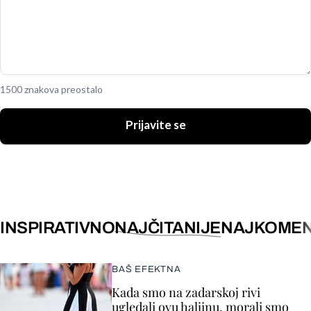
1500 znakova preostalo
Prijavite se
INSPIRATIVNO
NAJČITANIJE
NAJKOMEN
BAŠ EFEKTNA
Kada smo na zadarskoj rivi
ugledali ovu haljinu, morali smo