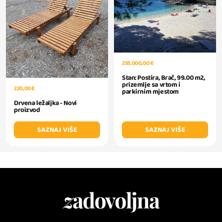
255.000,00 €
Stan: Postira, Brač, 99.00 m2,
prizemlje sa vrtom i
220,00 €
parkirnim mjestom
Drvena ležaljka - Novi
proizvod
SAZNAJ VIŠE
SAZNAJ VIŠE