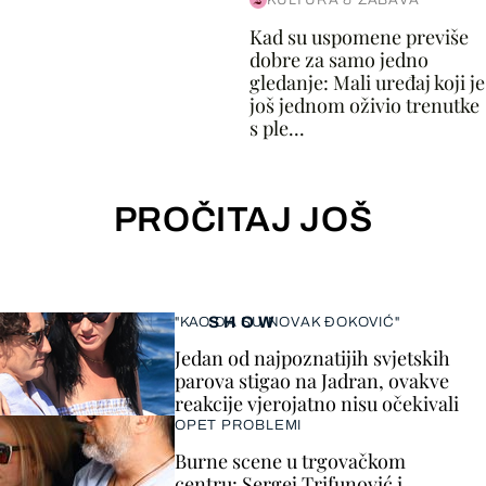
KULTURA & ZABAVA
Kad su uspomene previše
dobre za samo jedno
gledanje: Mali uređaj koji je
još jednom oživio trenutke
s ple...
PROČITAJ JOŠ
SHOW
"KAO DA SU NOVAK ĐOKOVIĆ"
Jedan od najpoznatijih svjetskih
parova stigao na Jadran, ovakve
reakcije vjerojatno nisu očekivali
OPET PROBLEMI
Burne scene u trgovačkom
centru: Sergej Trifunović i