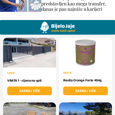
predstavljen kao mega transfer,
danas je pao najniže u karijeri
18,51 €
1,00 €
Revita Orange Forte 454g
VRATA 1 - cijena na upit
SAZNAJ VIŠE
SAZNAJ VIŠE