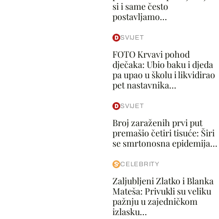
si i same često
postavljamo...
SVIJET
FOTO Krvavi pohod
dječaka: Ubio baku i djeda
pa upao u školu i likvidirao
pet nastavnika...
SVIJET
Broj zaraženih prvi put
premašio četiri tisuće: Širi
se smrtonosna epidemija...
CELEBRITY
Zaljubljeni Zlatko i Blanka
Mateša: Privukli su veliku
pažnju u zajedničkom
izlasku...