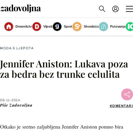
Dnevnik.hr
Vijesti
Sport
Showbizz
Putovanja
Slika nije dostupna
MODA & LJEPOTA
Jennifer Aniston: Lukava poza
Facebook
za bedra bez trunke celulita
X
09-11-2014
WhatsApp
Piše
Zadovoljna
KOMENTARI
Viber
Otkako je sretno zaljubljena Jennifer Aniston pomno bira