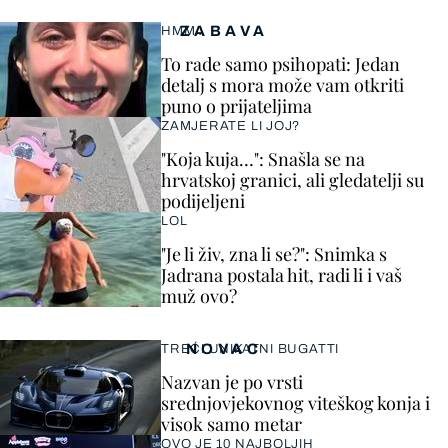
ZABAVA
HMM…
To rade samo psihopati: Jedan
detalj s mora može vam otkriti
puno o prijateljima
ZAMJERATE LI JOJ?
"Koja kuja…": Snašla se na
hrvatskoj granici, ali gledatelji su
podijeljeni
LOL
"Je li živ, zna li se?": Snimka s
Jadrana postala hit, radi li i vaš
muž ovo?
NOVAC
TREĆI UNIKATNI BUGATTI
Nazvan je po vrsti
srednjovjekovnog viteškog konja i
visok samo metar
OVO JE 10 NAJBOLJIH