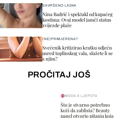
SAVRŠENO LASKA
Nina Badrić i spektakl od kupaćeg
kostima: Ovaj model jamči status
zvijezde plaže
(NE)PRIMJERENA?
Svećenik kritizirao kratku odjeću
usred toplinskog vala, slažete li se
s njim?
PROČITAJ JOŠ
MODA & LJEPOTA
Što je stvarno potrebno
koži da zablista? Beauty
panel otvorio pitanja koja