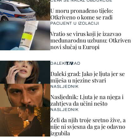
ČEKA SE NALAZ OBDUKCIJE
U moru pronađeno tijelo:
Otkriveno o kome se radi
PACIJENT U IZOLACIJI
Vratio se virus koji je izazvao
međunarodnu uzbunu: Otkriven
novi slučaj u Europi
TV
DALEKI GRAD
Daleki grad: Jako je ljuta jer se
miješa u njezine stvari
NASLJEDNIK
Nasljednik: Ljuta je na njega i
zahtjeva da učini nešto
NASLJEDNIK
Želi da njih troje sretno žive, a
nije ni svjesna da ga je odavno
izgubila