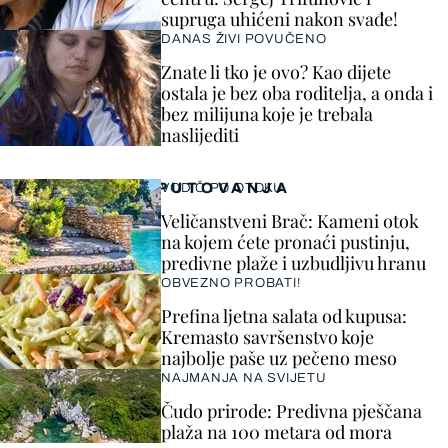
supruga uhićeni nakon svađe!
DANAS ŽIVI POVUČENO
Znate li tko je ovo? Kao dijete
ostala je bez oba roditelja, a onda i
bez milijuna koje je trebala
naslijediti
PUTOVANJA
VODIČ PO OTOKU
Veličanstveni Brač: Kameni otok
na kojem ćete pronaći pustinju,
predivne plaže i uzbudljivu hranu
OBVEZNO PROBATI!
Prefina ljetna salata od kupusa:
Kremasto savršenstvo koje
najbolje paše uz pečeno meso
NAJMANJA NA SVIJETU
Čudo prirode: Predivna pješčana
plaža na 100 metara od mora