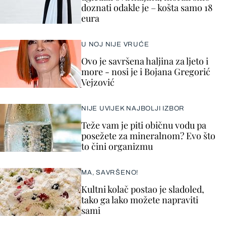
doznati odakle je – košta samo 18
eura
U NOJ NIJE VRUĆE
Ovo je savršena haljina za ljeto i
more - nosi je i Bojana Gregorić
Vejzović
NIJE UVIJEK NAJBOLJI IZBOR
Teže vam je piti običnu vodu pa
posežete za mineralnom? Evo što
to čini organizmu
MA, SAVRŠENO!
Kultni kolač postao je sladoled,
tako ga lako možete napraviti
sami