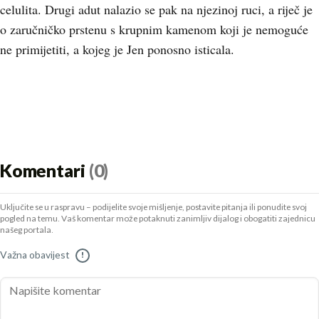
celulita. Drugi adut nalazio se pak na njezinoj ruci, a riječ je
o zaručničko prstenu s krupnim kamenom koji je nemoguće
ne primijetiti, a kojeg je Jen ponosno isticala.
Komentari
(0)
Uključite se u raspravu – podijelite svoje mišljenje, postavite pitanja ili ponudite svoj
pogled na temu. Vaš komentar može potaknuti zanimljiv dijalog i obogatiti zajednicu
našeg portala.
Važna obavijest
!