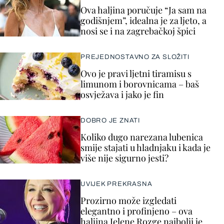
Ova haljina poručuje “Ja sam na
godišnjem”, idealna je za ljeto, a
nosi se i na zagrebačkoj špici
PREJEDNOSTAVNO ZA SLOŽITI
Ovo je pravi ljetni tiramisu s
limunom i borovnicama – baš
osvježava i jako je fin
DOBRO JE ZNATI
Koliko dugo narezana lubenica
smije stajati u hladnjaku i kada je
više nije sigurno jesti?
UVIJEK PREKRASNA
Prozirno može izgledati
elegantno i profinjeno – ova
haljina Jelene Rozge najbolji je