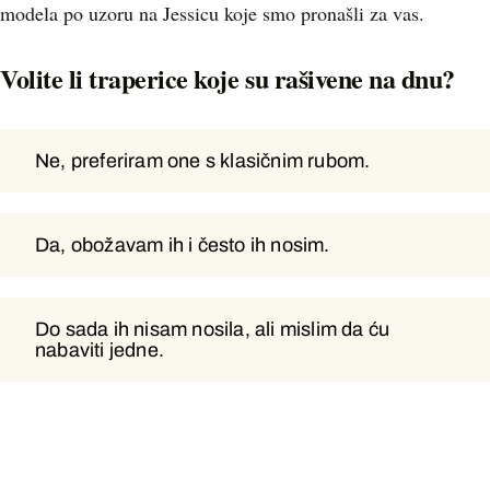
modela po uzoru na Jessicu koje smo pronašli za vas.
Volite li traperice koje su rašivene na dnu?
Ne, preferiram one s klasičnim rubom.
Ne, preferiram one s klasičnim
rubom.
Da, obožavam ih i često ih nosim.
Da, obožavam ih i često ih nosim.
Do sada ih nisam nosila, ali mislim da ću
nabaviti jedne.
Do sada ih nisam nosila, ali mislim
da ću nabaviti jedne.