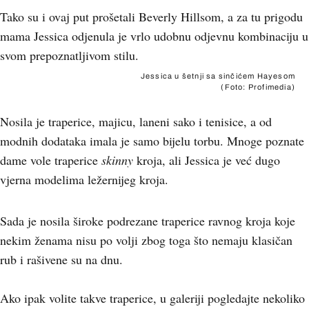
Tako su i ovaj put prošetali Beverly Hillsom, a za tu prigodu
mama Jessica odjenula je vrlo udobnu odjevnu kombinaciju u
svom prepoznatljivom stilu.
Jessica u šetnji sa sinčićem Hayesom
(Foto: Profimedia)
Nosila je traperice, majicu, laneni sako i tenisice, a od
modnih dodataka imala je samo bijelu torbu. Mnoge poznate
dame vole traperice
skinny
kroja, ali Jessica je već dugo
vjerna modelima ležernijeg kroja.
Sada je nosila široke podrezane traperice ravnog kroja koje
nekim ženama nisu po volji zbog toga što nemaju klasičan
rub i rašivene su na dnu.
Ako ipak volite takve traperice, u galeriji pogledajte nekoliko