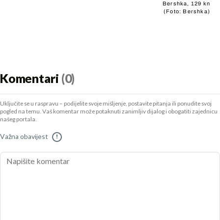
Bershka, 129 kn
(Foto: Bershka)
Komentari
(0)
Uključite se u raspravu – podijelite svoje mišljenje, postavite pitanja ili ponudite svoj
pogled na temu. Vaš komentar može potaknuti zanimljiv dijalog i obogatiti zajednicu
našeg portala.
Važna obavijest
!