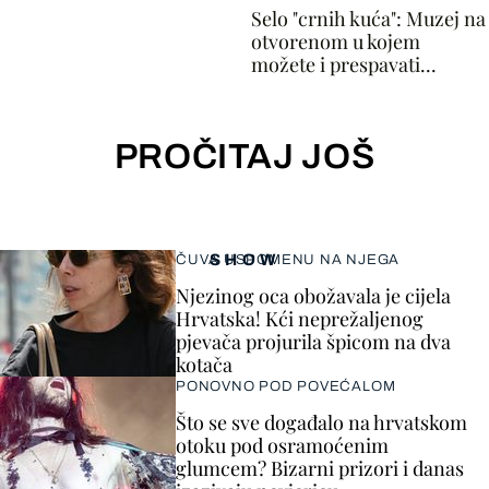
Selo "crnih kuća": Muzej na
otvorenom u kojem
možete i prespavati...
PROČITAJ JOŠ
SHOW
ČUVA USPOMENU NA NJEGA
Njezinog oca obožavala je cijela
Hrvatska! Kći neprežaljenog
pjevača projurila špicom na dva
kotača
PONOVNO POD POVEĆALOM
Što se sve događalo na hrvatskom
otoku pod osramoćenim
glumcem? Bizarni prizori i danas