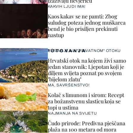
izazivaju nevjericu
KAKVIH LJUDI IMA!
Kaos kakav se ne pamti: Zbog
suludog poteza jednog muškarca
bend je bio prisiljen prekinuti
nastup
PUTOVANJA
UŽIVANJE NA "PRIVATNOM" OTOKU
Hrvatski otok na kojem živi samo
jedan stanovnik: Ljepotan koji je
diljem svijeta poznat po svojem
"bijelom zlatu"
MA, SAVRŠENSTVO!
Kolač s limunom i sirom: Recept
za božanstvenu slasticu koja se
topi u ustima
NAJMANJA NA SVIJETU
Čudo prirode: Predivna pješčana
plaža na 100 metara od mora