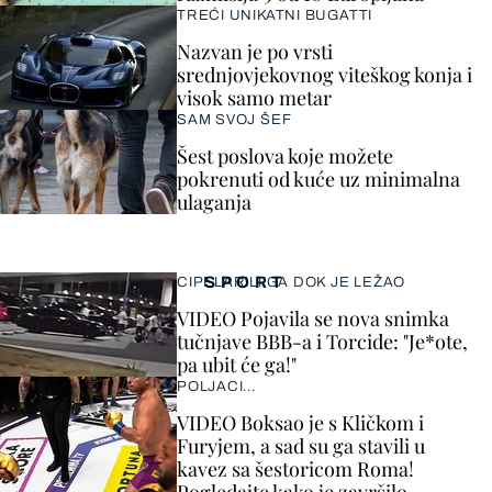
TREĆI UNIKATNI BUGATTI
Nazvan je po vrsti
srednjovjekovnog viteškog konja i
visok samo metar
SAM SVOJ ŠEF
Šest poslova koje možete
pokrenuti od kuće uz minimalna
ulaganja
SPORT
CIPELARILI GA DOK JE LEŽAO
VIDEO Pojavila se nova snimka
tučnjave BBB-a i Torcide: "Je*ote,
pa ubit će ga!"
POLJACI...
VIDEO Boksao je s Kličkom i
Furyjem, a sad su ga stavili u
kavez sa šestoricom Roma!