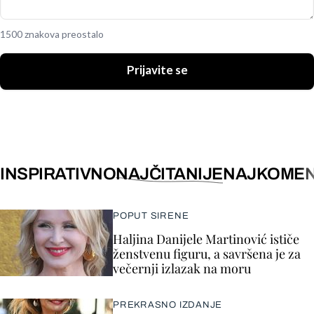
1500 znakova preostalo
Prijavite se
INSPIRATIVNO
NAJČITANIJE
NAJKOMEN
POPUT SIRENE
Haljina Danijele Martinović ističe
ženstvenu figuru, a savršena je za
večernji izlazak na moru
PREKRASNO IZDANJE