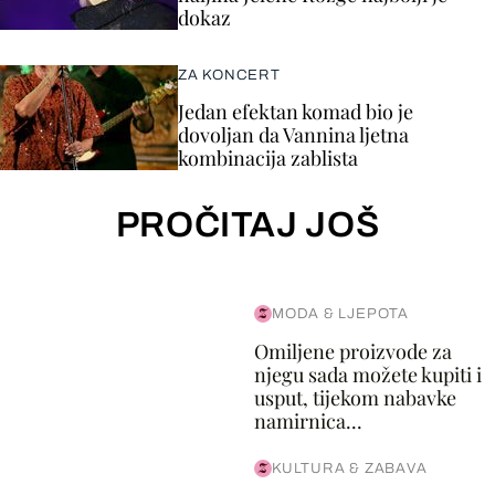
dokaz
ZA KONCERT
Jedan efektan komad bio je
dovoljan da Vannina ljetna
kombinacija zablista
PROČITAJ JOŠ
MODA & LJEPOTA
Omiljene proizvode za
njegu sada možete kupiti i
usput, tijekom nabavke
namirnica...
KULTURA & ZABAVA