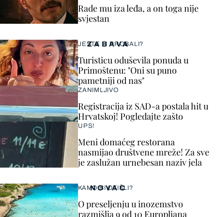
Rade mu iza leđa, a on toga nije
svjestan
ZABAVA
JESTE LI PROBALI?
Turisticu oduševila ponuda u
Primoštenu: "Oni su puno
pametniji od nas"
ZANIMLJIVO
Registracija iz SAD-a postala hit u
Hrvatskoj! Pogledajte zašto
UPS!
Meni domaćeg restorana
nasmijao društvene mreže! Za sve
je zaslužan urnebesan naziv jela
NOVAC
KAMO BI OTIŠLI?
O preseljenju u inozemstvo
razmišlja 9 od 10 Europljana