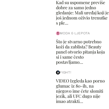
Kad su uspomene previše
dobre za samo jedno
gledanje: Mali uređaj koji je
još jednom oživio trenutke
s ple...
MODA & LJEPOTA
Što je stvarno potrebno
koži da zablista? Beauty
panel otvorio pitanja koja
si i same često
postavljamo...
FIGHT!
VIDEO Izgleda kao porno
glumac iz 80-ih, na
njegovo ime ćete slomiti
jezik, ali UFC dugo nije
imao atrakti...