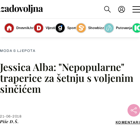
Dnevnik.hr
Vijesti
Sport
Showbizz
Putovanja
Jessica Alba
(Foto: Profimedia)
MODA & LJEPOTA
Jessica Alba: "Nepopularne"
Facebook
traperice za šetnju s voljenim
sinčićem
X
WhatsApp
21-06-2018
Piše
D.Š.
KOMENTARI
Viber