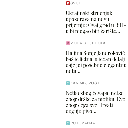
SVIJET
Ukrajinski stručnjak
upozorava na novu
prijetnju: Ovaj grad u BiH-
u bi mogao biti žarište...
MODA & LJEPOTA
Haljina Sonje Jandroković
baš je ljetna, a jedan detalj
daje joj posebno elegantnu
notu...
ZANIMLJIVOSTI
Netko zbog ćevapa, netko
zbog drške za motiku: Evo
zbog čega sve Hrvati
duguju pivo...
PUTOVANJA