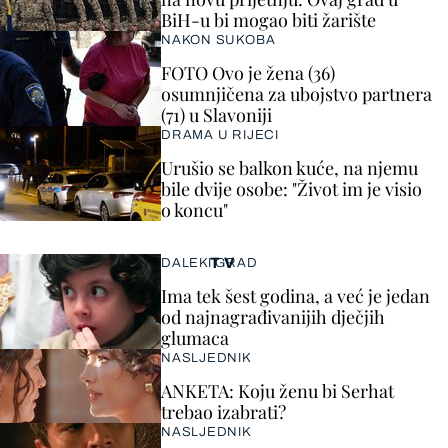
BiH-u bi mogao biti žarište
NAKON SUKOBA
FOTO Ovo je žena (36)
osumnjičena za ubojstvo partnera
(71) u Slavoniji
DRAMA U RIJECI
Urušio se balkon kuće, na njemu
bile dvije osobe: "Život im je visio
o koncu"
TV
DALEKI GRAD
Ima tek šest godina, a već je jedan
od najnagrađivanijih dječjih
glumaca
NASLJEDNIK
ANKETA: Koju ženu bi Serhat
trebao izabrati?
NASLJEDNIK