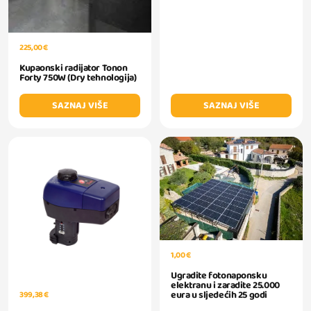
225,00 €
Kupaonski radijator Tonon
Forty 750W (Dry tehnologija)
SAZNAJ VIŠE
SAZNAJ VIŠE
1,00 €
Ugradite fotonaponsku
elektranu i zaradite 25.000
eura u sljedećih 25 godi
399,38 €