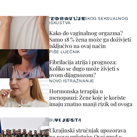
ZDRAVLJE
"VRHUNAC" ŽENSKOG SEKSUALNOG
ISKUSTVA
Kako do vaginalnog orgazma?
Samo 18 % žena može ga doživjeti
isključivo na ovaj način
PIŠE LIJEČNIK
Fibrilacija atrija i prognoza:
Koliko se dugo može živjeti s
ovom dijagnozom?
NOVO ISTRAŽIVANJE
Hormonska terapija u
menopauzi: Žene koje je koriste
imaju znatno manji rizik od ovoga
VIJESTI
BURE BARUTA
Ukrajinski stručnjak upozorava
na novu prijetnju: Ovaj grad u