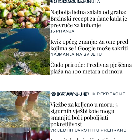
PUTOVANJA
GOTOVO ZA 15 MINUTA
Najbolja ljetna salata od graha:
Brzinski recept za dane kada je
prevruće za kuhanje
15 PITANJA
Kviz općeg znanja: Za one pred
kojima se i Google može sakriti
NAJMANJA NA SVIJETU
Čudo prirode: Predivna pješčana
plaža na 100 metara od mora
ZDRAVLJE
NAJSIGURNIJI OBLIK REKREACIJE
Vježbe za koljeno u moru: 5
sigurnih vježbi koje mogu
smanjiti bol i poboljšati
pokretljivost
VRIJEDI IH UVRSTITI U PREHRANU