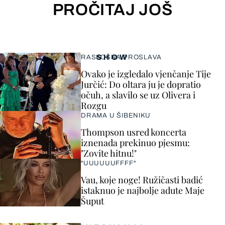
PROČITAJ JOŠ
SHOW
RASKOŠNA PROSLAVA
Ovako je izgledalo vjenčanje Tije
Jurčić: Do oltara ju je dopratio
očuh, a slavilo se uz Olivera i
Rozgu
DRAMA U ŠIBENIKU
Thompson usred koncerta
iznenada prekinuo pjesmu:
"Zovite hitnu!"
"UUUUUUFFFF"
Vau, koje noge! Ružičasti badić
istaknuo je najbolje adute Maje
Šuput