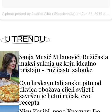
A photo posted by Jessica Alba (@jessicaalba)
on
Jun 22, 2016 at 3:40pm PDT
U TRENDU
Sanja Musić Milanović: Ružičasta
maksi suknja uz koju idealno
pristaju - ružičaste salonke
Ovu hrskavu talijansku pitu od
tikvica obožava cijeli svijet i
savršen je ljetni ručak, evo
recepta
Nisu Karibi, nego Kvarner: Do