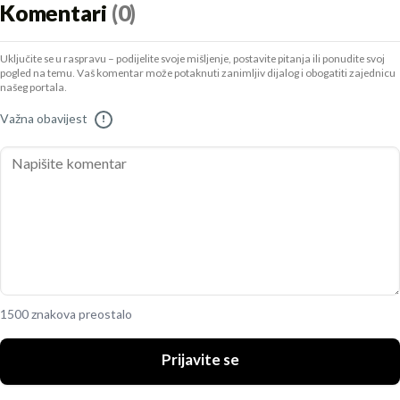
Komentari
(0)
Uključite se u raspravu – podijelite svoje mišljenje, postavite pitanja ili ponudite svoj
pogled na temu. Vaš komentar može potaknuti zanimljiv dijalog i obogatiti zajednicu
našeg portala.
Važna obavijest
!
1500 znakova preostalo
Prijavite se