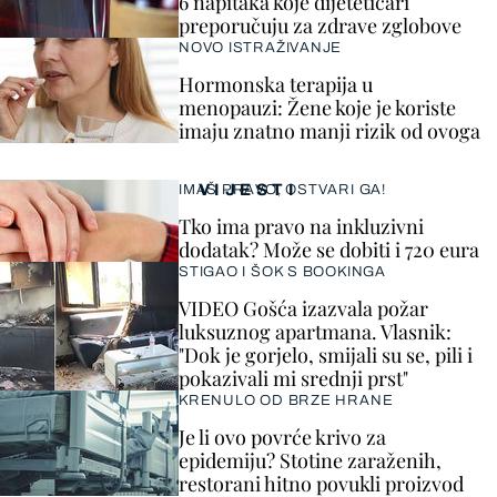
6 napitaka koje dijetetičari
preporučuju za zdrave zglobove
NOVO ISTRAŽIVANJE
Hormonska terapija u
menopauzi: Žene koje je koriste
imaju znatno manji rizik od ovoga
VIJESTI
IMAŠ PRAVO, OSTVARI GA!
Tko ima pravo na inkluzivni
dodatak? Može se dobiti i 720 eura
STIGAO I ŠOK S BOOKINGA
VIDEO Gošća izazvala požar
luksuznog apartmana. Vlasnik:
"Dok je gorjelo, smijali su se, pili i
pokazivali mi srednji prst"
KRENULO OD BRZE HRANE
Je li ovo povrće krivo za
epidemiju? Stotine zaraženih,
restorani hitno povukli proizvod