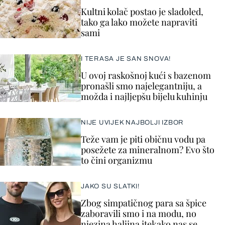
Kultni kolač postao je sladoled,
tako ga lako možete napraviti
sami
I TERASA JE SAN SNOVA!
U ovoj raskošnoj kući s bazenom
pronašli smo najelegantniju, a
možda i najljepšu bijelu kuhinju
NIJE UVIJEK NAJBOLJI IZBOR
Teže vam je piti običnu vodu pa
posežete za mineralnom? Evo što
to čini organizmu
JAKO SU SLATKI!
Zbog simpatičnog para sa špice
zaboravili smo i na modu, no
njezina haljina itekako nas se