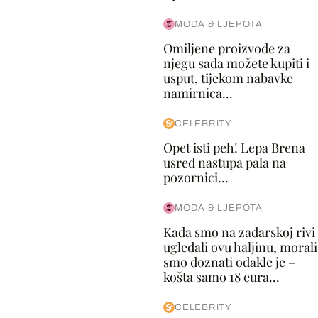
MODA & LJEPOTA
Omiljene proizvode za
njegu sada možete kupiti i
usput, tijekom nabavke
namirnica...
CELEBRITY
Opet isti peh! Lepa Brena
usred nastupa pala na
pozornici...
MODA & LJEPOTA
Kada smo na zadarskoj rivi
ugledali ovu haljinu, morali
smo doznati odakle je –
košta samo 18 eura...
CELEBRITY