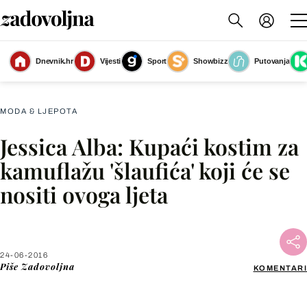
Dnevnik.hr
Vijesti
Sport
Showbizz
Putovanja
Slika nije dostupna
MODA & LJEPOTA
Jessica Alba: Kupaći kostim za
Facebook
kamuflažu 'šlaufića' koji će se
nositi ovoga ljeta
X
WhatsApp
24-06-2016
Piše
Zadovoljna
KOMENTARI
Viber