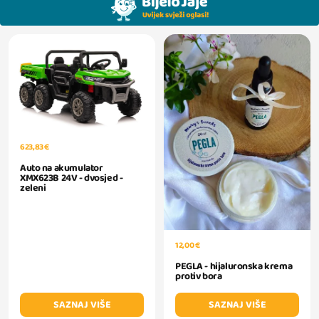
623,83 €
Auto na akumulator
XMX623B 24V - dvosjed -
zeleni
12,00 €
PEGLA - hijaluronska krema
protiv bora
SAZNAJ VIŠE
SAZNAJ VIŠE