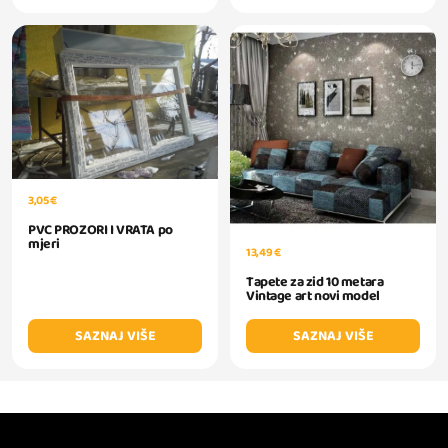
3,05 €
PVC PROZORI I VRATA po
mjeri
13,49 €
Tapete za zid 10 metara
Vintage art novi model
SAZNAJ VIŠE
SAZNAJ VIŠE