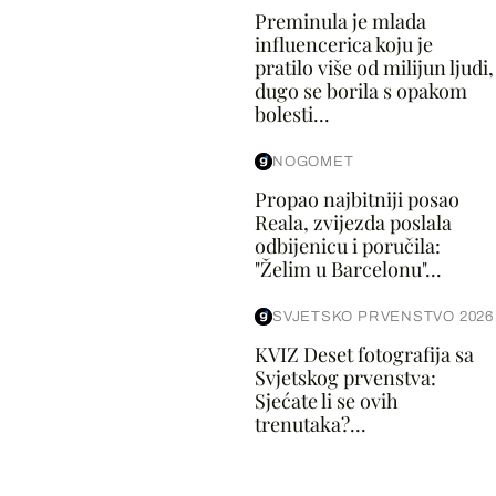
Preminula je mlada
influencerica koju je
pratilo više od milijun ljudi,
dugo se borila s opakom
bolesti...
NOGOMET
Propao najbitniji posao
Reala, zvijezda poslala
odbijenicu i poručila:
"Želim u Barcelonu"...
SVJETSKO PRVENSTVO 2026
KVIZ Deset fotografija sa
Svjetskog prvenstva:
Sjećate li se ovih
trenutaka?...