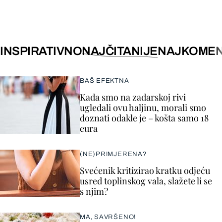
INSPIRATIVNO
NAJČITANIJE
NAJKOMEN
BAŠ EFEKTNA
Kada smo na zadarskoj rivi
ugledali ovu haljinu, morali smo
doznati odakle je – košta samo 18
eura
(NE)PRIMJERENA?
Svećenik kritizirao kratku odjeću
usred toplinskog vala, slažete li se
s njim?
MA, SAVRŠENO!