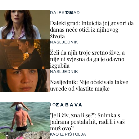
TV
DALEKI GRAD
Daleki grad: Intuicija joj govori da
danas neće otići iz njihovog
života
NASLJEDNIK
Želi da njih troje sretno žive, a
nije ni svjesna da ga je odavno
izgubila
NASLJEDNIK
Nasljednik: Nije očekivala takve
uvrede od vlastite majke
ZABAVA
LOL
"Je li živ, zna li se?": Snimka s
Jadrana postala hit, radi li i vaš
muž ovo?
KAO IZ PIŠTOLJA