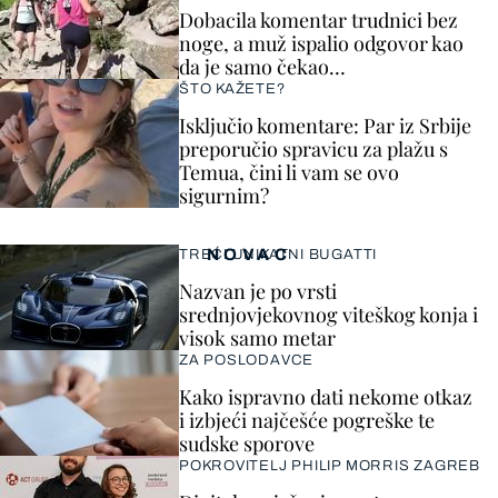
Dobacila komentar trudnici bez
noge, a muž ispalio odgovor kao
da je samo čekao…
ŠTO KAŽETE?
Isključio komentare: Par iz Srbije
preporučio spravicu za plažu s
Temua, čini li vam se ovo
sigurnim?
NOVAC
TREĆI UNIKATNI BUGATTI
Nazvan je po vrsti
srednjovjekovnog viteškog konja i
visok samo metar
ZA POSLODAVCE
Kako ispravno dati nekome otkaz
i izbjeći najčešće pogreške te
sudske sporove
POKROVITELJ PHILIP MORRIS ZAGREB