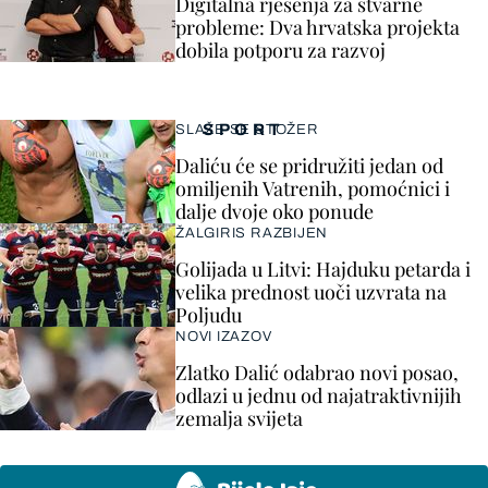
Digitalna rješenja za stvarne
probleme: Dva hrvatska projekta
dobila potporu za razvoj
SPORT
SLAŽE SE STOŽER
Daliću će se pridružiti jedan od
omiljenih Vatrenih, pomoćnici i
dalje dvoje oko ponude
ŽALGIRIS RAZBIJEN
Golijada u Litvi: Hajduku petarda i
velika prednost uoči uzvrata na
Poljudu
NOVI IZAZOV
Zlatko Dalić odabrao novi posao,
odlazi u jednu od najatraktivnijih
zemalja svijeta