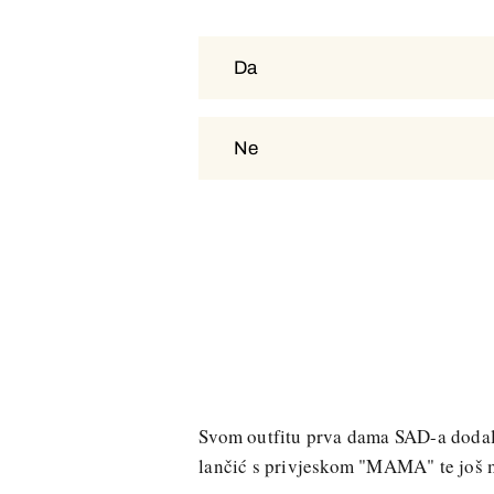
Da
Da
Ne
Ne
Svom outfitu prva dama SAD-a dodala 
lančić s privjeskom "MAMA" te još ma