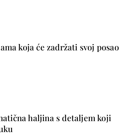
 dama koja će zadržati svoj posao
tična haljina s detaljem koji
ruku