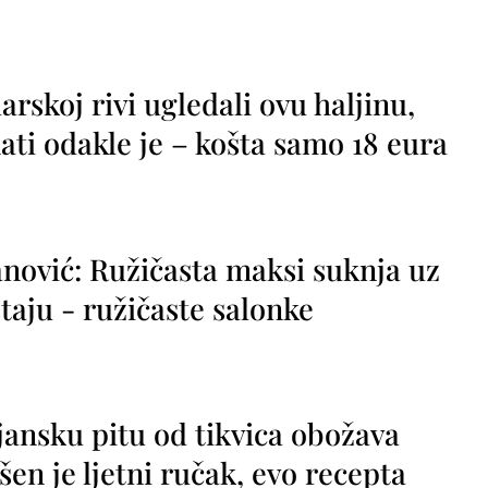
rskoj rivi ugledali ovu haljinu,
ti odakle je – košta samo 18 eura
nović: Ružičasta maksi suknja uz
taju - ružičaste salonke
jansku pitu od tikvica obožava
vršen je ljetni ručak, evo recepta