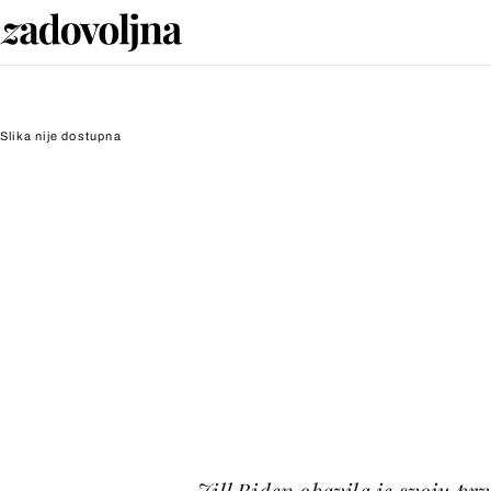
Slika nije dostupna
Jill Biden obavila je svoju p