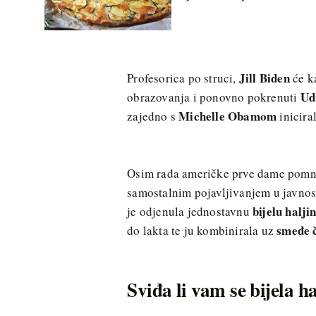
Jill Biden
Profesorica po struci,
će k
Ud
obrazovanja i ponovno pokrenuti
Michelle Obamom
zajedno s
inicira
Osim rada američke prve dame pomno ć
samostalnim pojavljivanjem u javnos
bijelu halji
je odjenula jednostavnu
smeđe 
do lakta te ju kombinirala uz
Sviđa li vam se bijela h