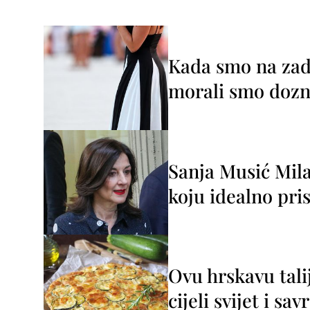
Kada smo na zada
morali smo dozna
Sanja Musić Mila
koju idealno pris
Ovu hrskavu tali
cijeli svijet i sa