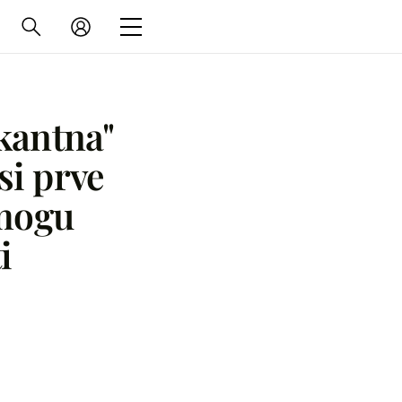
skantna"
si prve
mogu
i