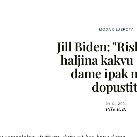
MODA & LJEPOTA
Jill Biden: "Ri
haljina kakvu 
dame ipak 
Facebook
dopustit
X
24-01-2021
Piše
K.B.
WhatsApp
Viber
rvu samostalnu službenu dužnost kao prva dama.