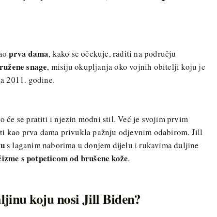
prva dama
ao
, kako se očekuje, raditi na području
ružene snage
, misiju okupljanja oko vojnih obitelji koju je
la 2011. godine.
e se pratiti i njezin modni stil. Već je svojim prvim
ti kao prva dama privukla pažnju odjevnim odabirom. Jill
nu
s laganim naborima u donjem dijelu i rukavima duljine
čizme s potpeticom od brušene kože
.
aljinu koju nosi Jill Biden?