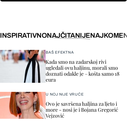
INSPIRATIVNO
NAJČITANIJE
NAJKOMEN
BAŠ EFEKTNA
Kada smo na zadarskoj rivi
ugledali ovu haljinu, morali smo
doznati odakle je – košta samo 18
eura
U NOJ NIJE VRUĆE
Ovo je savršena haljina za ljeto i
more - nosi je i Bojana Gregorić
Vejzović