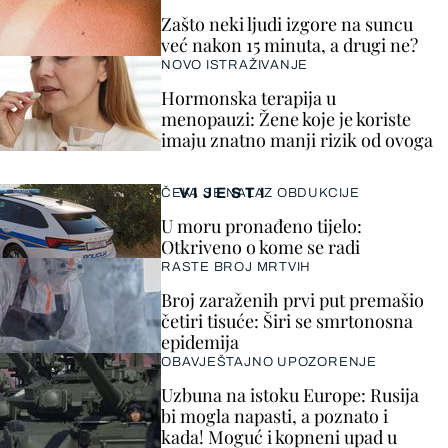
Zašto neki ljudi izgore na suncu
već nakon 15 minuta, a drugi ne?
NOVO ISTRAŽIVANJE
Hormonska terapija u
menopauzi: Žene koje je koriste
imaju znatno manji rizik od ovoga
VIJESTI
ČEKA SE NALAZ OBDUKCIJE
U moru pronađeno tijelo:
Otkriveno o kome se radi
RASTE BROJ MRTVIH
Broj zaraženih prvi put premašio
četiri tisuće: Širi se smrtonosna
epidemija
OBAVJEŠTAJNO UPOZORENJE
Uzbuna na istoku Europe: Rusija
bi mogla napasti, a poznato i
kada! Moguć i kopneni upad u