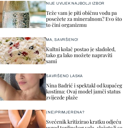
NIJE UVIJEK NAJBOLJI IZBOR
Teže vam je piti običnu vodu pa
posežete za mineralnom? Evo što
to čini organizmu
MA, SAVRŠENO!
Kultni kolač postao je sladoled,
tako ga lako možete napraviti
sami
SAVRŠENO LASKA
Nina Badrić i spektakl od kupaćeg
kostima: Ovaj model jamči status
zvijezde plaže
(NE)PRIMJERENA?
Svećenik kritizirao kratku odjeću
usred toplinskog vala, slažete li se