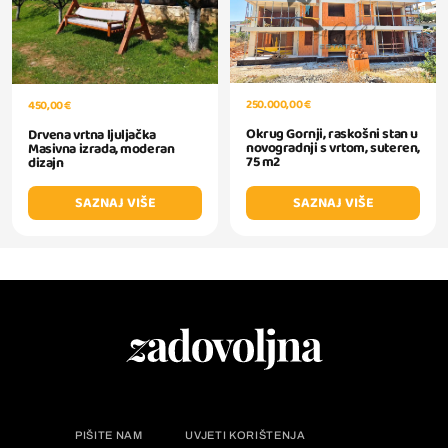
250.000,00 €
450,00 €
Okrug Gornji, raskošni stan u
Drvena vrtna ljuljačka
novogradnji s vrtom, suteren,
Masivna izrada, moderan
75 m2
dizajn
SAZNAJ VIŠE
SAZNAJ VIŠE
PIŠITE NAM
UVJETI KORIŠTENJA