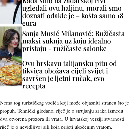
Kada smo na zadarskoj rivi
ugledali ovu haljinu, morali smo
doznati odakle je – košta samo 18
eura
Sanja Musić Milanović: Ružičasta
maksi suknja uz koju idealno
pristaju - ružičaste salonke
Ovu hrskavu talijansku pitu od
tikvica obožava cijeli svijet i
savršen je ljetni ručak, evo
recepta
Nema tog turističkog vodiča koji može objasniti strancu što je
propuh. Tehnički gledano, riječ je o strujanju zraka između
dva otvorena prozora ili vrata. U hrvatskoj verziji stvarnosti
riječ je o nevidljivoj sili koja prijeti ukočenim vratom,