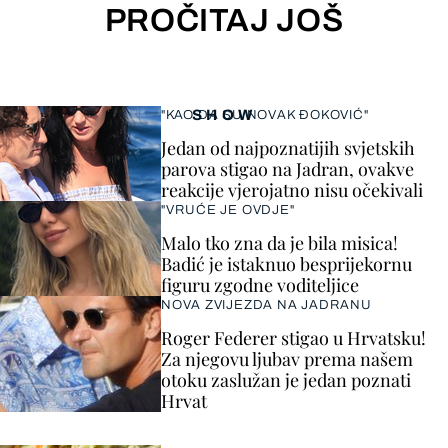
PROČITAJ JOŠ
SHOW
"KAO DA SU NOVAK ĐOKOVIĆ"
Jedan od najpoznatijih svjetskih
parova stigao na Jadran, ovakve
reakcije vjerojatno nisu očekivali
"VRUĆE JE OVDJE"
Malo tko zna da je bila misica!
Badić je istaknuo besprijekornu
figuru zgodne voditeljice
NOVA ZVIJEZDA NA JADRANU
Roger Federer stigao u Hrvatsku!
Za njegovu ljubav prema našem
otoku zaslužan je jedan poznati
Hrvat