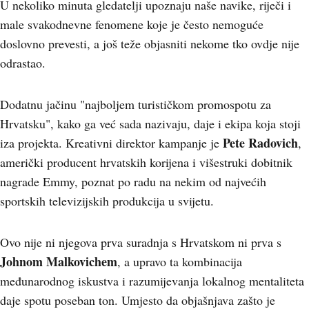
U nekoliko minuta gledatelji upoznaju naše navike, riječi i
male svakodnevne fenomene koje je često nemoguće
doslovno prevesti, a još teže objasniti nekome tko ovdje nije
odrastao.
Dodatnu jačinu "najboljem turističkom promospotu za
Hrvatsku", kako ga već sada nazivaju, daje i ekipa koja stoji
Pete Radovich
iza projekta. Kreativni direktor kampanje je
,
američki producent hrvatskih korijena i višestruki dobitnik
nagrade Emmy, poznat po radu na nekim od najvećih
sportskih televizijskih produkcija u svijetu.
Ovo nije ni njegova prva suradnja s Hrvatskom ni prva s
Johnom Malkovichem
, a upravo ta kombinacija
međunarodnog iskustva i razumijevanja lokalnog mentaliteta
daje spotu poseban ton. Umjesto da objašnjava zašto je