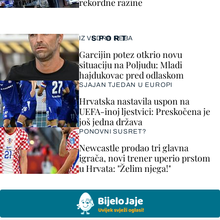
rekordne razine
SPORT
IZ VEDRA NEBA
Garcijin potez otkrio novu
situaciju na Poljudu: Mladi
hajdukovac pred odlaskom
SJAJAN TJEDAN U EUROPI
Hrvatska nastavila uspon na
UEFA-inoj ljestvici: Preskočena je
još jedna država
PONOVNI SUSRET?
Newcastle prodao tri glavna
igrača, novi trener uperio prstom
u Hrvata: "Želim njega!"