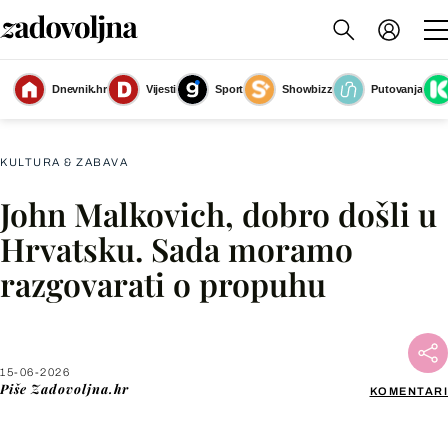
Janko Popović Volarić i John Malkovich u promo spotu Hrvatske turističke
Dnevnik.hr
Vijesti
Sport
Showbizz
Putovanja
zajednice
(Foto: printscreen)
KULTURA & ZABAVA
John Malkovich, dobro došli u
Facebook
Hrvatsku. Sada moramo
razgovarati o propuhu
X
WhatsApp
15-06-2026
Piše
Zadovoljna.hr
KOMENTARI
Viber