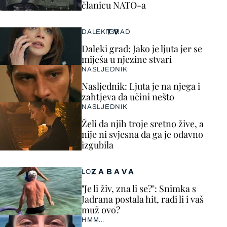
članicu NATO-a
TV
DALEKI GRAD
Daleki grad: Jako je ljuta jer se
miješa u njezine stvari
NASLJEDNIK
Nasljednik: Ljuta je na njega i
zahtjeva da učini nešto
NASLJEDNIK
Želi da njih troje sretno žive, a
nije ni svjesna da ga je odavno
izgubila
ZABAVA
LOL
"Je li živ, zna li se?": Snimka s
Jadrana postala hit, radi li i vaš
muž ovo?
HMM…