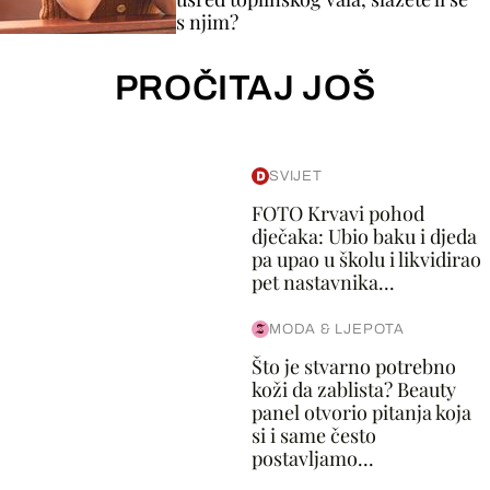
s njim?
PROČITAJ JOŠ
SVIJET
FOTO Krvavi pohod
dječaka: Ubio baku i djeda
pa upao u školu i likvidirao
pet nastavnika...
MODA & LJEPOTA
Što je stvarno potrebno
koži da zablista? Beauty
panel otvorio pitanja koja
si i same često
postavljamo...