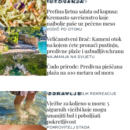
PUTOVANJA
OBVEZNO PROBATI!
Prefina ljetna salata od kupusa:
Kremasto savršenstvo koje
najbolje paše uz pečeno meso
VODIČ PO OTOKU
Veličanstveni Brač: Kameni otok
na kojem ćete pronaći pustinju,
predivne plaže i uzbudljivu hranu
NAJMANJA NA SVIJETU
Čudo prirode: Predivna pješčana
plaža na 100 metara od mora
ZDRAVLJE
NAJSIGURNIJI OBLIK REKREACIJE
Vježbe za koljeno u moru: 5
sigurnih vježbi koje mogu
smanjiti bol i poboljšati
pokretljivost
POKROVITELJ STADA