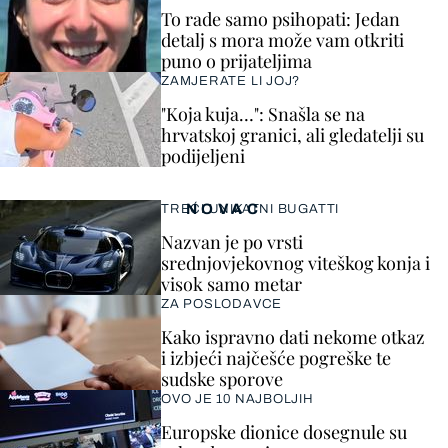
To rade samo psihopati: Jedan
detalj s mora može vam otkriti
puno o prijateljima
ZAMJERATE LI JOJ?
"Koja kuja…": Snašla se na
hrvatskoj granici, ali gledatelji su
podijeljeni
NOVAC
TREĆI UNIKATNI BUGATTI
Nazvan je po vrsti
srednjovjekovnog viteškog konja i
visok samo metar
ZA POSLODAVCE
Kako ispravno dati nekome otkaz
i izbjeći najčešće pogreške te
sudske sporove
OVO JE 10 NAJBOLJIH
Europske dionice dosegnule su