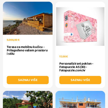
5.000,00 €
Terasa za mobilnu kućicu -
Prilagođeno vašem prostoru
i stilu
17,00 €
Personalizirani poklon -
Fotopuzzle A5 (30) -
fotopuzzle.com.hr
SAZNAJ VIŠE
SAZNAJ VIŠE