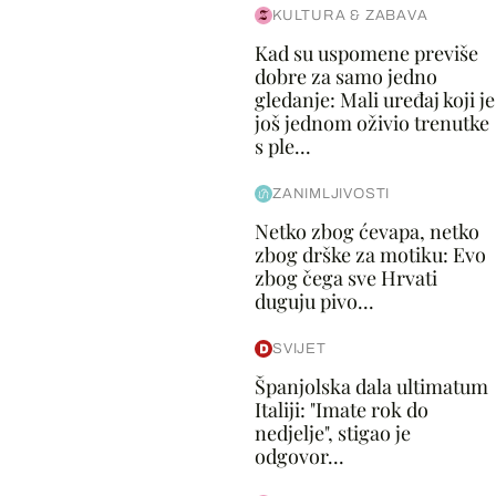
KULTURA & ZABAVA
Kad su uspomene previše
dobre za samo jedno
gledanje: Mali uređaj koji je
još jednom oživio trenutke
s ple...
ZANIMLJIVOSTI
Netko zbog ćevapa, netko
zbog drške za motiku: Evo
zbog čega sve Hrvati
duguju pivo...
SVIJET
Španjolska dala ultimatum
Italiji: "Imate rok do
nedjelje", stigao je
odgovor...