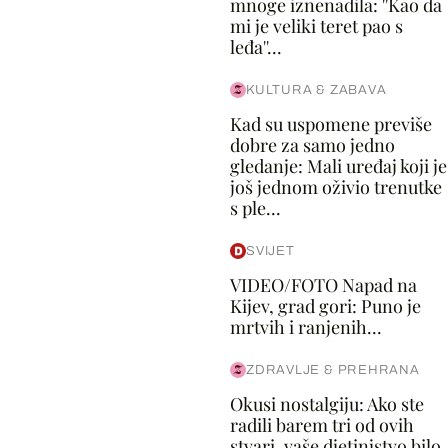
mnoge iznenadila: ''Kao da
mi je veliki teret pao s
leđa''...
KULTURA & ZABAVA
Kad su uspomene previše
dobre za samo jedno
gledanje: Mali uređaj koji je
još jednom oživio trenutke
s ple...
SVIJET
VIDEO/FOTO Napad na
Kijev, grad gori: Puno je
mrtvih i ranjenih...
ZDRAVLJE & PREHRANA
Okusi nostalgiju: Ako ste
radili barem tri od ovih
stvari, vaše djetinjstvo bilo