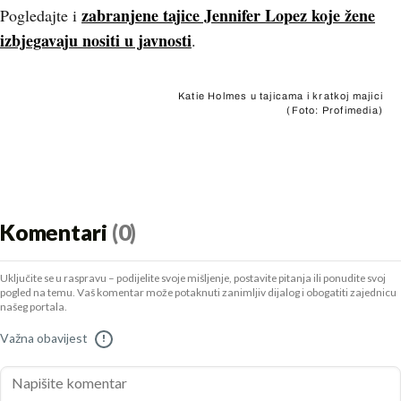
zabranjene tajice Jennifer Lopez koje žene
Pogledajte i
izbjegavaju nositi u javnosti
.
Katie Holmes u tajicama i kratkoj majici
(Foto: Profimedia)
Komentari
(0)
Uključite se u raspravu – podijelite svoje mišljenje, postavite pitanja ili ponudite svoj
pogled na temu. Vaš komentar može potaknuti zanimljiv dijalog i obogatiti zajednicu
našeg portala.
Važna obavijest
!