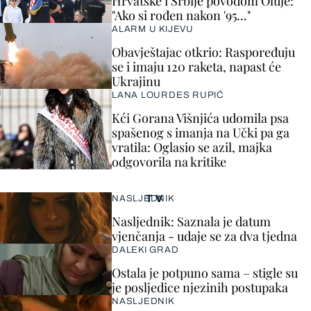
Hrvatske i Srbije povodom Oluje:
"Ako si rođen nakon '95..."
ALARM U KIJEVU
Obavještajac otkrio: Raspoređuju
se i imaju 120 raketa, napast će
Ukrajinu
LANA LOURDES RUPIĆ
Kći Gorana Višnjića udomila psa
spašenog s imanja na Učki pa ga
vratila: Oglasio se azil, majka
odgovorila na kritike
TV
NASLJEDNIK
Nasljednik: Saznala je datum
vjenčanja - udaje se za dva tjedna
DALEKI GRAD
Ostala je potpuno sama – stigle su
je posljedice njezinih postupaka
NASLJEDNIK