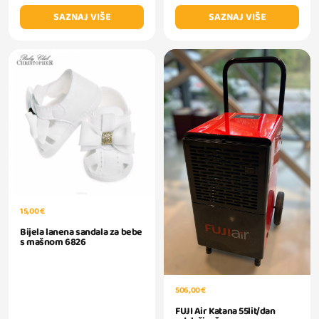
SAZNAJ VIŠE
SAZNAJ VIŠE
15,00 €
Bijela lanena sandala za bebe
s mašnom 6826
506,00 €
FUJI Air Katana 55lit/dan