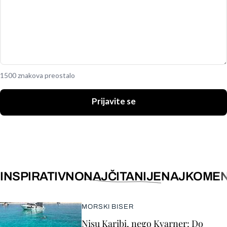
1500 znakova preostalo
Prijavite se
INSPIRATIVNO
NAJČITANIJE
NAJKOMEN
MORSKI BISER
Nisu Karibi, nego Kvarner: Do