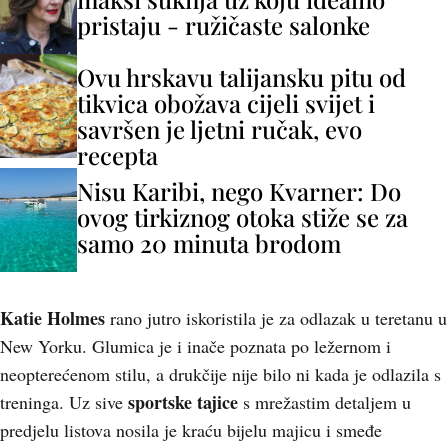
pristaju - ružičaste salonke
Ovu hrskavu talijansku pitu od
tikvica obožava cijeli svijet i
savršen je ljetni ručak, evo
recepta
Nisu Karibi, nego Kvarner: Do
ovog tirkiznog otoka stiže se za
samo 20 minuta brodom
Katie Holmes
rano jutro iskoristila je za odlazak u teretanu u
New Yorku. Glumica je i inače poznata po ležernom i
neopterećenom stilu, a drukčije nije bilo ni kada je odlazila s
sportske tajice
treninga. Uz sive
s mrežastim detaljem u
predjelu listova nosila je kraću bijelu majicu i smeđe