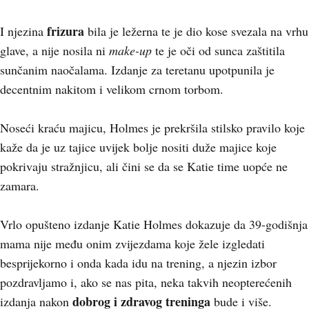
frizura
I njezina
bila je ležerna te je dio kose svezala na vrhu
glave, a nije nosila ni
make-up
te je oči od sunca zaštitila
sunčanim naočalama. Izdanje za teretanu upotpunila je
decentnim nakitom i velikom crnom torbom.
Noseći kraću majicu, Holmes je prekršila stilsko pravilo koje
kaže da je uz tajice uvijek bolje nositi duže majice koje
pokrivaju stražnjicu, ali čini se da se Katie time uopće ne
zamara.
Vrlo opušteno izdanje Katie Holmes dokazuje da 39-godišnja
mama nije među onim zvijezdama koje žele izgledati
besprijekorno i onda kada idu na trening, a njezin izbor
pozdravljamo i, ako se nas pita, neka takvih neopterećenih
dobrog i zdravog treninga
izdanja nakon
bude i više.