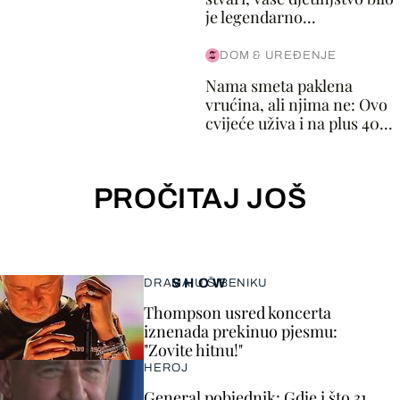
je legendarno...
DOM & UREĐENJE
Nama smeta paklena
vrućina, ali njima ne: Ovo
cvijeće uživa i na plus 40...
PROČITAJ JOŠ
SHOW
DRAMA U ŠIBENIKU
Thompson usred koncerta
iznenada prekinuo pjesmu:
"Zovite hitnu!"
HEROJ
General pobjednik: Gdje i što 31