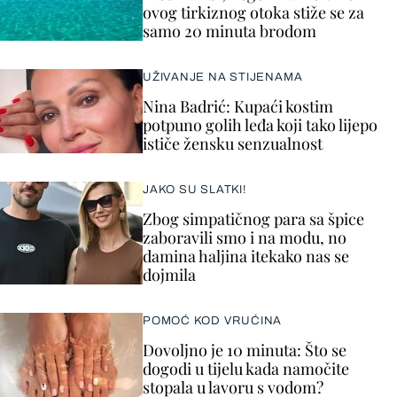
ovog tirkiznog otoka stiže se za
samo 20 minuta brodom
UŽIVANJE NA STIJENAMA
Nina Badrić: Kupaći kostim
potpuno golih leđa koji tako lijepo
ističe žensku senzualnost
JAKO SU SLATKI!
Zbog simpatičnog para sa špice
zaboravili smo i na modu, no
damina haljina itekako nas se
dojmila
POMOĆ KOD VRUĆINA
Dovoljno je 10 minuta: Što se
dogodi u tijelu kada namočite
stopala u lavoru s vodom?