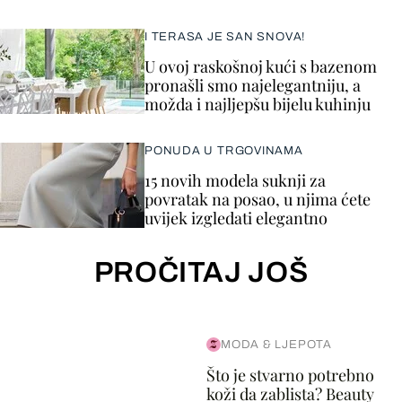
I TERASA JE SAN SNOVA!
U ovoj raskošnoj kući s bazenom
pronašli smo najelegantniju, a
možda i najljepšu bijelu kuhinju
PONUDA U TRGOVINAMA
15 novih modela suknji za
povratak na posao, u njima ćete
uvijek izgledati elegantno
PROČITAJ JOŠ
MODA & LJEPOTA
Što je stvarno potrebno
koži da zablista? Beauty