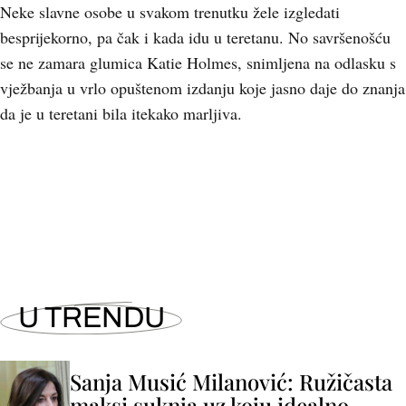
Neke slavne osobe u svakom trenutku žele izgledati
besprijekorno, pa čak i kada idu u teretanu. No savršenošću
se ne zamara glumica Katie Holmes, snimljena na odlasku s
vježbanja u vrlo opuštenom izdanju koje jasno daje do znanja
da je u teretani bila itekako marljiva.
+
3
U TRENDU
Sanja Musić Milanović: Ružičasta
maksi suknja uz koju idealno