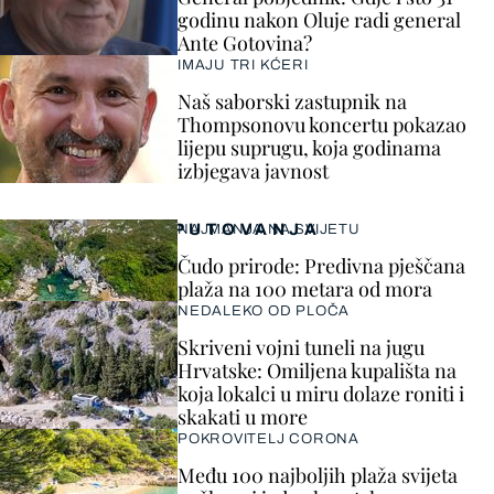
godinu nakon Oluje radi general
Ante Gotovina?
IMAJU TRI KĆERI
Naš saborski zastupnik na
Thompsonovu koncertu pokazao
lijepu suprugu, koja godinama
izbjegava javnost
PUTOVANJA
NAJMANJA NA SVIJETU
Čudo prirode: Predivna pješčana
plaža na 100 metara od mora
NEDALEKO OD PLOČA
Skriveni vojni tuneli na jugu
Hrvatske: Omiljena kupališta na
koja lokalci u miru dolaze roniti i
skakati u more
POKROVITELJ CORONA
Među 100 najboljih plaža svijeta