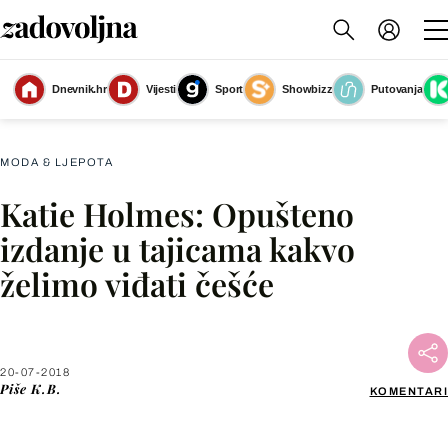
Dnevnik.hr
Vijesti
Sport
Showbizz
Putovanja
Katie Holmes u tajicama i kratkoj majici
(Foto: Profimedia)
MODA & LJEPOTA
Katie Holmes: Opušteno
Facebook
izdanje u tajicama kakvo
želimo viđati češće
X
WhatsApp
20-07-2018
Piše
K.B.
KOMENTARI
Viber