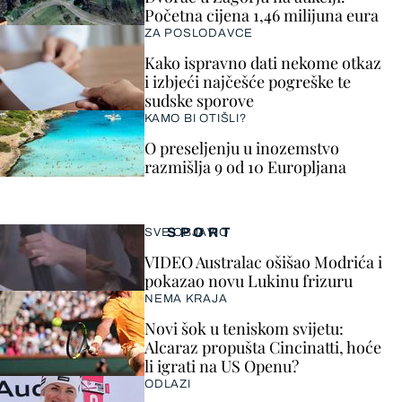
Početna cijena 1,46 milijuna eura
ZA POSLODAVCE
Kako ispravno dati nekome otkaz
i izbjeći najčešće pogreške te
sudske sporove
KAMO BI OTIŠLI?
O preseljenju u inozemstvo
razmišlja 9 od 10 Europljana
SPORT
SVE OBJAVIO
VIDEO Australac ošišao Modrića i
pokazao novu Lukinu frizuru
NEMA KRAJA
Novi šok u teniskom svijetu:
Alcaraz propušta Cincinatti, hoće
li igrati na US Openu?
ODLAZI