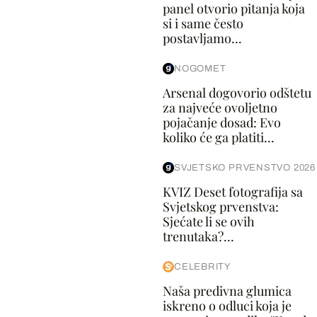
panel otvorio pitanja koja
si i same često
postavljamo...
NOGOMET
Arsenal dogovorio odštetu
za najveće ovoljetno
pojačanje dosad: Evo
koliko će ga platiti...
SVJETSKO PRVENSTVO 2026
KVIZ Deset fotografija sa
Svjetskog prvenstva:
Sjećate li se ovih
trenutaka?...
CELEBRITY
Naša predivna glumica
iskreno o odluci koja je