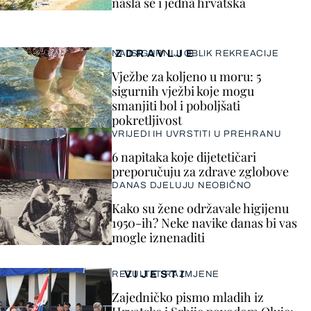
našla se i jedna hrvatska
ZDRAVLJE
NAJSIGURNIJI OBLIK REKREACIJE
Vježbe za koljeno u moru: 5
sigurnih vježbi koje mogu
smanjiti bol i poboljšati
pokretljivost
VRIJEDI IH UVRSTITI U PREHRANU
6 napitaka koje dijetetičari
preporučuju za zdrave zglobove
DANAS DJELUJU NEOBIČNO
Kako su žene održavale higijenu
1950-ih? Neke navike danas bi vas
mogle iznenaditi
VIJESTI
REZULTAT RAZMJENE
Zajedničko pismo mladih iz