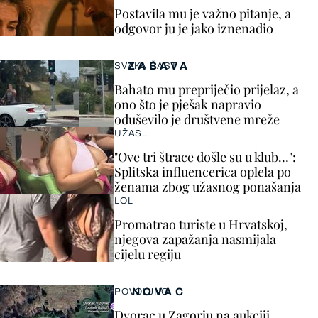
Postavila mu je važno pitanje, a
odgovor ju je jako iznenadio
ZABAVA
SVAKA ČAST
Bahato mu prepriječio prijelaz, a
ono što je pješak napravio
oduševilo je društvene mreže
UŽAS…
"Ove tri štrace došle su u klub…":
Splitska influencerica oplela po
ženama zbog užasnog ponašanja
LOL
Promatrao turiste u Hrvatskoj,
njegova zapažanja nasmijala
cijelu regiju
NOVAC
POVOLJNO
Dvorac u Zagorju na aukciji.