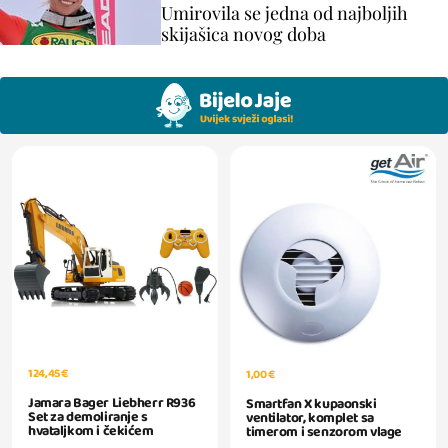
Umirovila se jedna od najboljih
skijašica novog doba
124,45 €
1,00 €
Jamara Bager Liebherr R936
Smartfan X kupaonski
Set za demoliranje s
ventilator, komplet sa
hvataljkom i čekićem
timerom i senzorom vlage