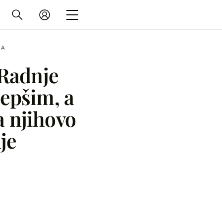
NA
 Radnje
jepšim, a
a njihovo
je