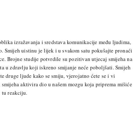
 oblika izražavanja i sredstava komunikacije među ljudima,
. Smijeh uistinu je lijek i u svakom satu pokušajte pronaći
ice. Brojne studije potvrdile su pozitivan utjecaj smijeha na
a u zdravlju koji iskreno smijanje neće poboljšati. Smijeh
te druge ljude kako se smiju, vjerojatno ćete se i vi
k smijeha aktivira dio u našem mozgu koja priprema mišiće
 tu reakciju.