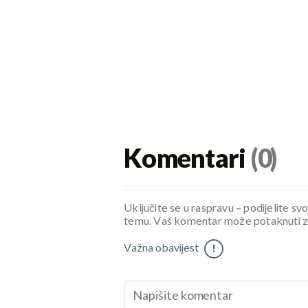
Komentari
(0)
Uključite se u raspravu – podijelite svo
temu. Vaš komentar može potaknuti zani
Važna obavijest
!