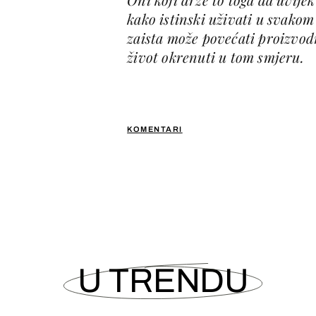
kako istinski uživati u svakom
zaista može povećati proizvod
život okrenuti u tom smjeru.
KOMENTARI
U TRENDU