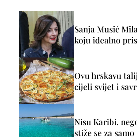
Sanja Musić Mila
koju idealno pris
Ovu hrskavu tali
cijeli svijet i sa
Nisu Karibi, neg
stiže se za sam