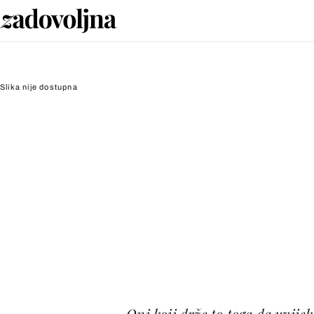
Slika nije dostupna
Oni koji drže to toga da uvijek