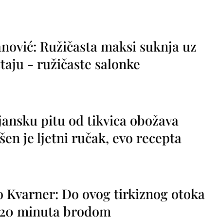
nović: Ružičasta maksi suknja uz
taju - ružičaste salonke
jansku pitu od tikvica obožava
vršen je ljetni ručak, evo recepta
o Kvarner: Do ovog tirkiznog otoka
o 20 minuta brodom