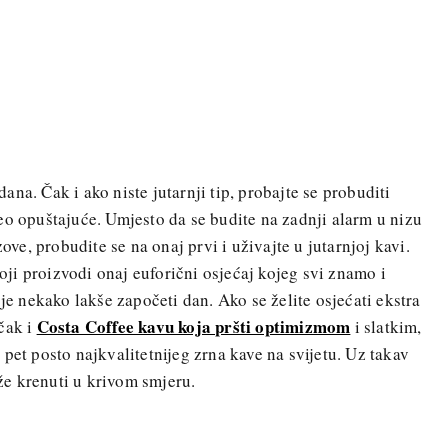
 dana. Čak i ako niste jutarnji tip, probajte se probuditi
eo opuštajuće. Umjesto da se budite na zadnji alarm u nizu
zove, probudite se na onaj prvi i uživajte u jutarnjoj kavi.
i proizvodi onaj euforični osjećaj kojeg svi znamo i
 je nekako lakše započeti dan. Ako se želite osjećati ekstra
Costa Coffee kavu koja pršti optimizmom
čak i
i slatkim,
pet posto najkvalitetnijeg zrna kave na svijetu. Uz takav
e krenuti u krivom smjeru.