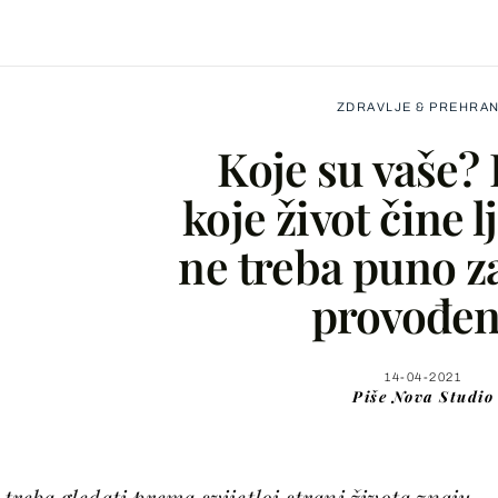
ZDRAVLJE & PREHRA
Koje su vaše?
koje život čine l
ne treba puno z
Facebook
provođen
X
14-04-2021
Piše
Nova Studio
WhatsApp
Viber
 treba gledati prema svijetloj strani života znaju