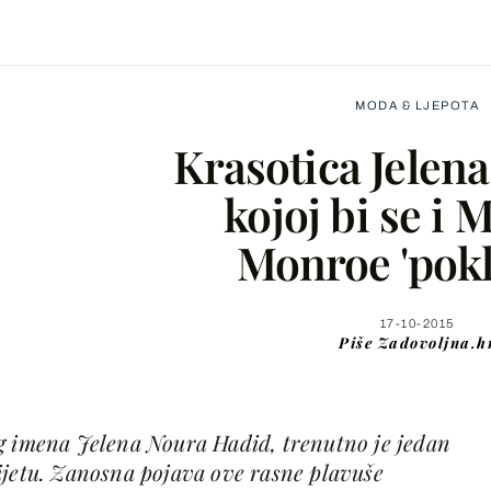
MODA & LJEPOTA
Krasotica Jelena
kojoj bi se i 
Monroe 'pokl
Facebook
X
17-10-2015
Piše
Zadovoljna.h
WhatsApp
g imena Jelena Noura Hadid, trenutno je jedan
Viber
ijetu. Zanosna pojava ove rasne plavuše