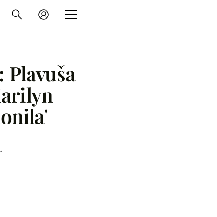
: Plavuša
Marilyn
onila'
r