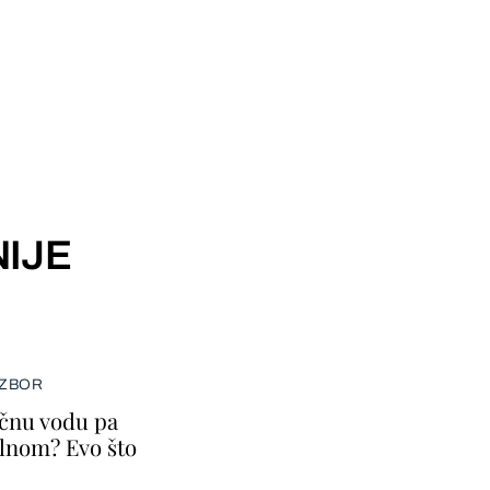
IJE
IZBOR
ičnu vodu pa
lnom? Evo što