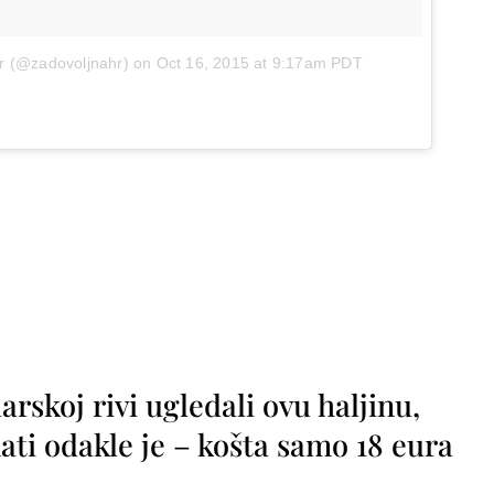
hr (@zadovoljnahr)
on
Oct 16, 2015 at 9:17am PDT
rskoj rivi ugledali ovu haljinu,
ti odakle je – košta samo 18 eura