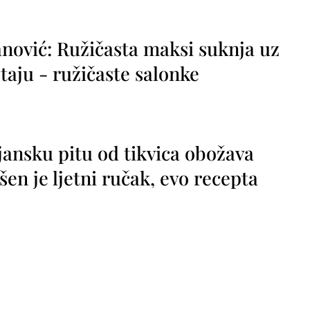
nović: Ružičasta maksi suknja uz
taju - ružičaste salonke
jansku pitu od tikvica obožava
vršen je ljetni ručak, evo recepta