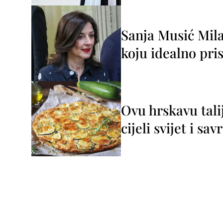
Sanja Musić Mila
koju idealno pris
Ovu hrskavu tali
cijeli svijet i sa