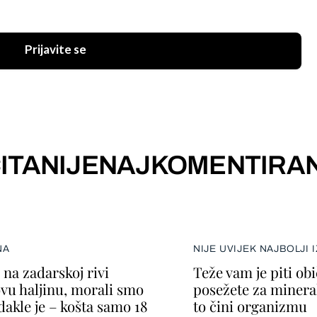
Prijavite se
ITANIJE
NAJKOMENTIRAN
NA
NIJE UVIJEK NAJBOLJI 
na zadarskoj rivi
Teže vam je piti ob
ovu haljinu, morali smo
posežete za minera
dakle je – košta samo 18
to čini organizmu