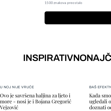
1500 znakova preostalo
INSPIRATIVNO
NAJČ
U NOJ NIJE VRUĆE
BAŠ EFEKT
Ovo je savršena haljina za ljeto i
Kada smo 
more - nosi je i Bojana Gregorić
ugledali 
Vejzović
doznati o