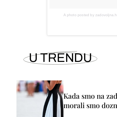
A photo posted by zadovoljna.
U TRENDU
Kada smo na zada
morali smo dozna