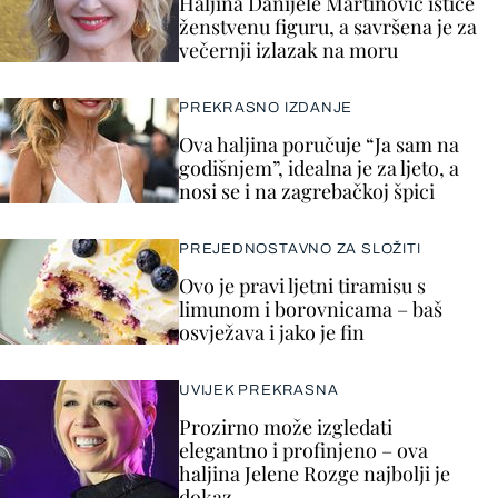
Haljina Danijele Martinović ističe
ženstvenu figuru, a savršena je za
večernji izlazak na moru
PREKRASNO IZDANJE
Ova haljina poručuje “Ja sam na
godišnjem”, idealna je za ljeto, a
nosi se i na zagrebačkoj špici
PREJEDNOSTAVNO ZA SLOŽITI
Ovo je pravi ljetni tiramisu s
limunom i borovnicama – baš
osvježava i jako je fin
UVIJEK PREKRASNA
Prozirno može izgledati
elegantno i profinjeno – ova
haljina Jelene Rozge najbolji je
dokaz