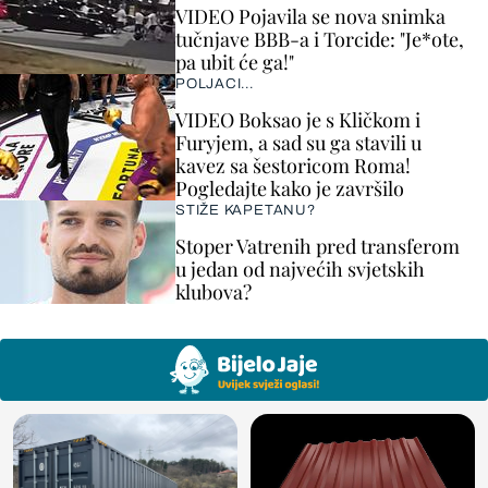
VIDEO Pojavila se nova snimka
tučnjave BBB-a i Torcide: "Je*ote,
pa ubit će ga!"
POLJACI...
VIDEO Boksao je s Kličkom i
Furyjem, a sad su ga stavili u
kavez sa šestoricom Roma!
Pogledajte kako je završilo
STIŽE KAPETANU?
Stoper Vatrenih pred transferom
u jedan od najvećih svjetskih
klubova?