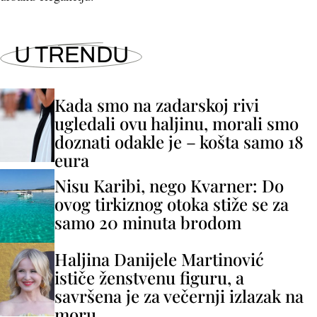
U TRENDU
Kada smo na zadarskoj rivi
ugledali ovu haljinu, morali smo
doznati odakle je – košta samo 18
eura
Nisu Karibi, nego Kvarner: Do
ovog tirkiznog otoka stiže se za
samo 20 minuta brodom
Haljina Danijele Martinović
ističe ženstvenu figuru, a
savršena je za večernji izlazak na
moru