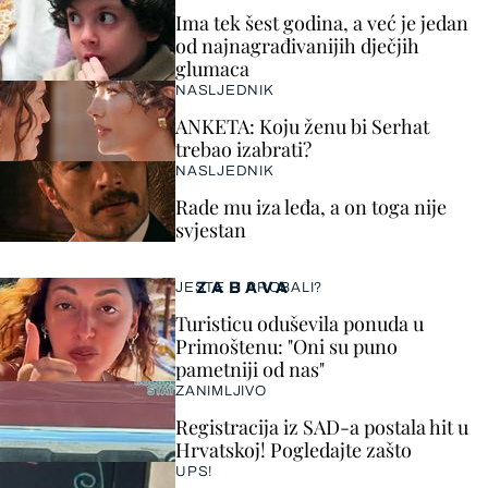
Ima tek šest godina, a već je jedan
od najnagrađivanijih dječjih
glumaca
NASLJEDNIK
ANKETA: Koju ženu bi Serhat
trebao izabrati?
NASLJEDNIK
Rade mu iza leđa, a on toga nije
svjestan
ZABAVA
JESTE LI PROBALI?
Turisticu oduševila ponuda u
Primoštenu: "Oni su puno
pametniji od nas"
ZANIMLJIVO
Registracija iz SAD-a postala hit u
Hrvatskoj! Pogledajte zašto
UPS!