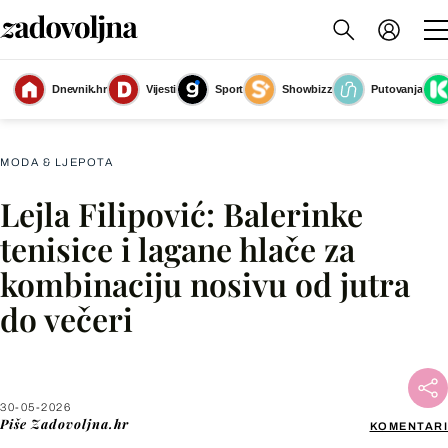
Dnevnik.hr
Vijesti
Sport
Showbizz
Putovanja
Lejla Filipović
(Foto: Josip Mikacic/PIXSELL/Pixsell)
MODA & LJEPOTA
Lejla Filipović: Balerinke
Facebook
tenisice i lagane hlače za
kombinaciju nosivu od jutra
X
do večeri
WhatsApp
Viber
30-05-2026
Piše
Zadovoljna.hr
KOMENTARI