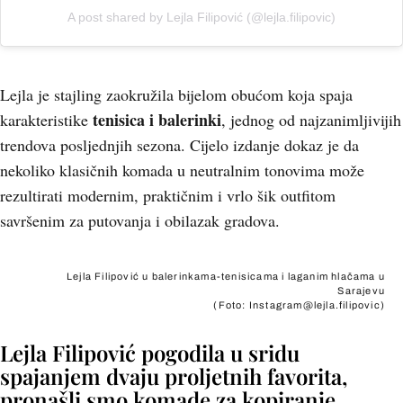
A post shared by Lejla Filipović (@lejla.filipovic)
Lejla je stajling zaokružila bijelom obućom koja spaja
tenisica i balerinki
karakteristike
, jednog od najzanimljivijih
trendova posljednjih sezona. Cijelo izdanje dokaz je da
nekoliko klasičnih komada u neutralnim tonovima može
rezultirati modernim, praktičnim i vrlo šik outfitom
savršenim za putovanja i obilazak gradova.
Lejla Filipović u balerinkama-tenisicama i laganim hlačama u
Sarajevu
(Foto: Instagram@lejla.filipovic)
Lejla Filipović pogodila u sridu
spajanjem dvaju proljetnih favorita,
pronašli smo komade za kopiranje