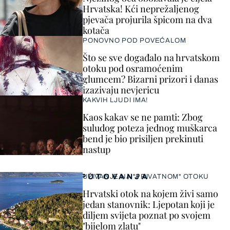
Hrvatska! Kći neprežaljenog
pjevača projurila špicom na dva
kotača
PONOVNO POD POVEĆALOM
Što se sve događalo na hrvatskom
otoku pod osramoćenim
glumcem? Bizarni prizori i danas
izazivaju nevjericu
KAKVIH LJUDI IMA!
Kaos kakav se ne pamti: Zbog
suludog poteza jednog muškarca
bend je bio prisiljen prekinuti
nastup
PUTOVANJA
UŽIVANJE NA "PRIVATNOM" OTOKU
Hrvatski otok na kojem živi samo
jedan stanovnik: Ljepotan koji je
diljem svijeta poznat po svojem
"bijelom zlatu"