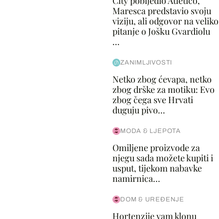
City pobijedio Atletico,
Maresca predstavio svoju
viziju, ali odgovor na veliko
pitanje o Jošku Gvardiolu
...
ZANIMLJIVOSTI
Netko zbog ćevapa, netko
zbog drške za motiku: Evo
zbog čega sve Hrvati
duguju pivo...
MODA & LJEPOTA
Omiljene proizvode za
njegu sada možete kupiti i
usput, tijekom nabavke
namirnica...
DOM & UREĐENJE
Hortenzije vam klonu