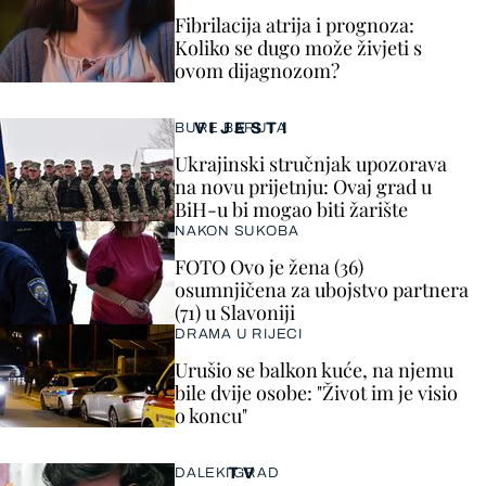
Fibrilacija atrija i prognoza:
Koliko se dugo može živjeti s
ovom dijagnozom?
VIJESTI
BURE BARUTA
Ukrajinski stručnjak upozorava
na novu prijetnju: Ovaj grad u
BiH-u bi mogao biti žarište
NAKON SUKOBA
FOTO Ovo je žena (36)
osumnjičena za ubojstvo partnera
(71) u Slavoniji
DRAMA U RIJECI
Urušio se balkon kuće, na njemu
bile dvije osobe: "Život im je visio
o koncu"
TV
DALEKI GRAD