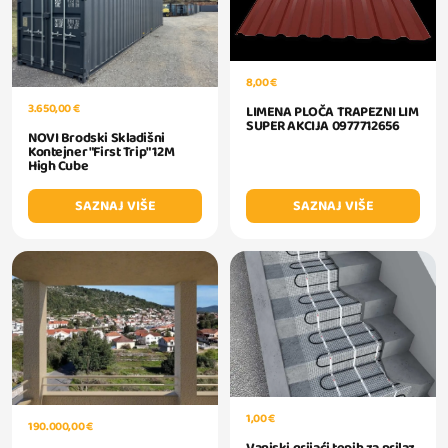
8,00 €
3.650,00 €
LIMENA PLOČA TRAPEZNI LIM
SUPER AKCIJA 0977712656
NOVI Brodski Skladišni
Kontejner "First Trip" 12M
High Cube
SAZNAJ VIŠE
SAZNAJ VIŠE
1,00 €
190.000,00 €
Vanjski grijaći tepih za prilaz