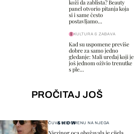
koži da zablista? Beauty
panel otvorio pitanja koja
si i same često
postavljamo...
KULTURA & ZABAVA
Kad su uspomene previše
dobre za samo jedno
gledanje: Mali uređaj koji je
još jednom oživio trenutke
s ple...
PROČITAJ JOŠ
SHOW
ČUVA USPOMENU NA NJEGA
Njezinog oca obožavala je cijela