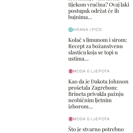
tijekom vrućina? Ovaj laki
postupak održat će ih
bujnima...
HRANA I PIĆE
Kolač s limunom i sirom:
Recept za božanstvenu
slasticu koja se topi u
ustima...
MODA & LJEPOTA
Kao da je Dakota Johnson
prošetala Zagrebom:
Brineta privukla pažnju
neobičnim ljetnim
izborom...
MODA & LJEPOTA
Što je stvarno potrebno