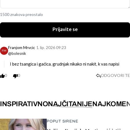
1500 znakova preostalo
Prijavite se
Franjom Mrvcic
1. lip. 2026 09:23
FM
@bolesnik
I bez tsangica i gaćica, grudnjak nikako ni nakit, k vas napisi
0
0
ODGOVORITE
INSPIRATIVNO
NAJČITANIJE
NAJKOMEN
POPUT SIRENE