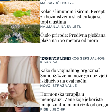
MA, SAVRŠENSTVO!
Kolač s limunom i sirom: Recept
za božanstvenu slasticu koja se
topi u ustima
NAJMANJA NA SVIJETU
Čudo prirode: Predivna pješčana
plaža na 100 metara od mora
ZDRAVLJE
"VRHUNAC" ŽENSKOG SEKSUALNOG
ISKUSTVA
Kako do vaginalnog orgazma?
Samo 18 % žena može ga doživjeti
isključivo na ovaj način
NOVO ISTRAŽIVANJE
Hormonska terapija u
menopauzi: Žene koje je koriste
imaju znatno manji rizik od ovoga
PIŠE LIJEČNIK