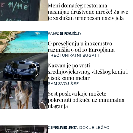
Meni domaćeg restorana
nasmijao društvene mreže! Za sve
je zaslužan urnebesan naziv jela
NOVAC
KAMO BI OTIŠLI?
O preseljenju u inozemstvo
razmišlja 9 od 10 Europljana
TREĆI UNIKATNI BUGATTI
Nazvan je po vrsti
srednjovjekovnog viteškog konja i
visok samo metar
SAM SVOJ ŠEF
Šest poslova koje možete
pokrenuti od kuće uz minimalna
ulaganja
SPORT
CIPELARILI GA DOK JE LEŽAO