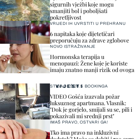
sigurnih vježbi koje mogu
smanjiti bol i poboljšati
pokretljivost
VRIJEDI IH UVRSTITI U PREHRANU
6 napitaka koje dijetetičari
preporučuju za zdrave zglobove
NOVO ISTRAŽIVANJE
Hormonska terapija u
menopauzi: Žene koje je koriste
imaju znatno manji rizik od ovoga
VIJESTI
STIGAO I ŠOK S BOOKINGA
VIDEO Gošća izazvala požar
luksuznog apartmana. Vlasnik:
"Dok je gorjelo, smijali su se, pili i
pokazivali mi srednji prst"
IMAŠ PRAVO, OSTVARI GA!
Tko ima pravo na inkluzivni