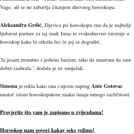
Vage, ali se ne zabavlja čitanjem dnevnog horoskopa.
Aleksandra Grdić
, Djevica po horoskopu zna da je najbolji
ljubavni partner za taj znak Jarac te svakodnevno zaviruje u
horoskop kako bi otkrila što će joj se dogoditi.
'Ja jesam trenutno s jednim Jarcem, tako da smatram da sam
dobro izabrala.', dodala je uz smiješak.
Simona
Ante Gotovac
je rekla kako ona i njezin suprug
unatoč istom horoskopskom znaku imaju mnogo različitosti.
Provjerite što vam je zapisano u zvijezdama!
Horoskop nam govori kakav seks volimo!