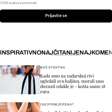
1500 znakova preostalo
Prijavite se
INSPIRATIVNO
NAJČITANIJE
NAJKOMEN
BAŠ EFEKTNA
Kada smo na zadarskoj rivi
ugledali ovu haljinu, morali smo
doznati odakle je – košta samo 18
eura
(NE)PRIMJERENA?