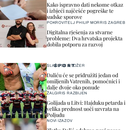
Kako ispravno dati nekome otkaz
i izbjeći najčešće pogreške te
sudske sporove
POKROVITELJ PHILIP MORRIS ZAGREB
Digitalna rješenja za stvarne
probleme: Dva hrvatska projekta
dobila potporu za razvoj
SPORT
SLAŽE SE STOŽER
Daliću će se pridružiti jedan od
omiljenih Vatrenih, pomoćnici i
dalje dvoje oko ponude
ŽALGIRIS RAZBIJEN
Golijada u Litvi: Hajduku petarda i
velika prednost uoči uzvrata na
Poljudu
NOVI IZAZOV