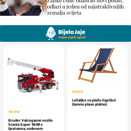
Zlatko Dalić odabrao novi posao,
odlazi u jednu od najatraktivnijih
zemalja svijeta
60,00 €
Ležaljke za plažu-ligeštul
(tamno plavo platno)
107,91 €
Bruder Vatrogasno vozilo
Scania Super 560R s
ljestvama, vodenom