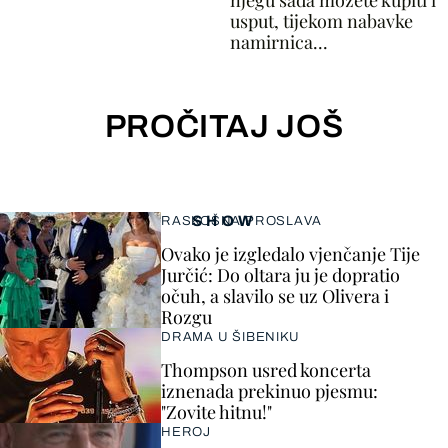
njegu sada možete kupiti i
usput, tijekom nabavke
namirnica...
PROČITAJ JOŠ
SHOW
RASKOŠNA PROSLAVA
Ovako je izgledalo vjenčanje Tije
Jurčić: Do oltara ju je dopratio
očuh, a slavilo se uz Olivera i
Rozgu
DRAMA U ŠIBENIKU
Thompson usred koncerta
iznenada prekinuo pjesmu:
"Zovite hitnu!"
HEROJ