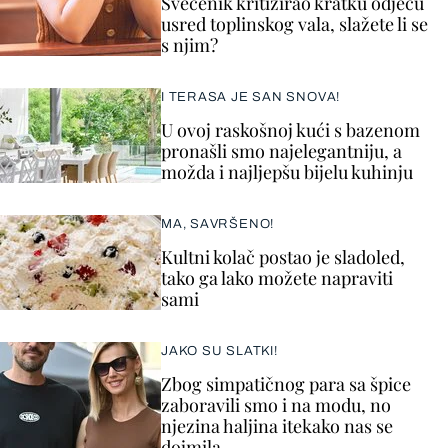
Svećenik kritizirao kratku odjeću
usred toplinskog vala, slažete li se
s njim?
I TERASA JE SAN SNOVA!
U ovoj raskošnoj kući s bazenom
pronašli smo najelegantniju, a
možda i najljepšu bijelu kuhinju
MA, SAVRŠENO!
Kultni kolač postao je sladoled,
tako ga lako možete napraviti
sami
JAKO SU SLATKI!
Zbog simpatičnog para sa špice
zaboravili smo i na modu, no
njezina haljina itekako nas se
dojmila