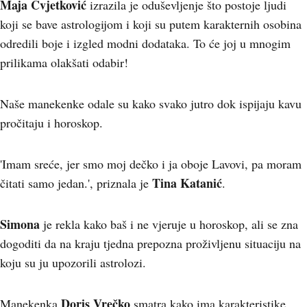
Maja Cvjetković
izrazila je oduševljenje što postoje ljudi
koji se bave astrologijom i koji su putem karakternih osobina
odredili boje i izgled modni dodataka. To će joj u mnogim
prilikama olakšati odabir!
Naše manekenke odale su kako svako jutro dok ispijaju kavu
pročitaju i horoskop.
'Imam sreće, jer smo moj dečko i ja oboje Lavovi, pa moram
Tina Katanić
čitati samo jedan.', priznala je
.
Simona
je rekla kako baš i ne vjeruje u horoskop, ali se zna
dogoditi da na kraju tjedna prepozna proživljenu situaciju na
koju su ju upozorili astrolozi.
Doris Vrečko
Manekenka
smatra kako ima karakteristike