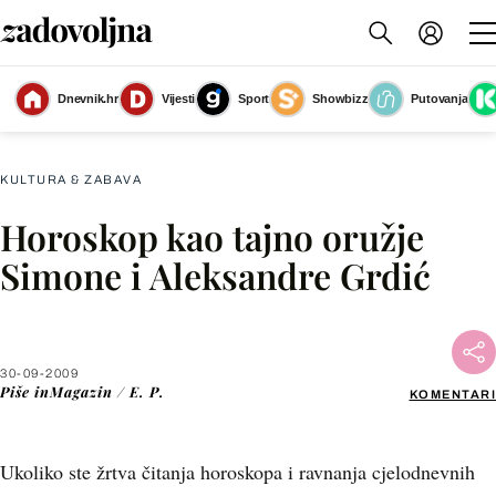
Dnevnik.hr
Vijesti
Sport
Showbizz
Putovanja
Slika nije dostupna
KULTURA & ZABAVA
Horoskop kao tajno oružje
Facebook
Simone i Aleksandre Grdić
X
30-09-2009
WhatsApp
Piše
inMagazin / E. P.
KOMENTARI
Viber
Ukoliko ste žrtva čitanja horoskopa i ravnanja cjelodnevnih