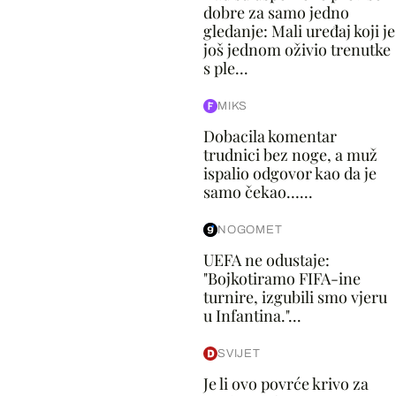
dobre za samo jedno
gledanje: Mali uređaj koji je
još jednom oživio trenutke
s ple...
MIKS
Dobacila komentar
trudnici bez noge, a muž
ispalio odgovor kao da je
samo čekao…...
NOGOMET
UEFA ne odustaje:
"Bojkotiramo FIFA-ine
turnire, izgubili smo vjeru
u Infantina."...
SVIJET
Je li ovo povrće krivo za