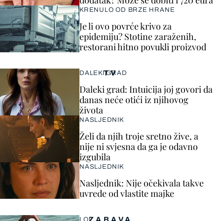
dodatak? Može se dobiti i 720 eura
KRENULO OD BRZE HRANE
Je li ovo povrće krivo za
epidemiju? Stotine zaraženih,
restorani hitno povukli proizvod
TV
DALEKI GRAD
Daleki grad: Intuicija joj govori da
danas neće otići iz njihovog
života
NASLJEDNIK
Želi da njih troje sretno žive, a
nije ni svjesna da ga je odavno
izgubila
NASLJEDNIK
Nasljednik: Nije očekivala takve
uvrede od vlastite majke
ZABAVA
LOL