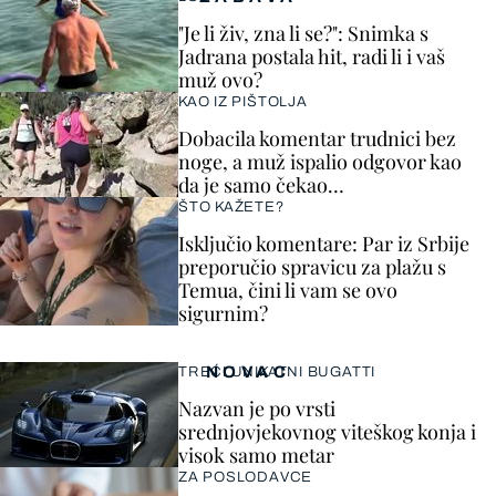
"Je li živ, zna li se?": Snimka s
Jadrana postala hit, radi li i vaš
muž ovo?
KAO IZ PIŠTOLJA
Dobacila komentar trudnici bez
noge, a muž ispalio odgovor kao
da je samo čekao…
ŠTO KAŽETE?
Isključio komentare: Par iz Srbije
preporučio spravicu za plažu s
Temua, čini li vam se ovo
sigurnim?
NOVAC
TREĆI UNIKATNI BUGATTI
Nazvan je po vrsti
srednjovjekovnog viteškog konja i
visok samo metar
ZA POSLODAVCE