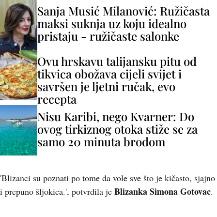
Sanja Musić Milanović: Ružičasta
maksi suknja uz koju idealno
pristaju - ružičaste salonke
Ovu hrskavu talijansku pitu od
tikvica obožava cijeli svijet i
savršen je ljetni ručak, evo
recepta
Nisu Karibi, nego Kvarner: Do
ovog tirkiznog otoka stiže se za
samo 20 minuta brodom
'Blizanci su poznati po tome da vole sve što je kičasto, sjajno
Blizanka Simona Gotovac
i prepuno šljokica.', potvrdila je
.