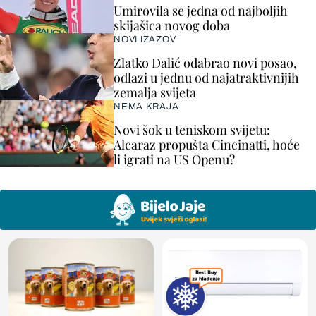
Umirovila se jedna od najboljih
skijašica novog doba
NOVI IZAZOV
Zlatko Dalić odabrao novi posao,
odlazi u jednu od najatraktivnijih
zemalja svijeta
NEMA KRAJA
Novi šok u teniskom svijetu:
Alcaraz propušta Cincinatti, hoće
li igrati na US Openu?