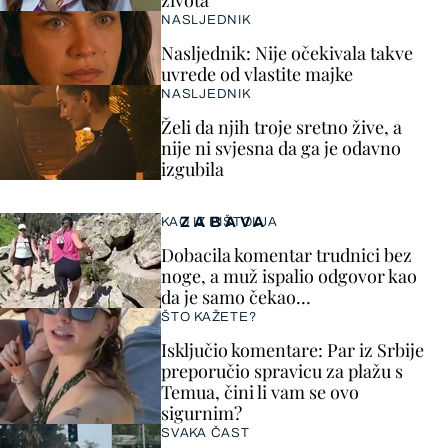
života
NASLJEDNIK
Nasljednik: Nije očekivala takve
uvrede od vlastite majke
NASLJEDNIK
Želi da njih troje sretno žive, a
nije ni svjesna da ga je odavno
izgubila
ZABAVA
KAO IZ PIŠTOLJA
Dobacila komentar trudnici bez
noge, a muž ispalio odgovor kao
da je samo čekao…
ŠTO KAŽETE?
Isključio komentare: Par iz Srbije
preporučio spravicu za plažu s
Temua, čini li vam se ovo
sigurnim?
SVAKA ČAST