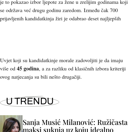
je to pokazao izbor ljepote za žene u zrelijim godinama koji
se održava već drugu godinu zaredom. Između čak 700
prijavljenih kandidatkinja žiri je odabrao deset najljepših
Uvjet koji su kandidatkinje morale zadovoljiti je da imaju
45 godina
više od
, a za razliku od klasičnih izbora kriteriji
ovog natjecanja su bili nešto drugačiji.
U TRENDU
Sanja Musić Milanović: Ružičasta
maksi suknja uz koju idealno