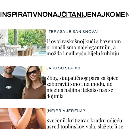
INSPIRATIVNO
NAJČITANIJE
NAJKOMEN
I TERASA JE SAN SNOVA!
U ovoj raskošnoj kući s bazenom
pronašli smo najelegantniju, a
možda i najljepšu bijelu kuhinju
JAKO SU SLATKI!
Zbog simpatičnog para sa špice
zaboravili smo i na modu, no
njezina haljina itekako nas se
dojmila
(NE)PRIMJERENA?
Svećenik kritizirao kratku odjeću
usred toplinskog vala, slažete li se