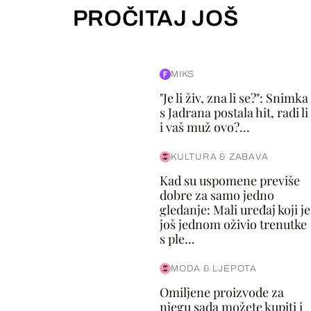
PROČITAJ JOŠ
MIKS
"Je li živ, zna li se?": Snimka
s Jadrana postala hit, radi li
i vaš muž ovo?...
KULTURA & ZABAVA
Kad su uspomene previše
dobre za samo jedno
gledanje: Mali uređaj koji je
još jednom oživio trenutke
s ple...
MODA & LJEPOTA
Omiljene proizvode za
njegu sada možete kupiti i