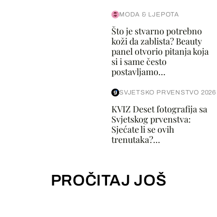
MODA & LJEPOTA
Što je stvarno potrebno
koži da zablista? Beauty
panel otvorio pitanja koja
si i same često
postavljamo...
SVJETSKO PRVENSTVO 2026
KVIZ Deset fotografija sa
Svjetskog prvenstva:
Sjećate li se ovih
trenutaka?...
PROČITAJ JOŠ