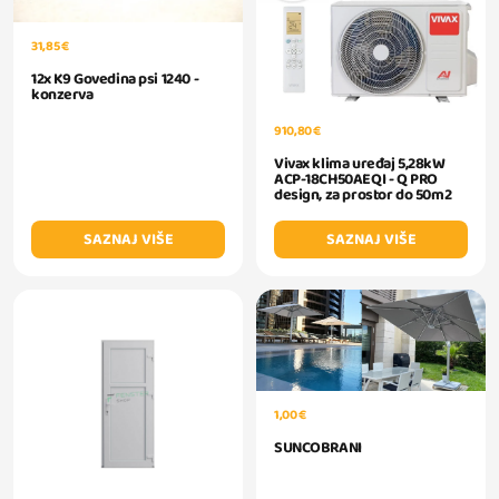
31,85 €
12x K9 Govedina psi 1240 -
konzerva
910,80 €
Vivax klima uređaj 5,28kW
ACP-18CH50AEQI - Q PRO
design, za prostor do 50m2
SAZNAJ VIŠE
SAZNAJ VIŠE
1,00 €
SUNCOBRANI