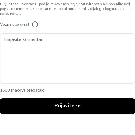
Uključite se u raspravu – podijelite svoje mišljenje, postavite pitanja ili ponudite svoj
pogled na temu. Vaš komentar može potaknuti zanimljiv dijalog i obogatiti zajednicu
našeg portala.
Važna obavijest
!
1500 znakova preostalo
Prijavite se