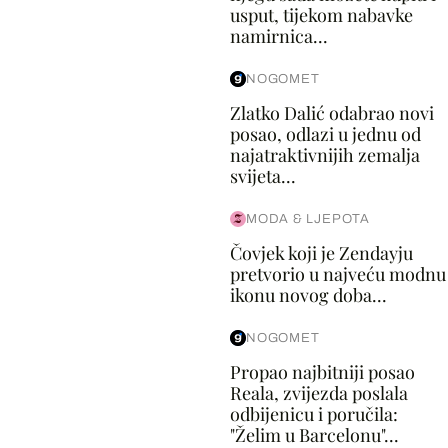
usput, tijekom nabavke
namirnica...
NOGOMET
Zlatko Dalić odabrao novi
posao, odlazi u jednu od
najatraktivnijih zemalja
svijeta...
MODA & LJEPOTA
Čovjek koji je Zendayju
pretvorio u najveću modnu
ikonu novog doba...
NOGOMET
Propao najbitniji posao
Reala, zvijezda poslala
odbijenicu i poručila:
"Želim u Barcelonu"...