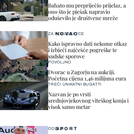
Bahato mu prepriječio prijelaz, a
ono što je pješak napravio
oduševilo je društvene mreže
NOVAC
ZA POSLODAVCE
Kako ispravno dati nekome otkaz
i izbjeći najčešće pogreške te
sudske sporove
POVOLJNO
Dvorac u Zagorju na aukciji.
Početna cijena 1,46 milijuna eura
TREĆI UNIKATNI BUGATTI
Nazvan je po vrsti
srednjovjekovnog viteškog konja i
visok samo metar
SPORT
ODLAZI