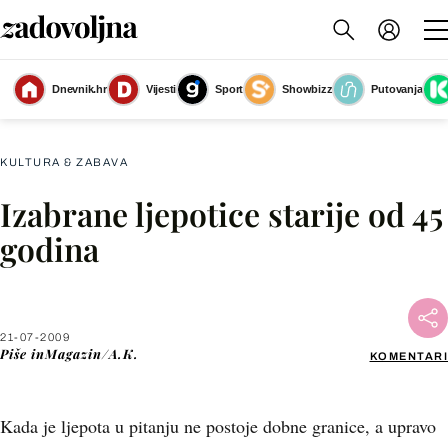
Dnevnik.hr
Vijesti
Sport
Showbizz
Putovanja
Slika nije dostupna
KULTURA & ZABAVA
Izabrane ljepotice starije od 45
Facebook
godina
X
21-07-2009
WhatsApp
Piše
inMagazin/A.K.
KOMENTARI
Viber
Kada je ljepota u pitanju ne postoje dobne granice, a upravo