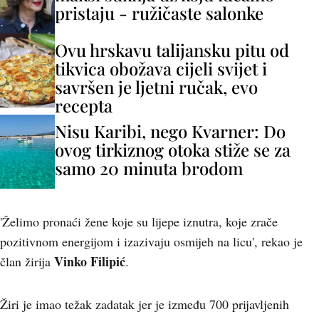
pristaju - ružičaste salonke
Ovu hrskavu talijansku pitu od
tikvica obožava cijeli svijet i
savršen je ljetni ručak, evo
recepta
Nisu Karibi, nego Kvarner: Do
ovog tirkiznog otoka stiže se za
samo 20 minuta brodom
'Želimo pronaći žene koje su lijepe iznutra, koje zrače
pozitivnom energijom i izazivaju osmijeh na licu', rekao je
Vinko Filipić
član žirija
.
Žiri je imao težak zadatak jer je između 700 prijavljenih