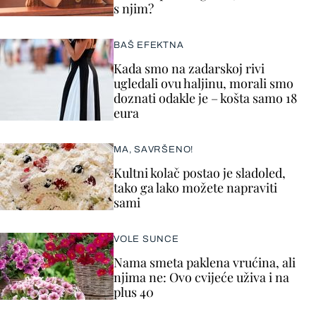
s njim?
BAŠ EFEKTNA
Kada smo na zadarskoj rivi
ugledali ovu haljinu, morali smo
doznati odakle je – košta samo 18
eura
MA, SAVRŠENO!
Kultni kolač postao je sladoled,
tako ga lako možete napraviti
sami
VOLE SUNCE
Nama smeta paklena vrućina, ali
njima ne: Ovo cvijeće uživa i na
plus 40