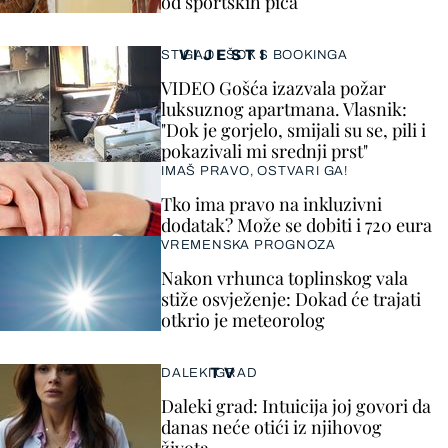
od sportskih pića
VIJESTI
STIGAO I ŠOK S BOOKINGA
VIDEO Gošća izazvala požar
luksuznog apartmana. Vlasnik:
"Dok je gorjelo, smijali su se, pili i
pokazivali mi srednji prst"
IMAŠ PRAVO, OSTVARI GA!
Tko ima pravo na inkluzivni
dodatak? Može se dobiti i 720 eura
VREMENSKA PROGNOZA
Nakon vrhunca toplinskog vala
stiže osvježenje: Dokad će trajati
otkrio je meteorolog
TV
DALEKI GRAD
Daleki grad: Intuicija joj govori da
danas neće otići iz njihovog