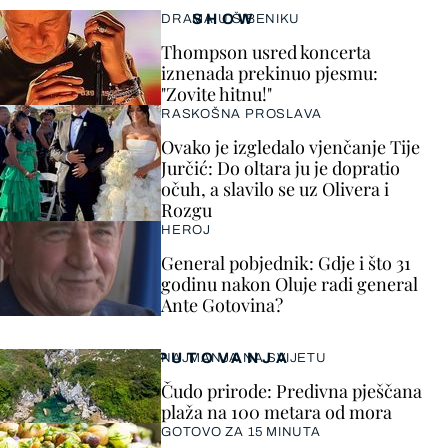
SHOW
DRAMA U ŠIBENIKU
Thompson usred koncerta
iznenada prekinuo pjesmu:
"Zovite hitnu!"
RASKOŠNA PROSLAVA
Ovako je izgledalo vjenčanje Tije
Jurčić: Do oltara ju je dopratio
očuh, a slavilo se uz Olivera i
Rozgu
HEROJ
General pobjednik: Gdje i što 31
godinu nakon Oluje radi general
Ante Gotovina?
PUTOVANJA
NAJMANJA NA SVIJETU
Čudo prirode: Predivna pješčana
plaža na 100 metara od mora
GOTOVO ZA 15 MINUTA