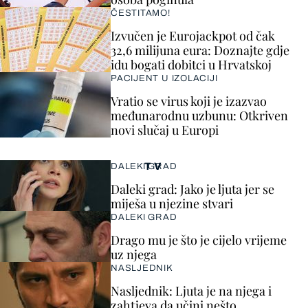
ČESTITAMO!
Izvučen je Eurojackpot od čak
32,6 milijuna eura: Doznajte gdje
idu bogati dobitci u Hrvatskoj
PACIJENT U IZOLACIJI
Vratio se virus koji je izazvao
međunarodnu uzbunu: Otkriven
novi slučaj u Europi
TV
DALEKI GRAD
Daleki grad: Jako je ljuta jer se
miješa u njezine stvari
DALEKI GRAD
Drago mu je što je cijelo vrijeme
uz njega
NASLJEDNIK
Nasljednik: Ljuta je na njega i
zahtjeva da učini nešto