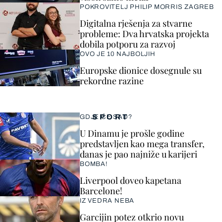
POKROVITELJ PHILIP MORRIS ZAGREB
Digitalna rješenja za stvarne
probleme: Dva hrvatska projekta
dobila potporu za razvoj
OVO JE 10 NAJBOLJIH
Europske dionice dosegnule su
rekordne razine
SPORT
GDJE ĆE SAD?
U Dinamu je prošle godine
predstavljen kao mega transfer,
danas je pao najniže u karijeri
BOMBA!
Liverpool doveo kapetana
Barcelone!
IZ VEDRA NEBA
Garcijin potez otkrio novu