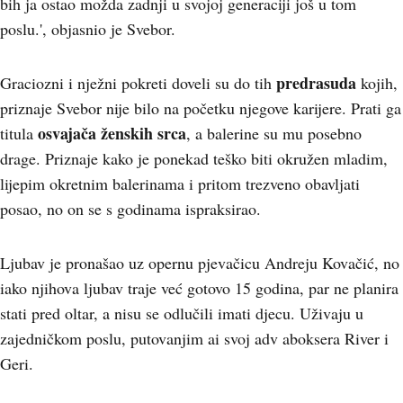
bih ja ostao možda zadnji u svojoj generaciji još u tom
poslu.', objasnio je Svebor.
predrasuda
Graciozni i nježni pokreti doveli su do tih
kojih,
priznaje Svebor nije bilo na početku njegove karijere. Prati ga
osvajača ženskih srca
titula
, a balerine su mu posebno
drage. Priznaje kako je ponekad teško biti okružen mladim,
lijepim okretnim balerinama i pritom trezveno obavljati
posao, no on se s godinama ispraksirao.
Ljubav je pronašao uz opernu pjevačicu Andreju Kovačić, no
iako njihova ljubav traje već gotovo 15 godina, par ne planira
stati pred oltar, a nisu se odlučili imati djecu. Uživaju u
zajedničkom poslu, putovanjim ai svoj adv aboksera River i
Geri.