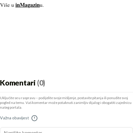
inMagazin
Više u
u.
Komentari
(0)
Uključite se u raspravu – podijelite svoje mišljenje, postavite pitanja ili ponudite svoj
pogled na temu. Vaš komentar može potaknuti zanimljiv dijalog i obogatiti zajednicu
našeg portala.
Važna obavijest
!