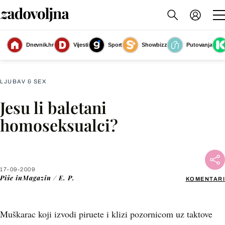
Dnevnik.hr
Vijesti
Sport
Showbizz
Putovanja
Slika nije dostupna
LJUBAV & SEX
Jesu li baletani
Facebook
homoseksualci?
X
17-09-2009
WhatsApp
Piše
inMagazin / E. P.
KOMENTARI
Viber
Muškarac koji izvodi piruete i klizi pozornicom uz taktove