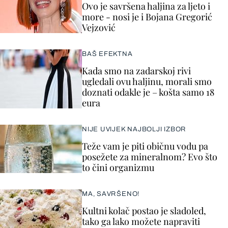
Ovo je savršena haljina za ljeto i
more - nosi je i Bojana Gregorić
Vejzović
BAŠ EFEKTNA
Kada smo na zadarskoj rivi
ugledali ovu haljinu, morali smo
doznati odakle je – košta samo 18
eura
NIJE UVIJEK NAJBOLJI IZBOR
Teže vam je piti običnu vodu pa
posežete za mineralnom? Evo što
to čini organizmu
MA, SAVRŠENO!
Kultni kolač postao je sladoled,
tako ga lako možete napraviti