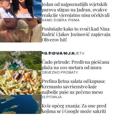
Jedan od najpoznatijih svjetskih
parova stigao na Jadran, ovakve
reakcije vjerojatno nisu očekivali
SAMO DOBRA PISMA
Poslušajte kako to zvuči kad Nina
Badrić i Jakov Jozinović zapjevaju
Oliverov hit!
PUTOVANJA
NAJMANJA NA SVIJETU
Čudo prirode: Predivna pješčana
plaža na 100 metara od mora
OBVEZNO PROBATI!
Prefina ljetna salata od kupusa:
Kremasto savršenstvo koje
najbolje paše uz pečeno meso
15 PITANJA
Kviz općeg znanja: Za one pred
kojima se i Google može sakriti