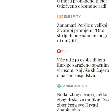
U moru pronađeno tijelo:
Otkriveno o kome se radi
CELEBRITY
Žanamari Perčić o velikoj
životnoj promjeni: "Ono
što ljudi ne znaju ne mogu
ni uništiti''...
SVIJET
Više od 240 osoba diljem
Europe zaraženo opasnim
virusom: Najviše slučajeva
u našem susjedstvu...
ZANIMLJIVOSTI
Netko zbog ćevapa, netko
zbog drške za motiku: Evo
zbog čega sve Hrvati
duguju pivo...