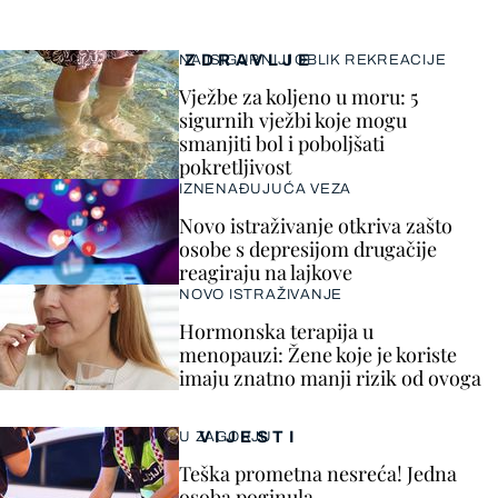
ZDRAVLJE
NAJSIGURNIJI OBLIK REKREACIJE
Vježbe za koljeno u moru: 5
sigurnih vježbi koje mogu
smanjiti bol i poboljšati
pokretljivost
IZNENAĐUJUĆA VEZA
Novo istraživanje otkriva zašto
osobe s depresijom drugačije
reagiraju na lajkove
NOVO ISTRAŽIVANJE
Hormonska terapija u
menopauzi: Žene koje je koriste
imaju znatno manji rizik od ovoga
VIJESTI
U ZAGORJU
Teška prometna nesreća! Jedna
osoba poginula