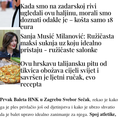
Kada smo na zadarskoj rivi
ugledali ovu haljinu, morali smo
doznati odakle je – košta samo 18
eura
Sanja Musić Milanović: Ružičasta
maksi suknja uz koju idealno
pristaju - ružičaste salonke
Ovu hrskavu talijansku pitu od
tikvica obožava cijeli svijet i
savršen je ljetni ručak, evo
recepta
Prvak Baleta HNK u Zagrebu Svebor Sečak
, rekao je kako
ga je ples privlačio još od djetinjstva i kako je ubrzo shvatio
Spoj atletike,
da je balet upravo idealno zanimanje za njega.