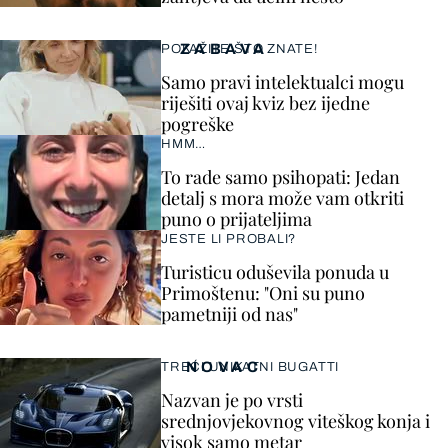
ZABAVA
POKAŽITE ŠTO ZNATE!
Samo pravi intelektualci mogu
riješiti ovaj kviz bez ijedne
pogreške
HMM…
To rade samo psihopati: Jedan
detalj s mora može vam otkriti
puno o prijateljima
JESTE LI PROBALI?
Turisticu oduševila ponuda u
Primoštenu: "Oni su puno
pametniji od nas"
NOVAC
TREĆI UNIKATNI BUGATTI
Nazvan je po vrsti
srednjovjekovnog viteškog konja i
visok samo metar