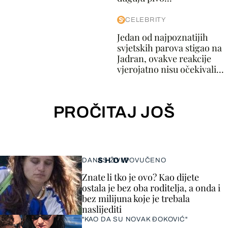
CELEBRITY
Jedan od najpoznatijih
svjetskih parova stigao na
Jadran, ovakve reakcije
vjerojatno nisu očekivali...
PROČITAJ JOŠ
SHOW
DANAS ŽIVI POVUČENO
Znate li tko je ovo? Kao dijete
ostala je bez oba roditelja, a onda i
bez milijuna koje je trebala
naslijediti
"KAO DA SU NOVAK ĐOKOVIĆ"