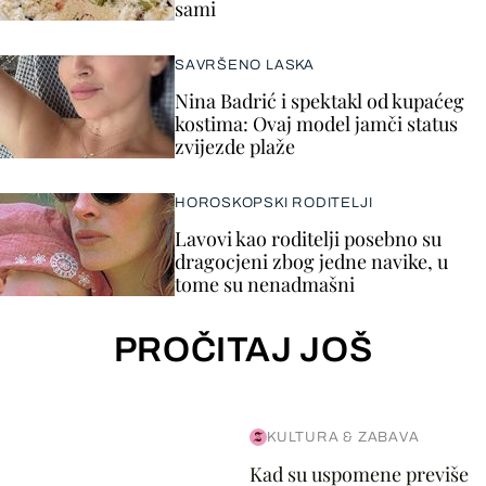
sami
SAVRŠENO LASKA
Nina Badrić i spektakl od kupaćeg
kostima: Ovaj model jamči status
zvijezde plaže
HOROSKOPSKI RODITELJI
Lavovi kao roditelji posebno su
dragocjeni zbog jedne navike, u
tome su nenadmašni
PROČITAJ JOŠ
KULTURA & ZABAVA
Kad su uspomene previše