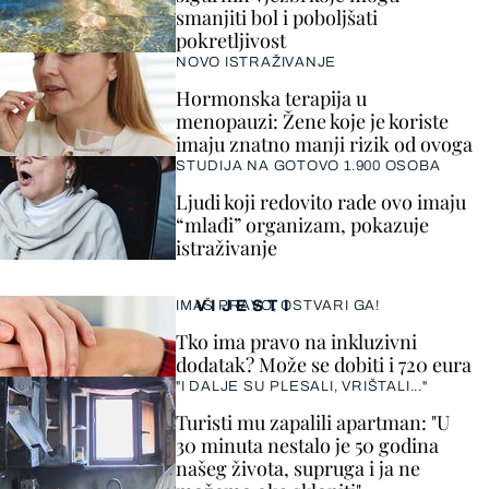
smanjiti bol i poboljšati
pokretljivost
NOVO ISTRAŽIVANJE
Hormonska terapija u
menopauzi: Žene koje je koriste
imaju znatno manji rizik od ovoga
STUDIJA NA GOTOVO 1.900 OSOBA
Ljudi koji redovito rade ovo imaju
“mlađi” organizam, pokazuje
istraživanje
VIJESTI
IMAŠ PRAVO, OSTVARI GA!
Tko ima pravo na inkluzivni
dodatak? Može se dobiti i 720 eura
"I DALJE SU PLESALI, VRIŠTALI..."
Turisti mu zapalili apartman: "U
30 minuta nestalo je 50 godina
našeg života, supruga i ja ne