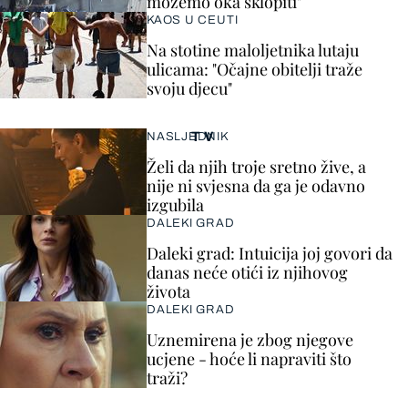
možemo oka sklopiti"
KAOS U CEUTI
Na stotine maloljetnika lutaju
ulicama: "Očajne obitelji traže
svoju djecu"
TV
NASLJEDNIK
Želi da njih troje sretno žive, a
nije ni svjesna da ga je odavno
izgubila
DALEKI GRAD
Daleki grad: Intuicija joj govori da
danas neće otići iz njihovog
života
DALEKI GRAD
Uznemirena je zbog njegove
ucjene - hoće li napraviti što
traži?