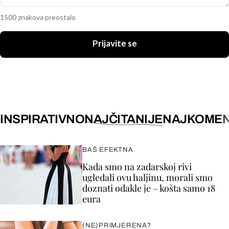
1500 znakova preostalo
Prijavite se
INSPIRATIVNO
NAJČITANIJE
NAJKOMEN
BAŠ EFEKTNA
Kada smo na zadarskoj rivi
ugledali ovu haljinu, morali smo
doznati odakle je – košta samo 18
eura
(NE)PRIMJERENA?