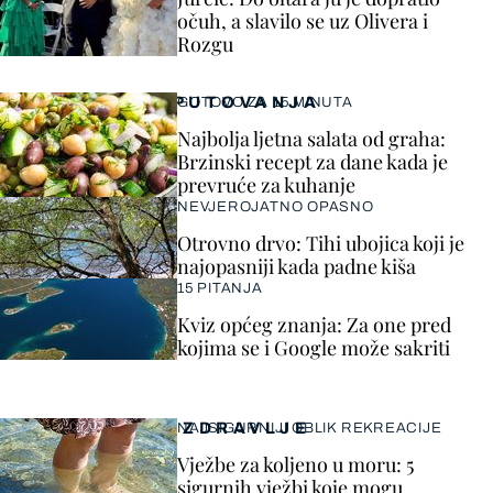
očuh, a slavilo se uz Olivera i
Rozgu
PUTOVANJA
GOTOVO ZA 15 MINUTA
Najbolja ljetna salata od graha:
Brzinski recept za dane kada je
prevruće za kuhanje
NEVJEROJATNO OPASNO
Otrovno drvo: Tihi ubojica koji je
najopasniji kada padne kiša
15 PITANJA
Kviz općeg znanja: Za one pred
kojima se i Google može sakriti
ZDRAVLJE
NAJSIGURNIJI OBLIK REKREACIJE
Vježbe za koljeno u moru: 5
sigurnih vježbi koje mogu