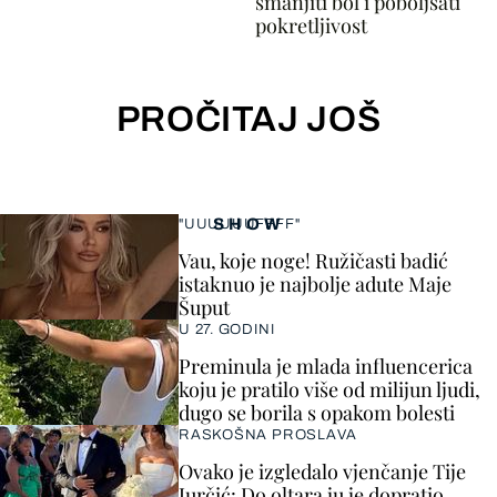
smanjiti bol i poboljšati
pokretljivost
PROČITAJ JOŠ
SHOW
"UUUUUUFFFF"
Vau, koje noge! Ružičasti badić
istaknuo je najbolje adute Maje
Šuput
U 27. GODINI
Preminula je mlada influencerica
koju je pratilo više od milijun ljudi,
dugo se borila s opakom bolesti
RASKOŠNA PROSLAVA
Ovako je izgledalo vjenčanje Tije
Jurčić: Do oltara ju je dopratio