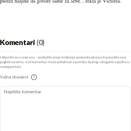
pustili haljine da govore same za sebe.', rekla je Victoria.
Komentari
(0)
Uključite se u raspravu – podijelite svoje mišljenje, postavite pitanja ili ponudite svoj
pogled na temu. Vaš komentar može potaknuti zanimljiv dijalog i obogatiti zajednicu
našeg portala.
Važna obavijest
!