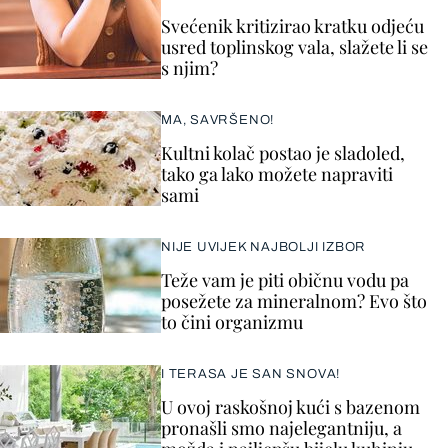
Svećenik kritizirao kratku odjeću
usred toplinskog vala, slažete li se
s njim?
MA, SAVRŠENO!
Kultni kolač postao je sladoled,
tako ga lako možete napraviti
sami
NIJE UVIJEK NAJBOLJI IZBOR
Teže vam je piti običnu vodu pa
posežete za mineralnom? Evo što
to čini organizmu
I TERASA JE SAN SNOVA!
U ovoj raskošnoj kući s bazenom
pronašli smo najelegantniju, a