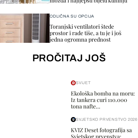
možda i najljepšu bijelu kuhinju
ODLIČNA SU OPCIJA
Toranjski ventilatori štede
prostor i rade tiše, a tu je i još
jedna ogromna prednost
PROČITAJ JOŠ
SVIJET
Ekološka bomba na moru:
Iz tankera curi 110.000
tona nafte...
SVJETSKO PRVENSTVO 2026
KVIZ Deset fotografija sa
Svjetskog prvenstva: