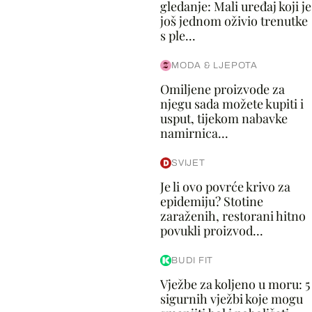
gledanje: Mali uređaj koji je
još jednom oživio trenutke
s ple...
MODA & LJEPOTA
Omiljene proizvode za
njegu sada možete kupiti i
usput, tijekom nabavke
namirnica...
SVIJET
Je li ovo povrće krivo za
epidemiju? Stotine
zaraženih, restorani hitno
povukli proizvod...
BUDI FIT
Vježbe za koljeno u moru: 5
sigurnih vježbi koje mogu