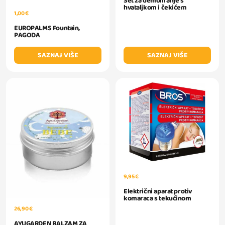
Set za demoliranje s
hvataljkom i čekićem
1,00 €
EUROPALMS Fountain,
PAGODA
SAZNAJ VIŠE
SAZNAJ VIŠE
9,95 €
Električni aparat protiv
komaraca s tekućinom
26,90 €
AYUGARDEN BALZAM ZA