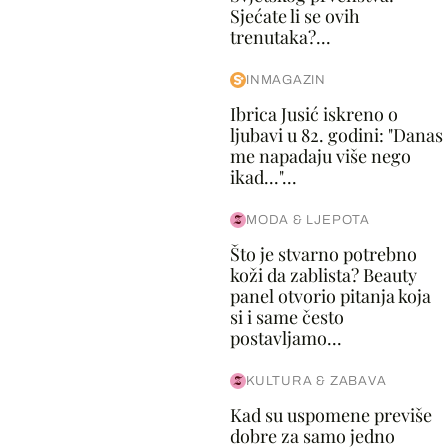
Sjećate li se ovih
trenutaka?...
INMAGAZIN
Ibrica Jusić iskreno o
ljubavi u 82. godini: "Danas
me napadaju više nego
ikad..."...
MODA & LJEPOTA
Što je stvarno potrebno
koži da zablista? Beauty
panel otvorio pitanja koja
si i same često
postavljamo...
KULTURA & ZABAVA
Kad su uspomene previše
dobre za samo jedno