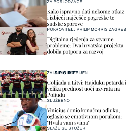
ZA POSLODAVCE
Kako ispravno dati nekome otkaz
i izbjeći najčešće pogreške te
sudske sporove
POKROVITELJ PHILIP MORRIS ZAGREB
Digitalna rješenja za stvarne
probleme: Dva hrvatska projekta
dobila potporu za razvoj
SPORT
ŽALGIRIS RAZBIJEN
Golijada u Litvi: Hajduku petarda i
velika prednost uoči uzvrata na
Poljudu
SLUŽBENO
Vinicius donio konačnu odluku,
oglasio se emotivnom porukom:
"Hvala vam svima"
SLAŽE SE STOŽER