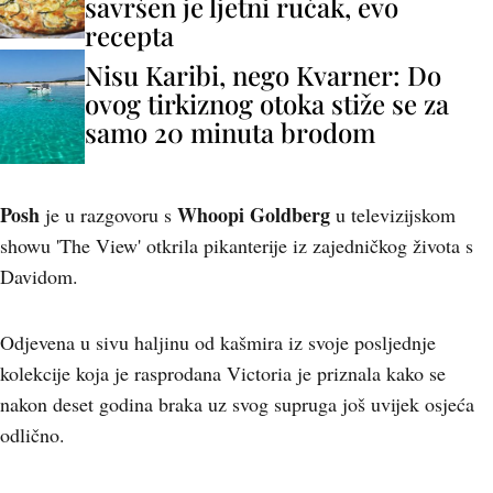
savršen je ljetni ručak, evo
recepta
Nisu Karibi, nego Kvarner: Do
ovog tirkiznog otoka stiže se za
samo 20 minuta brodom
Posh
Whoopi Goldberg
je u razgovoru s
u televizijskom
showu 'The View' otkrila pikanterije iz zajedničkog života s
Davidom.
Odjevena u sivu haljinu od kašmira iz svoje posljednje
kolekcije koja je rasprodana Victoria je priznala kako se
nakon deset godina braka uz svog supruga još uvijek osjeća
odlično.