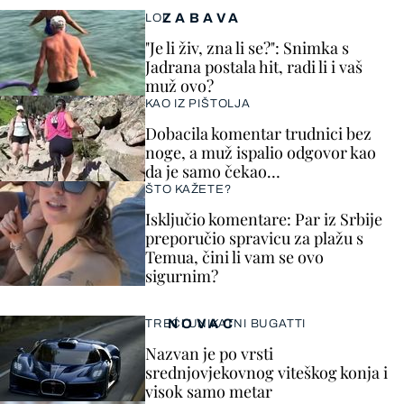
ZABAVA
LOL
"Je li živ, zna li se?": Snimka s
Jadrana postala hit, radi li i vaš
muž ovo?
KAO IZ PIŠTOLJA
Dobacila komentar trudnici bez
noge, a muž ispalio odgovor kao
da je samo čekao…
ŠTO KAŽETE?
Isključio komentare: Par iz Srbije
preporučio spravicu za plažu s
Temua, čini li vam se ovo
sigurnim?
NOVAC
TREĆI UNIKATNI BUGATTI
Nazvan je po vrsti
srednjovjekovnog viteškog konja i
visok samo metar