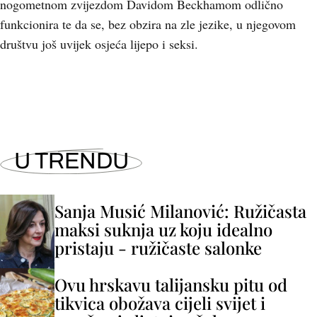
nogometnom zvijezdom Davidom Beckhamom odlično
funkcionira te da se, bez obzira na zle jezike, u njegovom
društvu još uvijek osjeća lijepo i seksi.
U TRENDU
Sanja Musić Milanović: Ružičasta
maksi suknja uz koju idealno
pristaju - ružičaste salonke
Ovu hrskavu talijansku pitu od
tikvica obožava cijeli svijet i