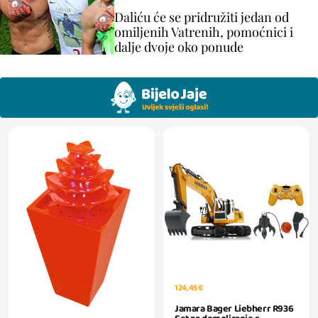
Daliću će se pridružiti jedan od
omiljenih Vatrenih, pomoćnici i
dalje dvoje oko ponude
124,45 €
Jamara Bager Liebherr R936