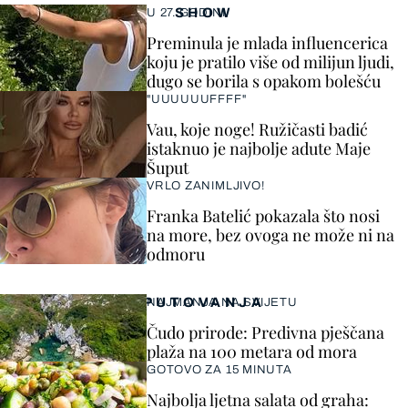
SHOW
U 27. GODINI
Preminula je mlada influencerica
koju je pratilo više od milijun ljudi,
dugo se borila s opakom bolešću
"UUUUUUFFFF"
Vau, koje noge! Ružičasti badić
istaknuo je najbolje adute Maje
Šuput
VRLO ZANIMLJIVO!
Franka Batelić pokazala što nosi
na more, bez ovoga ne može ni na
odmoru
PUTOVANJA
NAJMANJA NA SVIJETU
Čudo prirode: Predivna pješčana
plaža na 100 metara od mora
GOTOVO ZA 15 MINUTA
Najbolja ljetna salata od graha: