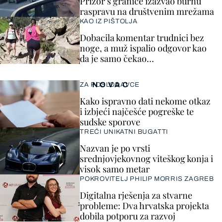
Prizor s granice izazvao burnu
raspravu na društvenim mrežama
KAO IZ PIŠTOLJA
Dobacila komentar trudnici bez
noge, a muž ispalio odgovor kao
da je samo čekao…
NOVAC
ZA POSLODAVCE
Kako ispravno dati nekome otkaz
i izbjeći najčešće pogreške te
sudske sporove
TREĆI UNIKATNI BUGATTI
Nazvan je po vrsti
srednjovjekovnog viteškog konja i
visok samo metar
POKROVITELJ PHILIP MORRIS ZAGREB
Digitalna rješenja za stvarne
probleme: Dva hrvatska projekta
dobila potporu za razvoj