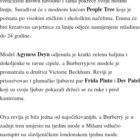
sveučilištu Brown navodno i sama pokreće svoju modnu
People Tree
liniju. Surađivat će s modnom kućom
koja je
poznata po visokim etičkim i ekološkim načelima. Emma će
biti kreativna savjetnica za liniju odjeće namijenjene mladima
do 24 godine.
Agyness Deyn
Model
odjenula je kratki zelenu haljinu i
dokoljenke te ravne cipele, a Burberryjeve modele je
promatrala u društvu Victorie Beckham. Reviji je
Frida Pinto
Dev Patel
prisustvovao i glumačko ljubavni par
i
koji su svoju ljubav pokazali držeći se za ruke i pred
kamerama.
Ova revija je bila jedna od najočekivanijih, a Burberry je u
zadnji tren umjesto na tjednu mode u Milanu odlučio
nastupiti na slavljeničkom londonskom tjednu mode.