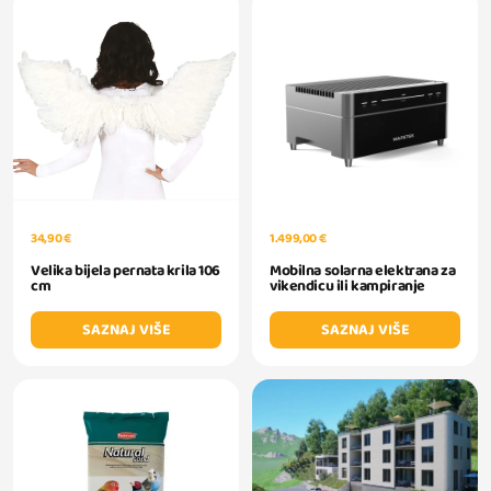
34,90 €
1.499,00 €
Velika bijela pernata krila 106
Mobilna solarna elektrana za
cm
vikendicu ili kampiranje
SAZNAJ VIŠE
SAZNAJ VIŠE