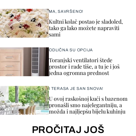
MA, SAVRŠENO!
Kultni kolač postao je sladoled,
tako ga lako možete napraviti
sami
ODLIČNA SU OPCIJA
Toranjski ventilatori štede
prostor i rade tiše, a tu je i još
jedna ogromna prednost
I TERASA JE SAN SNOVA!
U ovoj raskošnoj kući s bazenom
pronašli smo najelegantniju, a
možda i najljepšu bijelu kuhinju
PROČITAJ JOŠ