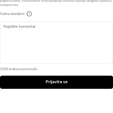
pogled na temu. Vaš komentar može potaknuti zanimljiv dijalog i obogatiti zajednicu
našeg portala.
Važna obavijest
!
1500 znakova preostalo
Prijavite se