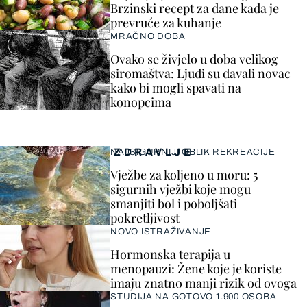
Brzinski recept za dane kada je
prevruće za kuhanje
MRAČNO DOBA
Ovako se živjelo u doba velikog
siromaštva: Ljudi su davali novac
kako bi mogli spavati na
konopcima
ZDRAVLJE
NAJSIGURNIJI OBLIK REKREACIJE
Vježbe za koljeno u moru: 5
sigurnih vježbi koje mogu
smanjiti bol i poboljšati
pokretljivost
NOVO ISTRAŽIVANJE
Hormonska terapija u
menopauzi: Žene koje je koriste
imaju znatno manji rizik od ovoga
STUDIJA NA GOTOVO 1.900 OSOBA