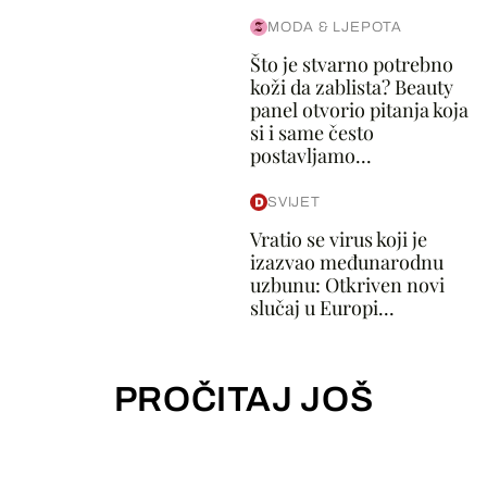
MODA & LJEPOTA
Što je stvarno potrebno
koži da zablista? Beauty
panel otvorio pitanja koja
si i same često
postavljamo...
SVIJET
Vratio se virus koji je
izazvao međunarodnu
uzbunu: Otkriven novi
slučaj u Europi...
PROČITAJ JOŠ