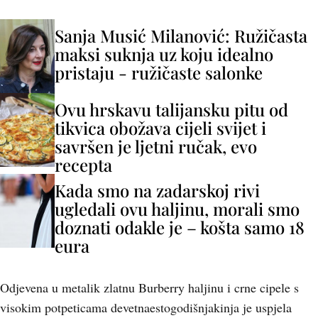
Sanja Musić Milanović: Ružičasta
maksi suknja uz koju idealno
pristaju - ružičaste salonke
Ovu hrskavu talijansku pitu od
tikvica obožava cijeli svijet i
savršen je ljetni ručak, evo
recepta
Kada smo na zadarskoj rivi
ugledali ovu haljinu, morali smo
doznati odakle je – košta samo 18
eura
Odjevena u metalik zlatnu Burberry haljinu i crne cipele s
visokim potpeticama devetnaestogodišnjakinja je uspjela