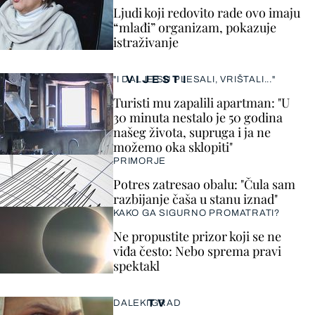
Ljudi koji redovito rade ovo imaju
“mlađi” organizam, pokazuje
istraživanje
VIJESTI
"I DALJE SU PLESALI, VRIŠTALI..."
Turisti mu zapalili apartman: "U
30 minuta nestalo je 50 godina
našeg života, supruga i ja ne
možemo oka sklopiti"
PRIMORJE
Potres zatresao obalu: "Čula sam
razbijanje čaša u stanu iznad"
KAKO GA SIGURNO PROMATRATI?
Ne propustite prizor koji se ne
viđa često: Nebo sprema pravi
spektakl
TV
DALEKI GRAD