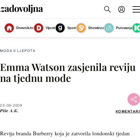
Dnevnik.hr
Vijesti
Sport
Showbizz
Putovanja
Slika nije dostupna
MODA & LJEPOTA
Emma Watson zasjenila reviju
Facebook
na tjednu mode
X
23-09-2009
WhatsApp
Piše
A.K.
KOMENTARI
Viber
Revija branda Burberry koja je zatvorila londonski tjedan