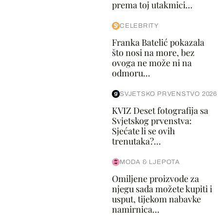
prema toj utakmici...
CELEBRITY
Franka Batelić pokazala
što nosi na more, bez
ovoga ne može ni na
odmoru...
SVJETSKO PRVENSTVO 2026
KVIZ Deset fotografija sa
Svjetskog prvenstva:
Sjećate li se ovih
trenutaka?...
MODA & LJEPOTA
Omiljene proizvode za
njegu sada možete kupiti i
usput, tijekom nabavke
namirnica...