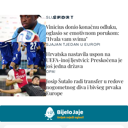
SPORT
SLUŽBENO
Vinicius donio konačnu odluku,
oglasio se emotivnom porukom:
"Hvala vam svima"
SJAJAN TJEDAN U EUROPI
Hrvatska nastavila uspon na
UEFA-inoj ljestvici: Preskočena je
još jedna država
OPA!
Josip Šutalo radi transfer u redove
nogometnog diva i bivšeg prvaka
Europe