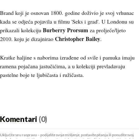
Brand koji je osnovan 1800. godine doživio je svoj vrhunac
kada se odjeća pojavila u filmu 'Seks i grad'. U Londonu su
Burberry Prorsum
prikazali kolekciju
za proljeće/ljeto
Christopher Bailey
2010. koju je dizajnirao
.
Kratke haljine s naborima izrađene od svile i pamuka imaju
ramena pojačana jastučićima, a u kolekciji prevladavaju
pastelne boje te ljubičasta i ružičasta.
Komentari
(0)
Uključite se u raspravu – podijelite svoje mišljenje, postavite pitanja ili ponudite svoj