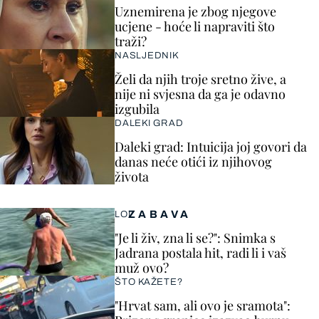
Uznemirena je zbog njegove
ucjene - hoće li napraviti što
traži?
NASLJEDNIK
Želi da njih troje sretno žive, a
nije ni svjesna da ga je odavno
izgubila
DALEKI GRAD
Daleki grad: Intuicija joj govori da
danas neće otići iz njihovog
života
ZABAVA
LOL
"Je li živ, zna li se?": Snimka s
Jadrana postala hit, radi li i vaš
muž ovo?
ŠTO KAŽETE?
"Hrvat sam, ali ovo je sramota":