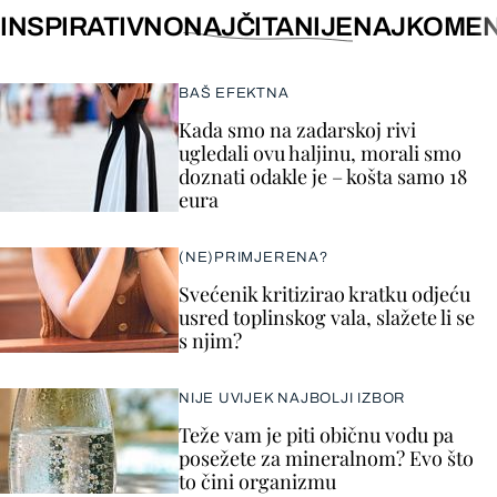
INSPIRATIVNO
NAJČITANIJE
NAJKOMEN
BAŠ EFEKTNA
Kada smo na zadarskoj rivi
ugledali ovu haljinu, morali smo
doznati odakle je – košta samo 18
eura
(NE)PRIMJERENA?
Svećenik kritizirao kratku odjeću
usred toplinskog vala, slažete li se
s njim?
NIJE UVIJEK NAJBOLJI IZBOR
Teže vam je piti običnu vodu pa
posežete za mineralnom? Evo što
to čini organizmu