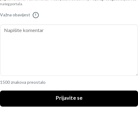
našeg portala.
Važna obavijest
!
1500 znakova preostalo
Prijavite se