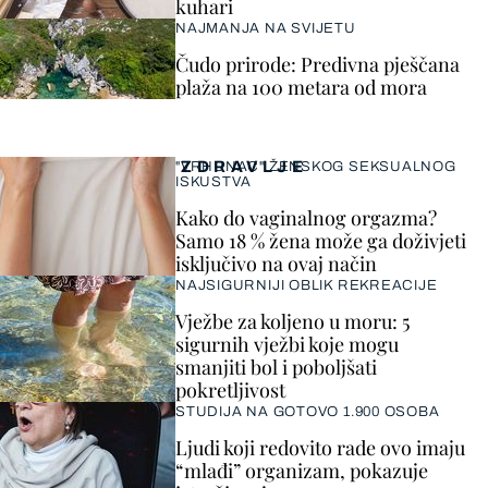
kuhari
NAJMANJA NA SVIJETU
Čudo prirode: Predivna pješčana
plaža na 100 metara od mora
ZDRAVLJE
"VRHUNAC" ŽENSKOG SEKSUALNOG
ISKUSTVA
Kako do vaginalnog orgazma?
Samo 18 % žena može ga doživjeti
isključivo na ovaj način
NAJSIGURNIJI OBLIK REKREACIJE
Vježbe za koljeno u moru: 5
sigurnih vježbi koje mogu
smanjiti bol i poboljšati
pokretljivost
STUDIJA NA GOTOVO 1.900 OSOBA
Ljudi koji redovito rade ovo imaju
“mlađi” organizam, pokazuje