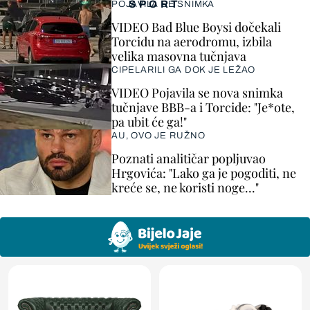
SPORT
POJAVILA SE SNIMKA
VIDEO Bad Blue Boysi dočekali
Torcidu na aerodromu, izbila
velika masovna tučnjava
CIPELARILI GA DOK JE LEŽAO
VIDEO Pojavila se nova snimka
tučnjave BBB-a i Torcide: "Je*ote,
pa ubit će ga!"
AU, OVO JE RUŽNO
Poznati analitičar popljuvao
Hrgovića: "Lako ga je pogoditi, ne
kreće se, ne koristi noge..."