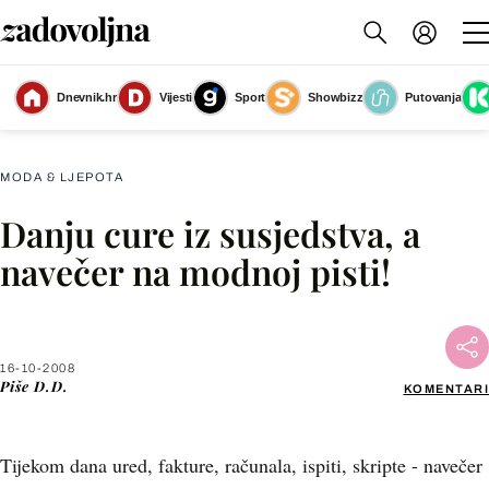
Dnevnik.hr
Vijesti
Sport
Showbizz
Putovanja
Slika nije dostupna
MODA & LJEPOTA
Danju cure iz susjedstva, a
Facebook
navečer na modnoj pisti!
X
16-10-2008
WhatsApp
Piše
D.D.
KOMENTARI
Viber
Tijekom dana ured, fakture, računala, ispiti, skripte - navečer