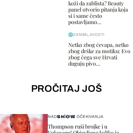
koži da zablista? Beauty
panel otvorio pitanja koja
si i same često
postavljamo...
ZANIMLJIVOSTI
Netko zbog ćevapa, netko
zbog drške za motiku: Evo
zbog čega sve Hrvati
duguju pivo...
PROČITAJ JOŠ
SHOW
NADMAŠENA OČEKIVANJA
Thompson ruši brojke i u
Vukovaru! Objavljeno koliko je