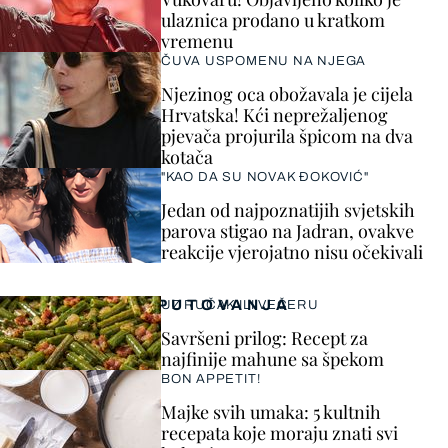
ulaznica prodano u kratkom
vremenu
ČUVA USPOMENU NA NJEGA
Njezinog oca obožavala je cijela
Hrvatska! Kći neprežaljenog
pjevača projurila špicom na dva
kotača
"KAO DA SU NOVAK ĐOKOVIĆ"
Jedan od najpoznatijih svjetskih
parova stigao na Jadran, ovakve
reakcije vjerojatno nisu očekivali
PUTOVANJA
UZ RUČAK ILI VEČERU
Savršeni prilog: Recept za
najfinije mahune sa špekom
BON APPETIT!
Majke svih umaka: 5 kultnih
recepata koje moraju znati svi