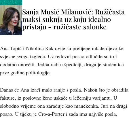
Sanja Musić Milanović: Ružičasta
maksi suknja uz koju idealno
pristaju - ružičaste salonke
Ana Topić i Nikolina Rak dvije su prelijepe mlade djevojke
svjesne svoga izgleda. Uz redovni posao odlučile su to i
dodatno unovčiti. Jedna radi u špediciji, druga je studentica
prve godine politologije.
Danas će Ana izaći malo ranije s posla. Nakon što je obradila
fakture, iz poslovne žene uskače u ležerniju varijantu. U
slobodno vrijeme ona zarađuje kao manekenka. Juri na drugi
posao. U tijeku je Cro-a-Porter i sada ima najviše posla.