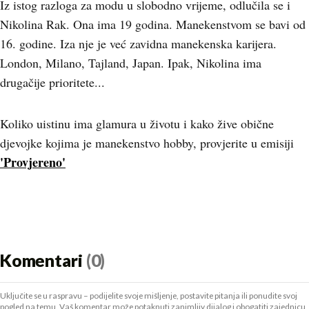
Iz istog razloga za modu u slobodno vrijeme, odlučila se i
Nikolina Rak. Ona ima 19 godina. Manekenstvom se bavi od
16. godine. Iza nje je već zavidna manekenska karijera.
London, Milano, Tajland, Japan. Ipak, Nikolina ima
drugačije prioritete...
Koliko uistinu ima glamura u životu i kako žive obične
djevojke kojima je manekenstvo hobby, provjerite u emisiji
'Provjereno'
Komentari
(0)
Uključite se u raspravu – podijelite svoje mišljenje, postavite pitanja ili ponudite svoj
pogled na temu. Vaš komentar može potaknuti zanimljiv dijalog i obogatiti zajednicu