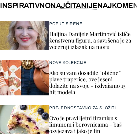
INSPIRATIVNO
NAJČITANIJE
NAJKOMEN
POPUT SIRENE
Haljina Danijele Martinović ističe
ženstvenu figuru, a savršena je za
večernji izlazak na moru
NOVE KOLEKCIJE
Ako su vam dosadile “obične”
plave traperice, ove jeseni
dolazite na svoje - izdvajamo 15
hit modela
PREJEDNOSTAVNO ZA SLOŽITI
Ovo je pravi ljetni tiramisu s
limunom i borovnicama – baš
osvježava i jako je fin