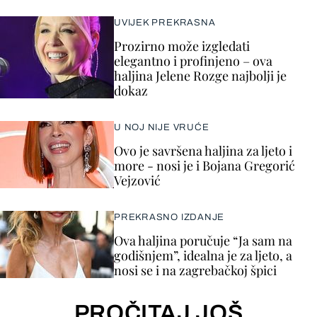
UVIJEK PREKRASNA
Prozirno može izgledati
elegantno i profinjeno – ova
haljina Jelene Rozge najbolji je
dokaz
U NOJ NIJE VRUĆE
Ovo je savršena haljina za ljeto i
more - nosi je i Bojana Gregorić
Vejzović
PREKRASNO IZDANJE
Ova haljina poručuje “Ja sam na
godišnjem”, idealna je za ljeto, a
nosi se i na zagrebačkoj špici
PROČITAJ JOŠ