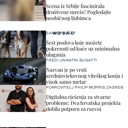
Scena iz Srbije fascinirala
društvene mreže! Pogledajte
neobičnog ljubimca
NOVAC
SAM SVOJ ŠEF
Šest poslova koje možete
pokrenuti od kuće uz minimalna
ulaganja
TREĆI UNIKATNI BUGATTI
Nazvan je po vrsti
srednjovjekovnog viteškog konja i
visok samo metar
POKROVITELJ PHILIP MORRIS ZAGREB
Digitalna rješenja za stvarne
probleme: Dva hrvatska projekta
dobila potporu za razvoj