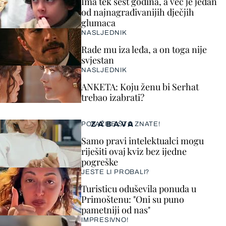
Ima tek šest godina, a već je jedan
od najnagrađivanijih dječjih
glumaca
NASLJEDNIK
Rade mu iza leđa, a on toga nije
svjestan
NASLJEDNIK
ANKETA: Koju ženu bi Serhat
trebao izabrati?
ZABAVA
POKAŽITE ŠTO ZNATE!
Samo pravi intelektualci mogu
riješiti ovaj kviz bez ijedne
pogreške
JESTE LI PROBALI?
Turisticu oduševila ponuda u
Primoštenu: "Oni su puno
pametniji od nas"
IMPRESIVNO!