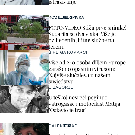
istraživanje
VIJESTI
KOD BJELOVARA
FOTO/VIDEO Stižu prve snimke!
Sudarila se dva vlaka: Više je
ozlijeđenih, hitne službe na
terenu
ŠIRE GA KOMARCI
Više od 240 osoba diljem Europe
zaraženo opasnim virusom:
Najviše slučajeva u našem
susjedstvu
U ZAGORJU
U teškoj nesreći poginuo
vatrogasac i motociklst Matija:
"Ostavio je trag"
TV
DALEKI GRAD