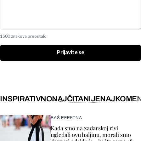
1500 znakova preostalo
Prijavite se
INSPIRATIVNO
NAJČITANIJE
NAJKOMEN
BAŠ EFEKTNA
Kada smo na zadarskoj rivi
ugledali ovu haljinu, morali smo