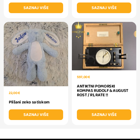
SAZNAJ VIŠE
SAZNAJ VIŠE
597,00 €
ANTIKTNI POMORSKI
KOMPAS RUDOLF & AUGUST
22,00 €
ROST / R1, RATE !!
Plišani zeko sa tiskom
SAZNAJ VIŠE
SAZNAJ VIŠE