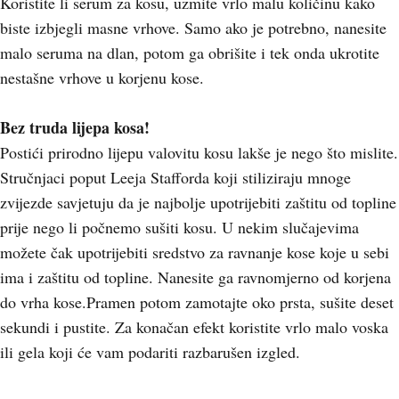
Koristite li serum za kosu, uzmite vrlo malu količinu kako
biste izbjegli masne vrhove. Samo ako je potrebno, nanesite
malo seruma na dlan, potom ga obrišite i tek onda ukrotite
nestašne vrhove u korjenu kose.
Bez truda lijepa kosa!
Postići prirodno lijepu valovitu kosu lakše je nego što mislite.
Stručnjaci poput Leeja Stafforda koji stiliziraju mnoge
zvijezde savjetuju da je najbolje upotrijebiti zaštitu od topline
prije nego li počnemo sušiti kosu. U nekim slučajevima
možete čak upotrijebiti sredstvo za ravnanje kose koje u sebi
ima i zaštitu od topline. Nanesite ga ravnomjerno od korjena
do vrha kose.Pramen potom zamotajte oko prsta, sušite deset
sekundi i pustite. Za konačan efekt koristite vrlo malo voska
ili gela koji će vam podariti razbarušen izgled.