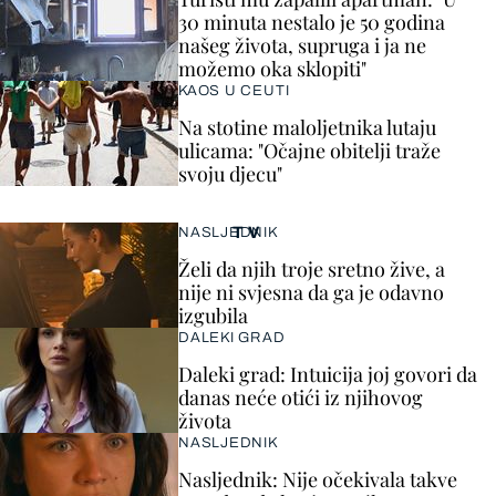
30 minuta nestalo je 50 godina
našeg života, supruga i ja ne
možemo oka sklopiti"
KAOS U CEUTI
Na stotine maloljetnika lutaju
ulicama: "Očajne obitelji traže
svoju djecu"
TV
NASLJEDNIK
Želi da njih troje sretno žive, a
nije ni svjesna da ga je odavno
izgubila
DALEKI GRAD
Daleki grad: Intuicija joj govori da
danas neće otići iz njihovog
života
NASLJEDNIK
Nasljednik: Nije očekivala takve