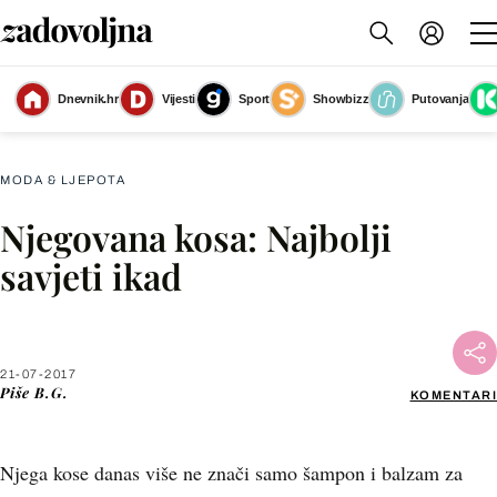
Dnevnik.hr
Vijesti
Sport
Showbizz
Putovanja
Slika nije dostupna
MODA & LJEPOTA
Njegovana kosa: Najbolji
Facebook
savjeti ikad
X
21-07-2017
WhatsApp
Piše
B.G.
KOMENTARI
Viber
Njega kose danas više ne znači samo šampon i balzam za