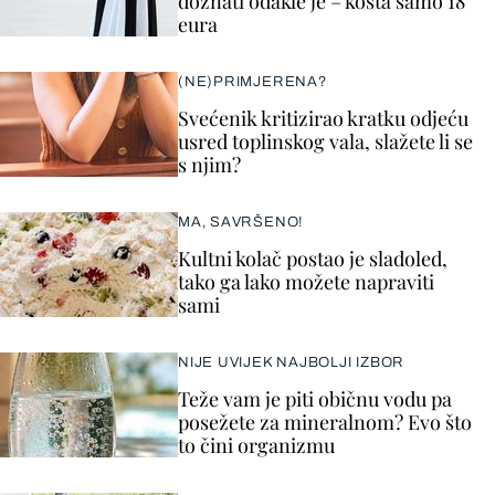
doznati odakle je – košta samo 18
eura
(NE)PRIMJERENA?
Svećenik kritizirao kratku odjeću
usred toplinskog vala, slažete li se
s njim?
MA, SAVRŠENO!
Kultni kolač postao je sladoled,
tako ga lako možete napraviti
sami
NIJE UVIJEK NAJBOLJI IZBOR
Teže vam je piti običnu vodu pa
posežete za mineralnom? Evo što
to čini organizmu