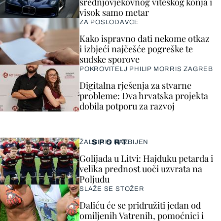
srednjovjekovnog viteškog konja i
visok samo metar
ZA POSLODAVCE
Kako ispravno dati nekome otkaz
i izbjeći najčešće pogreške te
sudske sporove
POKROVITELJ PHILIP MORRIS ZAGREB
Digitalna rješenja za stvarne
probleme: Dva hrvatska projekta
dobila potporu za razvoj
SPORT
ŽALGIRIS RAZBIJEN
Golijada u Litvi: Hajduku petarda i
velika prednost uoči uzvrata na
Poljudu
SLAŽE SE STOŽER
Daliću će se pridružiti jedan od
omiljenih Vatrenih, pomoćnici i