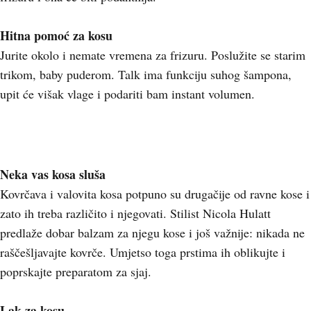
Hitna pomoć za kosu
Jurite okolo i nemate vremena za frizuru. Poslužite se starim
trikom, baby puderom. Talk ima funkciju suhog šampona,
upit će višak vlage i podariti bam instant volumen.
Neka vas kosa sluša
Kovrčava i valovita kosa potpuno su drugačije od ravne kose i
zato ih treba različito i njegovati. Stilist Nicola Hulatt
predlaže dobar balzam za njegu kose i još važnije: nikada ne
raščešljavajte kovrče. Umjetso toga prstima ih oblikujte i
poprskajte preparatom za sjaj.
Lak za kosu