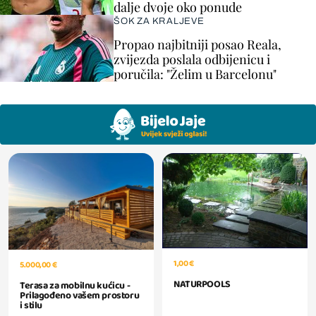
dalje dvoje oko ponude
ŠOK ZA KRALJEVE
Propao najbitniji posao Reala,
zvijezda poslala odbijenicu i
poručila: "Želim u Barcelonu"
1,00 €
5.000,00 €
NATURPOOLS
Terasa za mobilnu kućicu -
Prilagođeno vašem prostoru
i stilu