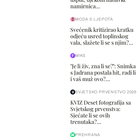
namirnica...
MODA & LJEPOTA
Svećenik kritizirao kratku
odjeću usred toplinskog
vala, slažete li se s njim?...
MIKS
"Je li živ, zna li se?": Snimka
s Jadrana postala hit, radi li
i vaš muž ovo?...
SVJETSKO PRVENSTVO 2026
KVIZ Deset fotografija sa
Svjetskog prvenstva:
Sjećate li se ovih
trenutaka?...
PREHRANA