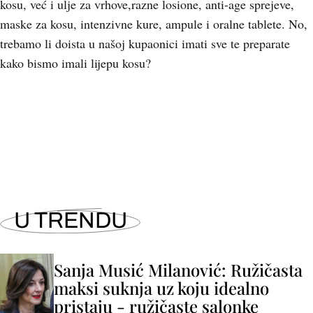
kosu, već i ulje za vrhove,razne losione, anti-age sprejeve,
maske za kosu, intenzivne kure, ampule i oralne tablete. No,
trebamo li doista u našoj kupaonici imati sve te preparate
kako bismo imali lijepu kosu?
U TRENDU
Sanja Musić Milanović: Ružičasta
maksi suknja uz koju idealno
pristaju - ružičaste salonke