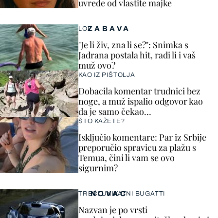
uvrede od vlastite majke
ZABAVA
LOL
"Je li živ, zna li se?": Snimka s
Jadrana postala hit, radi li i vaš
muž ovo?
KAO IZ PIŠTOLJA
Dobacila komentar trudnici bez
noge, a muž ispalio odgovor kao
da je samo čekao…
ŠTO KAŽETE?
Isključio komentare: Par iz Srbije
preporučio spravicu za plažu s
Temua, čini li vam se ovo
sigurnim?
NOVAC
TREĆI UNIKATNI BUGATTI
Nazvan je po vrsti