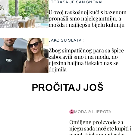
I TERASA JE SAN SNOVA!
U ovoj raskošnoj kući s bazenom
pronašli smo najelegantniju, a
možda i najljepšu bijelu kuhinju
JAKO SU SLATKI!
Zbog simpatičnog para sa špice
zaboravili smo i na modu, no
njezina haljina itekako nas se
dojmila
PROČITAJ JOŠ
MODA & LJEPOTA
Omiljene proizvode za
njegu sada možete kupiti i
usput, tijekom nabavke