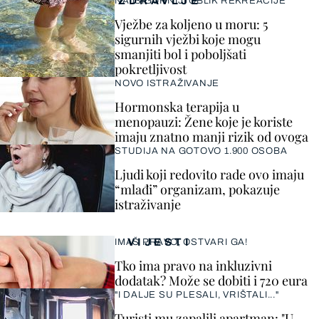
ZDRAVLJE
NAJSIGURNIJI OBLIK REKREACIJE
Vježbe za koljeno u moru: 5
sigurnih vježbi koje mogu
smanjiti bol i poboljšati
pokretljivost
NOVO ISTRAŽIVANJE
Hormonska terapija u
menopauzi: Žene koje je koriste
imaju znatno manji rizik od ovoga
STUDIJA NA GOTOVO 1.900 OSOBA
Ljudi koji redovito rade ovo imaju
“mlađi” organizam, pokazuje
istraživanje
VIJESTI
IMAŠ PRAVO, OSTVARI GA!
Tko ima pravo na inkluzivni
dodatak? Može se dobiti i 720 eura
"I DALJE SU PLESALI, VRIŠTALI..."
Turisti mu zapalili apartman: "U