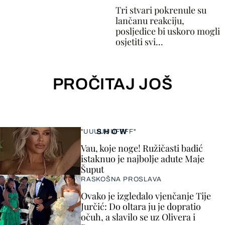
Tri stvari pokrenule su
lančanu reakciju,
posljedice bi uskoro mogli
osjetiti svi...
PROČITAJ JOŠ
SHOW
"UUUUUUFFFF"
Vau, koje noge! Ružičasti badić
istaknuo je najbolje adute Maje
Šuput
RASKOŠNA PROSLAVA
Ovako je izgledalo vjenčanje Tije
Jurčić: Do oltara ju je dopratio
očuh, a slavilo se uz Olivera i